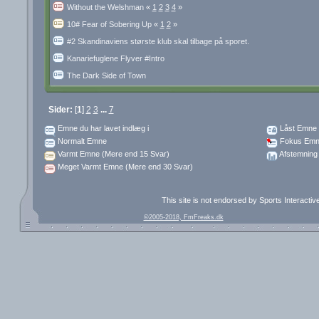
Without the Welshman
«
1
2
3
4
»
10# Fear of Sobering Up
«
1
2
»
#2 Skandinaviens største klub skal tilbage på sporet.
Kanariefuglene Flyver #Intro
The Dark Side of Town
Sider:
[
1
]
2
3
...
7
Emne du har lavet indlæg i
Låst Emne
Normalt Emne
Fokus Emn
Varmt Emne (Mere end 15 Svar)
Afstemning
Meget Varmt Emne (Mere end 30 Svar)
This site is not endorsed by Sports Interacti
©2005-2018, FmFreaks.dk