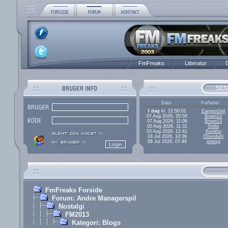
FmFreaks
Litteratur
D
SEN
Dato
Forfatter
I dag
kl. 12:50:01
EarnestGet
07 Aug 2026, 20:58
Broen13
07 Aug 2026, 11:09
Broen13
05 Aug 2026, 11:31
Snilld
03 Aug 2026, 12:41
Kenitho
24 Jul 2026, 10:36
Ottendahl
06 Jul 2026, 07:49
jonesg
FmFreaks Forside
Forum: Andre Managerspil
Nostalgi
FM2013
Kategori: Blogs