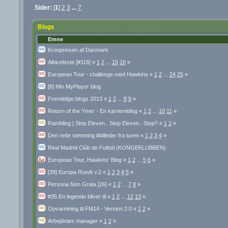
Sider:
[
1
]
2
3
...
7
Blogs
Emne
Kronprinsen af Danmark
Albiceleste [#116]
«
1
2
...
15
16
»
European Tour - challenge med Hawkins
«
1
2
...
24
25
»
[8] Min MyPlayer blog
Fremtidige blogs 2013
«
1
2
...
8
9
»
Return of the Ymer - En karriereblog
«
1
2
...
10
11
»
Rambling | Step Eleven.. Stop Eleven.. Stop?
«
1
2
»
Den rette stemning #billeder fra turen
«
1
2
3
4
»
Real Madrid Clúb de Futból (KONGEKLUBBEN)
European Tour, Hawkins' Blog
«
1
2
...
5
6
»
[39] Europa Rundt v.2
«
1
2
3
4
5
»
Persona Non Grata [26]
«
1
2
...
7
8
»
#35 En legende bliver til
«
1
2
...
12
13
»
Opvarmning til FM14 - Version 2.0
«
1
2
»
Arbejdsløs manager
«
1
2
»