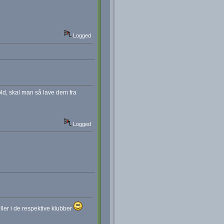
Logged
old, skal man så lave dem fra
Logged
ller i de respektive klubber