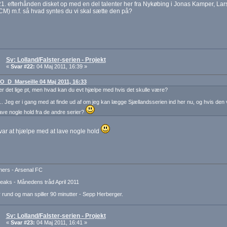
1. efterhånden disket op med en del talenter her fra Nykøbing i Jonas Kamper, Lar
M) m.f. så hvad syntes du vi skal sætte den på?
Sv: Lolland/Falster-serien - Projekt
«
Svar #22:
04 Maj 2011, 16:39 »
: O_D_Marseille 04 Maj 2011, 16:33
er det lige pt, men hvad kan du evt hjælpe med hvis det skulle være?
å.. Jeg er i gang med at finde ud af om jeg kan lægge Sjællandsserien ind her nu, og hvis den
ave nogle hold fra de andre serier?
var at hjælpe med at lave nogle hold
ers - Arsenal FC
aks - Månedens tråd April 2011
 rund og man spiller 90 minutter - Sepp Herberger.
Sv: Lolland/Falster-serien - Projekt
«
Svar #23:
04 Maj 2011, 16:41 »