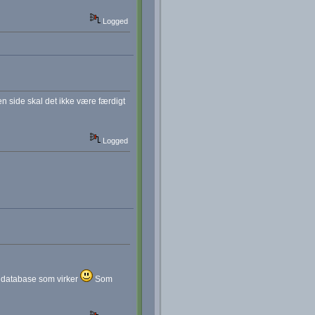
Logged
n side skal det ikke være færdigt
Logged
et database som virker
Som