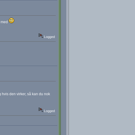
nd med
Logged
 hvis den virker, så kan du nok
Logged