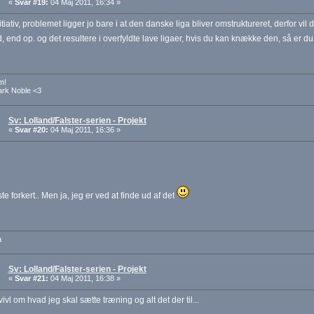
«
Svar #19:
04 Maj 2011, 16:34 »
itiativ, problemet ligger jo bare i at den danske liga bliver omstruktureret, derfor vil 
, end op. og det resultere i overfyldte lave ligaer, hvis du kan knække den, så er d
m!
ark Noble <3
Sv: Lolland/Falster-serien - Projekt
«
Svar #20:
04 Maj 2011, 16:36 »
te forkert.. Men ja, jeg er ved at finde ud af det
a
Sv: Lolland/Falster-serien - Projekt
«
Svar #21:
04 Maj 2011, 16:38 »
 tvivl om hvad jeg skal sætte træning og alt det der til...