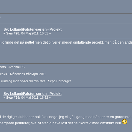
a
Sv: Lolland/Falster-serien - Projekt
«
Svar #28:
04 Maj 2011, 16:51 »
jo finde det på nettet men det bliver et meget omfattende projekt, men på den ande
ers - Arsenal FC
aks - Månedens tråd April 2011
 rund og man spiller 90 minutter - Sepp Herberger.
Sv: Lolland/Falster-serien - Projekt
«
Svar #29:
04 Maj 2011, 16:52 »
 i de rigtige klubber er nok først noget jeg vil gå i gang med når der er en garanter
ergaard pointerer, skal vi stadig have løst det helt korrekt med omstrukturen