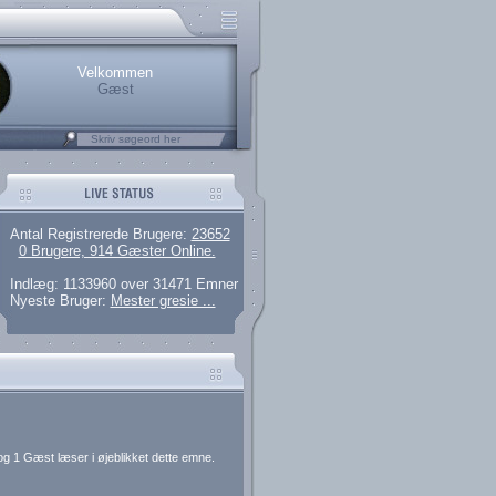
rerede brugere
 artikler og 135 guides
M25.264.324,00)
kke her.
Velkommen
Gæst
Antal Registrerede Brugere:
23652
0 Brugere, 914 Gæster Online.
Indlæg: 1133960 over 31471 Emner
Nyeste Bruger:
Mester gresie ...
og 1 Gæst læser i øjeblikket dette emne.