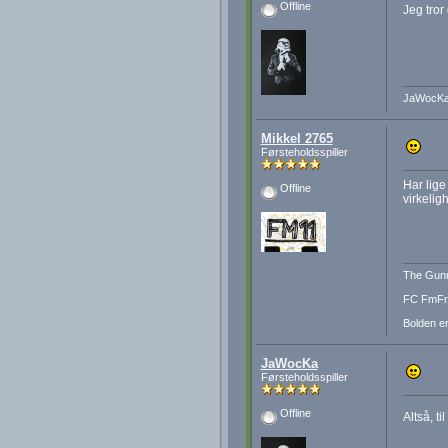
Offline
Jeg tror
JaWocK
Mikkel 2765
Førsteholdsspiller
Har lige
Offline
virkelig
The Gunn
FC FmFre
Bolden er
JaWocKa
Førsteholdsspiller
Offline
Altså, t