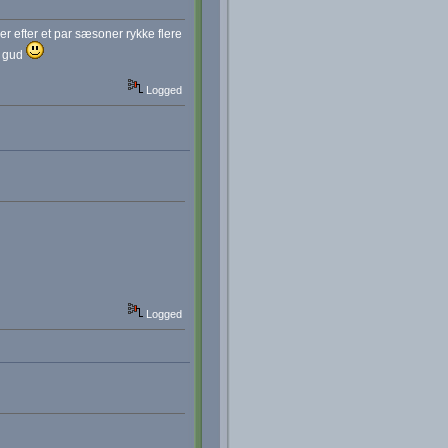
der efter et par sæsoner rykke flere
u gud
Logged
Logged