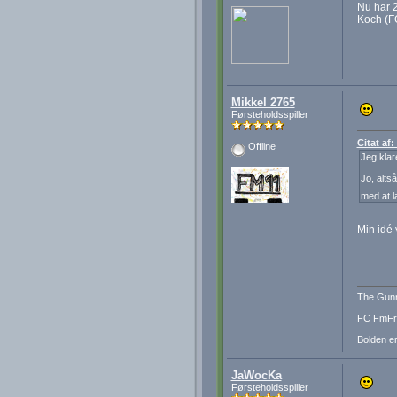
Nu har 2
Koch (FC
Mikkel 2765
Førsteholdsspiller
Citat af
Offline
Jeg klar
Jo, alts
med at l
Min idé 
The Gunn
FC FmFre
Bolden er
JaWocKa
Førsteholdsspiller