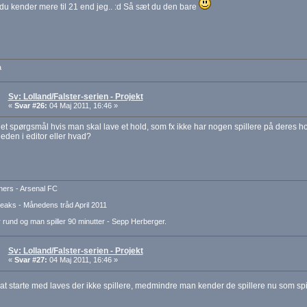
 du kender mere til 21 end jeg.. :d Så sæt du den bare
a
Sv: Lolland/Falster-serien - Projekt
«
Svar #26:
04 Maj 2011, 16:46 »
 et spørgsmål hvis man skal lave et hold, som fx ikke har nogen spillere på deres h
heden i editor eller hvad?
ers - Arsenal FC
aks - Månedens tråd April 2011
 rund og man spiller 90 minutter - Sepp Herberger.
Sv: Lolland/Falster-serien - Projekt
«
Svar #27:
04 Maj 2011, 16:46 »
il at starte med laves der ikke spillere, medmindre man kender de spillere nu som spi