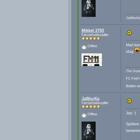
JaWocK
Mikkel 2765
Førsteholdsspiller
Man kan 
Offline
idag
The Gunn
FC FmFre
Bolden er
JaWocKa
Førsteholdsspiller
Jep :')
Offline
Spillere
lassened