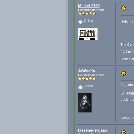
Mikkel 2765
Førsteholdsspiller
Offline
Hvis du 
The Gunn
FC FmFre
Bolden er
JaWocKa
Førsteholdsspiller
Jeg klar
Offline
Jo, alts
godt hjæ
JaWocK
lassenedergaard