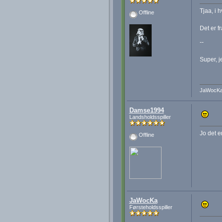
Tjaa, i h
Offline
Det er f
--
Super, j
JaWocK
Damse1994
Landsholdsspiller
Jo det e
Offline
JaWocKa
Førsteholdsspiller