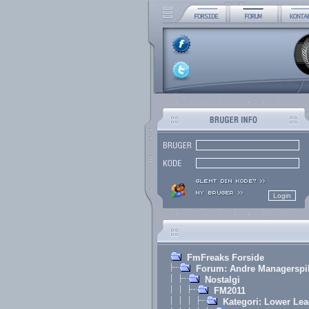
FmFreaks Forside
Forum: Andre Managerspi
Nostalgi
FM2011
Kategori: Lower Le