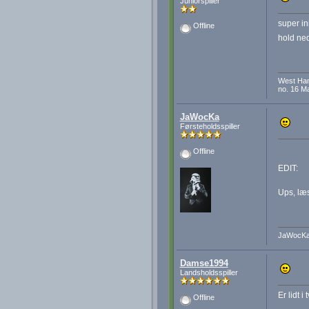
Juniorspiller
super in
Offline
hold ned
West Ha
no. 16 M
JaWocKa
Førsteholdsspiller
Offline
EDIT:
Ups, læs
JaWocK
Damse1994
Landsholdsspiller
Er lidt i
Offline