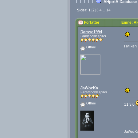
AHjortA Database 
Sider:
1
[
2
]
3
4
...
14
Forfatter
Emne: AH
Damse1994
Landsholdsspiller
Hvilken
Offline
JaWocKa
Førsteholdsspiller
Offline
11.3.0
JaWocK