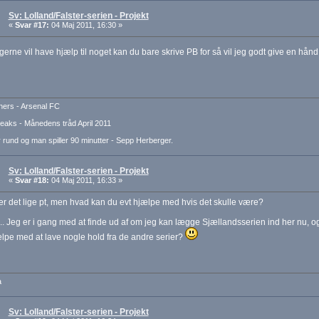
Sv: Lolland/Falster-serien - Projekt
«
Svar #17:
04 Maj 2011, 16:30 »
gerne vil have hjælp til noget kan du bare skrive PB for så vil jeg godt give en hå
ers - Arsenal FC
aks - Månedens tråd April 2011
 rund og man spiller 90 minutter - Sepp Herberger.
Sv: Lolland/Falster-serien - Projekt
«
Svar #18:
04 Maj 2011, 16:33 »
er det lige pt, men hvad kan du evt hjælpe med hvis det skulle være?
å.. Jeg er i gang med at finde ud af om jeg kan lægge Sjællandsserien ind her nu, og
lpe med at lave nogle hold fra de andre serier?
a
Sv: Lolland/Falster-serien - Projekt