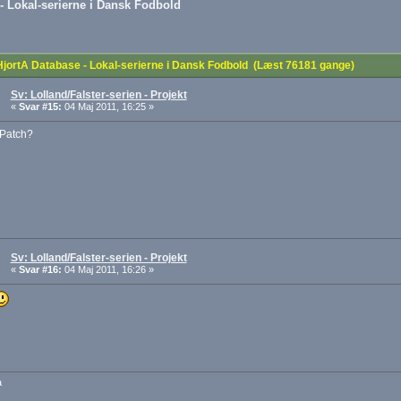
- Lokal-serierne i Dansk Fodbold
jortA Database - Lokal-serierne i Dansk Fodbold (Læst 76181 gange)
Sv: Lolland/Falster-serien - Projekt
«
Svar #15:
04 Maj 2011, 16:25 »
 Patch?
Sv: Lolland/Falster-serien - Projekt
«
Svar #16:
04 Maj 2011, 16:26 »
a