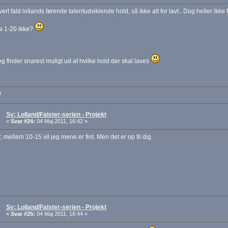
vert fald lollands førende talentudviklende hold, så ikke alt for lavt.. Dog heller ikke f
ra 1-20 ikke?
eg finder snarest muligt ud af hvilke hold der skal laves
a
Sv: Lolland/Falster-serien - Projekt
«
Svar #24:
04 Maj 2011, 16:42 »
r, mellem 10-15 vil jeg mene er fint. Men det er op til dig.
Sv: Lolland/Falster-serien - Projekt
«
Svar #25:
04 Maj 2011, 16:44 »