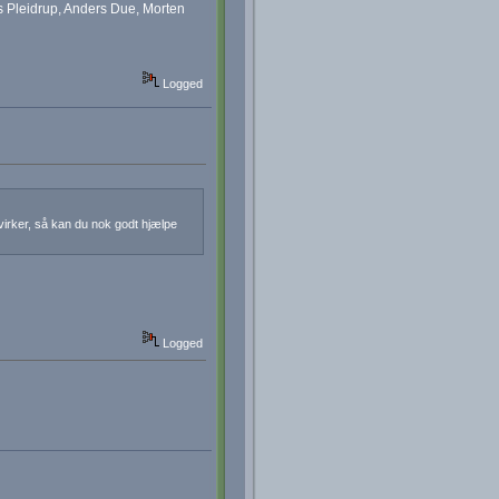
s Pleidrup, Anders Due, Morten
Logged
 virker, så kan du nok godt hjælpe
Logged