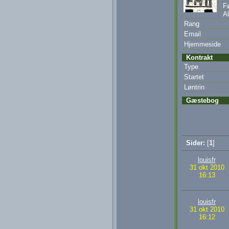
Fø
Al
Rang
Email
Hjemmeside
Kontrakt
Type
Startet
Løntrin
Gæstebog
Sider:
[
1
]
louisfr
31 okt 2010
16:13
louisfr
31 okt 2010
16:12