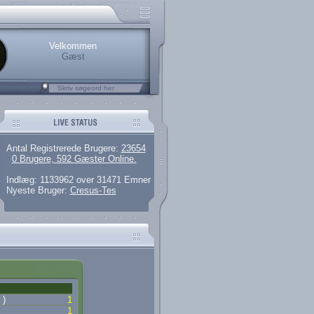
rerede brugere
 artikler og 135 guides
M25.264.324,00)
kke her.
Velkommen
Gæst
Antal Registrerede Brugere:
23654
0 Brugere, 592 Gæster Online.
Indlæg: 1133962 over 31471 Emner
Nyeste Bruger:
Cresus-Tes
 )
1
1