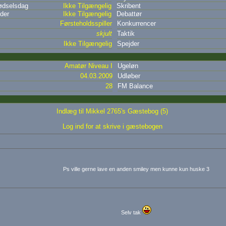
dselsdag
Ikke Tilgængelig
Skribent
der
Ikke Tilgængelig
Debattør
Førsteholdsspiller
Konkurrencer
skjult
Taktik
Ikke Tilgængelig
Spejder
Amatør Niveau I
Ugeløn
04.03.2009
Udløber
28
FM Balance
Indlæg til Mikkel 2765's Gæstebog (5)
Log ind for at skrive i gæstebogen
Ps ville gerne lave en anden smiley men kunne kun huske 3
Selv tak