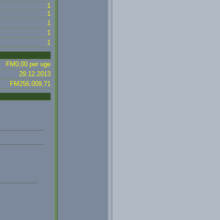
1
1
1
1
1
FM0,00 per uge
29.12.2013
FM256.009,71