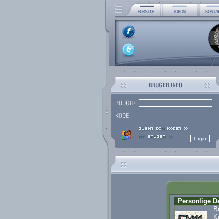
Personlige De
Bo
K