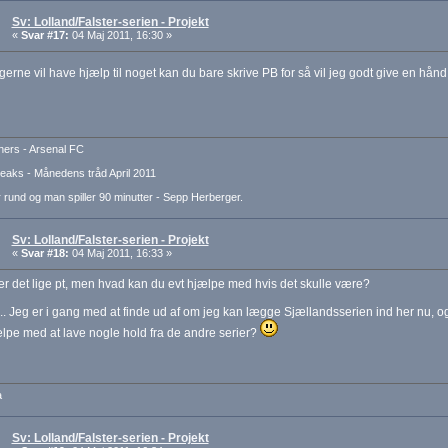
Sv: Lolland/Falster-serien - Projekt
«
Svar #17:
04 Maj 2011, 16:30 »
gerne vil have hjælp til noget kan du bare skrive PB for så vil jeg godt give en hå
ers - Arsenal FC
aks - Månedens tråd April 2011
 rund og man spiller 90 minutter - Sepp Herberger.
Sv: Lolland/Falster-serien - Projekt
«
Svar #18:
04 Maj 2011, 16:33 »
er det lige pt, men hvad kan du evt hjælpe med hvis det skulle være?
å.. Jeg er i gang med at finde ud af om jeg kan lægge Sjællandsserien ind her nu, og
lpe med at lave nogle hold fra de andre serier?
a
Sv: Lolland/Falster-serien - Projekt