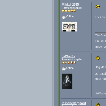
Mikkel 2765
Førsteholdsspiller
Offline
Hvis du 
The Gunn
FC FmFre
Bolden er
JaWocKa
Førsteholdsspiller
Jeg klar
Offline
Jo, alts
godt hjæ
JaWocK
lassenedergaard