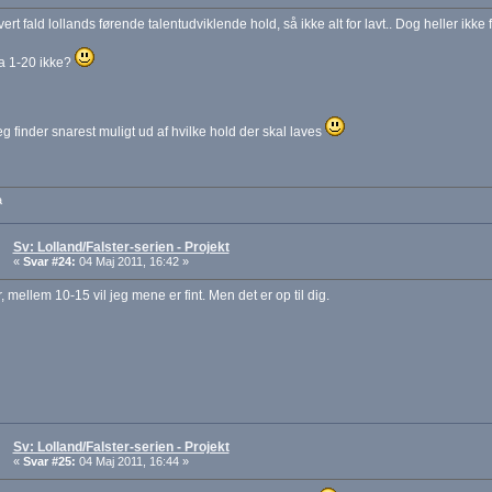
vert fald lollands førende talentudviklende hold, så ikke alt for lavt.. Dog heller ikke f
ra 1-20 ikke?
eg finder snarest muligt ud af hvilke hold der skal laves
a
Sv: Lolland/Falster-serien - Projekt
«
Svar #24:
04 Maj 2011, 16:42 »
r, mellem 10-15 vil jeg mene er fint. Men det er op til dig.
Sv: Lolland/Falster-serien - Projekt
«
Svar #25:
04 Maj 2011, 16:44 »