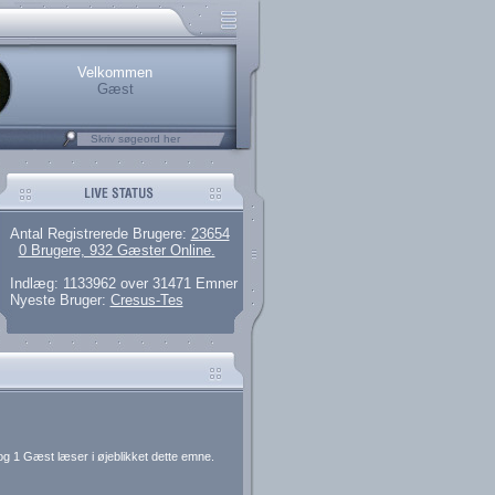
rerede brugere
 artikler og 135 guides
M25.264.324,00)
kke her.
Velkommen
Gæst
Antal Registrerede Brugere:
23654
0 Brugere, 932 Gæster Online.
Indlæg: 1133962 over 31471 Emner
Nyeste Bruger:
Cresus-Tes
og 1 Gæst læser i øjeblikket dette emne.