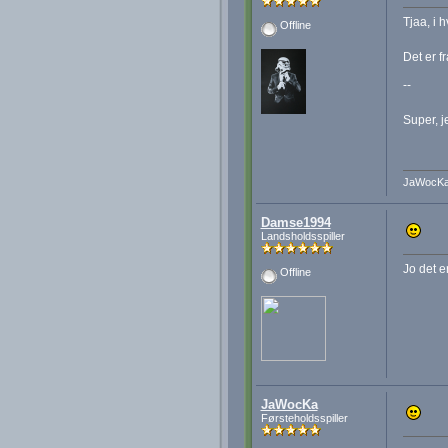
Tjaa, i h
Offline
Det er f
--
Super, j
JaWocK
Damse1994
Landsholdsspiller
Jo det e
Offline
JaWocKa
Førsteholdsspiller