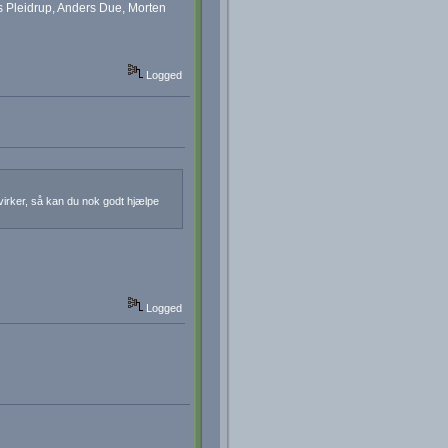
s Pleidrup, Anders Due, Morten
Logged
 virker, så kan du nok godt hjælpe
Logged