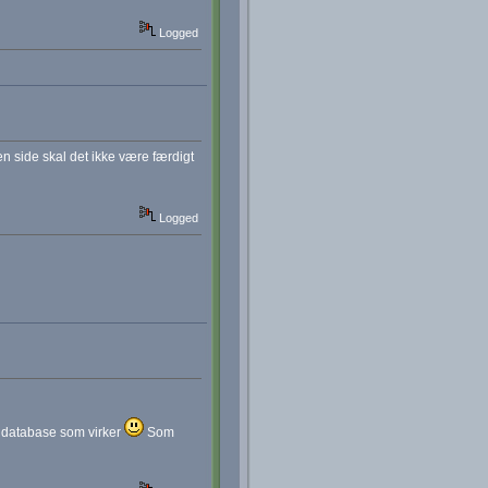
Logged
n side skal det ikke være færdigt
Logged
et database som virker
Som