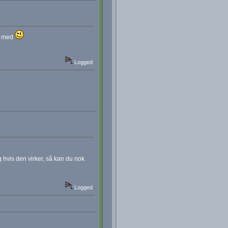
nd med
Logged
 hvis den virker, så kan du nok
Logged