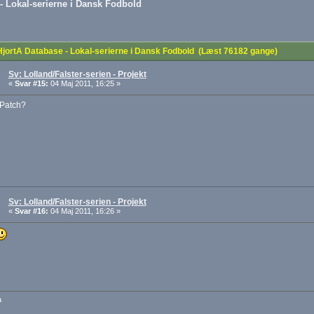
- Lokal-serierne i Dansk Fodbold
jortA Database - Lokal-serierne i Dansk Fodbold (Læst 76182 gange)
Sv: Lolland/Falster-serien - Projekt
«
Svar #15:
04 Maj 2011, 16:25 »
 Patch?
Sv: Lolland/Falster-serien - Projekt
«
Svar #16:
04 Maj 2011, 16:26 »
a