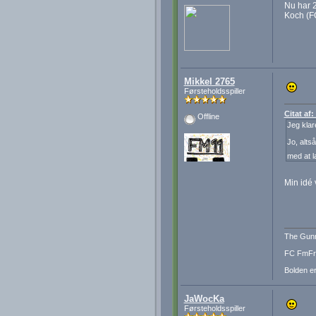
Nu har 2
Koch (FC
Mikkel 2765
Førsteholdsspiller
Citat af
Offline
Jeg klar
Jo, alts
med at l
Min idé 
The Gunn
FC FmFre
Bolden er
JaWocKa
Førsteholdsspiller