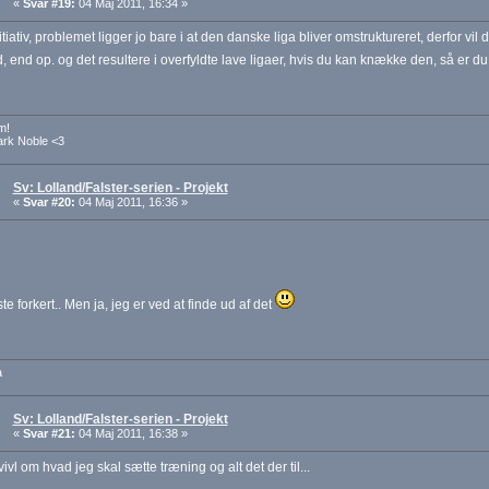
«
Svar #19:
04 Maj 2011, 16:34 »
itiativ, problemet ligger jo bare i at den danske liga bliver omstruktureret, derfor vil 
, end op. og det resultere i overfyldte lave ligaer, hvis du kan knække den, så er d
m!
ark Noble <3
Sv: Lolland/Falster-serien - Projekt
«
Svar #20:
04 Maj 2011, 16:36 »
te forkert.. Men ja, jeg er ved at finde ud af det
a
Sv: Lolland/Falster-serien - Projekt
«
Svar #21:
04 Maj 2011, 16:38 »
 tvivl om hvad jeg skal sætte træning og alt det der til...