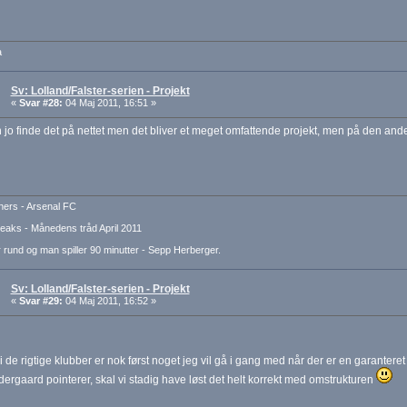
a
Sv: Lolland/Falster-serien - Projekt
«
Svar #28:
04 Maj 2011, 16:51 »
jo finde det på nettet men det bliver et meget omfattende projekt, men på den ande
ers - Arsenal FC
aks - Månedens tråd April 2011
 rund og man spiller 90 minutter - Sepp Herberger.
Sv: Lolland/Falster-serien - Projekt
«
Svar #29:
04 Maj 2011, 16:52 »
 i de rigtige klubber er nok først noget jeg vil gå i gang med når der er en garanter
ergaard pointerer, skal vi stadig have løst det helt korrekt med omstrukturen