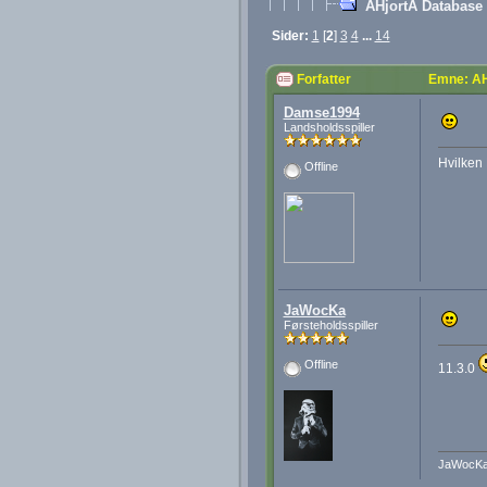
AHjortA Database 
Sider:
1
[
2
]
3
4
...
14
Forfatter
Emne: AH
Damse1994
Landsholdsspiller
Hvilken
Offline
JaWocKa
Førsteholdsspiller
Offline
11.3.0
JaWocK