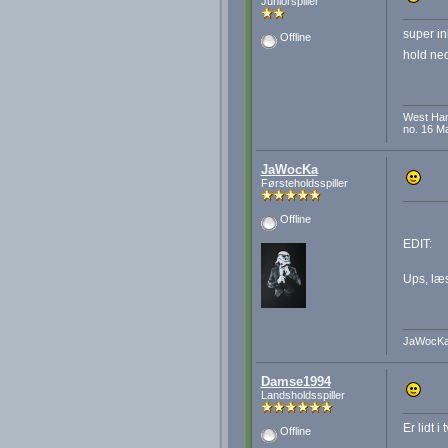
Juniorspiller
super in
Offline
hold ned
West Ha
no. 16 M
JaWocKa
Førsteholdsspiller
Offline
EDIT:
Ups, læs
JaWocK
Damse1994
Landsholdsspiller
Er lidt i
Offline