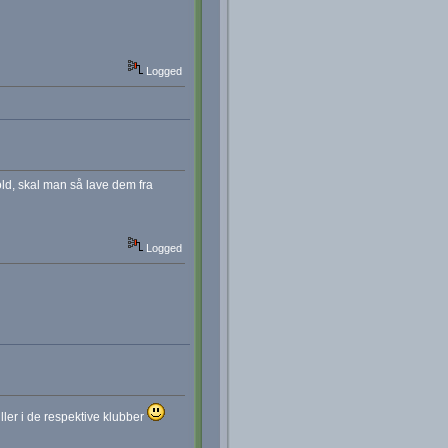
Logged
old, skal man så lave dem fra
Logged
ller i de respektive klubber