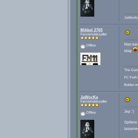
JaWocK
Mikkel 2765
Førsteholdsspiller
Man kan 
Offline
idag
The Gunn
FC FmFre
Bolden er
JaWocKa
Førsteholdsspiller
Jep :')
Offline
Spillere
lassened