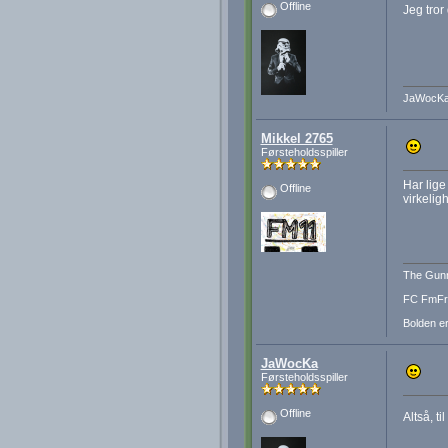
Offline
Jeg tror
JaWocK
Mikkel 2765
Førsteholdsspiller
Har lige
Offline
virkelig
The Gunn
FC FmFre
Bolden er
JaWocKa
Førsteholdsspiller
Offline
Altså, t