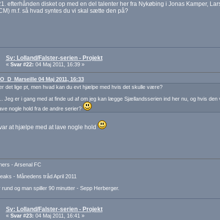
1. efterhånden disket op med en del talenter her fra Nykøbing i Jonas Kamper, Lar
M) m.f. så hvad syntes du vi skal sætte den på?
Sv: Lolland/Falster-serien - Projekt
«
Svar #22:
04 Maj 2011, 16:39 »
: O_D_Marseille 04 Maj 2011, 16:33
er det lige pt, men hvad kan du evt hjælpe med hvis det skulle være?
å.. Jeg er i gang med at finde ud af om jeg kan lægge Sjællandsserien ind her nu, og hvis den
ave nogle hold fra de andre serier?
var at hjælpe med at lave nogle hold
ers - Arsenal FC
aks - Månedens tråd April 2011
 rund og man spiller 90 minutter - Sepp Herberger.
Sv: Lolland/Falster-serien - Projekt
«
Svar #23:
04 Maj 2011, 16:41 »