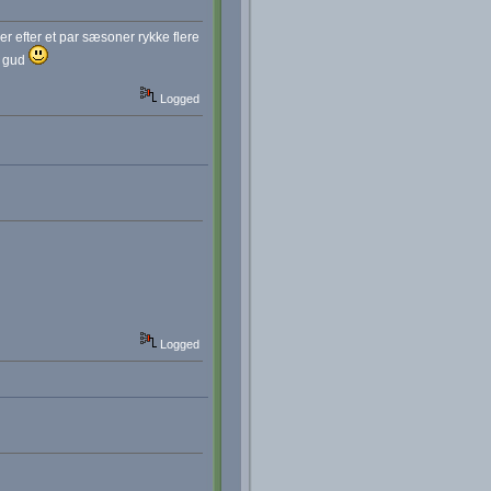
der efter et par sæsoner rykke flere
u gud
Logged
Logged