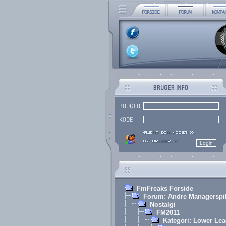
FmFreaks Forside
Forum: Andre Managerspi
Nostalgi
FM2011
Kategori: Lower Le