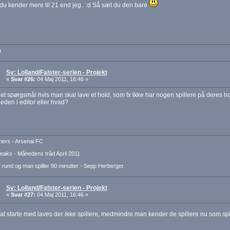
 du kender mere til 21 end jeg.. :d Så sæt du den bare
a
Sv: Lolland/Falster-serien - Projekt
«
Svar #26:
04 Maj 2011, 16:46 »
 et spørgsmål hvis man skal lave et hold, som fx ikke har nogen spillere på deres h
heden i editor eller hvad?
ers - Arsenal FC
aks - Månedens tråd April 2011
 rund og man spiller 90 minutter - Sepp Herberger.
Sv: Lolland/Falster-serien - Projekt
«
Svar #27:
04 Maj 2011, 16:46 »
il at starte med laves der ikke spillere, medmindre man kender de spillere nu som spi