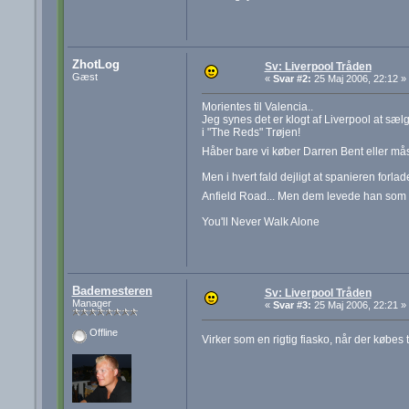
ZhotLog
Sv: Liverpool Tråden
Gæst
«
Svar #2:
25 Maj 2006, 22:12 »
Morientes til Valencia..
Jeg synes det er klogt af Liverpool at sæl
i "The Reds" Trøjen!
Håber bare vi køber Darren Bent eller m
Men i hvert fald dejligt at spanieren forl
Anfield Road... Men dem levede han som s
You'll Never Walk Alone
Bademesteren
Sv: Liverpool Tråden
Manager
«
Svar #3:
25 Maj 2006, 22:21 »
Offline
Virker som en rigtig fiasko, når der købes t