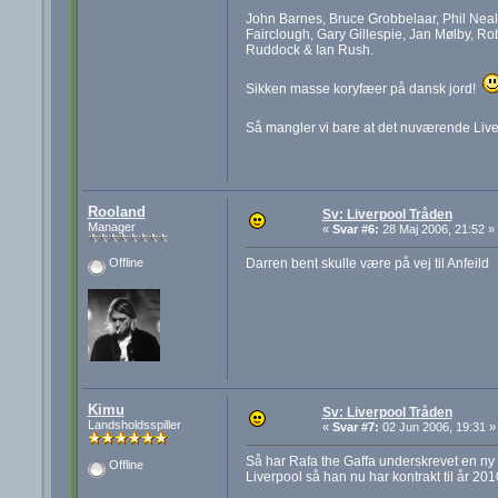
John Barnes, Bruce Grobbelaar, Phil Nea
Fairclough, Gary Gillespie, Jan Mølby, R
Ruddock & Ian Rush.
Sikken masse koryfæer på dansk jord!
Så mangler vi bare at det nuværende Liv
Rooland
Sv: Liverpool Tråden
Manager
«
Svar #6:
28 Maj 2006, 21:52 »
Darren bent skulle være på vej til Anfeild
Offline
Kimu
Sv: Liverpool Tråden
Landsholdsspiller
«
Svar #7:
02 Jun 2006, 19:31 »
Så har Rafa the Gaffa underskrevet en ny 
Offline
Liverpool så han nu har kontrakt til år 201