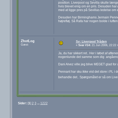
position. Liverpool og Sevilla skulle læn
hvis blevet enig om en pris. Desuden har A
med at ligge pres på Sevillas ledelse om et
Desuden har Birminghams Jermain Pennet - 
højrefløj. Så Rafa har nogen bolde i lufte
ZhotLog
Sv: Liverpool Tråden
Gæst
«
Svar #14:
21 Jun 2006, 22:22 
Ja, du har sikkert ret.. Her i løbet af aft
nogenlunde det samme som dig angåend
Dani Alvez ville jeg blive MEGET glad for at
Pennant har sku ikke vist det store i PL i
behandle det.. Spørgsmålet er så om Live
Sider:
[
1
]
2
3
...
1222