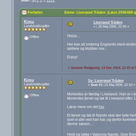
Sider:
[
1
]
2
3
...
1222
Forfatter
Emne: Liverpool Tråden (Læst 2596489 
Kimu
Liverpool Tråden
Landsholdsspiller
«
:
25 Maj 2006, 22:05 »
Hejsa...
Offline
Her kan alt omkring Englands mest vindene k
spillere og klubber osv...
Enjoy!
«
Seneste Redigering: 14 Dec 2014, 21:55 af 
Kimu
Sv: Liverpool Tråden
Landsholdsspiller
«
Svar #1:
25 Maj 2006, 22:10 »
Morientes er færdig i Liverpool. Han er i d
Offline
Morientes farvel og tak til Liverpool efter 1
Læse mere om det
her
Et farvel og tak til Nando skal der lyde he
som vi alle ved han har, og derfor kommer d
denne sæson....
Held og lykke i Valencia Nando. Give the