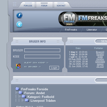
FmFreaks
Litteratur
D
SEN
Dato
Forfatter
I dag
kl. 13:23:41
Broen13
I dag
kl. 10:04:06
Kenitho
I går
kl. 11:31:04
Snilld
03 Aug 2026, 12:41
Kenitho
24 Jul 2026, 10:36
Ottendahl
06 Jul 2026, 07:49
jonesg
21 Jun 2026, 17:41
JG v25
FmFreaks Forside
Forum: Andet
Kategori: Fodbold
Liverpool Tråden