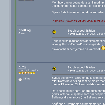
Men hvordan er det nu det står til med hø
det meningen at der kommer en spiller til 
Synes Rafa fokuserer meget på angrebet i
«
Seneste Redigering: 21 Jun 2006, 18:05 af g
ZhotLog
Sv: Liverpool Tråden
Gæst
«
Svar #12:
21 Jun 2006, 18:08 
Er heller ikke glad for hvis der kommer fl
virkelig Alonso/Gerrard/Sissoko gør det g
plakat af ham herhjemme på værelset
Kimu
Sv: Liverpool Tråden
Landsholdsspiller
«
Svar #13:
21 Jun 2006, 22:18 
Synes Bellemy vil være en rigtig signing ti
Offline
efter Rafas hovede) og som de sidste man
nåede 13 kasser i 27 kamp sidste sæson og
Det eneste minus som i andre også har frem
god til at fortælle spillere som har det p
Bellemys dream move (har Bellemy selv udtal
Angående Liverpools fløj problemer er Live