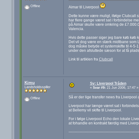
Offline
Aimar til Liverpool
Dette kunne være muligt, ifølge Clubcall sk
har flere gange været sat i forbindelse m
på Aimar skulle være omkring de £7.000.000
Valencia.
Hvis dette passer siger jeg bare køb køb kø
Det vil dog være en stærk midtbane som Li
dog måske betyde et systemskifte til 4-5-
under den afsluttede sæson for at få plads 
Link til artiklen fra
Clubcall
Kimu
Sv: Liverpool Tråden
Landsholdsspiller
«
Svar #9:
21 Jun 2006, 17:47 »
Så er der lige transfer news fra Liverpool af
Offline
Liverpool har længe været sat i forbindel
at Bellemy vil skifte til Liverpool.
For i følge Liverpool Echo den lokale Liverp
at fohandle en kontrakt færdig med Liverpo
--------------------------------------------------------