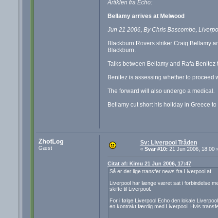
Artiklen fra Echo:
Bellamy arrives at Melwood
Jun 21 2006, By Chris Bascombe, Liverp
Blackburn Rovers striker Craig Bellamy ar
Blackburn.
Talks between Bellamy and Rafa Benitez t
Benitez is assessing whether to proceed with
The forward will also undergo a medical.
Bellamy cut short his holiday in Greece t
ZhotLog
Sv: Liverpool Tråden
Gæst
«
Svar #10:
21 Jun 2006, 18:00 
Citat af: Kimu 21 Jun 2006, 17:47
Så er der lige transfer news fra Liverpool af...
Liverpool har længe været sat i forbindelse me
skifte til Liverpool.
For i følge Liverpool Echo den lokale Liverpool 
en kontrakt færdig med Liverpool. Hvis transfe
-------------------------------------------------------