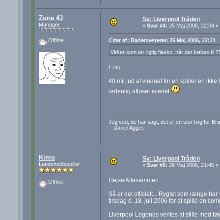
Zone 43
Sv: Liverpool Tråden
Manager
«
Svar #4:
25 Maj 2006, 22:34 »
Citat af: Bademesteren 25 Maj 2006, 22:21
Offline
Virker som en rigtig fiasko, når der købes til 7
Enig.
40 mil. ud af vinduet for en spiller en ikk
ordenlig afløser istedet
Jeg ved, de har sagt, det er en stor ting for B
- Daniel Agger.
Kimu
Sv: Liverpool Tråden
Landsholdsspiller
«
Svar #5:
28 Maj 2006, 21:45 »
Hejsa Allesammen...
Offline
Så er det officielt... Rygtet som længe h
tirsdag d. 18. juli 2006 for at spille en
Liverpool Legends ventes at stille med føl