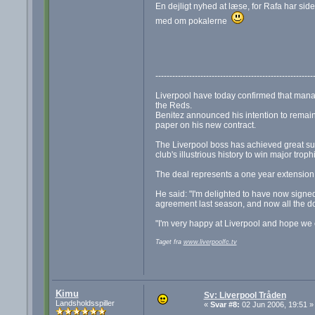
En dejligt nyhed at læse, for Rafa har sid
med om pokalerne
--------------------------------------------------------
Liverpool have today confirmed that mana
the Reds.
Benitez announced his intention to remain 
paper on his new contract.
The Liverpool boss has achieved great succ
club's illustrious history to win major troph
The deal represents a one year extension 
He said: "I'm delighted to have now sign
agreement last season, and now all the d
"I'm very happy at Liverpool and hope we
Taget fra
www.liverpoolfc.tv
Kimu
Sv: Liverpool Tråden
Landsholdsspiller
«
Svar #8:
02 Jun 2006, 19:51 »