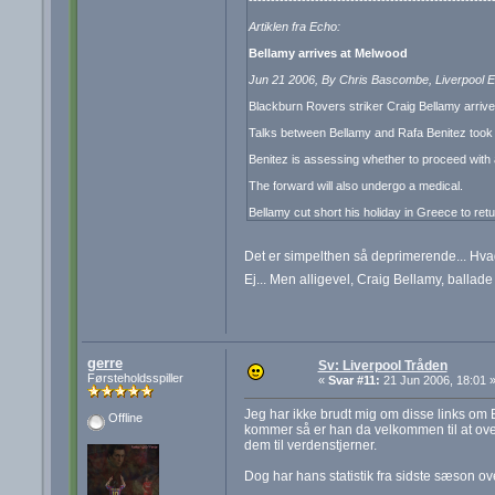
Artiklen fra Echo:
Bellamy arrives at Melwood
Jun 21 2006, By Chris Bascombe, Liverpool 
Blackburn Rovers striker Craig Bellamy arrive
Talks between Bellamy and Rafa Benitez took 
Benitez is assessing whether to proceed with a d
The forward will also undergo a medical.
Bellamy cut short his holiday in Greece to re
Det er simpelthen så deprimerende... Hva
Ej... Men alligevel, Craig Bellamy, ballad
gerre
Sv: Liverpool Tråden
Førsteholdsspiller
«
Svar #11:
21 Jun 2006, 18:01 
Jeg har ikke brudt mig om disse links om 
Offline
kommer så er han da velkommen til at over
dem til verdenstjerner.
Dog har hans statistik fra sidste sæson ov