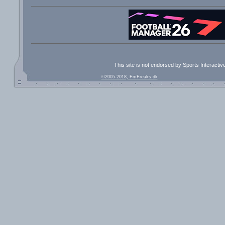
This site is not endorsed by Sports Interacti
©2005-2018, FmFreaks.dk