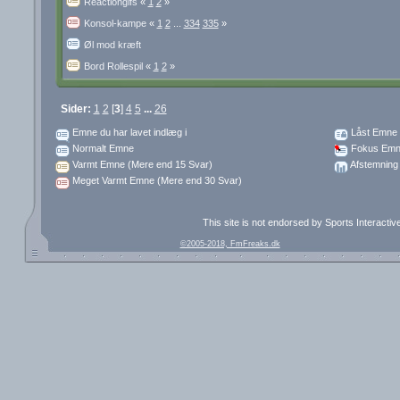
Reactiongifs
«
1
2
»
Konsol-kampe
«
1
2
...
334
335
»
Øl mod kræft
Bord Rollespil
«
1
2
»
Sider:
1
2
[
3
]
4
5
...
26
Emne du har lavet indlæg i
Låst Emne
Normalt Emne
Fokus Emn
Varmt Emne (Mere end 15 Svar)
Afstemning
Meget Varmt Emne (Mere end 30 Svar)
This site is not endorsed by Sports Interacti
©2005-2018, FmFreaks.dk