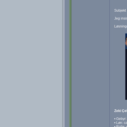
Subjekt 
Jeg insi
Løsning
Zeki Çel
• Gebyr
• Løn: c
• Rolle: