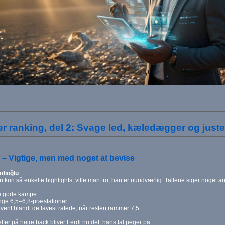
r ranking, del 2: Svage led, kæledægger og juste
C – Vigtige, men med noget at bevise
adıoğlu
 kun så enkelte highlights, ville man tro, han er uundværlig. Tallene siger noget an
te gode kampe
nge 6,5–6,8-præstationer
vent blandt de lavest ratede, når resten rammer 7,5+
fer på højre back bliver Ferdi nu det, hans tal peger på: