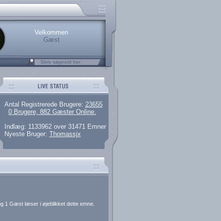
rerede brugere
 artikler og 135 guides
M25.264.324,00)
kke her.
Velkommen
Gæst
Antal Registrerede Brugere:
23655
0 Brugere, 882 Gæster Online.
Indlæg: 1133962 over 31471 Emner
Nyeste Bruger:
Thomassjx
g 1 Gæst læser i øjeblikket dette emne.