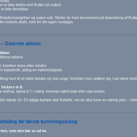
nyttig
n er ikke bedre end Rutter på output
 er ikke fremtiden
Rotationsangriber og super-sub. Starter du ham konsekvent på bekostning af Rutte
 for holdets skyld, men for din egen nostalgis.
 – Diskrete aktiver
ilner
Milner-tallene:
0, hverken mere eller mindre
 en katastrofe, aldrig en nødvendighed
Brug ham til at lukke kampe og vise unge, hvordan man opfører sig. Lad være med
 Vickers m.fl.
e indhop, typisk 6,7 i rating. Hverken dømt inde eller ude endnu.
De næste 10–15 rigtige kampe skal fortælle, om de skal have en særlig plan – eller 
befaling før første turneringskamp
rnen, som den bør se ud nu