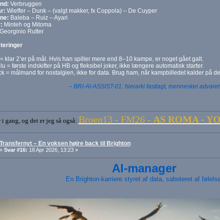
nd:
Verbruggen
r:
Wieffer – Dunk – (valgt makker, fx Coppola) – De Cuyper
ne:
Baleba – Ruiz – Ayari
:
Minteh og Mitoma
Georginio Rutter
teringer
 = klar 2’er på mål. Hvis han spiller mere end 8–10 kampe, er noget gået galt.
lu = første indskifter på HB og fleksibel joker, ikke længere automatisk starter.
k = målmand for nostalgien, ikke for data. Brug ham, når kampbilledet kalder på det,
– BRI-AI-ASSIST-01: hierarki fastlagt, mennesket advaret
Broen13 - FM26 -
AS ROMA - Y
i gang, og det er jeg så også:
Transfernyt – En voksen højre back til Brighton
«
Svar #16:
18 Apr 2026, 13:23 »
AI-manager
En Brighton-karriere styret af data, saboteret af følelse