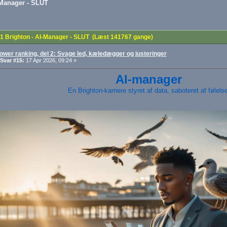
-Manager - SLUT
1 Brighton - AI-Manager - SLUT (Læst 141767 gange)
ower ranking, del 2: Svage led, kæledægger og justeringer
Svar #15:
17 Apr 2026, 09:24 »
AI-manager
En Brighton-karriere styret af data, saboteret af følelse