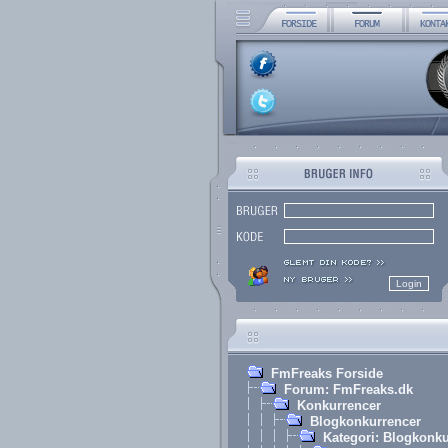
FmFreaks Forside
Forum: FmFreaks.dk
Konkurrencer
Blogkonkurrencer
Kategori: Blogkonk