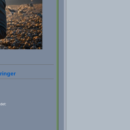
ringer
det: