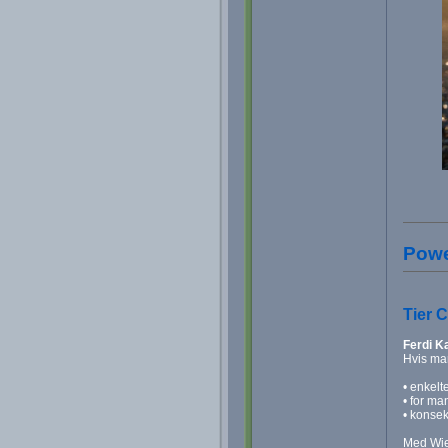
Powe
Tier 
Ferdi K
Hvis man
• enkel
• for ma
• konsek
Med Wief