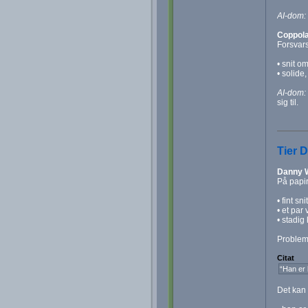
AI-dom:
Coppola
Forsvars
• snit o
• solide
AI-dom:
sig til.
Tier 
Danny 
På papir
• fint sn
• et par 
• stadig
Probleme
Citat
“Han er 
Det kan 