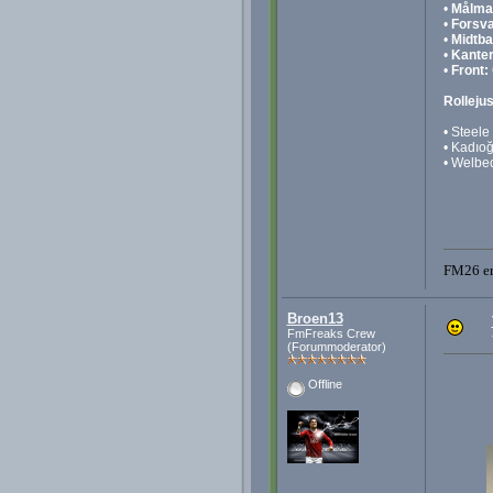
•
Målma
•
Forsva
•
Midtba
•
Kanter
•
Front:
Rollejus
• Steele
• Kadıoğ
• Welbec
FM26 er 
Broen13
FmFreaks Crew
(Forummoderator)
Offline