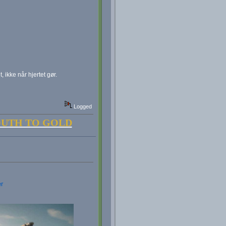
 ikke når hjertet gør.
Logged
OUTH TO GOLD
r