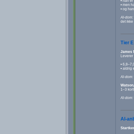
• han er 
• men ha
• og han
AI-dom:
det ikke
Tier E
James M
Leverer 
• 6,8–7,
• aldrig
AI-dom:
Watson,
1–3 kort
AI-dom:
AI-an
Startke