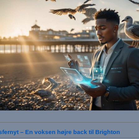
sfernyt – En voksen højre back til Brighton