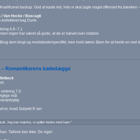
Kvalificeret backup. God at kaste ind, hvis vi skal jagte noget offensivt fra bænken 
 / Van Hecke / Boscagli
-kollektivet bag Dunk:
mkring 6,8–7,1
, men ingen har været så gode, at de er hævet over rotation
Brug dem klogt og modstanderspecifikt, men hold døren åben for at hente en reel t
D – Romantikerens kæledægge
Welbeck
et:
it omkring 7,0
vigtige mål
 kampdygtig
t er, hvad Subjekt R ser:
kult. Jeg kan mærke, vi spiller bedre med ham.”
han. Tallene kan ikke. De siger: