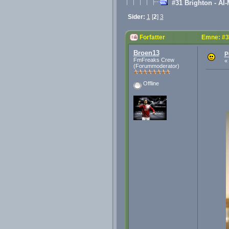
#31 Brighton - AI
Sider:
1
[
2
]
3
Forfatter
Emne: #3
Broen13
P
FmFreaks Crew
«
(Forummoderator)
Offline