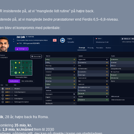
R insisterede på, at vi “manglede lidt rutine” på højre back.
sterede på, at vi manglede
bedre præstationer
end Ferdis 6,5–6,8‑niveau.
en blev et kompromis med potentiale:
ik
, 28 år, højre back fra Roma.
: omkring
35 mio. kr.
a.
1,9 mio. kr./måned
frem til 2030
 erfaren, pålidelig HB, der kan gå direkte i kamp om startpladsen