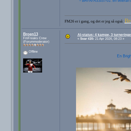
– BRI-AI-ASSIST-01: én veteran m
Br
FM26 er i gang, og det er jeg så også:
Broen13
AI-status: 4 kampe, 3 turneringer,
FmFreaks Crew
«
Svar #20:
21 Apr 2026, 08:23 »
(Forummoderator)
Offline
En Brigh