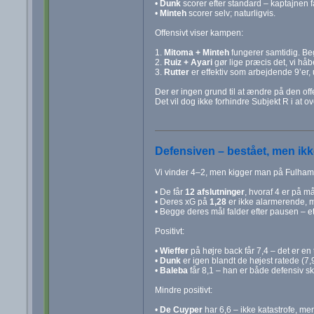
•
Dunk
scorer efter standard – kaptajnen f
•
Minteh
scorer selv; naturligvis.
Offensivt viser kampen:
1.
Mitoma + Minteh
fungerer samtidig. Be
2.
Ruiz + Ayari
gør lige præcis det, vi håbe
3.
Rutter
er effektiv som arbejdende 9’er,
Der er ingen grund til at ændre på den off
Det vil dog ikke forhindre Subjekt R i at ov
Defensiven – bestået, men ik
Vi vinder 4–2, men kigger man på Fulhams 
• De får
12 afslutninger
, hvoraf 4 er på må
• Deres xG på
1,28
er ikke alarmerende, m
• Begge deres mål falder efter pausen – et
Positivt:
•
Wieffer
på højre back får 7,4 – det er en
•
Dunk
er igen blandt de højest ratede (7,9
•
Baleba
får 8,1 – han er både defensiv sk
Mindre positivt:
•
De Cuyper
har 6,6 – ikke katastrofe, me