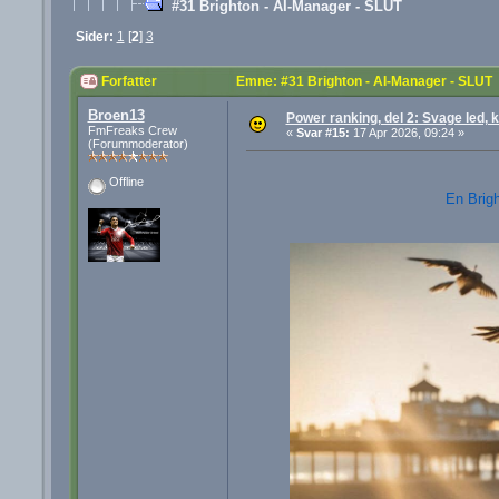
#31 Brighton - AI-Manager - SLUT
Sider:
1
[
2
]
3
Forfatter
Emne: #31 Brighton - AI-Manager - SLUT
Broen13
Power ranking, del 2: Svage led,
FmFreaks Crew
«
Svar #15:
17 Apr 2026, 09:24 »
(Forummoderator)
Offline
En Brigh