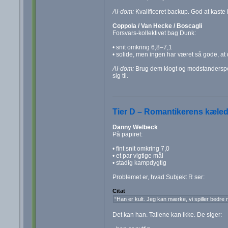
AI-dom:
Kvalificeret backup. God at kaste i
Coppola / Van Hecke / Boscagli
Forsvars-kollektivet bag Dunk:
• snit omkring 6,8–7,1
• solide, men ingen har været så gode, at 
AI-dom:
Brug dem klogt og modstanderspeci
sig til.
Tier D – Romantikerens kæl
Danny Welbeck
På papiret:
• fint snit omkring 7,0
• et par vigtige mål
• stadig kampdygtig
Problemet er, hvad Subjekt R ser:
Citat
“Han er kult. Jeg kan mærke, vi spiller bedre
Det kan han. Tallene kan ikke. De siger: