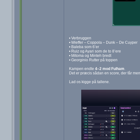
• Verbruggen
• Wieffer – Coppola – Dunk – De Cuyper
• Baleba som 6’er
• Ruiz og Ayari som de to 8’ere
• Mitoma og Minteh bredt
• Georginio Rutter på toppen
Kampen endte
4–2 mod Fulham
.
Det er præcis sådan en score, der får menne
Lad os kigge på tallene.