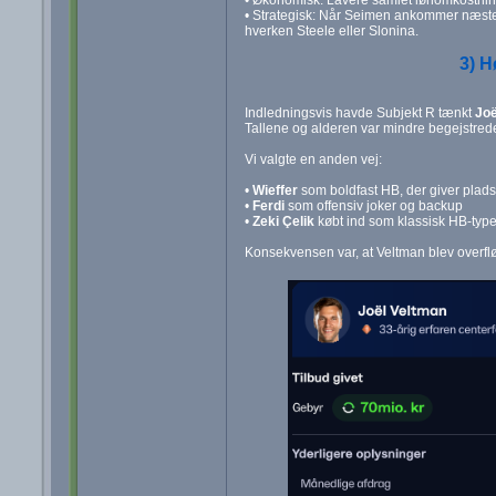
• Økonomisk: Lavere samlet lønomkostning
• Strategisk: Når Seimen ankommer næste 
hverken Steele eller Slonina.
3) H
Indledningsvis havde Subjekt R tænkt
Joë
Tallene og alderen var mindre begejstre
Vi valgte en anden vej:
•
Wieffer
som boldfast HB, der giver plads
•
Ferdi
som offensiv joker og backup
•
Zeki Çelik
købt ind som klassisk HB‑type, 
Konsekvensen var, at Veltman blev overflød