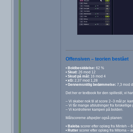
Offensiven – teorien bestået
•
Boldbesiddelse:
62 %
•
Skud:
26 mod 12
•
Skud på mål:
16 mod 4
•
xG:
2,37 mod 1,28
•
Gennemsnitlig bedømmelse:
7,3 mod d
Det her er textbook for den spillestil, vi ha
– Vi skaber nok til at score 2–3 mål pr. ka
– Vi får mange afslutninger fra forskellige 
– Vi kontrollerer kampen på bolden.
Målscorerne afspejler også planen:
•
Baleba
scorer efter oplæg fra Minteh – 6
•
Rutter
scorer efter oplæg fra Mitoma – a