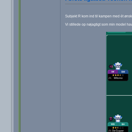
Subjekt R kom ind til kampen med ét ønske
Vi stillede op nøjagtigt som min model ha