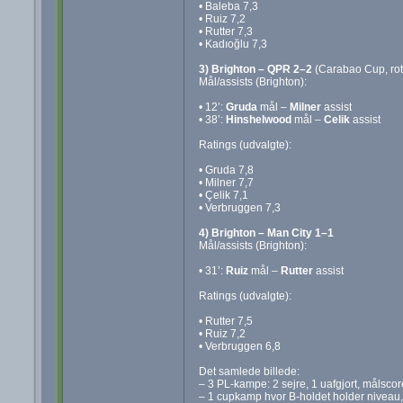
• Baleba 7,3
• Ruiz 7,2
• Rutter 7,3
• Kadıoğlu 7,3
3) Brighton – QPR 2–2
(Carabao Cup, rot
Mål/assists (Brighton):
• 12’:
Gruda
mål –
Milner
assist
• 38’:
Hinshelwood
mål –
Celik
assist
Ratings (udvalgte):
• Gruda 7,8
• Milner 7,7
• Çelik 7,1
• Verbruggen 7,3
4) Brighton – Man City 1–1
Mål/assists (Brighton):
• 31’:
Ruiz
mål –
Rutter
assist
Ratings (udvalgte):
• Rutter 7,5
• Ruiz 7,2
• Verbruggen 6,8
Det samlede billede:
– 3 PL‑kampe: 2 sejre, 1 uafgjort, målsco
– 1 cupkamp hvor B‑holdet holder niveau