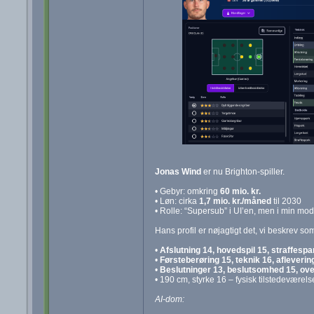
Jonas Wind
er nu Brighton‑spiller.
• Gebyr: omkring
60 mio. kr.
• Løn: cirka
1,7 mio. kr./måned
til 2030
• Rolle: “Supersub” i UI’en, men i min mo
Hans profil er nøjagtigt det, vi beskrev s
•
Afslutning 14, hovedspil 15, straffespa
•
Førsteberøring 15, teknik 16, afleverin
•
Beslutninger 13, beslutsomhed 15, ove
• 190 cm, styrke 16 – fysisk tilstedeværels
AI-dom: