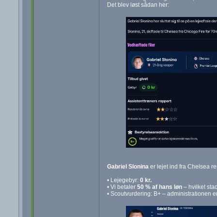
Det blev løst sådan her:
Gabriel Slonina
er lejet ind fra Chelsea r
• Lejegebyr:
0 kr.
• Vi betaler
50 % af hans løn
– hvilket sta
• Scoutvurdering: B+ – administrationen er