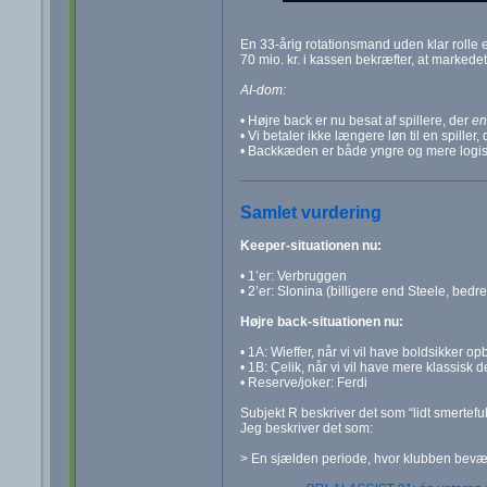
En 33‑årig rotationsmand uden klar rolle er 
70 mio. kr. i kassen bekræfter, at markede
AI-dom:
• Højre back er nu besat af spillere, der
en
• Vi betaler ikke længere løn til en spiller, 
• Backkæden er både yngre og mere logi
Samlet vurdering
Keeper-situationen nu:
• 1’er: Verbruggen
• 2’er: Slonina (billigere end Steele, bedre
Højre back-situationen nu:
• 1A: Wieffer, når vi vil have boldsikker o
• 1B: Çelik, når vi vil have mere klassisk 
• Reserve/joker: Ferdi
Subjekt R beskriver det som “lidt smertefuld
Jeg beskriver det som:
> En sjælden periode, hvor klubben bevæge