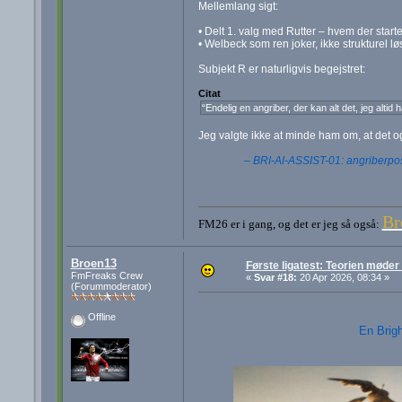
Mellemlang sigt:
• Delt 1. valg med Rutter – hvem der star
• Welbeck som ren joker, ikke strukturel lø
Subjekt R er naturligvis begejstret:
Citat
“Endelig en angriber, der kan alt det, jeg altid 
Jeg valgte ikke at minde ham om, at det og
– BRI-AI-ASSIST-01: angriberpos
Br
FM26 er i gang, og det er jeg så også:
Broen13
Første ligatest: Teorien møde
FmFreaks Crew
«
Svar #18:
20 Apr 2026, 08:34 »
(Forummoderator)
Offline
En Brigh