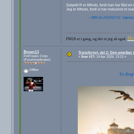
Subjekt R er tilfreds, fordi han har fået en 
Jeg er tilfreds, fordi vi har reduceret et s
– BRI-AI-ASSIST-01: højreba
Br
FM26 er i gang, og det er jeg så også:
Broen13
Transfernyt, del 2: Den angriber
FmFreaks Crew
«
Svar #17:
19 Apr 2026, 13:23 »
(Forummoderator)
Offline
En Brigh