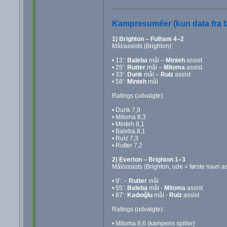
Kampresuméer (kun data fra b
1) Brighton – Fulham 4–2
Mål/assists (Brighton):
• 13’:
Baleba
mål –
Minteh
assist
• 25’:
Rutter
mål –
Mitoma
assist
• 33’:
Dunk
mål –
Ruiz
assist
• 58’:
Minteh
mål
Ratings (udvalgte):
• Dunk 7,9
• Mitoma 8,3
• Minteh 8,1
• Baleba 8,1
• Ruiz 7,3
• Rutter 7,2
2) Everton – Brighton 1–3
Mål/assists (Brighton, ude = første navn as
• 9’: –
Rutter
mål
• 55’:
Baleba
mål -
Mitoma
assist
• 87’:
Kadıoğlu
mål -
Ruiz
assist
Ratings (udvalgte):
• Mitoma 8,6 (kampens spiller)