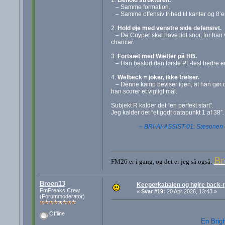
– Samme formation.
– Samme offensiv frihed til kanter og 8’e
2.
Hold øje med venstre side defensivt.
– De Cuyper skal have lidt snor, for han v
chancer.
3.
Fortsæt med Wieffer på HB.
– Han bestod den første PL-test bedre end
4.
Welbeck = joker, ikke frelser.
– Denne kamp beviser igen, at han gør det
han scorer et vigtigt mål.
Subjekt R kalder det “en perfekt start”.
Jeg kalder det “et godt datapunkt 1 af 38”.
– BRI-AI-ASSIST-01: Sæsonen e
Br
FM26 er i gang, og det er jeg så også:
Broen13
Keeperkabalen og højre back-r
FmFreaks Crew
«
Svar #19:
20 Apr 2026, 13:43 »
(Forummoderator)
Offline
En Brigh