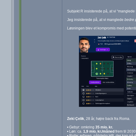
Subjekt R insisterede på, at vi “manglede l
Jeg insisterede på, at vi manglede
bedre 
Løsningen blev et kompromis med potenti
Zeki Çelik
, 28 år, højre back fra Roma.
• Gebyr: omkring
35 mio. kr.
• Løn: ca.
1,9 mio. kr./måned
frem til 2030
• Rolle: erfaren, pålidelig HB, der kan gå