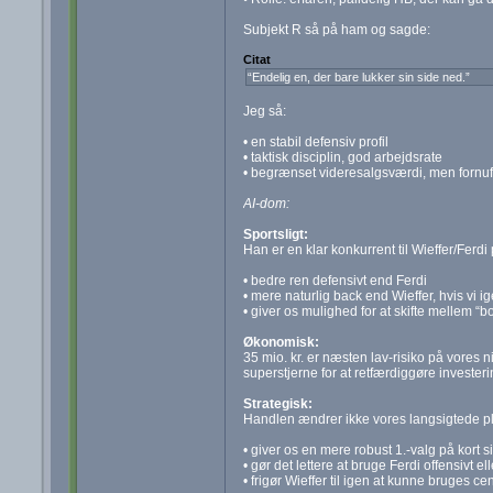
Subjekt R så på ham og sagde:
Citat
“Endelig en, der bare lukker sin side ned.”
Jeg så:
• en stabil defensiv profil
• taktisk disciplin, god arbejdsrate
• begrænset videresalgsværdi, men fornuft
AI-dom:
Sportsligt:
Han er en klar konkurrent til Wieffer/Ferdi
• bedre ren defensivt end Ferdi
• mere naturlig back end Wieffer, hvis vi i
• giver os mulighed for at skifte mellem “
Økonomisk:
35 mio. kr. er næsten lav-risiko på vores 
superstjerne for at retfærdiggøre investeri
Strategisk:
Handlen ændrer ikke vores langsigtede pl
• giver os en mere robust 1.‑valg på kort si
• gør det lettere at bruge Ferdi offensivt el
• frigør Wieffer til igen at kunne bruges c