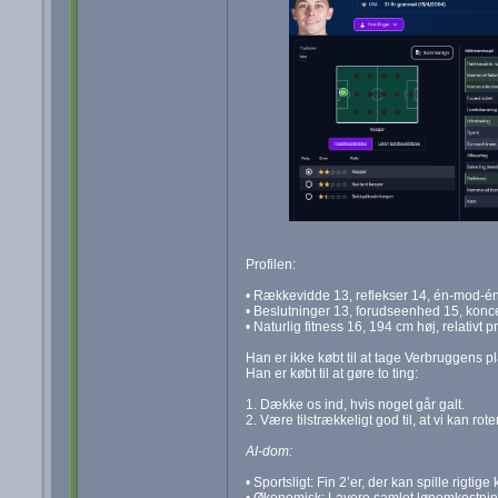
Profilen:
• Rækkevidde 13, reflekser 14, én-mod-é
• Beslutninger 13, forudseenhed 15, konce
• Naturlig fitness 16, 194 cm høj, relativt p
Han er ikke købt til at tage Verbruggens p
Han er købt til at gøre to ting:
1. Dække os ind, hvis noget går galt.
2. Være tilstrækkeligt god til, at vi kan r
AI-dom:
• Sportsligt: Fin 2’er, der kan spille rigti