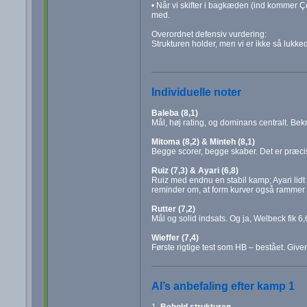
• Når vi skifter i bagkæden (ind kommer Çe
med.
Overordnet defensiv vurdering:
Strukturen holder, men vi er ikke så lukke
Individuelle noter
Baleba (8,1)
Mål, høj rating, og dominans centralt. Bekr
Mitoma (8,2) & Minteh (8,1)
Begge scorer, begge skaber. Det er præci
Ruiz (7,3) & Ayari (6,8)
Ruiz med endnu en stabil kamp; Ayari lidt
reminder om, at form kurver også rammer d
Rutter (7,2)
Mål og solid indsats. Og ja, Welbeck fik 6
Wieffer (7,4)
Første rigtige test som HB – bestået. Give
AI’s anbefaling efter kamp 1
1.
Behold strukturen.