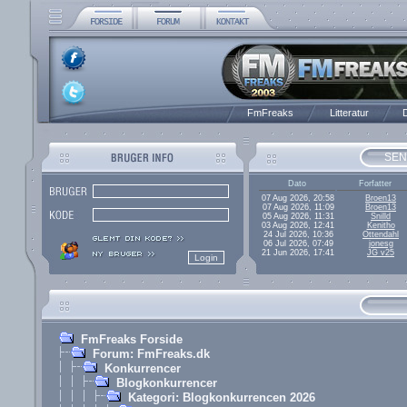
FmFreaks
Litteratur
D
SEN
Dato
Forfatter
07 Aug 2026, 20:58
Broen13
07 Aug 2026, 11:09
Broen13
05 Aug 2026, 11:31
Snilld
03 Aug 2026, 12:41
Kenitho
24 Jul 2026, 10:36
Ottendahl
06 Jul 2026, 07:49
jonesg
21 Jun 2026, 17:41
JG v25
FmFreaks Forside
Forum: FmFreaks.dk
Konkurrencer
Blogkonkurrencer
Kategori: Blogkonkurrencen 2026