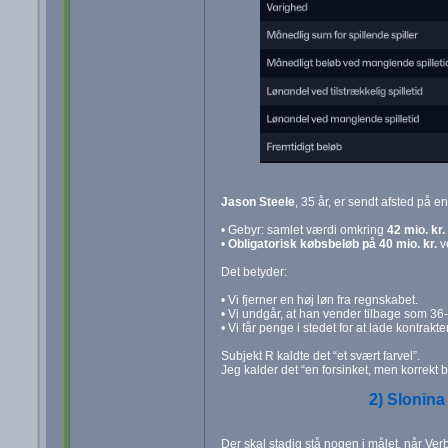
Jason Steele
, 35 år, er sendt afsted på en
• Gebyr: samlet værdi omkring
42 mio. kr.
•
Obligatorisk købsbeløb på 40 mio. kr.
v
Det betyder:
• Vi fjerner en høj løn fra regnskabet.
• Vi undgår, at han vender tilbage som 36‑
• Vi får penge i stedet for at lade kontrakte
Subjekt R kaldte det “et svært farvel”.
Jeg kalder det “en forsinket, men korrekt b
2) Slonina
Der skal stadig stå nogen i målet, når Ver