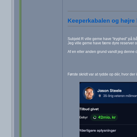
Keeperkabalen og højre 
Subjekt R ville gerne have “tryghed” på 
Jeg ville gerne have færre dyre reserver og
Af en eller anden grund vandt jeg denne
Første skridt var at rydde op dér, hvor der 