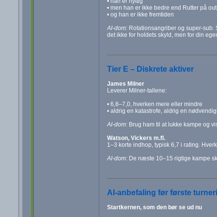
• han er nyttig
• men han er ikke bedre end Rutter på out
• og han er ikke fremtiden
AI-dom:
Rotationsangriber og super-sub. 
det ikke for holdets skyld, men for din ege
Tier E – Diskrete aktiver
James Milner
Leverer Milner-tallene:
• 6,8–7,0, hverken mere eller mindre
• aldrig en katastrofe, aldrig en nødvendi
AI-dom:
Brug ham til at lukke kampe og v
Watson, Vickers m.fl.
1–3 korte indhop, typisk 6,7 i rating. Hve
AI-dom:
De næste 10–15 rigtige kampe skal 
AI-anbefaling før første turn
Startkernen, som den bør se ud nu