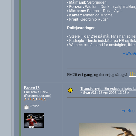
•
Målmand:
Verbruggen
•
Forsvar:
Wieffer – Dunk – (valgt makker
•
Midtbane:
Baleba – Ruiz – Ayari
•
Kanter:
Minteh og Mitoma
•
Front:
Georginio Rutter
Rollejusteringer
• Steele = klar 2’er på mål. Hvis han spil
• Kadıoğlu = første indskifter på HB og flek
• Welbeck = målmand for nostalgien, ikke f
– BRI-A
Br
FM26 er i gang, og det er jeg så også:
Broen13
Transfernyt – En voksen højre ba
FmFreaks Crew
«
Svar #16:
18 Apr 2026, 13:23 »
(Forummoderator)
Offline
En Brigh