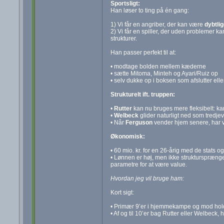
Sportsligt:
Han løser to ting på én gang:
1) Vi får en angriber, der kan være
dybtli
2) Vi får en spiller, der uden problemer kan
strukturer.
Han passer perfekt til at:
• modtage bolden mellem kæderne
• sætte Mitoma, Minteh og Ayari/Ruiz op
• selv dukke op i boksen som afslutter ell
Strukturelt ift. truppen:
•
Rutter
kan nu bruges mere fleksibelt: k
•
Welbeck
glider naturligt ned som tredjev
• Når
Ferguson
vender hjem senere, har vi
Økonomisk:
• 60 mio. kr. for en 26‑årig med de stats og
• Lønnen er høj, men ikke struktursprænge
parametre for at være value.
Hvordan jeg vil bruge ham:
Kort sigt:
• Primær 9’er i hjemmekampe og mod hold,
• Af og til 10’er bag Rutter eller Welbeck, h