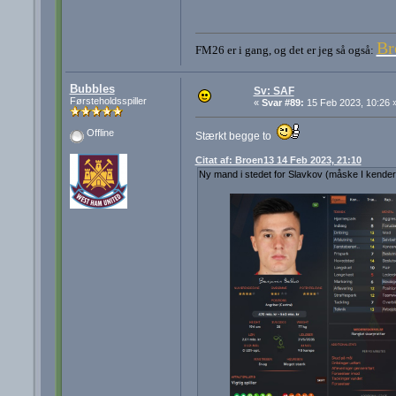
Br
FM26 er i gang, og det er jeg så også:
Bubbles
Sv: SAF
Førsteholdsspiller
«
Svar #89:
15 Feb 2023, 10:26 
Offline
Stærkt begge to
Citat af: Broen13 14 Feb 2023, 21:10
Ny mand i stedet for Slavkov (måske I kende