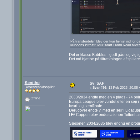
På transferdelen blev der kun hentet ind for ca
klubbens infrastruktur samt Elland Road blive
Det er klasse Bubbles - godt gået og vigti
Det må hjælpe på tiltrækningen af spillere 
Kenitho
Sv: SAF
Reserveholdsspiller
«
Svar #86:
13 Feb 2023, 20:08 
2033/2034 endte med en 4 plads - 74 po
Offline
Europa League blev vundet efter en sejr i
kvart- og semifinale.
Derudover endte vi med en sejr i Ligacup
I FA Cuppen blev endestationen Tottenham 
Sæsonen 2034/2035 blev endnu en progr