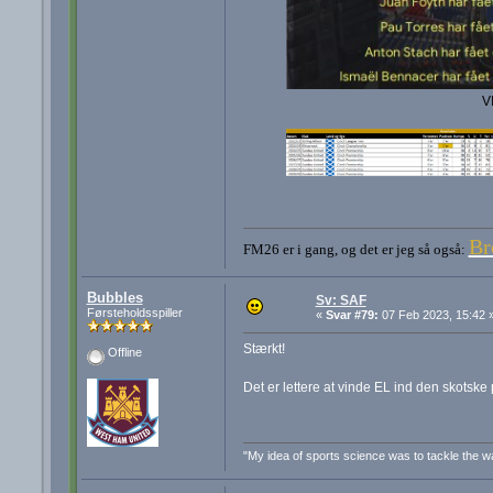
V
Br
FM26 er i gang, og det er jeg så også:
Bubbles
Sv: SAF
Førsteholdsspiller
«
Svar #79:
07 Feb 2023, 15:42 
Stærkt!
Offline
Det er lettere at vinde EL ind den skotsk
"My idea of sports science was to tackle the wal