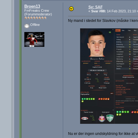
Broen13
Sv: SAF
FmFreaks Crew
«
Svar #88:
14 Feb 2023, 21:10 
(Forummoderator)
Ny mand i stedet for Slavkov (måske I ke
Offline
Nu er der ingen undskyldning for ikke at v