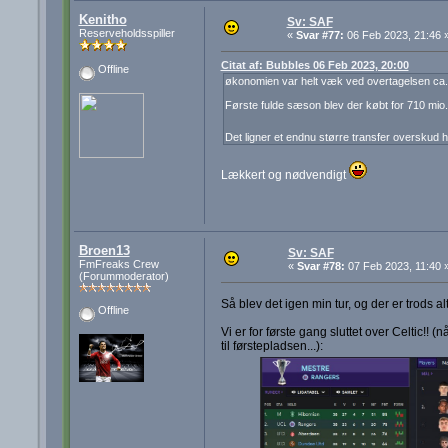
Kenitho
Sv: SAF
Reserveholdsspiller
«
Svar #77:
06 Feb 2023, 21:46 
Citat af: Bubbles 06 Feb 2023, 20:00
Offline
økonomien var helt væk ved overtagelsen ca. -
Første fulde sæson blev der købt for 710 mio. 
Det ligner et endnu større transfer overskud 
Lækkert og nødvendigt
Broen13
Sv: SAF
FmFreaks Crew
«
Svar #78:
07 Feb 2023, 11:40 
(Forummoderator)
Så blev det igen min tur, og der er trods a
Offline
Vi er for første gang sluttet over Celtic!! (
til førstepladsen...):