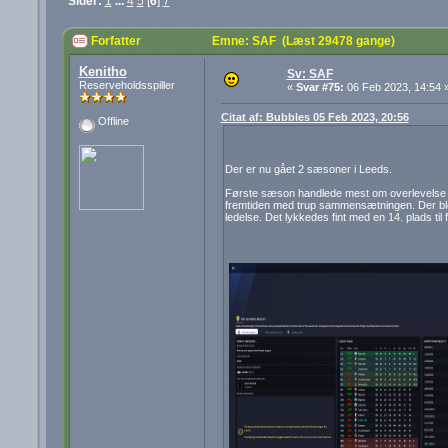
Sider:
1
...
4
5
[
6
]
7
Forfatter
Emne: SAF (Læst 29478 gange)
Kenitho
Sv: SAF
Reserveholdsspiller
«
Svar #75:
06 Feb 2023, 14:54 
Citat af: Bubbles 05 Feb 2023, 20:56
Offline
Der er nu gået 2 sæsoner i Leeds.
Første sæson handlede mest om overlevelse med
fremtiden med trup sammensætningen. Der blev 
ledelse. Det lykkedes fint med en 14. plads til 