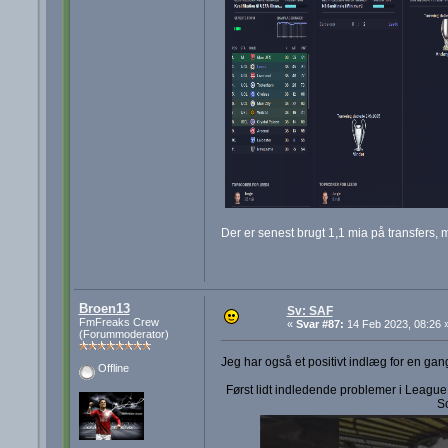
Der er senest brugt 1,1 mia på transfers, m
Broen13
Sv: SAF
FmFreaks Crew
«
Svar #87:
14 Feb 2023, 08:26 
(Forummoderator)
Jeg har også et positivt indlæg for en gan
Offline
Først lidt indledende problemer i Leagu
S