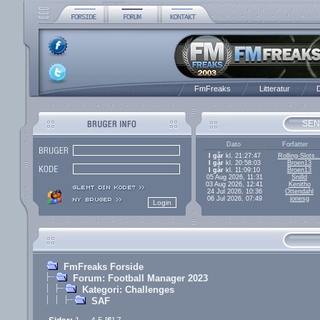
FmFreaks
Litteratur
D
SEN
Dato
Forfatter
I går
kl. 21:27:47
Rolling-Slots..
I går
kl. 20:58:03
Broen13
I går
kl. 11:09:10
Broen13
05 Aug 2026, 11:31
Snilld
03 Aug 2026, 12:41
Kenitho
24 Jul 2026, 10:36
Ottendahl
06 Jul 2026, 07:49
jonesg
FmFreaks Forside
Forum: Football Manager 2023
Kategori: Challenges
SAF