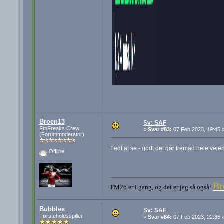
Broen13
Sv: SAF
FmFreaks Crew
«
Svar #83:
07 Feb 2023, 19:45 
(Forummoderator)
Fedt at se - godt det går fremad hele veje
Offline
Br
FM26 er i gang, og det er jeg så også:
Bubbles
Sv: SAF
Førsteholdsspiller
«
Svar #84:
07 Feb 2023, 22:35 