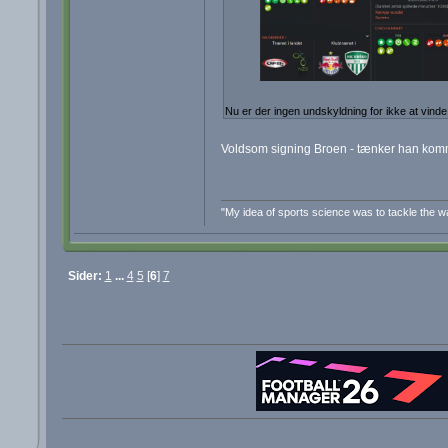
Nu er der ingen undskyldning for ikke at vinde
Voldsom signing Broen - tænker han komme
"My idea of sports science was to tackle the wal
Sider:
1
...
4
5
[
6
]
7