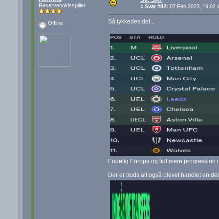
Sv: SAF
Reserveholdsspiller
«
Svar #82:
07 Feb 2023, 19:02 
Så lykkedes det...
Offline
Endelig Europa og lidt mere progression i s
Der er trods alt også blevet handlet en del