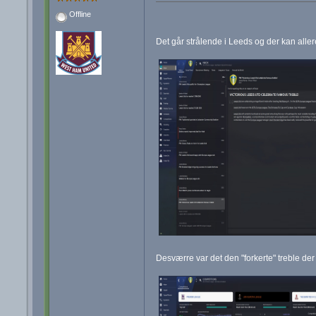
Offline
Det går strålende i Leeds og der kan alle
Desværre var det den "forkerte" treble de