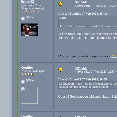
Broen13
Sv: SAF
FmFreaks Crew
«
Svar #80:
07 Feb 2023, 16:35 
(Forummoderator)
Citat af: Bubbles 07 Feb 2023, 15:42
Offline
Stærkt!
Det er lettere at vinde EL ind den skotske pr
Ja åbenbart - men med de millioner der nu 
spillere, så jeg kan komme til tops i Skotl
Br
FM26 er i gang, og det er jeg så også:
Kenitho
Sv: SAF
Reserveholdsspiller
«
Svar #81:
07 Feb 2023, 18:54 
Citat af: Broen13 07 Feb 2023, 16:35
Offline
Ja åbenbart - men med de millioner der nu rull
jeg kan komme til tops i Skotland også!
Klasse!! Godt gået og vildt med ligaen i s
Kenitho