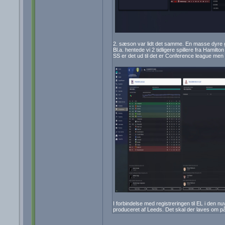
2. sæson var lidt det samme. En masse dyre gam
Bl.a. hentede vi 2 tidligere spillere fra Hamilt
SS er det ud til det er Conference league men 
I forbindelse med registreringen til EL i den n
produceret af Leeds. Det skal der laves om på