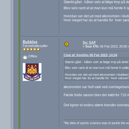
Stærkt gået - håber selv at følge trop på d
Blev selv ramt af at man kun må hente 6 
Hvordan ser det ud med økonomien i klu
Hvor meget har du at handle for hver sæ
Bubbles
Sv: SAF
Førsteholdsspiller
«
Svar #76:
06 Feb 2023, 20:00 
Citat af: Kenitho 06 Feb 2023, 14:54
Offline
Stærkt gået - håber selv at følge trop på dett
Blev selv ramt af at man kun må hente 6 spil
Hvordan ser det ud med økonomien i klubben
Hvor meget har du at handle for hver sæson
økonomien var helt væk ved overtagelsen c
Første fulde sæson blev der købt for 710 m
Det ligner et endnu større transfer overs
"My idea of sports science was to tackle the wal