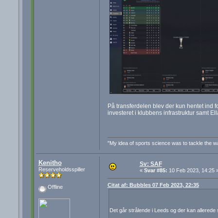
På transferdelen blev der kun hentet ind f
investeret i klubbens infrastruktur samt E
"My idea of sports science was to tackle the wal
Kenitho
Sv: SAF
Reserveholdsspiller
«
Svar #85:
10 Feb 2023, 14:25 
Citat af: Bubbles 07 Feb 2023, 22:35
Offline
Det går strålende i Leeds og der kan allerede 