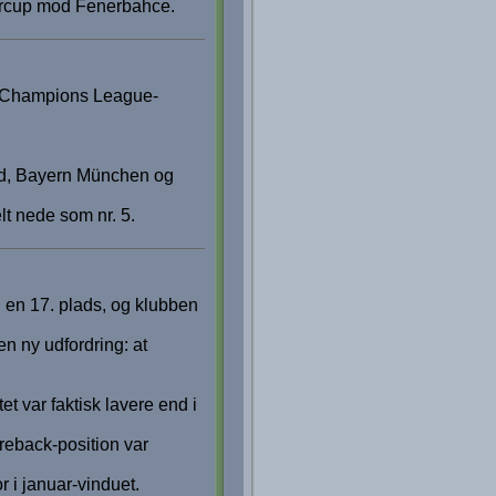
percup mod Fenerbahce.
tre Champions League-
rid, Bayern München og
lt nede som nr. 5.
 en 17. plads, og klubben
en ny udfordring: at
t var faktisk lavere end i
jreback-position var
 i januar-vinduet.