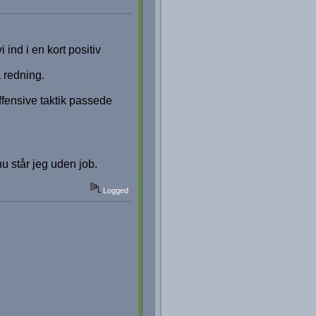
 ind i en kort positiv
a redning.
ffensive taktik passede
nu står jeg uden job.
Logged