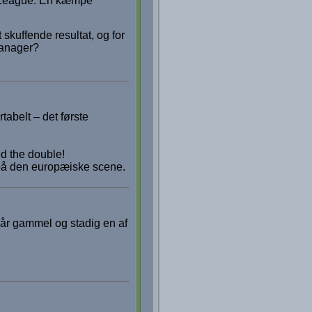
ce League. En kæmpe
skuffende resultat, og for
 manager?
tabelt – det første
ed the double!
e på den europæiske scene.
år gammel og stadig en af