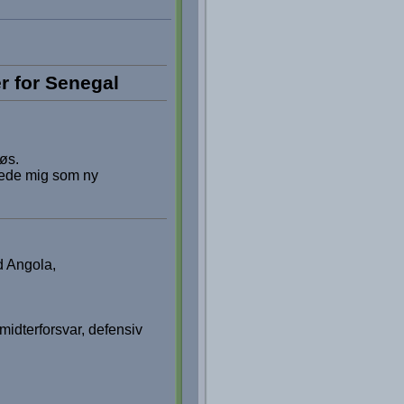
r for Senegal
løs.
kede mig som ny
d Angola,
midterforsvar, defensiv