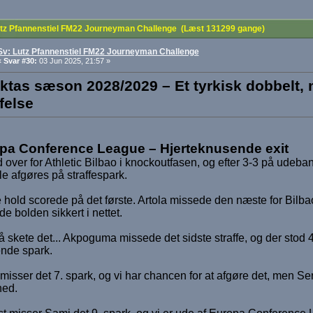
tz Pfannenstiel FM22 Journeyman Challenge (Læst 131299 gange)
Sv: Lutz Pfannenstiel FM22 Journeyman Challenge
«
Svar #30:
03 Jun 2025, 21:57 »
ktas sæson 2028/2029 – Et tyrkisk dobbelt
felse
pa Conference League – Hjerteknusende exit
d over for Athletic Bilbao i knockoutfasen, og efter 3-3 på udeb
le afgøres på straffespark.
hold scorede på det første. Artola missede den næste for Bilba
e bolden sikkert i nettet.
 skete det... Akpoguma missede det sidste straffe, og der stod 4
ende spark.
misser det 7. spark, og vi har chancen for at afgøre det, men Se
hed.