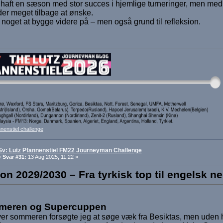
 haft en sæson med stor succes i hjemlige turneringer, men me
der meget tilbage at ønske.
 noget at bygge videre på – men også grund til refleksion.
nenstiel challenge
Sv: Lutz Pfannenstiel FM22 Journeyman Challenge
«
Svar #31:
13 Aug 2025, 11:22 »
n 2029/2030 – Fra tyrkisk top til engelsk n
eren og Supercuppen
r sommeren forsøgte jeg at søge væk fra Besiktas, men uden 