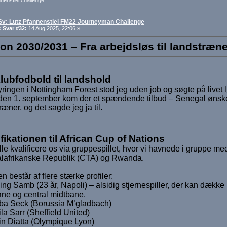
nenstiel challenge
Sv: Lutz Pfannenstiel FM22 Journeyman Challenge
«
Svar #32:
14 Aug 2025, 22:06 »
n 2030/2031 – Fra arbejdsløs til landstræne
klubfodbold til landshold
fyringen i Nottingham Forest stod jeg uden job og søgte på livet 
 den 1. september kom der et spændende tilbud – Senegal øns
ræner, og det sagde jeg ja til.
fikationen til African Cup of Nations
lle kvalificere os via gruppespillet, hvor vi havnede i gruppe me
alafrikanske Republik (CTA) og Rwanda.
n består af flere stærke profiler:
ing Samb (23 år, Napoli) – alsidig stjernespiller, der kan dække 
ne og central midtbane.
ba Seck (Borussia M’gladbach)
ila Sarr (Sheffield United)
in Diatta (Olympique Lyon)