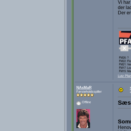
Vi har
der la
Der er
Lutz Pfan
NAsMaR
Førsteholdsspiller
Sæso
Offline
Somm
Henove