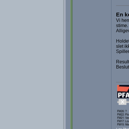
En ko
Vi hen
stime
Allige
Holdet
slet ik
Spille
Result
Beslut