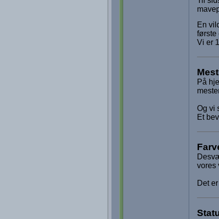
Til si
mavep
En vil
første
Vi er 
Mest
På hje
meste
Og vi 
Et bev
Farve
Desvær
vores 
Det er
Stat