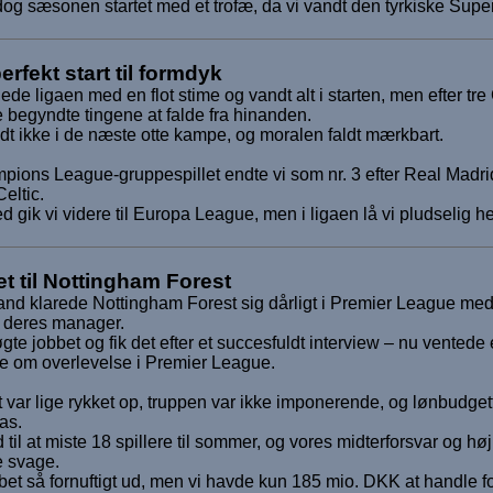
 dog sæsonen startet med et trofæ, da vi vandt den tyrkiske Su
erfekt start til formdyk
ede ligaen med en flot stime og vandt alt i starten, men efter 
begyndte tingene at falde fra hinanden.
dt ikke i de næste otte kampe, og moralen faldt mærkbart.
pions League-gruppespillet endte vi som nr. 3 efter Real Mad
Celtic.
 gik vi videre til Europa League, men i ligaen lå vi pludselig he
et til Nottingham Forest
and klarede Nottingham Forest sig dårligt i Premier League med
e deres manager.
gte jobbet og fik det efter et succesfuldt interview – nu ventede 
 om overlevelse i Premier League.
 var lige rykket op, truppen var ikke imponerende, og lønbudgette
tas.
d til at miste 18 spillere til sommer, og vores midterforsvar og hø
e svage.
et så fornuftigt ud, men vi havde kun 185 mio. DKK at handle for