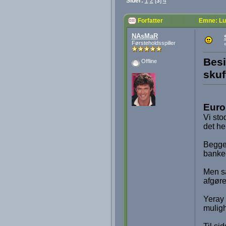
Sider:
1
2
[
3
]
4
Forfatter
Emne: Lu
NAsMaR
Førsteholdsspiller
Besi
Offline
skuf
Euro
Vi sto
det he
Begge 
banked
Men så
afgør
Yeray 
mulig