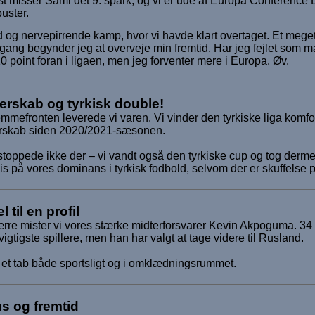
dst misser Sami det 9. spark, og vi er ude af Europa Conferen
uster.
d og nervepirrende kamp, hvor vi havde klart overtaget. Et meget 
 gang begynder jeg at overveje min fremtid. Har jeg fejlet som
10 point foran i ligaen, men jeg forventer mere i Europa. Øv.
erskab og tyrkisk double!
mmefronten leverede vi varen. Vi vinder den tyrkiske liga komfor
rskab siden 2020/2021-sæsonen.
stoppede ikke der – vi vandt også den tyrkiske cup og tog derm
is på vores dominans i tyrkisk fodbold, selvom der er skuffels
l til en profil
re mister vi vores stærke midterforsvarer Kevin Akpoguma. 34 
vigtigste spillere, men han har valgt at tage videre til Rusland.
 et tab både sportsligt og i omklædningsrummet.
us og fremtid