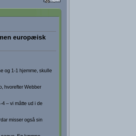
, men europæisk
ane og 1-1 hjemme, skulle
o, hvorefter Webber
-4 – vi måtte ud i de
rdar misser også sin