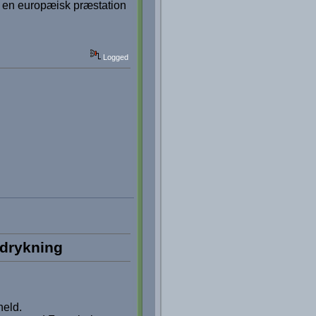
d en europæisk præstation
Logged
edrykning
held.