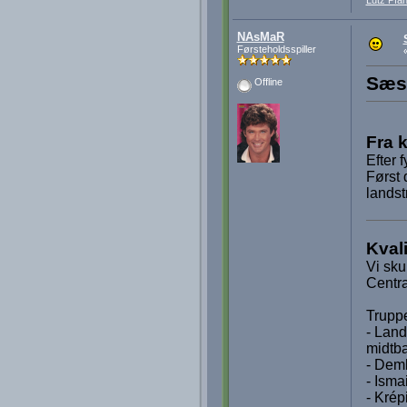
Lutz Pfan
NAsMaR
Førsteholdsspiller
Sæso
Offline
Fra 
Efter 
Først
landst
Kvali
Vi sku
Centr
Truppe
- Land
midtba
- Dem
- Isma
- Krép