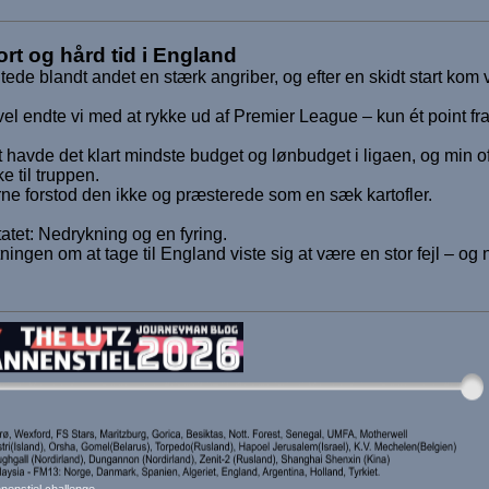
rt og hård tid i England
tede blandt andet en stærk angriber, og efter en skidt start kom vi
.
vel endte vi med at rykke ud af Premier League – kun ét point fr
 havde det klart mindste budget og lønbudget i ligaen, og min o
ke til truppen.
rne forstod den ikke og præsterede som en sæk kartofler.
atet: Nedrykning og en fyring.
ningen om at tage til England viste sig at være en stor fejl – og 