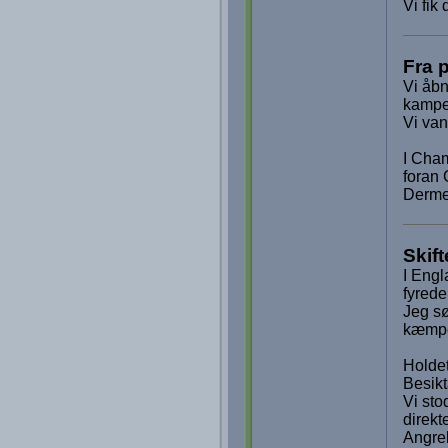
Vi fik
Fra p
Vi åbn
kampe 
Vi van
I Cham
foran 
Dermed
Skift
I Engl
fyred
Jeg sø
kæmpe
Holdet
Besik
Vi sto
direkt
Angreb