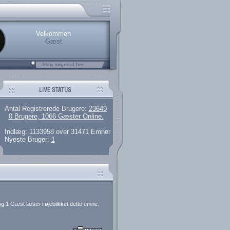
rerede brugere
 artikler og 135 guides
M25.264.324,00)
kke her.
.
Velkommen
Gæst
Antal Registrerede Brugere:
23649
0 Brugere, 1066 Gæster Online.
Indlæg: 1133958 over 31471 Emner
Nyeste Bruger:
1
g 1 Gæst læser i øjeblikket dette emne.