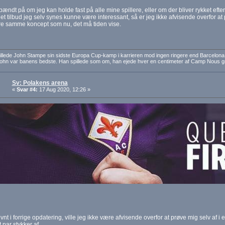
pændt på om jeg kan holde fast på alle mine spillere, eller om der bliver rykket efte
t tilbud jeg selv synes kunne være interessant, så er jeg ikke afvisende overfor at
re samme koncept som nu, det må tiden vise.
pillede John Stampe sin sidste Europa Cup-kamp i karrieren mod ingen ringere end Barcelon
John var banens bedste. Han spillede som om, han ejede hver en centimeter af Camp Nous 
Sv: Polakens arena
«
Svar #4:
17 Aug 2020, 12:26 »
t i forrige opdatering, ville jeg ikke være afvisende overfor at prøve mig selv af i
t par stykker af.