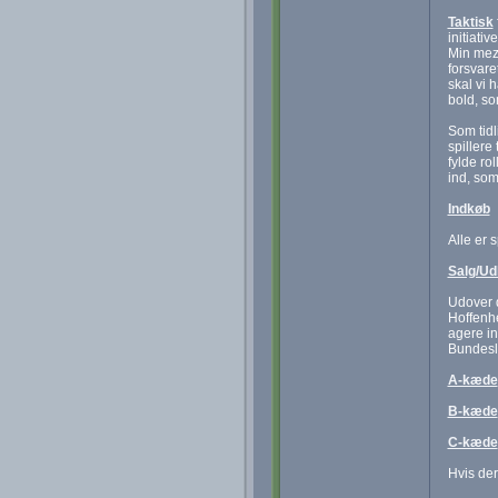
Taktisk
initiati
Min mezz
forsvar
skal vi 
bold, so
Som tidl
spillere
fylde ro
ind, som
Indkøb
Alle er 
Salg/Ud
Udover d
Hoffenhe
agere in
Bundesli
A-kæde
B-kæde
C-kæde
Hvis der 