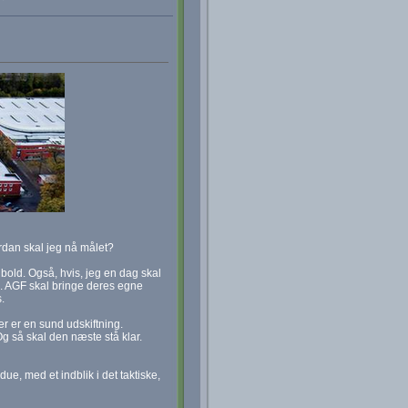
rdan skal jeg nå målet?
dbold. Også, hvis, jeg en dag skal
e. AGF skal bringe deres egne
.
r er en sund udskiftning.
Og så skal den næste stå klar.
 med et indblik i det taktiske,