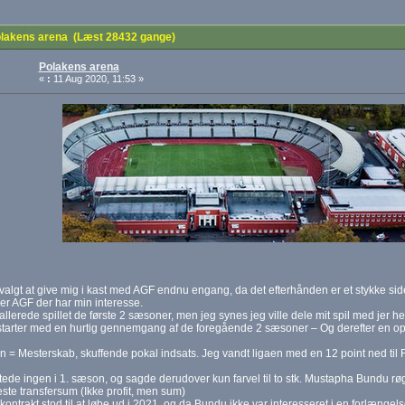
lakens arena (Læst 28432 gange)
Polakens arena
«
:
11 Aug 2020, 11:53 »
valgt at give mig i kast med AGF endnu engang, da det efterhånden er et stykke side
er AGF der har min interesse.
allerede spillet de første 2 sæsoner, men jeg synes jeg ville dele mit spil med jer he
starter med en hurtig gennemgang af de foregående 2 sæsoner – Og derefter en opt
 = Mesterskab, skuffende pokal indsats. Jeg vandt ligaen med en 12 point ned til 
ede ingen i 1. sæson, og sagde derudover kun farvel til to stk. Mustapha Bundu røg
te transfersum (Ikke profit, men sum)
ontrakt stod til at løbe ud i 2021, og da Bundu ikke var interesseret i en forlængel