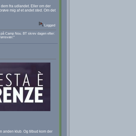
r dem fra udlandet. Eller om der
 prøve mig af et andet sted. Om det
Logged
a på Camp Nou. BT skrev dagen efter:
grønsvær."
 en anden klub. Og tilbud kom der