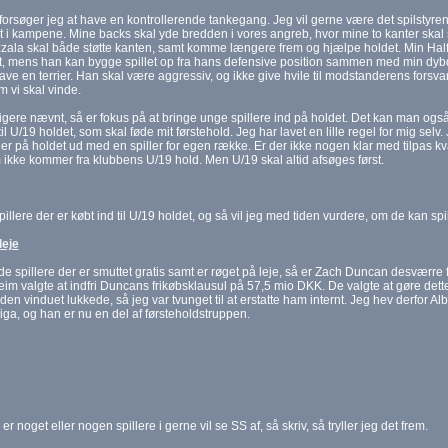
forsøger jeg at have en kontrollerende tankegang. Jeg vil gerne være det spilstyrend
vet i kampene. Mine backs skal yde bredden i vores angreb, hvor mine to kanter skal s
ala skal både støtte kanten, samt komme længere frem og hjælpe holdet. Min Halfb
et, mens han kan bygge spillet op fra hans defensive position sammen med min dy
have en terrier. Han skal være aggressiv, og ikke give hvile til modstanderens forsvar
m vi skal vinde.
igere nævnt, så er fokus på at bringe unge spillere ind på holdet. Det kan man også 
 til U/19 holdet, som skal føde mit førstehold. Jeg har lavet en lille regel for mig se
ller på holdet ud med en spiller for egen række. Er der ikke nogen klar med tilpas kv
 ikke kommer fra klubbens U/19 hold. Men U/19 skal altid afsøges først.
spillere der er købt ind til U/19 holdet, og så vil jeg med tiden vurdere, om de kan spi
leje
e spillere der er smuttet gratis samt er røget på leje, så er Zach Duncan desværre 
im valgte at indfri Duncans frikøbsklausul på 57,5 mio DKK. De valgte at gøre dette
den vinduet lukkede, så jeg var tvunget til at erstatte ham internt. Jeg hev derfor Al
ga, og han er nu en del af førsteholdstruppen.
er noget eller nogen spillere i gerne vil se SS af, så skriv, så tryller jeg det frem.