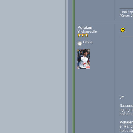
I 1989 s
"Kejser 
Polaken
Ynglingespiller
Offline
3#
Sæsonen 
og jeg e
haft en 
Pokale
er Rand
helt util