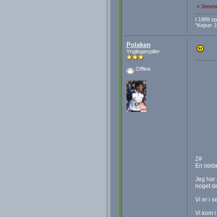
«
Senest
I 1989 s
"Kejser 
Polaken
Ynglingespiller
Offline
2#
En opdat
Jeg har 
noget de
Vi er i 
Vi kom i