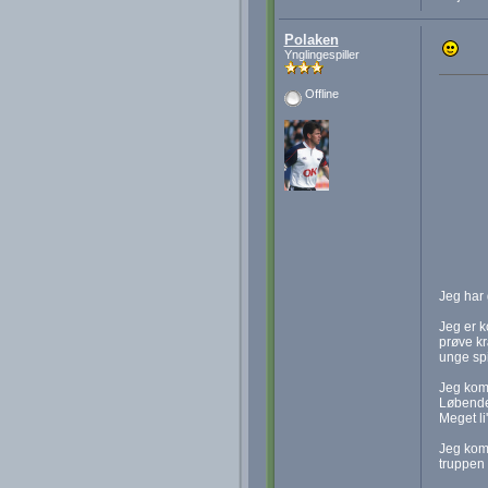
Polaken
Ynglingespiller
Offline
Jeg har 
Jeg er k
prøve kr
unge spi
Jeg komm
Løbende.
Meget li
Jeg komm
truppen 