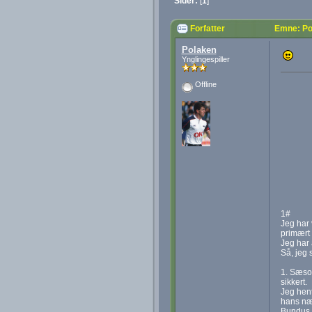
Sider:
[
1
]
Forfatter
Emne: Po
Polaken
Ynglingespiller
Offline
1#
Jeg har 
primært 
Jeg har 
Så, jeg 
1. Sæson
sikkert.
Jeg hent
hans næs
Bundus k