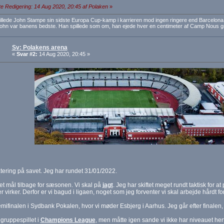
e Redigering: 14 Aug 2020, 20:45 af Polaken
»
pillede John Stampe sin sidste Europa Cup-kamp i karrieren mod ingen ringere end Barcelon
John var banens bedste. Han spillede som om, han ejede hver en centimeter af Camp Nous 
Sv: Polakens arena
«
Svar #2:
14 Aug 2020, 20:45 »
ering på savet. Jeg har rundet 31/01/2022.
et mål tilbage for sæsonen. Vi skal på
jagt
. Jeg har skiftet meget rundt taktisk for a
r virker. Derfor er vi bagud i ligaen, noget som jeg forventer vi skal arbejde hårdt fo
semifinalen i Sydbank Pokalen, hvor vi møder Esbjerg i Aarhus. Jeg går efter finalen,
 gruppespillet i
Champions League
, men måtte igen sande vi ikke har niveauet hertil