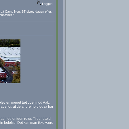
Logged
a på Camp Nou. BT skrev dagen efter:
grønsvær."
 blev en meget tæt duel mod Aab,
glade for, at de andre hold også har
aen og er igen retur. Tilgengæld
in ledelse. Det kan man ikke være