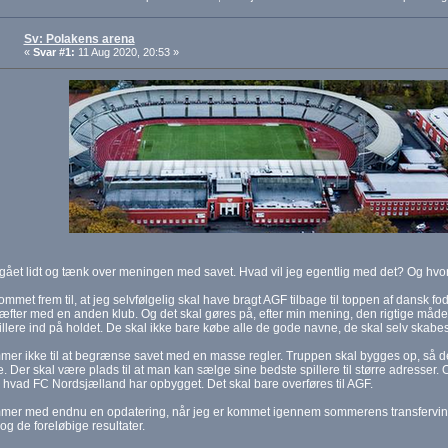
Sv: Polakens arena
«
Svar #1:
11 Aug 2020, 20:53 »
gået lidt og tænk over meningen med savet. Hvad vil jeg egentlig med det? Og hvo
ommet frem til, at jeg selvfølgelig skal have bragt AGF tilbage til toppen af dansk fo
æfter med en anden klub. Og det skal gøres på, efter min mening, den rigtige måd
llere ind på holdet. De skal ikke bare købe alle de gode navne, de skal selv skabes
er ikke til at begrænse savet med en masse regler. Truppen skal bygges op, så de
 Der skal være plads til at man kan sælge sine bedste spillere til større adresser. 
' hvad FC Nordsjælland har opbygget. Det skal bare overføres til AGF.
er med endnu en opdatering, når jeg er kommet igennem sommerens transfervindue,
og de foreløbige resultater.