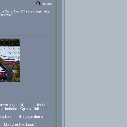
Logged
a på Camp Nou. BT skrev dagen efter:
grønsvær."
t prøve noget nyt, uden at finde
r at indhente. Og have lidt held.
 og kommer til at jagte den plads.
. Men vi er ikke langt fra.