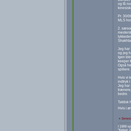
og få no
kinesis
Pr. 30/0
MLS hos 
2. sæson
mestersk
lykkedes
Shakhtar
Jeg har 
og jeg h
Igen ble
keeper K
Også her
spillere
Hvis vi 
indtryk 
Jeg har 
trænere,
bedre.
Taktisk 
Hvis i ø
«
Senest
I 1989 s
"Kejser 