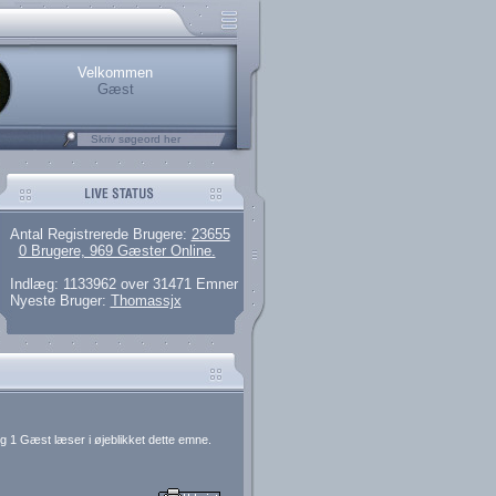
rerede brugere
 artikler og 135 guides
M25.264.324,00)
kke her.
Velkommen
Gæst
Antal Registrerede Brugere:
23655
0 Brugere, 969 Gæster Online.
Indlæg: 1133962 over 31471 Emner
Nyeste Bruger:
Thomassjx
g 1 Gæst læser i øjeblikket dette emne.