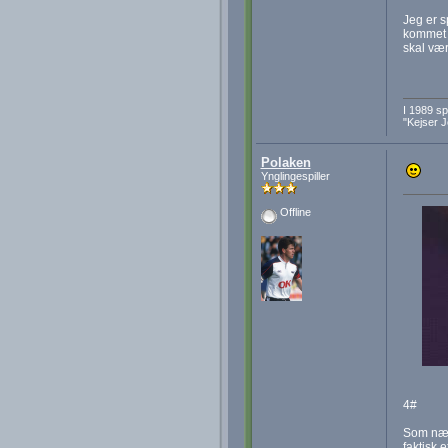
Jeg er s
kommet e
skal væ
I 1989 s
"Kejser 
Polaken
Ynglingespiller
Offline
4#
Som nævn
faktisk e