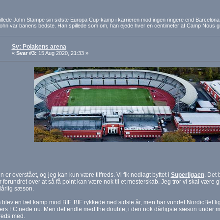
pillede John Stampe sin sidste Europa Cup-kamp i karrieren mod ingen ringere end Barcelon
John var banens bedste. Han spillede som om, han ejede hver en centimeter af Camp Nous 
Sv: Polakens arena
«
Svar #3:
15 Aug 2020, 21:33 »
er overstået, og jeg kan kun være tilfreds. Vi fik nedlagt byttet i
Superligaen
. Det
r forundret over at så få point kan være nok til et mesterskab. Jeg tror vi skal være 
dårlig sæson.
n
blev en tæt kamp mod BIF. BIF rykkede ned sidste år, men har vundet NordicBet lig
ers FC nede nu. Men det endte med the double, i den nok dårligste sæson under m
freds med.