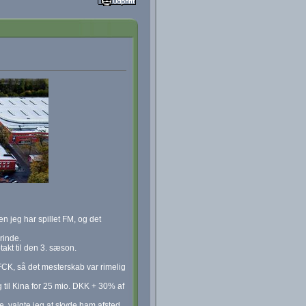
n jeg har spillet FM, og det
rinde.
akt til den 3. sæson.
FCK, så det mesterskab var rimelig
 til Kina for 25 mio. DKK + 30% af
se, valgte jeg at skyde ham afsted