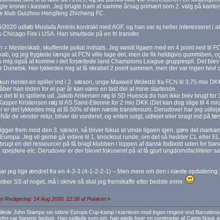
gle kroner i kassen. Jeg brugte ham af samme årsag primært som 2. valg på kanten.
ke klub Guizhou Hengfeng Zhicheng FC.
6/2020 udløb Mustafa Aminis kontrakt med AGF, og han var ej heller interesseret i at 
Chicago Fire i USA. Han smuttede på en fri transfer.
 = Mesterskab, skuffende pokal indsats. Jeg vandt ligaen med en 4 point ned til 
ab, og jeg frygtede længe at FCN ville tage det, men de fik heldigvis gummiben, o
 mig også at komme i det forjættede land Champions League gruppespil. Det blev t
 Donetsk. Her lykkedes mig at få skrabet 2 point sammen, men der var ingen tvivl 
kun hentet en spiller ind i 2. sæson, unge Maxwell Woledzi fra FCN til 3,75 mio DKK
åber han inden for et par år kan være en fast del af mine startende.
v det til to spillere ud. Jakob Ankersen røg til SD Huesca da han ikke blev brugt f
asper Kristensen røg til AS Saint-Etienne for 2 mio DKK (Det kan dog stige til 4 m
 er det lykkedes mig at få 50% af den næste transfersum. Derudover har jeg udlej
. Når de vender retur, bliver de vurderet, og enten solgt, udlejet eller bragt ind på fø
kigger frem mod den 3. sæson, så bliver fokus at vinde ligaen igen, gøre det markan
i Europa. Jeg vil gerne gå videre til 1. knockout runde, om det så hedder CL eller E
brugt en del ressourcer på få bragt klubben i toppen af dansk fodbold uden for ba
 spejdere etc. Derudover er der blevet fokuseret på at få gjort ungdomsfacilitete
har jeg lige ændret fra en 4-3-3 (4-1-2-2-1) – Men mere om den i næste opdatering.
nsker SS af noget, må i skrive så skal jeg fremskaffe efter bedste evne
e Redigering: 14 Aug 2020, 22:38 af Polaken
»
pillede John Stampe sin sidste Europa Cup-kamp i karrieren mod ingen ringere end Barcelon
John var banens bedste. Han spillede som om, han ejede hver en centimeter af Camp Nous 