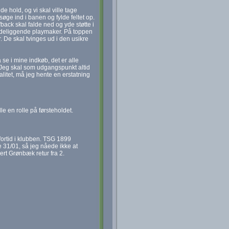
e hold, og vi skal ville tage
øge ind i banen og fylde feltet op.
ack skal falde ned og yde støtte i
bdeliggende playmaker. På toppen
. De skal tvinges ud i den usikre
se i mine indkøb, det er alle
lv. Jeg skal som udgangspunkt altid
alitet, må jeg hente en erstatning
lle en rolle på førsteholdet.
fortid i klubben. TSG 1899
 31/01, så jeg nåede ikke at
bert Grønbæk retur fra 2.