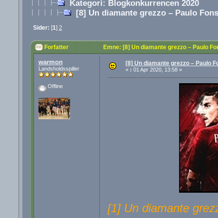
Kategori: Blogkonkurrencen 2020
[8] Un diamante grezzo – Paulo Fons
Sider:
[
1
]
2
Forfatter
Emne: [8] Un diamante grezzo – Paulo Fo
warmon
[8] Un diamante grezzo – Paulo Fo
Landsholdsspiller
«
:
01 Apr 2020, 13:58 »
Offline
[1] Un diamante grez