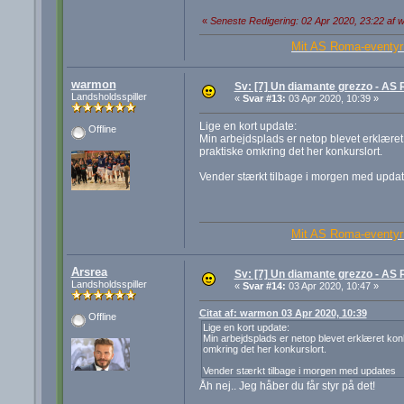
«
Seneste Redigering: 02 Apr 2020, 23:22 af
Mit AS Roma-eventyr 
warmon
Sv: [7] Un diamante grezzo - A
Landsholdsspiller
«
Svar #13:
03 Apr 2020, 10:39 »
Lige en kort update:
Offline
Min arbejdsplads er netop blevet erklæret 
praktiske omkring det her konkurslort.
Vender stærkt tilbage i morgen med upda
Mit AS Roma-eventyr 
Arsrea
Sv: [7] Un diamante grezzo - A
Landsholdsspiller
«
Svar #14:
03 Apr 2020, 10:47 »
Citat af: warmon 03 Apr 2020, 10:39
Offline
Lige en kort update:
Min arbejdsplads er netop blevet erklæret konk
omkring det her konkurslort.
Vender stærkt tilbage i morgen med updates
Åh nej.. Jeg håber du får styr på det!