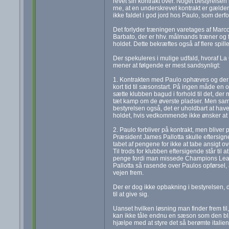
revet sin kontrakt over. Noget bestyrelsen
rne, at en underskrevet kontrakt er gælden
ikke faldet i god jord hos Paulo, som derfo
Det forlyder træningen varetages af Marc
Barbato, der er hhv. målmands træner og fy
holdet. Dette bekræftes også af flere spille
Der spekuleres i mulige udfald, hvoraf La
mener at følgende er mest sandsynligt:
1. Kontrakten med Paulo ophæves og der 
kort tid til sæsonstart. På ingen måde en o
sætte klubben bagud i forhold til det, der 
tæt kamp om de øverste pladser. Men sam
bestyrelsen også, det er uholdbart at have 
holdet, hvis vedkommende ikke ønsker at 
2. Paulo forbliver på kontrakt, men bliver 
Præsident James Pallotta skulle eftersigne
tabet af pengene for ikke at tabe ansigt 
Til trods for klubben eftersigende står til 
penge fordi man missede Champions Leag
Pallotta så rasende over Paulos opførsel,
vejen frem.
Der er dog ikke opbakning i bestyrelsen, d
til at give sig.
Uanset hvilken løsning man finder frem til
kan ikke tåle endnu en sæson som den blød
hjælpe med at styre det så berømte italiens