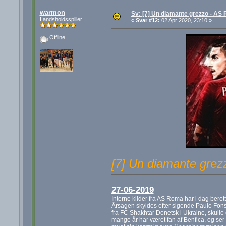
warmon
Sv: [7] Un diamante grezzo - A
Landsholdsspiller
«
Svar #12:
02 Apr 2020, 23:10 »
Offline
[7] Un diamante gre
27-06-2019
Interne kilder fra AS Roma har i dag berette
Årsagen skyldes efter sigende Paulo Fonse
fra FC Shakhtar Donetsk i Ukraine, skulle 
mange år har været fan af Benfica, og ser