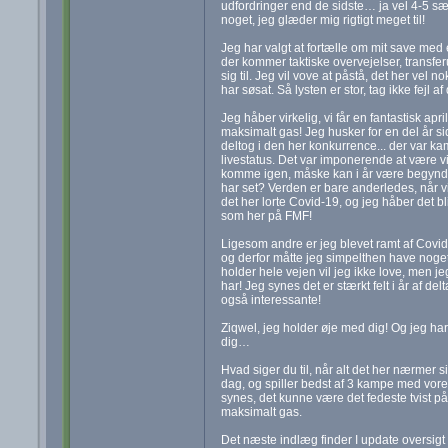
udfordringer end de sidste… ja vel 4-5 s
noget, jeg glæder mig rigtigt meget til!
Jeg har valgt at fortælle om mit save med 
der kommer taktiske overvejelser, transfer
sig til. Jeg vil vove at påstå, det her vel n
har søsat. Så lysten er stor, tag ikke fejl af 
Jeg håber virkelig, vi får en fantastisk apr
maksimalt gas! Jeg husker for en del år s
deltog i den her konkurrence... der var kam
livestatus. Det var imponerende at være vi
komme igen, måske kan i år være begyndel
har set? Verden er bare anderledes, når 
det her lorte Covid-19, og jeg håber det bl
som her på FMF!
Ligesom andre er jeg blevet ramt af Covid
og derfor måtte jeg simpelthen have noge
holder hele vejen vil jeg ikke love, men je
har! Jeg synes det er stærkt felt i år af de
også interessante!
Ziqwel, jeg holder øje med dig! Og jeg har 
dig…
Hvad siger du til, når alt det her nærmer 
dag, og spiller bedst af 3 kampe med vo
synes, det kunne være det fedeste tvist p
maksimalt gas.
Det næste indlæg finder I update oversigt o