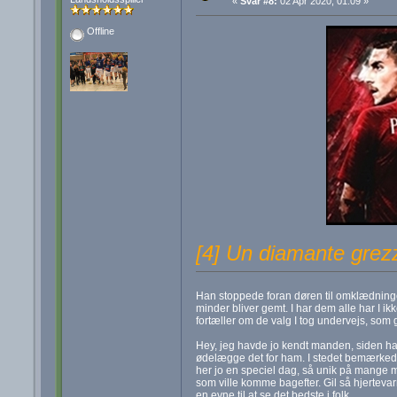
«
Svar #8:
02 Apr 2020, 01:09 »
Offline
[4] Un diamante grez
Han stoppede foran døren til omklædninge
minder bliver gemt. I har dem alle har I ikk
fortæller om de valg I tog undervejs, som 
Hey, jeg havde jo kendt manden, siden han b
ødelægge det for ham. I stedet bemærke
her jo en speciel dag, så unik på mange må
som ville komme bagefter. Gil så hjertev
en evne til at se det bedste i folk.