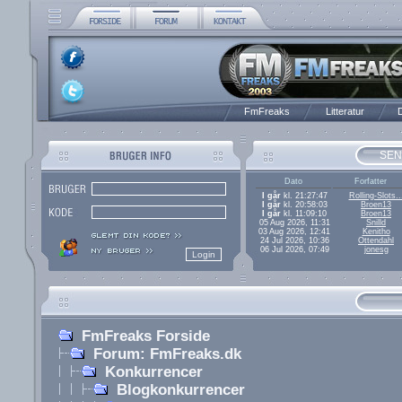
FmFreaks
Litteratur
D
SEN
Dato
Forfatter
I går
kl. 21:27:47
Rolling-Slots..
I går
kl. 20:58:03
Broen13
I går
kl. 11:09:10
Broen13
05 Aug 2026, 11:31
Snilld
03 Aug 2026, 12:41
Kenitho
24 Jul 2026, 10:36
Ottendahl
06 Jul 2026, 07:49
jonesg
FmFreaks Forside
Forum: FmFreaks.dk
Konkurrencer
Blogkonkurrencer