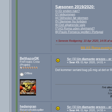
Sæsonen 2019/2020:
[1] Er enden nær?
[2] Velkommen
[4] Stilheden før stormen
[5] Stemmer fra fortiden
[6] Det afgørende valg
[7] AS Roma uden styrmand?
[8] Paulo Fonseca spottet i Portugal
«
Seneste Redigering: 10 Apr 2020, 14:05 af
Mit AS Roma-eventyr 
BelthazorDK
Sv: [1] Un diamante grezzo – e
FmFreaks Crew
«
Svar #3:
01 Apr 2020, 14:01 »
(Projekt)
Det kommer seriøst bag på mig at det er Ro
Offline
I've alw
I'
I c
B
hedengran
Sv: [1] Un diamante grezzo – e
Reserveholdsspiller
«
Svar #4:
01 Apr 2020, 14:55 »