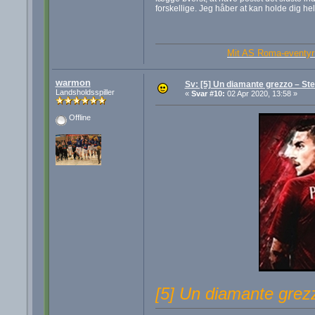
forskellige. Jeg håber at kan holde dig he
Mit AS Roma-eventyr 
warmon
Sv: [5] Un diamante grezzo – St
Landsholdsspiller
«
Svar #10:
02 Apr 2020, 13:58 »
Offline
[5] Un diamante grez