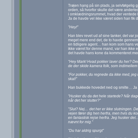
Trøjen hang på sin plads, ja selvfølgelig 
orden, så hvorfor skulle det være anderled
i omklædningsrummet, hvad der ventede h
Ja de havde vel ikke været siden han fik
”Hey!”
Han blev revet ud af sine tanker, det var
meget mere end det, de to havde gennemgå
en tidligere agent… han kom som hans ve
ikke været for denne mand, var han ikke 
det havde hans kone da kommenteret mer
”Hey Mark! Hvad pokker laver du her? Der 
de der skide kamera folk, som indimellem
”For pokker, du regnede da ikke med, jeg i
skal!”
Han bukkede hovedet ned og smilte… Ja ke
”Husker du da det hele startede? Når dage
når det her slutter?”
”Slut? Nej… det her er ikke slutningen. D
vejen fører dig hen herfra, men hvis du ko
en fantastisk rejse herfra. Jeg husker det… 
nævnt for mig.”
”Du har aldrig spurgt”