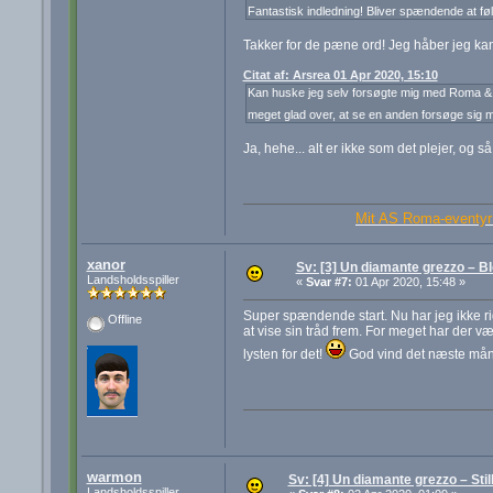
Fantastisk indledning! Bliver spændende at f
Takker for de pæne ord! Jeg håber jeg kan
Citat af: Arsrea 01 Apr 2020, 15:10
Kan huske jeg selv forsøgte mig med Roma & Ca
meget glad over, at se en anden forsøge sig 
Ja, hehe... alt er ikke som det plejer, og så
Mit AS Roma-eventyr 
xanor
Sv: [3] Un diamante grezzo – B
Landsholdsspiller
«
Svar #7:
01 Apr 2020, 15:48 »
Super spændende start. Nu har jeg ikke rig
Offline
at vise sin tråd frem. For meget har der v
lysten for det!
God vind det næste måne
warmon
Sv: [4] Un diamante grezzo – Sti
Landsholdsspiller