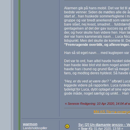
Alarmen gik på hans mobil. Det var tid ti
bedste venner. Siden de mødtes alle de 
start af... han huskede sommerfuglene i 
gruppe og var bredt anerkendt som væren
bare slået, nej kvast, smadret… fuldstændi
gentagelsen af det der gav succes og at f
der, og hvor skulle han videre hen. Han l
der var hans kammerats navn… Luca Nicas
tidspunkt. Men det skulle de komme til.
”Fremragende overblik, og afleveringer.
Han så sit eget navn… med kuglepen var d
Det var to ord, han altid havde husket si
han havde ikke blot vist dem noget andet
havde han i bund og grund fået så meget 
fans, og modtog deres hyldest. Så havde de
”Hey, er du ved at være der? ”
afbrød Luca
kiggede videre på rapporten. Luca rysted
tydeligt for Luca, dybt optaget af sine eg
gode måde, noget særligt og unikt… Han v
«
Seneste Redigering: 10 Apr 2020, 14:04 af
Mit AS Roma-eventyr 
warmon
Sv: [2] Un diamante grezzo – 
Landsholdsspiller
«
Svar #1:
01 Apr 2020, 13:58 »