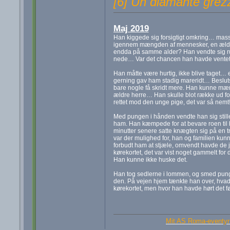
[6] Un diamante grez
Maj 2019
Han kiggede sig forsigtigt omkring… masse
igennem mængden af mennesker, en ældre 
endda på samme alder? Han vendte sig ru
nede… Var det chancen han havde vente
Han måtte være hurtig, ikke blive taget… 
gerning gav ham stadig mareridt… Beslut
bare nogle få skridt mere. Han kunne mærk
ældre herre… Han skulle blot række ud 
rettet mod den unge pige, det var så nemt
Med pungen i hånden vendte han sig stille
ham. Han kæmpede for at bevare roen til h
minutter senere satte knægten sig på en 
var der mulighed for, han og familien ku
forbudt ham at stjæle, omvendt havde de 
kørekortet, det var vist noget gammelt fo
Han kunne ikke huske det.
Han tog sedlerne i lommen, og smed punge
den. På vejen hjem tænkte han over, hvad 
kørekortet, men hvor han havde hørt det f
Mit AS Roma-eventyr 