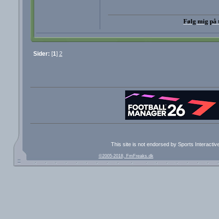
Følg mig på 
Sider:
[
1
]
2
This site is not endorsed by Sports Interacti
©2005-2018, FmFreaks.dk