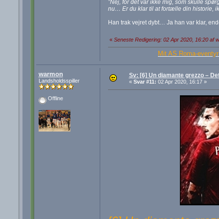
”Nej, for det var ikke mig, som skulle spø
nu… Er du klar til at fortælle din historie, 
Han trak vejret dybt… Ja han var klar, endel
«
Seneste Redigering: 02 Apr 2020, 16:20 af
Mit AS Roma-eventyr 
warmon
Sv: [6] Un diamante grezzo – De
Landsholdsspiller
«
Svar #11:
02 Apr 2020, 16:17 »
Offline