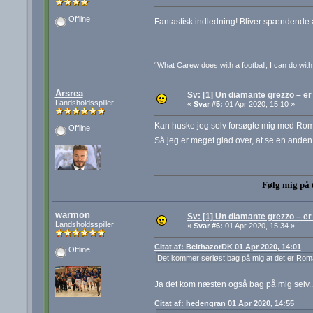
Offline
Fantastisk indledning! Bliver spændende 
“What Carew does with a football, I can do wit
Arsrea
Sv: [1] Un diamante grezzo – e
Landsholdsspiller
«
Svar #5:
01 Apr 2020, 15:10 »
Kan huske jeg selv forsøgte mig med Roma 
Offline
Så jeg er meget glad over, at se en ande
Følg mig på 
warmon
Sv: [1] Un diamante grezzo – e
Landsholdsspiller
«
Svar #6:
01 Apr 2020, 15:34 »
Citat af: BelthazorDK 01 Apr 2020, 14:01
Offline
Det kommer seriøst bag på mig at det er Roma d
Ja det kom næsten også bag på mig selv... 
Citat af: hedengran 01 Apr 2020, 14:55