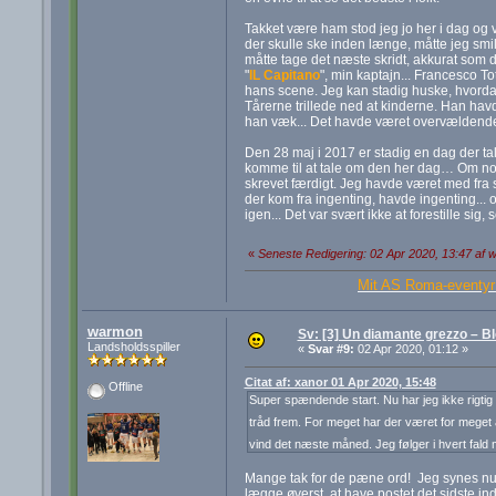
Takket være ham stod jeg jo her i dag og v
der skulle ske inden længe, måtte jeg smil
måtte tage det næste skridt, akkurat som d
"
IL Capitano
", min kaptajn... Francesco 
hans scene. Jeg kan stadig huske, hvorda
Tårerne trillede ned at kinderne. Han havd
han væk... Det havde været overvældend
Den 28 maj i 2017 er stadig en dag der t
komme til at tale om den her dag… Om nogl
skrevet færdigt. Jeg havde været med fra st
der kom fra ingenting, havde ingenting... o
igen... Det var svært ikke at forestille s
«
Seneste Redigering: 02 Apr 2020, 13:47 af
Mit AS Roma-eventyr 
warmon
Sv: [3] Un diamante grezzo – B
Landsholdsspiller
«
Svar #9:
02 Apr 2020, 01:12 »
Citat af: xanor 01 Apr 2020, 15:48
Offline
Super spændende start. Nu har jeg ikke rigtig 
tråd frem. For meget har der været for meget a
vind det næste måned. Jeg følger i hvert fald
Mange tak for de pæne ord! Jeg synes nu pe
lægge øverst, at have postet det sidste in