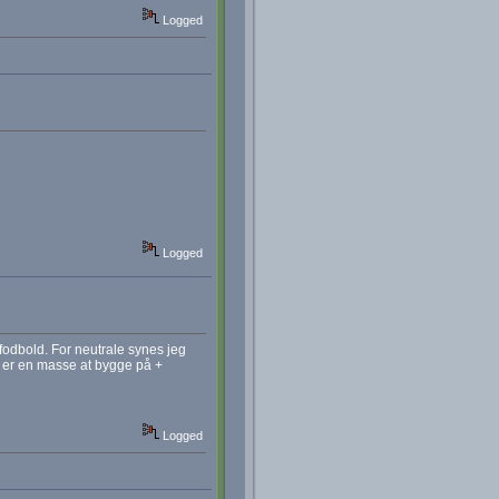
Logged
Logged
fodbold. For neutrale synes jeg
 er en masse at bygge på +
Logged