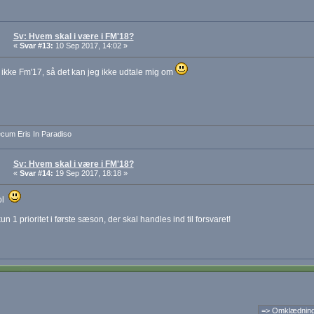
Sv: Hvem skal i være i FM'18?
«
Svar #13:
10 Sep 2017, 14:02 »
 ikke Fm'17, så det kan jeg ikke udtale mig om
cum Eris In Paradiso
Sv: Hvem skal i være i FM'18?
«
Svar #14:
19 Sep 2017, 18:18 »
ol
n 1 prioritet i første sæson, der skal handles ind til forsvaret!