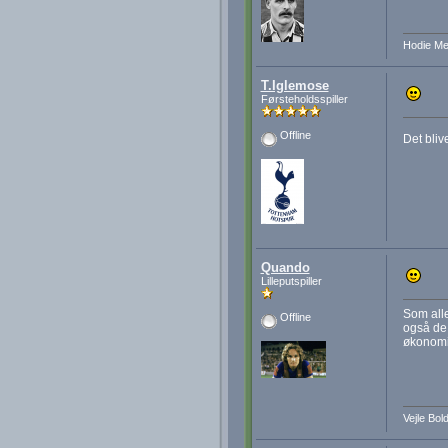
Hodie Me
T.Iglemose
Førsteholdsspiller
Offline
Det bliv
Quando
Lilleputspiller
Som alle
Offline
også de
økonomis
Vejle Bol