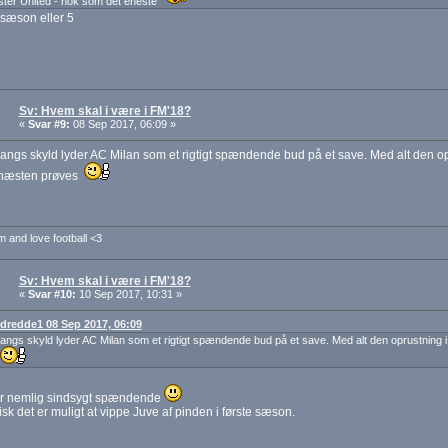
ter United - nok som det eneste
sæson eller 5
Sv: Hvem skal i være i FM'18?
«
Svar #9:
08 Sep 2017, 06:09 »
angs skyld lyder AC Milan som et rigtigt spændende bud på et save. Med alt den opr
 næsten prøves
 and love football <3
Sv: Hvem skal i være i FM'18?
«
Svar #10:
10 Sep 2017, 10:31 »
: dredde1 08 Sep 2017, 06:09
angs skyld lyder AC Milan som et rigtigt spændende bud på et save. Med alt den oprustning i
er nemlig sindsygt spændende
tisk det er muligt at vippe Juve af pinden i første sæson.