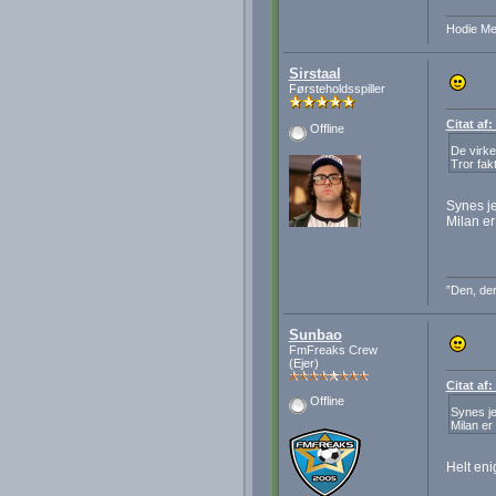
Hodie Me
Sirstaal
Førsteholdsspiller
Citat af
Offline
De virk
Tror fak
Synes je
Milan er
”Den, der
Sunbao
FmFreaks Crew
(Ejer)
Citat af:
Offline
Synes je
Milan er
Helt en