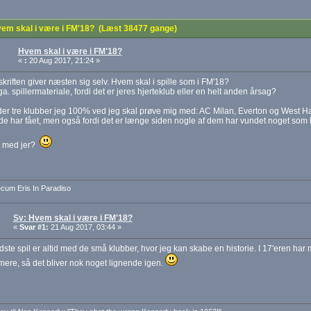
em skal i være i FM'18? (Læst 38477 gange)
Hvem skal i være i FM'18?
«
:
20 Aug 2017, 21:24 »
skriften giver næsten sig selv. Hvem skal i spille som i FM'18?
a. spillermateriale, fordi det er jeres hjerteklub eller en helt anden årsag?
der tre klubber jeg 100% ved jeg skal prøve mig med: AC Milan, Everton og West Ha
 de har fået, men også fordi det er længe siden nogle af dem har vundet noget som h
 med jer?
cum Eris In Paradiso
Sv: Hvem skal i være i FM'18?
«
Svar #1:
21 Aug 2017, 03:44 »
ste spil er altid med de små klubber, hvor jeg kan skabe en historie. I 17'eren ha
ere, så det bliver nok noget lignende igen.