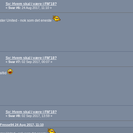
Sv: Hvem skal i være i FM'18?
«
Svar #6:
24 Aug 2017, 11:10 »
ter United - nok som det eneste
Sv: Hvem skal i være i FM'18?
«
Svar #7:
02 Sep 2017, 00:07 »
altid
Sv: Hvem skal i være i FM'18?
«
Svar #8:
02 Sep 2017, 13:59 »
: Fresse94 24 Aug 2017, 11:10