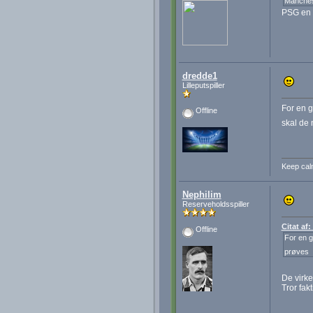
Manches
PSG en 
dredde1
Lilleputspiller
For en g
Offline
skal de
Keep calm
Nephilim
Reserveholdsspiller
Citat af
Offline
For en g
prøves
De virk
Tror fak