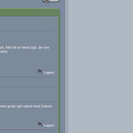
m. Alle tre er mest pga. de nye
elst.
Logged
r mine gode spil været med Dalum
Logged