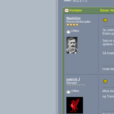
Sider:
[
1
]
2
3
...
5
Forfatter
Emne: Hv
Nephilim
Reserveholdsspiller
Ja, over
Offline
Enten pg
Selv er 
spillere
Så hvad
Hodie Me
patrick J
Manager
Mine bed
Offline
og Tranm