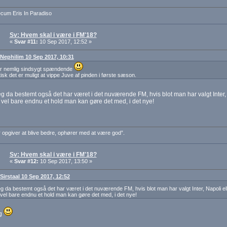
cum Eris In Paradiso
Sv: Hvem skal i være i FM'18?
«
Svar #11:
10 Sep 2017, 12:52 »
: Nephilim 10 Sep 2017, 10:31
er nemlig sindsygt spændende
tisk det er muligt at vippe Juve af pinden i første sæson.
g da bestemt også det har været i det nuværende FM, hvis blot man har valgt Inter
 vel bare endnu et hold man kan gøre det med, i det nye!
 opgiver at blive bedre, ophører med at være god”.
Sv: Hvem skal i være i FM'18?
«
Svar #12:
10 Sep 2017, 13:50 »
 Sirstaal 10 Sep 2017, 12:52
g da bestemt også det har været i det nuværende FM, hvis blot man har valgt Inter, Napoli e
 vel bare endnu et hold man kan gøre det med, i det nye!
ig