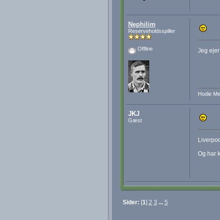
Nephilim
Reserveholdsspiller
Offline
Jeg ejer
Hodie Me
JKJ
Gæst
Liverpo
Og har ku
Sider:
[
1
]
2
3
...
5