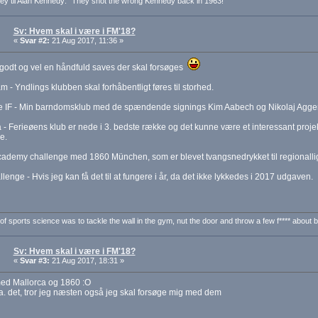
ey til Alan Kennedy: "They shot the wrong Kennedy back in 1963!"
Sv: Hvem skal i være i FM'18?
«
Svar #2:
21 Aug 2017, 11:36 »
godt og vel en håndfuld saves der skal forsøges
 - Yndlings klubben skal forhåbentligt føres til storhed.
e IF - Min barndomsklub med de spændende signings Kim Aabech og Nikolaj Agger 
 - Ferieøens klub er nede i 3. bedste række og det kunne være et interessant proj
e.
cademy challenge med 1860 München, som er blevet tvangsnedrykket til regionalli
lenge - Hvis jeg kan få det til at fungere i år, da det ikke lykkedes i 2017 udgaven.
of sports science was to tackle the wall in the gym, nut the door and throw a few f**** about be
Sv: Hvem skal i være i FM'18?
«
Svar #3:
21 Aug 2017, 18:31 »
d Mallorca og 1860 :O
. det, tror jeg næsten også jeg skal forsøge mig med dem