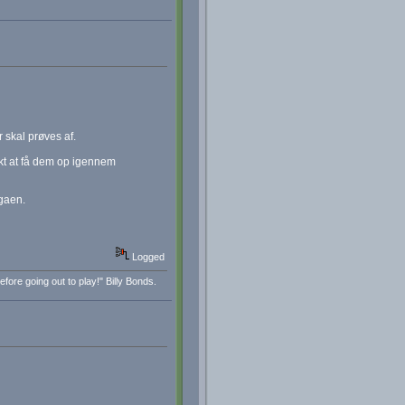
skal prøves af.
ekt at få dem op igennem
gaen.
Logged
fore going out to play!" Billy Bonds.