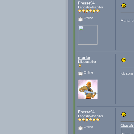
Fresse94
Landsholdsspiller
Offline
Manches
morfar
Lilleputspiller
Offline
fck som 
Fresse94
Landsholdsspiller
Citat af
Offline