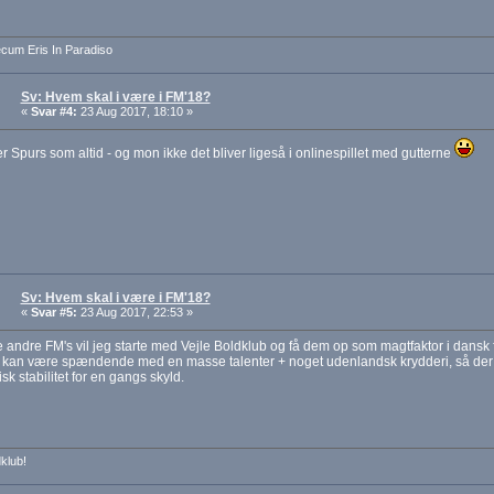
cum Eris In Paradiso
Sv: Hvem skal i være i FM'18?
«
Svar #4:
23 Aug 2017, 18:10 »
er Spurs som altid - og mon ikke det bliver ligeså i onlinespillet med gutterne
Sv: Hvem skal i være i FM'18?
«
Svar #5:
23 Aug 2017, 22:53 »
 andre FM's vil jeg starte med Vejle Boldklub og få dem op som magtfaktor i dansk 
 kan være spændende med en masse talenter + noget udenlandsk krydderi, så der
k stabilitet for en gangs skyld.
dklub!