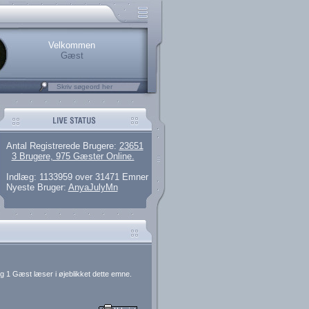
rerede brugere
 artikler og 135 guides
M25.264.324,00)
kke her.
Velkommen
Gæst
Antal Registrerede Brugere:
23651
3 Brugere, 975 Gæster Online.
Indlæg: 1133959 over 31471 Emner
Nyeste Bruger:
AnyaJulyMn
g 1 Gæst læser i øjeblikket dette emne.