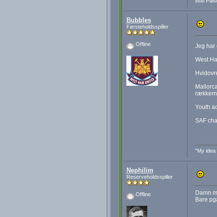
Bob Paisl
Bubbles
Førsteholdsspiller
Offline
Jeg har 
West Ham
Hvidovr
Mallorca
rækkern
Youth a
SAF chal
"My idea 
Nephilim
Reserveholdsspiller
Damn me
Offline
Bare pga