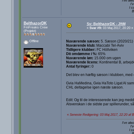
I've alw
I'
I c
B
BelthazorDK
Sv: BelthazorDK - JftM
FmFreaks Crew
«
Svar #9:
03 Maj 2017, 20:20 »
(Projekt)
Nuværende sæson:
5. Sæson (2020/21)
Offline
Nuværende klub:
Maccabi Tel-Aviv
Tidligere klubber:
FC Höllviken
Dit omdømme i %:
65%
Nuværende løn:
15.000 om ugen
Nuværende licens:
Kontinental B, arbejd
Antal fyringer:
0
Det blev en hæftig sæson i klubben, med 4
Gvia HaMedina, Gvia HaToto Ligat Al sam
CHL deltagelse igen næste sæson.
Edit: Og til de interesserede kan jeg medd
Alsvenskan i de sidste par spillerunder, så 
«
Seneste Redigering: 03 Maj 2017, 22:20 af 
I've alw
I'
I c
B