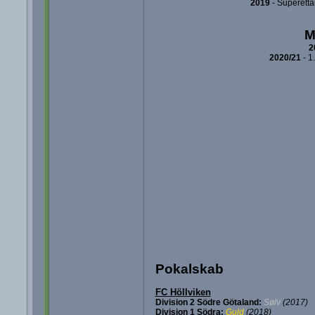
2019
- Superetta
M
2
2020/21
- 1
Pokalskab
FC Höllviken
Division 2 Södre Götaland:
Sølv
(2017)
Division 1 Södra:
Guld
(2018)