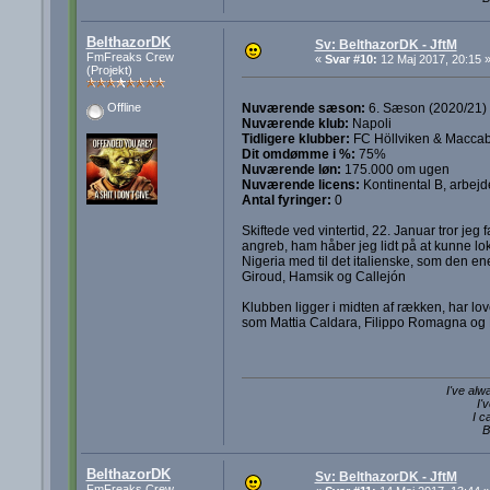
BelthazorDK
Sv: BelthazorDK - JftM
FmFreaks Crew
«
Svar #10:
12 Maj 2017, 20:15 
(Projekt)
Nuværende sæson:
6. Sæson (2020/21)
Offline
Nuværende klub:
Napoli
Tidligere klubber:
FC Höllviken & Maccabi
Dit omdømme i %:
75%
Nuværende løn:
175.000 om ugen
Nuværende licens:
Kontinental B, arbejd
Antal fyringer:
0
Skiftede ved vintertid, 22. Januar tror jeg 
angreb, ham håber jeg lidt på at kunne lo
Nigeria med til det italienske, som den e
Giroud, Hamsik og Callejón
Klubben ligger i midten af rækken, har lov
som Mattia Caldara, Filippo Romagna og R
I've alw
I'
I c
B
BelthazorDK
Sv: BelthazorDK - JftM
FmFreaks Crew