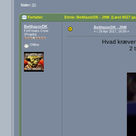
Sider:
[
1
]
Forfatter
Emne: BelthazorDK - JftM (Læst 8027 ga
BelthazorDK
BelthazorDK - JftM
FmFreaks Crew
«
:
29 Apr 2017, 16:09 »
(Projekt)
Hvad kræver 
Offline
2 