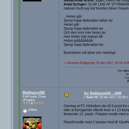
Nuværende licens:
Ingen, hvem har brug f
Antal fyringer:
SLAP LIGE AF STYRMAND, 
naboen fordi jeg lod hunden blive i haven m
...
Helan går
Sjung hopp faderallan lallan lej
Helan går
Sjung hopp faderallan lej
Och den som inte helan tar
Han heller inte halvan får
Helan gåååååååår
Sjung hopp faderallan lej
...
Brændevin må blive min redning!
«
Seneste Redigering: 30 Apr 2017, 01:54 af 
I've alw
I'
I c
B
BelthazorDK
Sv: BelthazorDK - JftM
FmFreaks Crew
«
Svar #3:
30 Apr 2017, 01:50 »
(Projekt)
Overtog et FC Höllviken der lå 9 point fra
efter et forrygende efterår hvor vi i 13 ka
Offline
frelsende 10. plads. Pokalen endte med en 
Playoff endte med 2 kampe mod IK Gauthiod