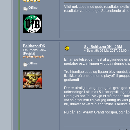
Vildt nok at du med gode resultater skull
Offline
resultater var elendige. Spændende at se, 
BelthazorDK
Sv: BelthazorDK - JftM
FmFreaks Crew
«
Svar #8:
02 Maj 2017, 23:00 »
(Projekt)
En ansættelse, der mest af alt lignede en is
medaljer osv. vi kigger vildt på i denne ch
Offline
Tre hjemlige cups og ligaen blev vundet, o
ik sikker på om de mente playoff til grupp
godkendt.
Der er utroligt mange penge at gøre godt m
udlændinge i alt, max 5 i startopstillingen)
Heldigvis har Tel-Aviv jo et målmands tale
var solgt før min tid, var jeg aldrig usik
nu, udover at være blandt mine 3 bedste sp
Nu går jeg i Avram Grants fodspor, og hå