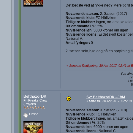
Det bedste ved at rykke ned? Mere tid
Nuværende sæson:
2. Sæson (2017)
Nuværende klub:
FC Höllviken
Tidligere klubber:
Ingen, mr. amatør kalde
Dit omdømme i %:
5%
Nuværende løn:
5000 kroner om ugen
Nuværende licens:
Ej det skidt koster pe
National A.
Antal fyringer:
0
2. sæson selv, bød dog på en oprykning ti
«
Seneste Redigering: 30 Apr 2017, 02:41 af 
I've alw
I'
I c
B
BelthazorDK
Sv: BelthazorDK - JftM
FmFreaks Crew
«
Svar #4:
30 Apr 2017, 02:29 »
(Projekt)
Nuværende sæson:
3. Sæson (2018)
Nuværende klub:
FC Höllviken
Offline
Tidligere klubber:
Ingen, mr. amatør kalde
Dit omdømme i %:
25%
Nuværende løn:
6000 kroner om ugen
Nuværende licens:
National C