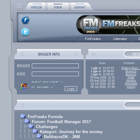
FmFreaks
Litteratur
D
SEN
Dato
Forfatter
I går
kl. 21:27:47
Rolling-Slots..
I går
kl. 20:58:03
Broen13
I går
kl. 11:09:10
Broen13
05 Aug 2026, 11:31
Snilld
03 Aug 2026, 12:41
Kenitho
24 Jul 2026, 10:36
Ottendahl
06 Jul 2026, 07:49
jonesg
FmFreaks Forside
Forum: Football Manager 2017
Challenges
Kategori: Journey for the money
BelthazorDK - JftM