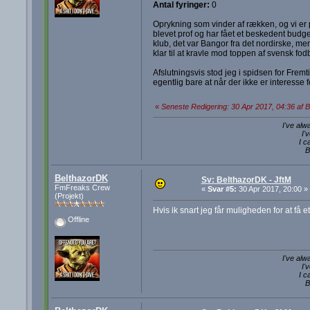
Antal fyringer:
0
Oprykning som vinder af rækken, og vi er 
blevet prof og har fået et beskedent budg
klub, det var Bangor fra det nordirske, m
klar til at kravle mod toppen af svensk fodb
Afslutningsvis stod jeg i spidsen for Frem
egentlig bare at når der ikke er interesse
«
Seneste Redigering: 30 Apr 2017, 04:36 af 
I've alw
I'
I c
B
BelthazorDK
Sv: BelthazorDK - JftM
FmFreaks Crew
«
Svar #5:
30 Apr 2017, 20:00 »
(Projekt)
Hvis ik snart jeg får muligheden for at få et
Offline
I've alw
I'
I c
B