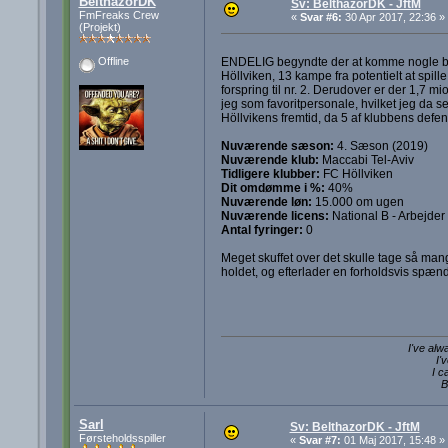
BelthazorDK
Sv: BelthazorDK - JftM
FmFreaks Crew
«
Svar #6:
30 Apr 2017, 22:36 »
(Projekt)
ENDELIG begyndte der at komme nogle bud i
Offline
Höllviken, 13 kampe fra potentielt at spill
forspring til nr. 2. Derudover er der 1,7 m
jeg som favoritpersonale, hvilket jeg da ser
Höllvikens fremtid, da 5 af klubbens defens
Nuværende sæson:
4. Sæson (2019)
Nuværende klub:
Maccabi Tel-Aviv
Tidligere klubber:
FC Höllviken
Dit omdømme i %:
40%
Nuværende løn:
15.000 om ugen
Nuværende licens:
National B - Arbejder
Antal fyringer:
0
Meget skuffet over det skulle tage så ma
holdet, og efterlader en forholdsvis spæn
I've alw
I'
I c
B
Sarl
Sv: BelthazorDK - JftM
Førsteholdsspiller
«
Svar #7:
01 Maj 2017, 15:48 »