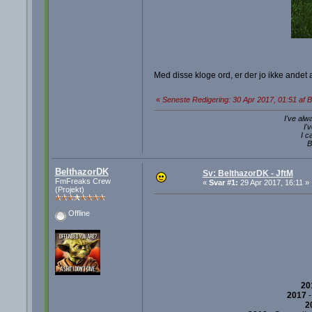
Med disse kloge ord, er der jo ikke andet a
«
Seneste Redigering: 30 Apr 2017, 01:51 af 
I've alw
I'
I c
B
BelthazorDK
Sv: BelthazorDK - JftM
FmFreaks Crew
«
Svar #1:
29 Apr 2017, 16:11 »
(Projekt)
Offline
20
2017
2