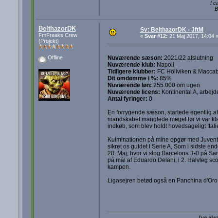
I c
B
BelthazorDK
Sv: BelthazorDK - JftM
FmFreaks Crew
«
Svar #12:
21 Maj 2017, 14:04 
(Projekt)
Nuværende sæson:
2021/22 afslutning
Offline
Nuværende klub:
Napoli
Tidligere klubber:
FC Höllviken & Maccabi
Dit omdømme i %:
85%
Nuværende løn:
255.000 om ugen
Nuværende licens:
Kontinental A, arbejd
Antal fyringer:
0
En forrygende sæson, startede egentlig af 
mandskabet manglede meget før vi var klar 
indkøb, som blev holdt hovedsageligt Itali
Kulminationen på mine opgør med Juventu
sikret os guldet i Serie A, Som i sidste e
28. Maj, hvor vi slog Barcelona 3-0 på San 
på mål af Eduardo Delani, i 2. Halvleg sco
kampen.
Ligasejren betød også en Panchina d'Oro
I've alw