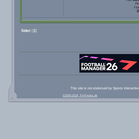
I'
I c
B
Sider:
[
1
]
This site is not endorsed by Sports Interacti
©2005-2018, FmFreaks.dk