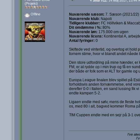
«
Svar #11:
14 Maj 2017, 13:44 »
(Projekt)
Nuværende sæson:
7. Sæson (2021/22)
Offline
Nuværende klub:
Napoli
Tidligere klubber:
FC Höllviken & Maccabi
Dit omdømme i %:
80%
Nuværende løn:
175.000 om ugen
Nuværende licens:
Kontinental A, arbejd
Antal fyringer:
0
Skiftede ved vintertid, og overtog et hold 
fornem stime, hvor vi blandt andet nåede t
Den store udfordring på mine hænder, er k
FM, er at rydde op i min trup og få en sund 
der både er folk som er ALT for gamle og 
Europa League finalen blev spillet på Es
forholdsvis anden fornæmmelse, end vores 
derefter 0-0 i Italien, en sand lussing fik 
endte kampen 5-2.
Ligaen endte med sølv, mens de fleste hold
os, med 80 i alt, bagved kommer Roma på 
TIM Cuppen endte med en sejr på 3-1 over
I've alw
I'