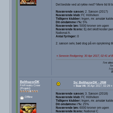
Det bedste ved at rykke ned? Mere tid
Nuværende sæson:
2. Sæson (2017)
Nuværende klub:
FC Höllviken
Tidligere klubber:
Ingen, mr. amatør kalde
Dit omdømme i %:
5%
Nuværende løn:
5000 kroner om ugen
Nuværende licens:
Ej det skidt koster pe
National A.
Antal fyringer:
0
2. sæson selv, bød dog på en oprykning ti
«
Seneste Redigering: 30 Apr 2017, 02:41 af 
I've alw
I'
I c
B
BelthazorDK
Sv: BelthazorDK - JftM
FmFreaks Crew
«
Svar #4:
30 Apr 2017, 02:29 »
(Projekt)
Nuværende sæson:
3. Sæson (2018)
Nuværende klub:
FC Höllviken
Offline
Tidligere klubber:
Ingen, mr. amatør kalde
Dit omdømme i %:
25%
Nuværende løn:
6000 kroner om ugen
Nuværende licens:
National C