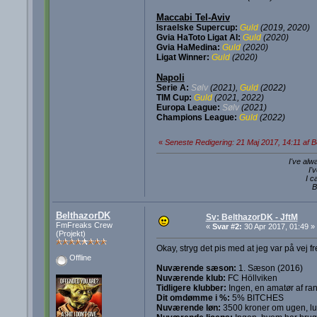
Maccabi Tel-Aviv
Israelske Supercup:
Guld
(2019, 2020)
Gvia HaToto Ligat Al:
Guld
(2020)
Gvia HaMedina:
Guld
(2020)
Ligat Winner:
Guld
(2020)
Napoli
Serie A:
Sølv
(2021),
Guld
(2022)
TIM Cup:
Guld
(2021, 2022)
Europa League:
Sølv
(2021)
Champions League:
Guld
(2022)
«
Seneste Redigering: 21 Maj 2017, 14:11 af 
I've alw
I'
I c
B
BelthazorDK
Sv: BelthazorDK - JftM
FmFreaks Crew
«
Svar #2:
30 Apr 2017, 01:49 »
(Projekt)
Okay, stryg det pis med at jeg var på vej fr
Offline
Nuværende sæson:
1. Sæson (2016)
Nuværende klub:
FC Höllviken
Tidligere klubber:
Ingen, en amatør af ran
Dit omdømme i %:
5% BITCHES
Nuværende løn:
3500 kroner om ugen, luks