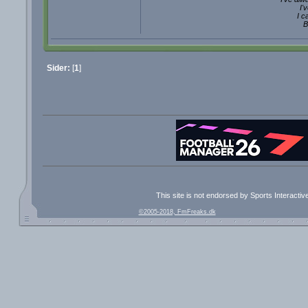
I'
I c
B
Sider:
[
1
]
This site is not endorsed by Sports Interacti
©2005-2018, FmFreaks.dk