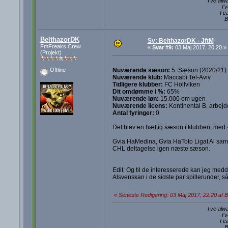
I've alw
I'
I c
B
BelthazorDK
Sv: BelthazorDK - JftM
FmFreaks Crew
«
Svar #9:
03 Maj 2017, 20:20 »
(Projekt)
Nuværende sæson:
5. Sæson (2020/21)
Offline
Nuværende klub:
Maccabi Tel-Aviv
Tidligere klubber:
FC Höllviken
Dit omdømme i %:
65%
Nuværende løn:
15.000 om ugen
Nuværende licens:
Kontinental B, arbejd
Antal fyringer:
0
Det blev en hæftig sæson i klubben, med 4
Gvia HaMedina, Gvia HaToto Ligat Al sam
CHL deltagelse igen næste sæson.
Edit: Og til de interesserede kan jeg medd
Alsvenskan i de sidste par spillerunder, så 
«
Seneste Redigering: 03 Maj 2017, 22:20 af 
I've alw
I'
I c
B