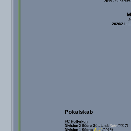
2019
- Superetta
M
2
2020/21
- 1
Pokalskab
FC Höllviken
Division 2 Södre Götaland:
Sølv
(2017)
Division 1 Södra:
Guld
(2018)