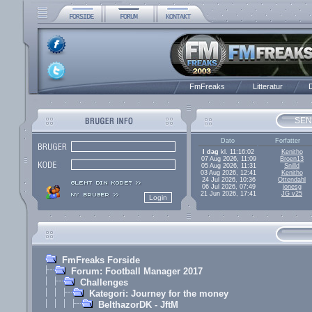
FmFreaks
Litteratur
D
SEN
Dato
Forfatter
I dag
kl. 11:16:02
Kenitho
07 Aug 2026, 11:09
Broen13
05 Aug 2026, 11:31
Snilld
03 Aug 2026, 12:41
Kenitho
24 Jul 2026, 10:36
Ottendahl
06 Jul 2026, 07:49
jonesg
21 Jun 2026, 17:41
JG v25
FmFreaks Forside
Forum: Football Manager 2017
Challenges
Kategori: Journey for the money
BelthazorDK - JftM