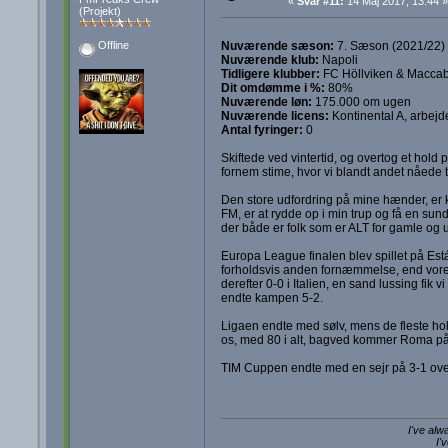
«
Svar #11:
14 Maj 2017, 13:44 »
(Projekt)
Nuværende sæson:
7. Sæson (2021/22)
Offline
Nuværende klub:
Napoli
Tidligere klubber:
FC Höllviken & Maccabi
Dit omdømme i %:
80%
Nuværende løn:
175.000 om ugen
Nuværende licens:
Kontinental A, arbejd
Antal fyringer:
0
Skiftede ved vintertid, og overtog et hold 
fornem stime, hvor vi blandt andet nåede t
Den store udfordring på mine hænder, er k
FM, er at rydde op i min trup og få en sund 
der både er folk som er ALT for gamle og 
Europa League finalen blev spillet på Es
forholdsvis anden fornæmmelse, end vores 
derefter 0-0 i Italien, en sand lussing fik 
endte kampen 5-2.
Ligaen endte med sølv, mens de fleste hold
os, med 80 i alt, bagved kommer Roma på 
TIM Cuppen endte med en sejr på 3-1 over
I've alw
I'