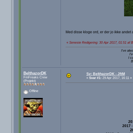
Med disse kloge ord, er der jo ikke andet a
«
Seneste Redigering: 30 Apr 2017, 01:51 af 
I've alw
I'
I c
B
BelthazorDK
Sv: BelthazorDK - JftM
FmFreaks Crew
«
Svar #1:
29 Apr 2017, 16:11 »
(Projekt)
Offline
20
2017
2