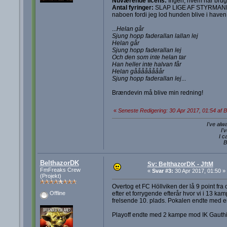
Nuværende licens:
Ingen, hvem har brug f
Antal fyringer:
SLAP LIGE AF STYRMAND, 
naboen fordi jeg lod hunden blive i haven m
...
Helan går
Sjung hopp faderallan lallan lej
Helan går
Sjung hopp faderallan lej
Och den som inte helan tar
Han heller inte halvan får
Helan gåååååååår
Sjung hopp faderallan lej
...
Brændevin må blive min redning!
«
Seneste Redigering: 30 Apr 2017, 01:54 af 
I've alw
I'
I c
B
BelthazorDK
Sv: BelthazorDK - JftM
FmFreaks Crew
«
Svar #3:
30 Apr 2017, 01:50 »
(Projekt)
Overtog et FC Höllviken der lå 9 point fra
efter et forrygende efterår hvor vi i 13 ka
Offline
frelsende 10. plads. Pokalen endte med en 
Playoff endte med 2 kampe mod IK Gauthiod