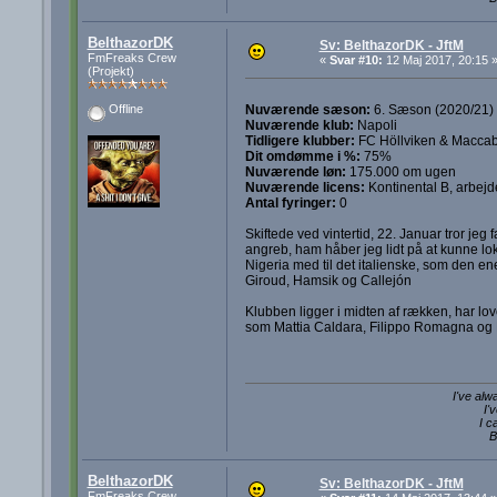
BelthazorDK
Sv: BelthazorDK - JftM
FmFreaks Crew
«
Svar #10:
12 Maj 2017, 20:15 
(Projekt)
Nuværende sæson:
6. Sæson (2020/21)
Offline
Nuværende klub:
Napoli
Tidligere klubber:
FC Höllviken & Maccabi
Dit omdømme i %:
75%
Nuværende løn:
175.000 om ugen
Nuværende licens:
Kontinental B, arbejd
Antal fyringer:
0
Skiftede ved vintertid, 22. Januar tror jeg 
angreb, ham håber jeg lidt på at kunne lo
Nigeria med til det italienske, som den e
Giroud, Hamsik og Callejón
Klubben ligger i midten af rækken, har lov
som Mattia Caldara, Filippo Romagna og R
I've alw
I'
I c
B
BelthazorDK
Sv: BelthazorDK - JftM
FmFreaks Crew