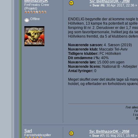
BelthazorDK
Sv: BelthazorDK - JftM
FmFreaks Crew
«
Svar #6:
30 Apr 2017, 22:36 »
(Projekt)
ENDELIG begyndte der at komme nogle bud i
Offline
Höllviken, 13 kampe fra potentielt at spill
forspring til nr. 2. Derudover er der 1,7 m
jeg som favoritpersonale, hvilket jeg da ser
Höllvikens fremtid, da 5 af klubbens defens
Nuværende sæson:
4. Sæson (2019)
Nuværende klub:
Maccabi Tel-Aviv
Tidligere klubber:
FC Höllviken
Dit omdømme i %:
40%
Nuværende løn:
15.000 om ugen
Nuværende licens:
National B - Arbejder
Antal fyringer:
0
Meget skuffet over det skulle tage så ma
holdet, og efterlader en forholdsvis spæn
I've alw
I'
I c
B
Sarl
Sv: BelthazorDK - JftM
Førsteholdsspiller
«
Svar #7:
01 Maj 2017, 15:48 »