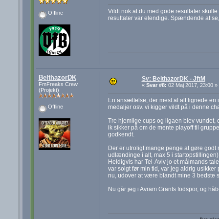
Vildt nok at du med gode resultater skull
Offline
resultater var elendige. Spændende at se, 
BelthazorDK
Sv: BelthazorDK - JftM
FmFreaks Crew
«
Svar #8:
02 Maj 2017, 23:00 »
(Projekt)
En ansættelse, der mest af alt lignede en is
medaljer osv. vi kigger vildt på i denne ch
Offline
Tre hjemlige cups og ligaen blev vundet, o
ik sikker på om de mente playoff til grupp
godkendt.
Der er utroligt mange penge at gøre godt m
udlændinge i alt, max 5 i startopstillingen)
Heldigvis har Tel-Aviv jo et målmands tale
var solgt før min tid, var jeg aldrig usik
nu, udover at være blandt mine 3 bedste sp
Nu går jeg i Avram Grants fodspor, og hå