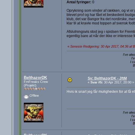
Antal fyringer:
0
Oprykning som vinder af rækken, og vi er 
blevet prof og har fået et beskedent budg
klub, det var Bangor fra det nordirske, m
klar til at kravle mod toppen af svensk fodb
Afslutningsvis stod jeg i spidsen for Frem
egentlig bare at når der ikke er interesse
«
Seneste Redigering: 30 Apr 2017, 04:36 af 
I've alw
I'
I c
B
BelthazorDK
Sv: BelthazorDK - JftM
FmFreaks Crew
«
Svar #5:
30 Apr 2017, 20:00 »
(Projekt)
Hvis ik snart jeg får muligheden for at få et
Offline
I've alw
I'
I c
B