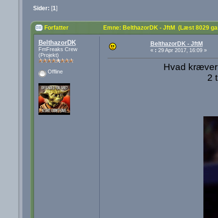
Sider:
[
1
]
Forfatter
Emne: BelthazorDK - JftM (Læst 8029 ga
BelthazorDK
BelthazorDK - JftM
FmFreaks Crew
«
:
29 Apr 2017, 16:09 »
(Projekt)
Hvad kræver 
Offline
2 