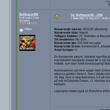
I c
B
BelthazorDK
Sv: BelthazorDK - JftM
FmFreaks Crew
«
Svar #12:
21 Maj 2017, 14:04 
(Projekt)
Nuværende sæson:
2021/22 afslutning
Offline
Nuværende klub:
Napoli
Tidligere klubber:
FC Höllviken & Maccabi
Dit omdømme i %:
85%
Nuværende løn:
255.000 om ugen
Nuværende licens:
Kontinental A, arbejd
Antal fyringer:
0
En forrygende sæson, startede egentlig af 
mandskabet manglede meget før vi var klar 
indkøb, som blev holdt hovedsageligt Itali
Kulminationen på mine opgør med Juventu
sikret os guldet i Serie A, Som i sidste e
28. Maj, hvor vi slog Barcelona 3-0 på San 
på mål af Eduardo Delani, i 2. Halvleg sco
kampen.
Ligasejren betød også en Panchina d'Oro
I've alw