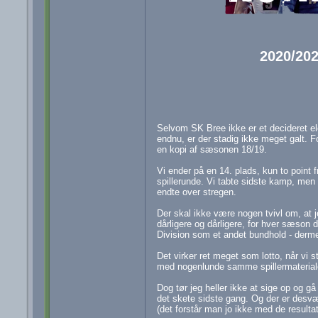
2020/202
Selvom SK Bree ikke er et decideret ele
endnu, er der stadig ikke meget galt. F
en kopi af sæsonen 18/19.
Vi ender på en 14. plads, kun to point f
spillerunde. Vi tabte sidste kamp, men 
endte over stregen.
Der skal ikke være nogen tvivl om, at 
dårligere og dårligere, for hver sæson 
Division som et andet bundhold - dermed 
Det virker ret meget som lotto, når vi s
med nogenlunde samme spillermaterial
Dog tør jeg heller ikke at sige op og gå
det skete sidste gang. Og der er desvær
(det forstår man jo ikke med de resultate