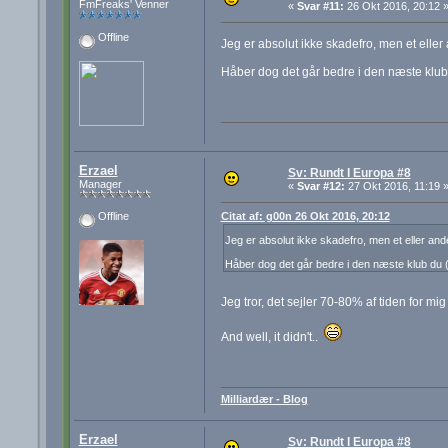
FmFreaks' Venner
«
Svar #11:
26 Okt 2016, 20:12 
Offline
Jeg er absolut ikke skadefro, men et eller 
Håber dog det går bedre i den næste klub d
Erzael
Sv: Rundt I Europa #8
Manager
«
Svar #12:
27 Okt 2016, 11:19 
Citat af: g00n 26 Okt 2016, 20:12
Offline
Jeg er absolut ikke skadefro, men et eller ande
Håber dog det går bedre i den næste klub du (f
Jeg tror, det sejler 70-80% af tiden for mi
And well, it didn't..
Milliardær - Blog
Erzael
Sv: Rundt I Europa #8