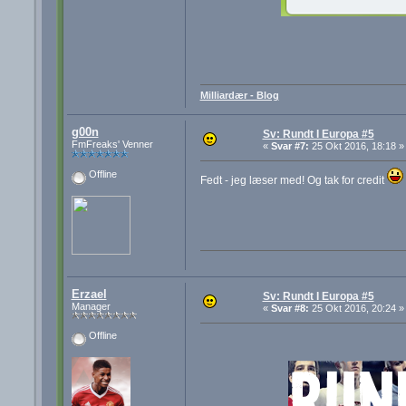
Milliardær - Blog
g00n
Sv: Rundt I Europa #5
FmFreaks' Venner
«
Svar #7:
25 Okt 2016, 18:18 »
Offline
Fedt - jeg læser med! Og tak for credit
Erzael
Sv: Rundt I Europa #5
Manager
«
Svar #8:
25 Okt 2016, 20:24 »
Offline