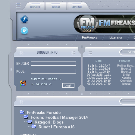
FmFreaks
Litteratur
D
SEN
Dato
Forfatter
I går
kl. 21:27:47
Rolling-Slots..
I går
kl. 20:58:03
Broen13
I går
kl. 11:09:10
Broen13
05 Aug 2026, 11:31
Snilld
03 Aug 2026, 12:41
Kenitho
24 Jul 2026, 10:36
Ottendahl
06 Jul 2026, 07:49
jonesg
FmFreaks Forside
Forum: Football Manager 2014
Kategori: Blogs
Rundt I Europa #16