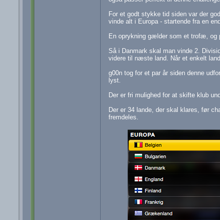
For et godt stykke tid siden var der g
vinde alt i Europa - startende fra en end
En oprykning gælder som et trofæ, og p
Så i Danmark skal man vinde 2. Divisi
videre til næste land. Når et enkelt lan
g00n tog for et par år siden denne udf
lyst.
Der er fri mulighed for at skifte klub u
Der er 34 lande, der skal klares, før ch
fremdeles.