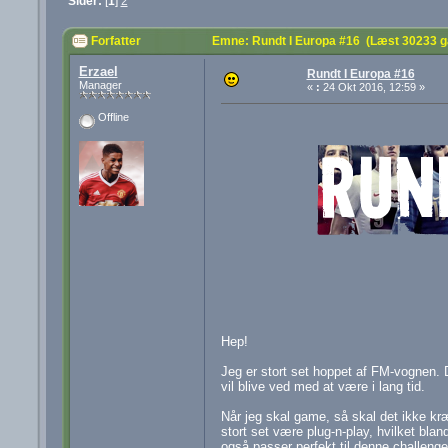
Sider:
[
1
]
2
Forfatter
Emne: Rundt I Europa #16 (Læst 30233 g
Erzael
Rundt I Europa #16
Manager
«
:
24 Okt 2016, 12:59 »
Offline
Hep!
Jeg er stort set hoppet af FM-vognen. De
vil blive ved med at være i lang tid.
Når jeg skal game, så skal det ikke kr
stort set være plug-n-play, hvilket bland
også passer perfekt til denne challenge