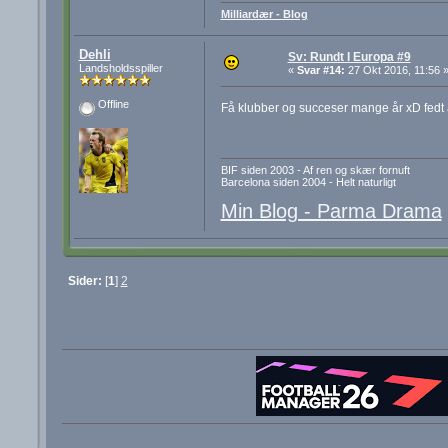
Milliardær - Blog
Dehli
Sv: Rundt I Europa #9
Landsholdsspiller
«
Svar #14:
27 Okt 2016, 11:56 
Offline
Få klubber og succeser mange år xD fedt a
BIF siden 2003 - Af ren og skær fornuft
Barcelona siden 2004 - Helt naturligt
Min Blog - Parma Drama
Sider:
[
1
]
2