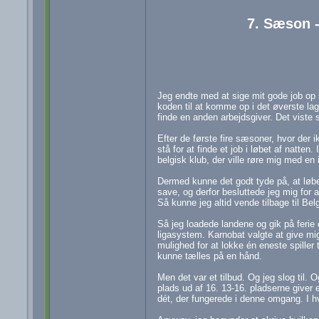
7. Sæson -
Jeg endte med at sige mit gode job op 
koden til at komme op i det øverste lag,
finde en anden arbejdsgiver. Det viste 
Efter de første fire sæsoner, hvor der 
stå for at finde et job i løbet af natten
belgisk klub, der ville røre mig med en 
Dermed kunne det godt tyde på, at løbet 
save, og derfor besluttede jeg mig for 
Så kunne jeg altid vende tilbage til Bel
Så jeg loadede landene og gik på ferie 
ligasystem. Karnobat valgte at give m
mulighed for at lokke én eneste spiller 
kunne tælles på en hånd.
Men det var et tilbud. Og jeg slog til
plads ud af 16. 13-16. pladserne giver e
dét, der fungerede i denne omgang. I hv