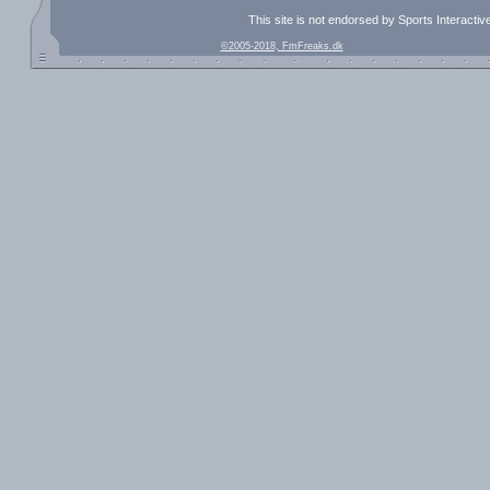
This site is not endorsed by Sports Interacti
©2005-2018, FmFreaks.dk