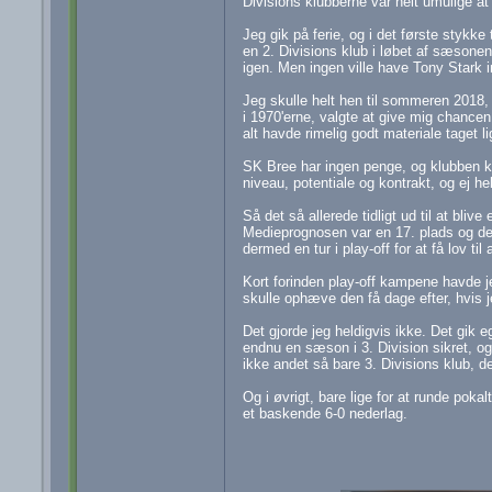
Divisions klubberne var helt umulige a
Jeg gik på ferie, og i det første stykke 
en 2. Divisions klub i løbet af sæsone
igen. Men ingen ville have Tony Stark ind
Jeg skulle helt hen til sommeren 2018, 
i 1970'erne, valgte at give mig chanc
alt havde rimelig godt materiale taget li
SK Bree har ingen penge, og klubben kan
niveau, potentiale og kontrakt, og ej hell
Så det så allerede tidligt ud til at bl
Medieprognosen var en 17. plads og de
dermed en tur i play-off for at få lov til
Kort forinden play-off kampene havde je
skulle ophæve den få dage efter, hvis je
Det gjorde jeg heldigvis ikke. Det gik e
endnu en sæson i 3. Division sikret, o
ikke andet så bare 3. Divisions klub, d
Og i øvrigt, bare lige for at runde poka
et baskende 6-0 nederlag.