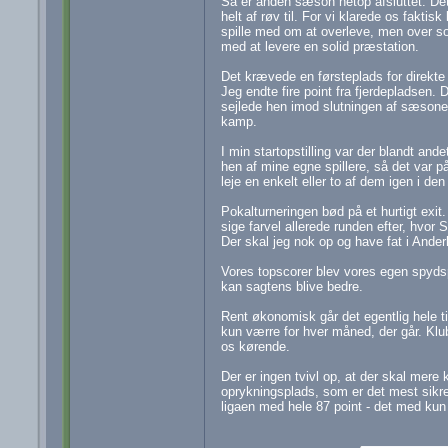
Så er anden sæson netop afsluttet. Det
helt af røv til. For vi klarede os faktis
spille med om at overleve, men over s
med at levere en solid præstation.
Det krævede en førsteplads for direkte 
Jeg endte fire point fra fjerdepladsen.
sejlede hen imod slutningen af sæsonen
kamp.
I min startopstilling var der blandt and
hen af mine egne spillere, så det var p
leje en enkelt eller to af dem igen i 
Pokalturneringen bød på et hurtigt exit
sige farvel allerede runden efter, hvor S
Der skal jeg nok op og have fat i Anderl
Vores topscorer blev vores egen spyd
kan sagtens blive bedre.
Rent økonomisk går det egentlig hele ti
kun værre for hver måned, der går. Klubb
os kørende.
Der er ingen tvivl op, at der skal mere k
oprykningsplads, som er det mest sikre 
ligaen med hele 87 point - det med kun