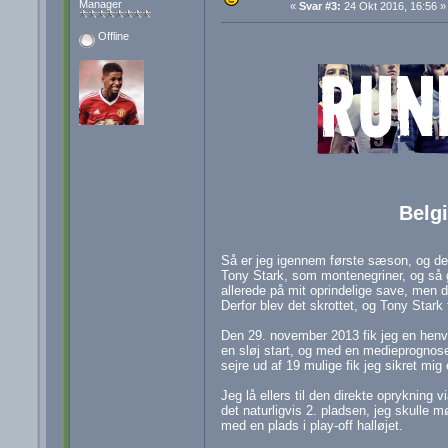
Manager
«
Svar #3:
24 Okt 2016, 16:56 »
Offline
Belgi
Så er jeg igennem første sæson, og det 
Tony Stark, som montenegriner, og så gi
allerede på mit oprindelige save, men de
Derfor blev det skrottet, og Tony Stark
Den 29. november 2013 fik jeg en henve
en sløj start, og med en medieprognose
sejre ud af 19 mulige fik jeg sikret mig 
Jeg lå ellers til den direkte opryknin
det naturligvis 2. pladsen, jeg skulle m
med en plads i play-off halløjet.