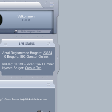
rerede brugere
 artikler og 135 guides
M25.264.324,00)
kke her.
Velkommen
Gæst
Antal Registrerede Brugere:
23654
0 Brugere, 892 Gæster Online.
Indlæg: 1133962 over 31471 Emner
Nyeste Bruger:
Cresus-Tes
g 1 Gæst læser i øjeblikket dette emne.