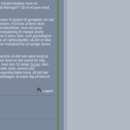
idt mindre klubber med en
tball Manager? Så er et save med
ejen til toppen til gengæld, for det
nden. På trods af flere store
msfaciliteter, men det giver
I modsætning til mange andre
en Carlos Slim, som jeg tidligere
 af i lønbudgettet, så der er ikke
 har mulighed for at opsige deres
nævnte vil det nok være klogt at
r lavet en del assist for mig,
op med den 32-årige
Toché
, men
nske solid, selvom det
egentlig højre back, så det bør
planlægger at prøve dig af med et
Logged