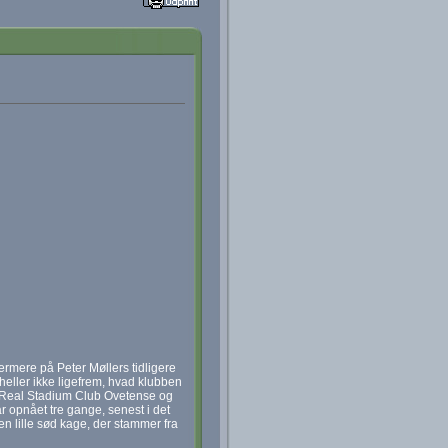
ærmere på Peter Møllers tidligere
eller ikke ligefrem, hvad klubben
er Real Stadium Club Ovetense og
r opnået tre gange, senest i det
en lille sød kage, der stammer fra