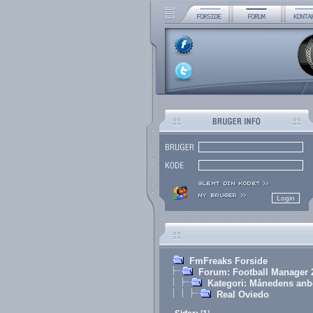
FmFreaks Forside
Forum: Football Manager 
Kategori: Månedens anb
Real Oviedo