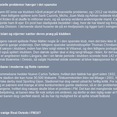
nsielle problemer hærger i det spanske
m 00´erne var klubben hårdt præget af finansielle problemer, og i 2012 var klubbe
 men tidligere spillere som Santi Cazorla, Michu, Juan Mata og Adrian reddede klubb
t fristen til at skaffe to millioner euro, og så sprang verdens andenrigeste mand, Car
gjorde ham til ejer. En post han stadigvæk besidder i dag, hvor de har klaret sig f
nda Division. I skrivende stund huserer de på en tredjeplads og ligger lunt i svingen t
islæt og stjerner sætter deres præg på klubben
igere nævnt spillede Peter Møller nogle år i den spanske klub, men det blev ikke ti
ejet to gange undervejs. Den tidligere spanske landsholdsspiller Thomas Christia
t sæson i klubben, inden han blev solgt videre til Villareal, og den tidligere portu
gså spillet i klubben. Den største spiller skal vi dog langt tilbage i tiden, for d
r angriberen Isidro Lángara, der i sin første periode i klubben scorede hele 142 m
sk tilværelse i Oviedo, så valgte Hummel sidste sommer at blive trøjesponsor for 
ane i moderne og flotte rammer
emmebane hedder Nuevo Carlos Tartiere, hvilket den faktisk har gjort siden 1932, 
e stadion der kan huse 30.500 tilskuere. Tilskuerrekorden blev sat tilbage i 2001, h
riske derby mod Sporting Gijon. Stadionet har dog været udsat for heftig kritik. For 
og er pænere end mange af sine konkurrenters gamle stadioner, så er der probleme
gene, hvilket dog næppe skulle blive et problem i FM. Det kan det manglende solly
betydning, at banen ikke får nok sollys om vinteren, og derfor er den rigtig svær at 
 er banen dog i perfekt stand, så du har rig mulighed for at spille smukt fodbold.
 vælge Real Oviedo i FM16?