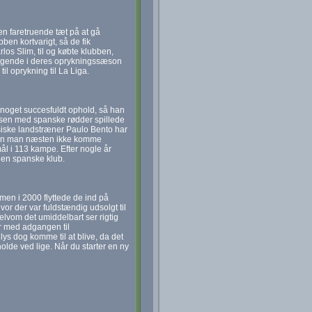
n faretruende tæt på at gå
en kortvarigt, så de fik
los Slim, til og købte klubben,
orrygende i deres oprykningssæson
il oprykning til La Liga.
l noget succesfuldt ophold, så han
nsen med spanske rødder spillede
gisiske landstræner Paulo Bento har
et kan man næsten ikke komme
ål i 113 kampe. Efter nogle år
den spanske klub.
men i 2000 flyttede de ind på
vor der var fuldstændig udsolgt til
selvom det umiddelbart ser rigtig
r med adgangen til
s dog komme til at blive, da det
holde ved lige. Når du starter en ny