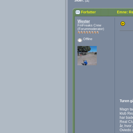
Sider:
[
1
]
Forfatter
Emne: Re
Wester
FmFreaks Crew
(Forummoderator)
Offline
Turen gå
Magn tag
klub Rea
har bade
Real Clu
år, hvor
Oviedo a