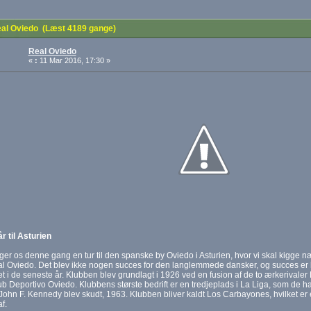
al Oviedo (Læst 4189 gange)
Real Oviedo
«
:
11 Mar 2016, 17:30 »
r til Asturien
er os denne gang en tur til den spanske by Oviedo i Asturien, hvor vi skal kigge n
l Oviedo. Det blev ikke nogen succes for den langlemmede dansker, og succes er h
t i de seneste år. Klubben blev grundlagt i 1926 ved en fusion af de to ærkerival
b Deportivo Oviedo. Klubbens største bedrift er en tredjeplads i La Liga, som de ha
 John F. Kennedy blev skudt, 1963. Klubben bliver kaldt Los Carbayones, hvilket er 
f.