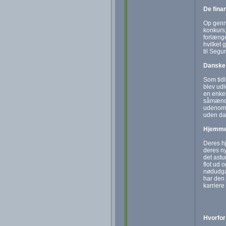
De fina
Op genne
konkurs,
forlænge
hvilket 
til Segu
Danske 
Som tidl
blev udl
en enkel
såmænd o
udenom e
uden dan
Hjemmeb
Deres hj
deres ny
det astu
flot ud 
nødudgan
har den 
karriere
Hvorfor