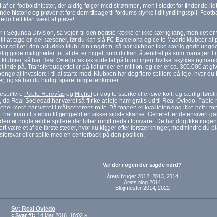
dt af en fodboldhipster, der aldrig følger med strømmen, men i stedet for finder de l
e historie og prøver at føre dem tilbage til fordums styrke i dit yndlingsspil, Foo
edo helt klart værd at prøve!
r i Segunda Division, så vejen til den bedste række er ikke særlig lang, men det er v
il at tage en del sæsoner, før du kan slå FC Barcelona og de to Madrid klubber af pi
 har spillet i den asturiske klub i sin ungdom, så har klubben ikke særlig gode ungdo
elig gode muligheder for, at det er noget, som du kan få ændret på som manager. 
klubber, så har Real Oviedo faktisk sorte tal på bundlinjen, hvilket skyldes rigmand
t inde på. Transferbudgettet er på lidt under en million, og der er ca. 300.000 at give
nge at investere i til at starte med. Klubben har dog flere spillere på leje, hvor du
ler, og så har du hurtigt sparet nogle lønkroner.
jespillere
Pablo Herevías
og
Michel
er dog to stærke offensive kort, og særligt først
 da Real Sociedad har været så flinke at leje ham gratis ud til Real Oviedo. Pablo ha
hel mere har været i målscorerens rolle. På toppen er kvaliteten dog ikke helt i t
t har man i
Esteban
til gengæld en sikker sidste skanse. Generelt er defensiven ga
den er nogle ældre spillere der løber rundt nede i forsvaret. De har dog ikke nogen 
kert være et af de første steder, hvor du kigger efter forstærkninger, medmindre du 
forsvar eller spille med en centerback på den position.
Var der nogen der sagde nørd?
Årets bruger 2012, 2013, 2014
Årets blog 2014
Blogmester 2014, 2022
Sv: Real Oviedo
«
Svar #1:
14 Mar 2016, 18:02 »