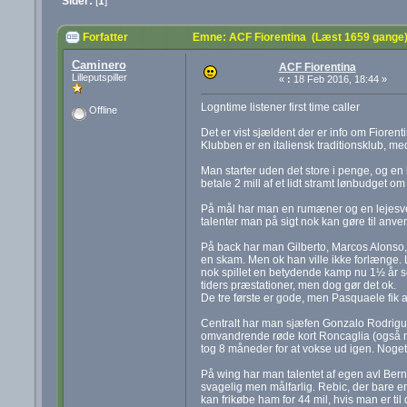
Sider:
[
1
]
Forfatter
Emne: ACF Fiorentina (Læst 1659 gange
Caminero
ACF Fiorentina
Lilleputspiller
«
:
18 Feb 2016, 18:44 »
Logntime listener first time caller
Offline
Det er vist sjældent der er info om Fiorent
Klubben er en italiensk traditionsklub, med
Man starter uden det store i penge, og en 
betale 2 mill af et lidt stramt lønbudget 
På mål har man en rumæner og en lejesve
talenter man på sigt nok kan gøre til anv
På back har man Gilberto, Marcos Alonso, k
en skam. Men ok han ville ikke forlænge. L
nok spillet en betydende kamp nu 1½ år sene
tiders præstationer, men dog gør det ok.
De tre første er gode, men Pasquaele fik al
Centralt har man sjæfen Gonzalo Rodriguez
omvandrende røde kort Roncaglia (også me
tog 8 måneder for at vokse ud igen. Noget i 
På wing har man talentet af egen avl Bernad
svagelig men målfarlig. Rebic, der bare er
kan frikøbe ham for 44 mil, hvis man er til