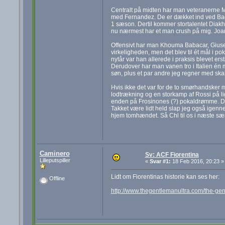
Centralt på midten har man veteranerne Ma
med Fernandez. De er dækket ind ved Badejl
1 sæson. Dertil kommer stortalentet Diakhate
nu nærmest har et man crush på mig. Joa
Offensivt har man Khouma Babacar, Giusep
virkeligheden, men det blev til ét mål i p
nytår var han allerede i praksis blevet ersta
Derudover har man vanen tro i Italien én 
søn, plus et par andre jeg regner med skal
Hvis ikke det var for de to smørhandsker m
lodtrækning og en storkamp af Rossi på lig
enden på Frosinones (?) pokaldrømme. D
Takket være lidt held slap jeg også igenn
hjem tomhændet. Så Chl til os i næste sæ
Caminero
Sv: ACF Fiorentina
Lilleputspiller
«
Svar #1:
18 Feb 2016, 20:23 »
Lidt om Fiorentinas historie kan ses her:
Offline
http://www.thegentlemanultra.com/the-gent