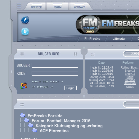
FmFreaks
Litteratur
D
SEN
Dato
Forfatter
I går
kl. 21:27:47
Rolling-Slots..
I går
kl. 20:58:03
Broen13
I går
kl. 11:09:10
Broen13
05 Aug 2026, 11:31
Snilld
03 Aug 2026, 12:41
Kenitho
24 Jul 2026, 10:36
Ottendahl
06 Jul 2026, 07:49
jonesg
FmFreaks Forside
Forum: Football Manager 2016
Kategori: Klubsøgning og -erfaring
ACF Fiorentina