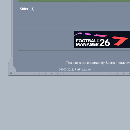
Sider:
[
1
]
This site is not endorsed by Sports Interacti
©2005-2018, FmFreaks.dk