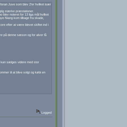
 foran Juve som blev 2'er hvilket især
gtig stærke præstationer.
 blev noteret for 13 liga mål hvilket
aye Niang kom tilbage fra skade,
ore efter at være blevet skiftet ind i
ere på denne sæson og for alvor få
ge kan sælges videre med stor
mmer til at blive solgt og købt en
Logged