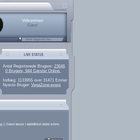
rerede brugere
 artikler og 135 guides
M25.264.324,00)
kke her.
Velkommen
Gæst
Antal Registrerede Brugere:
23646
0 Brugere, 944 Gæster Online.
Indlæg: 1133955 over 31471 Emner
Nyeste Bruger:
VegaZone-evera
g 1 Gæst læser i øjeblikket dette emne.