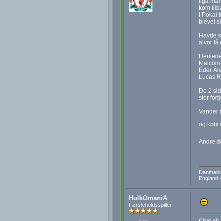
liga mål
kom tilb
I Pokal 
blevet s
Havde sl
alvor få
Hentede 
Malcom
Éder Ál
Lucas 
De 2 sid
stor fort
Vander t
og købt
Andre d
Danmark 
England -
HulkOmaniA
Førsteholdsspiller
Citat af