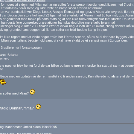
 for noget tid siden med Milan og har nu spillet første sæson færdig, vandt ligaen med 7 point
 et fantastisk forår hvor jeg ikke tabte en kamp siden starten af februar.
en var bundsolid hvor Diego López, Alessio Romagnoli og Ignazio Abate alle leverede flere ri
t var Bacca den store helt med 22 liga mål flot efterfulgt af Ménez med 16 liga mål, Luiz Adriano
s er godkendt med tanke på hans stats og at han ikke nødvendigvis var fast starter. Da M’B
 han også flere udmærket præstationer han skal dog blive mere farlig foran mål.
uneringer slog vi Inter 2-1 i finalen efter at vi var bagud indtil det 72 minut, Niang dobbelt målsc
lvleg, grundet hans begge mål fik han spillet sin hidtil bedste kamp i trøjen.
et ikke regnet med at vinde noget trofæ her i første sæson, så nu skal der bare bygges vid
t Milan som Italiens bedste hold samt vi skal have skabt os et seriøst navn i Europa igen.
3 spillere her i første sæson :
arez Balanta
Romero
ste nævnet blev hentet fordi de var billige og kunne gøre en forskel fra start af samt at beg
te.
ilbage med en update når der er handlet ind til anden sæson, Kan allerede nu afsløre at der ko
r spiller med Milan?
 stadig Donnarumma?
og Manchester United siden 1994/1995