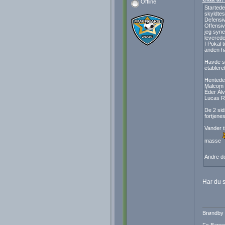
Offline
Startede
skyldtes
Defensiv
Offensiv
jeg syne
leverede
I Pokal t
anden ha
Havde sl
etablere
Hentede 
Malcom
Éder Álv
Lucas 
De 2 sid
fortjenes
Vander t
masse
Andre de
Har du
Brøndby 