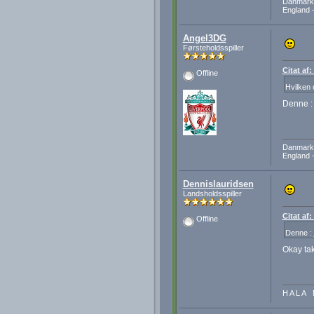
Danmark 
England -
Angel3DG
Førsteholdsspiller
Citat af
Offline
Hvilken 
Denne 
Danmark 
England -
Dennislauridsen
Landsholdsspiller
Citat af
Offline
Denne :
Okay tak
H A L A 