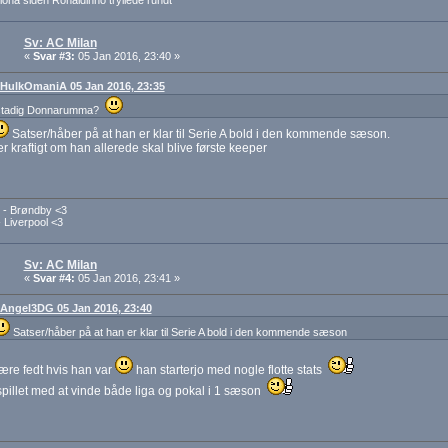
ona siden Ronaldinho tryllede rundt
Sv: AC Milan
«
Svar #3:
05 Jan 2016, 23:40 »
: HulkOmaniA 05 Jan 2016, 23:35
stadig Donnarumma?
Satser/håber på at han er klar til Serie A bold i den kommende sæson.
r kraftigt om han allerede skal blive første keeper
- Brøndby <3
 Liverpool <3
Sv: AC Milan
«
Svar #4:
05 Jan 2016, 23:41 »
: Angel3DG 05 Jan 2016, 23:40
Satser/håber på at han er klar til Serie A bold i den kommende sæson
ære fedt hvis han var
han starterjo med nogle flotte stats
 spillet med at vinde både liga og pokal i 1 sæson