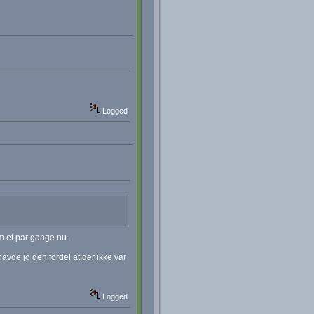
Logged
m et par gange nu.
de jo den fordel at der ikke var
Logged