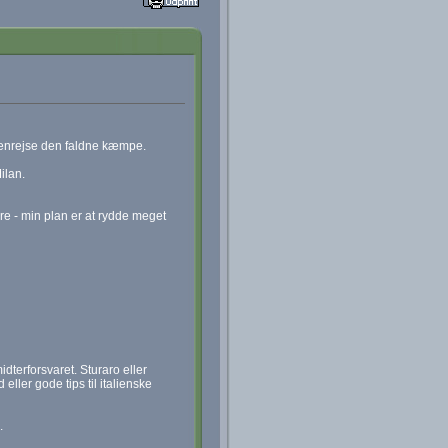
 genrejse den faldne kæmpe.
ilan.
re - min plan er at rydde meget
terforsvaret. Sturaro eller
ller gode tips til italienske
.