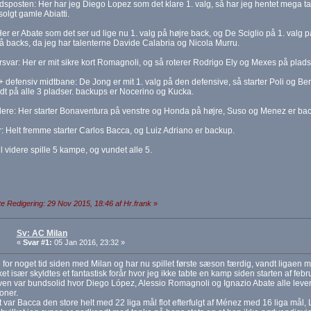
sposten: Her har jeg Diego Lopez som det klare 1. valg, så har jeg hentet mega 
solgt gamle Abiatti.
er er Abate som det ser ud lige nu 1. valg på højre back, og De Sciglio på 1. valg på
å backs, da jeg har talenterne Davide Calabria og Nicola Murru.
rsvar: Her er mit sikre kort Romagnoli, og så roterer Rodrigo Ely og Mexes på plads
+ defensiv midtbane: De Jong er mit 1. valg på den defensive, så starter Poli og Ber
lidt på alle 3 pladser. backups er Nocerino og Kucka.
lere: Her starter Bonaventura på venstre og Honda på højre, Suso og Menez er ba
: Helt fremme starter Carlos Bacca, og Luiz Adriano er backup.
il videre spille 5 kampe, og vundet alle 5.
e Redigering: 29 Nov 2015, 18:46 af Hr.frank
»
Sv: AC Milan
«
Svar #1:
05 Jan 2016, 23:32 »
 for noget tid siden med Milan og har nu spillet første sæson færdig, vandt ligaen 
lket især skyldtes et fantastisk forår hvor jeg ikke tabte en kamp siden starten af febr
en var bundsolid hvor Diego López, Alessio Romagnoli og Ignazio Abate alle levere
oner.
t var Bacca den store helt med 22 liga mål flot efterfulgt af Ménez med 16 liga mål, 