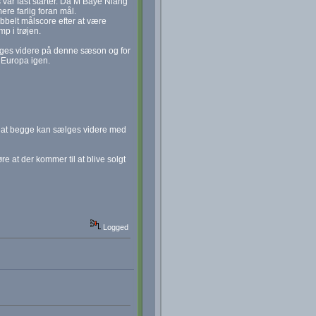
 var fast starter. Da M’Baye Niang
re farlig foran mål.
dobbelt målscore efter at være
mp i trøjen.
ygges videre på denne sæson og for
i Europa igen.
amt at begge kan sælges videre med
e at der kommer til at blive solgt
Logged