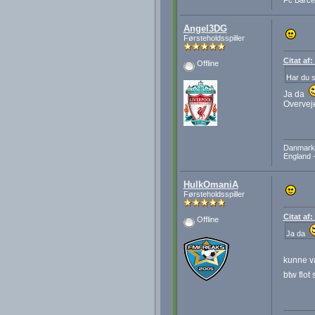
Fc Barcel
Angel3DG
Førsteholdsspiller
Citat af
Offline
Har du 
Ja da
Overveje
Danmark 
England -
HulkOmaniA
Førsteholdsspiller
Citat af
Offline
Ja da
kunne v
btw flot