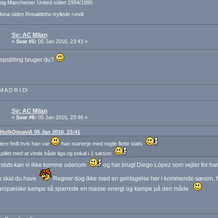
og Manchester United siden 1994/1995
ona siden Ronaldinho tryllede rundt
Sv: AC Milan
«
Svar #5:
05 Jan 2016, 23:43 »
opstilling bruger du?
M A D R I D!
Sv: AC Milan
«
Svar #6:
05 Jan 2016, 23:46 »
: HulkOmaniA 05 Jan 2016, 23:41
ære fedt hvis han var
han starterjo med nogle flotte stats
 spillet med at vinde både liga og pokal i 1 sæson
 stats kan vi ikke komme udenom
og har brugt Diego López som vejler for ha
ak skal du have
Regner dog ikke med en gentagelse her i kommende sæson, hav
uropæiske kampe så sparrede en masse energi og kampe på den måde