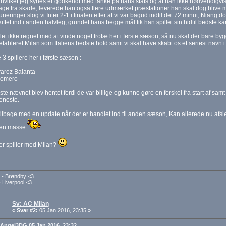
 hvilket jeg synes er godkendt med tanke på hans stats og at han ikke nødvendigvis
age fra skade, leverede han også flere udmærket præstationer han skal dog blive me
tuneringer slog vi Inter 2-1 i finalen efter at vi var bagud indtil det 72 minut, Niang 
kiftet ind i anden halvleg, grundet hans begge mål fik han spillet sin hidtil bedste ka
et ikke regnet med at vinde noget trofæ her i første sæson, så nu skal der bare b
 etableret Milan som Italiens bedste hold samt vi skal have skabt os et seriøst navn 
3 spillere her i første sæson :
varez Balanta
Romero
ste nævnet blev hentet fordi de var billige og kunne gøre en forskel fra start af s
jeneste.
ilbage med en update når der er handlet ind til anden sæson, Kan allerede nu afslør
 en masse
er spiller med Milan?
- Brøndby <3
 Liverpool <3
Sv: AC Milan
«
Svar #2:
05 Jan 2016, 23:35 »
: Angel3DG 05 Jan 2016, 23:32