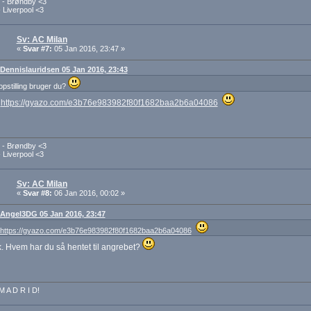
- Brøndby <3
 Liverpool <3
Sv: AC Milan
«
Svar #7:
05 Jan 2016, 23:47 »
: Dennislauridsen 05 Jan 2016, 23:43
opstilling bruger du?
:
https://gyazo.com/e3b76e983982f80f1682baa2b6a04086
- Brøndby <3
 Liverpool <3
Sv: AC Milan
«
Svar #8:
06 Jan 2016, 00:02 »
: Angel3DG 05 Jan 2016, 23:47
https://gyazo.com/e3b76e983982f80f1682baa2b6a04086
. Hvem har du så hentet til angrebet?
M A D R I D!