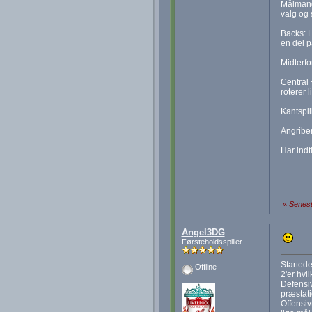
Målmand
valg og 
Backs: H
en del p
Midterfo
Central 
roterer 
Kantspil
Angriber
Har indt
«
Senest
Angel3DG
Førsteholdsspiller
Startede
Offline
2'er hvi
Defensiv
præstati
Offensiv