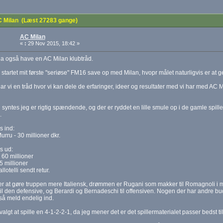
 Milan (Læst 27283 gange)
AC Milan
«
:
29 Nov 2015, 18:42 »
da også have en AC Milan klubtråd.
 startet mit første "seriøse" FM16 save op med Milan, hvopr målet naturligvis er at
ar vi en tråd hvor vi kan dele de erfaringer, ideer og resultater med vi har med AC M
syntes jeg er rigtig spændende, og der er ryddet en lille smule op i de gamle spille
.
s ind:
urru - 30 millioner dkr.
s ud:
 60 millioner
 5 millioner
llotelli sendt retur.
r at gøre truppen mere Italiensk, drømmen er Rugani som makker til Romagnoli i mid
til den defensive, og Berardi og Bernadeschi til offensiven. Nogen der har andre bud e
 så meld endelig ind.
valgt at spille en 4-1-2-2-1, da jeg mener det er det spillermaterialet passer bedst til