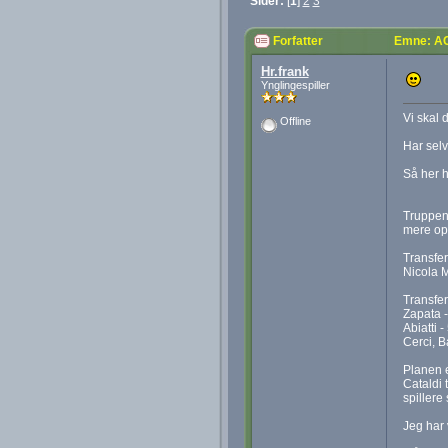
Sider:
[
1
]
2
3
Forfatter
Emne: AC
Hr.frank
Ynglingespiller
Vi skal 
Offline
Har selv
Så her h
Truppen 
mere op
Transfer
Nicola M
Transfer
Zapata -
Abiatti -
Cerci, Ba
Planen e
Cataldi 
spillere
Jeg har 