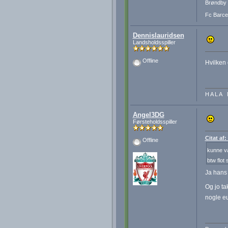
Brøndby 
Fc Barcel
Dennislauridsen
Landsholdsspiller
Offline
Hvilken 
H A L A 
Angel3DG
Førsteholdsspiller
Citat af
Offline
kunne v
btw flot
Ja hans
Og jo t
nogle e