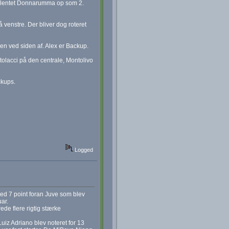
talentet Donnarumma op som 2.
 venstre. Der bliver dog roteret
en ved siden af. Alex er Backup.
tolacci på den centrale, Montolivo
ckups.
Logged
med 7 point foran Juve som blev
uar.
de flere rigtig stærke
Luiz Adriano blev noteret for 13