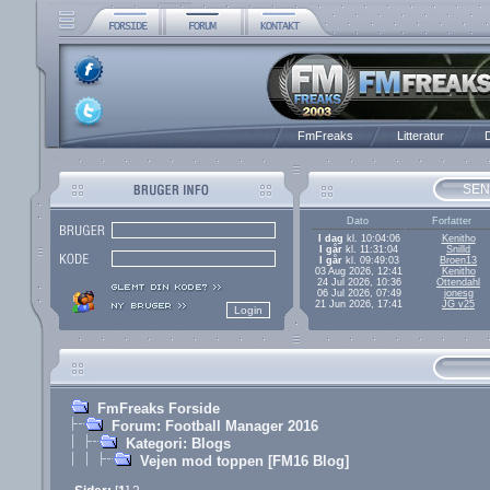
FmFreaks
Litteratur
D
SEN
Dato
Forfatter
I dag
kl. 10:04:06
Kenitho
I går
kl. 11:31:04
Snilld
I går
kl. 09:49:03
Broen13
03 Aug 2026, 12:41
Kenitho
24 Jul 2026, 10:36
Ottendahl
06 Jul 2026, 07:49
jonesg
21 Jun 2026, 17:41
JG v25
FmFreaks Forside
Forum: Football Manager 2016
Kategori: Blogs
Vejen mod toppen [FM16 Blog]