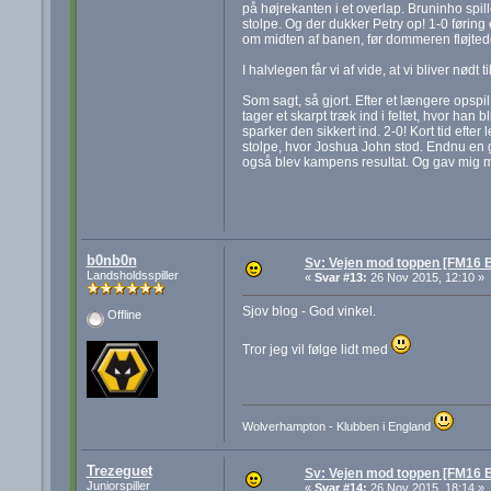
på højrekanten i et overlap. Bruninho spill
stolpe. Og der dukker Petry op! 1-0 føring
om midten af banen, før dommeren fløjtede
I halvlegen får vi af vide, at vi bliver nødt
Som sagt, så gjort. Efter et længere opspil
tager et skarpt træk ind i feltet, hvor han 
sparker den sikkert ind. 2-0! Kort tid eft
stolpe, hvor Joshua John stod. Endnu en
også blev kampens resultat. Og gav mig m
b0nb0n
Sv: Vejen mod toppen [FM16 B
Landsholdsspiller
«
Svar #13:
26 Nov 2015, 12:10 »
Sjov blog - God vinkel.
Offline
Tror jeg vil følge lidt med
Wolverhampton - Klubben i England
Trezeguet
Sv: Vejen mod toppen [FM16 B
Juniorspiller
«
Svar #14:
26 Nov 2015, 18:14 »