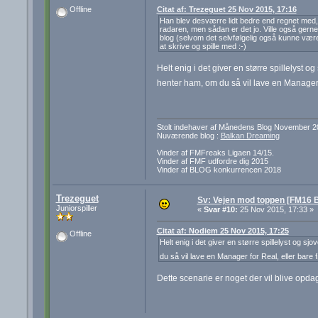
Citat af: Trezeguet 25 Nov 2015, 17:16
Offline
Han blev desværre lidt bedre end regnet med
radaren, men sådan er det jo. Ville også gerne
blog (selvom det selvfølgelig også kunne være 
at skrive og spille med :-)
Helt enig i det giver en større spillelyst 
henter ham, om du så vil lave en Manager f
Stolt indehaver af Månedens Blog November 2
Nuværende blog :
Balkan Dreaming
Vinder af FMFreaks Ligaen 14/15.
Vinder af FMF udfordre dig 2015
Vinder af BLOG konkurrencen 2018
Trezeguet
Sv: Vejen mod toppen [FM16 B
Juniorspiller
«
Svar #10:
25 Nov 2015, 17:33 »
Citat af: Nodiem 25 Nov 2015, 17:25
Offline
Helt enig i det giver en større spillelyst og 
du så vil lave en Manager for Real, eller bare 
Dette scenarie er noget der vil blive opdage