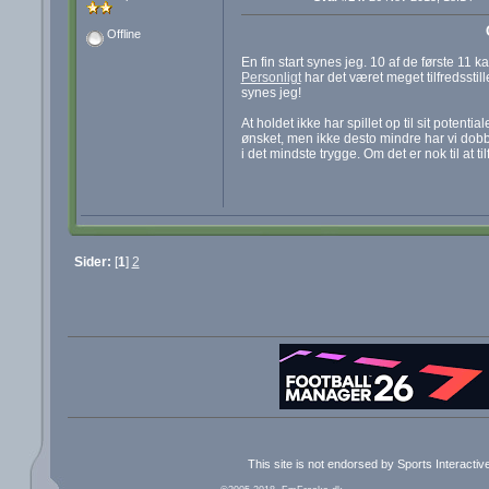
Offline
En fin start synes jeg. 10 af de første 11
Personligt
har det været meget tilfredsstil
synes jeg!
At holdet ikke har spillet op til sit potent
ønsket, men ikke desto mindre har vi dobb
i det mindste trygge. Om det er nok til at ti
Sider:
[
1
]
2
This site is not endorsed by Sports Interacti