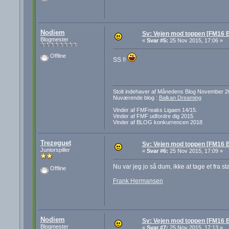
Nodiem
Sv: Vejen mod toppen [FM16 B
Blogmester
«
Svar #5:
25 Nov 2015, 17:06 »
Offline
SS !!
Stolt indehaver af Månedens Blog November 2
Nuværende blog :
Balkan Dreaming
Vinder af FMFreaks Ligaen 14/15.
Vinder af FMF udfordre dig 2015
Vinder af BLOG konkurrencen 2018
Trezeguet
Sv: Vejen mod toppen [FM16 B
Juniorspiller
«
Svar #6:
25 Nov 2015, 17:09 »
Nu var jeg jo så dum, ikke at tage et fra st
Offline
Frank Hermansen
Nodiem
Sv: Vejen mod toppen [FM16 B
Blogmester
«
Svar #7:
25 Nov 2015, 17:13 »