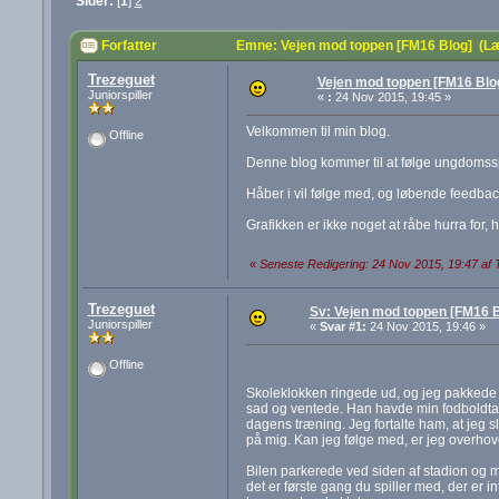
Sider:
[
1
]
2
Forfatter
Emne: Vejen mod toppen [FM16 Blog] (L
Trezeguet
Vejen mod toppen [FM16 Blo
Juniorspiller
«
:
24 Nov 2015, 19:45 »
Velkommen til min blog.
Offline
Denne blog kommer til at følge ungdomsspi
Håber i vil følge med, og løbende feedback 
Grafikken er ikke noget at råbe hurra for, 
«
Seneste Redigering: 24 Nov 2015, 19:47 af 
Trezeguet
Sv: Vejen mod toppen [FM16 B
Juniorspiller
«
Svar #1:
24 Nov 2015, 19:46 »
Offline
Skoleklokken ringede ud, og jeg pakkede m
sad og ventede. Han havde min fodboldtask
dagens træning. Jeg fortalte ham, at jeg s
på mig. Kan jeg følge med, er jeg overho
Bilen parkerede ved siden af stadion og mi
det er første gang du spiller med, der er i