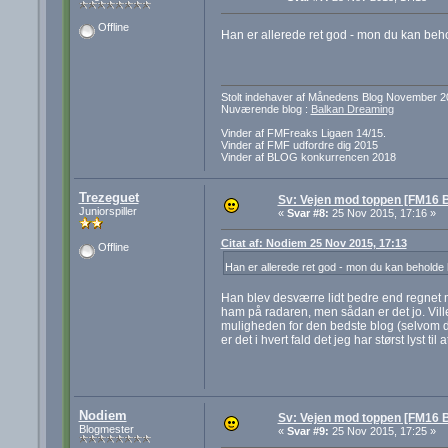
Offline
Han er allerede ret god - mon du kan beh
Stolt indehaver af Månedens Blog November 2
Nuværende blog :
Balkan Dreaming
Vinder af FMFreaks Ligaen 14/15.
Vinder af FMF udfordre dig 2015
Vinder af BLOG konkurrencen 2018
Trezeguet
Sv: Vejen mod toppen [FM16 B
Juniorspiller
«
Svar #8:
25 Nov 2015, 17:16 »
Citat af: Nodiem 25 Nov 2015, 17:13
Offline
Han er allerede ret god - mon du kan beholde
Han blev desværre lidt bedre end regnet 
ham på radaren, men sådan er det jo. Vill
muligheden for den bedste blog (selvom 
er det i hvert fald det jeg har størst lyst til 
Nodiem
Sv: Vejen mod toppen [FM16 B
Blogmester
«
Svar #9:
25 Nov 2015, 17:25 »