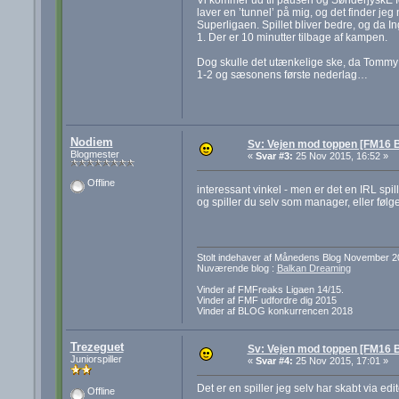
laver en ’tunnel’ på mig, og det finder jeg 
Superligaen. Spillet bliver bedre, og da Ingv
1. Der er 10 minutter tilbage af kampen.
Dog skulle det utænkelige ske, da Tommy B
1-2 og sæsonens første nederlag…
Nodiem
Sv: Vejen mod toppen [FM16 B
Blogmester
«
Svar #3:
25 Nov 2015, 16:52 »
Offline
interessant vinkel - men er det en IRL spille
og spiller du selv som manager, eller følg
Stolt indehaver af Månedens Blog November 2
Nuværende blog :
Balkan Dreaming
Vinder af FMFreaks Ligaen 14/15.
Vinder af FMF udfordre dig 2015
Vinder af BLOG konkurrencen 2018
Trezeguet
Sv: Vejen mod toppen [FM16 B
Juniorspiller
«
Svar #4:
25 Nov 2015, 17:01 »
Det er en spiller jeg selv har skabt via edi
Offline