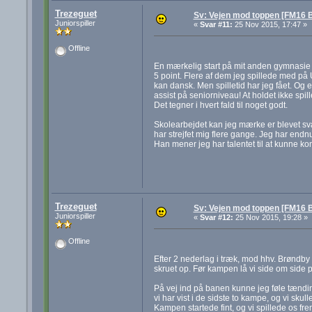
Trezeguet
Sv: Vejen mod toppen [FM16 B
Juniorspiller
«
Svar #11:
25 Nov 2015, 17:47 »
Offline
En mærkelig start på mit anden gymnasie å
5 point. Flere af dem jeg spillede med på U
kan dansk. Men spilletid har jeg fået. Og e
assist på seniorniveau! At holdet ikke spi
Det tegner i hvert fald til noget godt.
Skolearbejdet kan jeg mærke er blevet sv
har strejfet mig flere gange. Jeg har en
Han mener jeg har talentet til at kunne k
Trezeguet
Sv: Vejen mod toppen [FM16 B
Juniorspiller
«
Svar #12:
25 Nov 2015, 19:28 »
Offline
Efter 2 nederlag i træk, mod hhv. Brøndb
skruet op. Før kampen lå vi side om side p
På vej ind på banen kunne jeg føle tænding
vi har vist i de sidste to kampe, og vi skul
Kampen startede fint, og vi spillede os fre