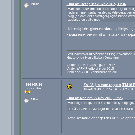
Citat af: Trezeguet 25 Nov 2015, 17:16
Offline
Han blev desværre lidt bedre end regnet med
radaren, men sådan er det jo. Ville også gerne
blog (selvom det selvfølgelig også kunne være 
at skrive og spille med :-)
Helt enig i det giver en større spillelyst 
henter ham, om du så vil lave en Manager f
Stolt indehaver af Månedens Blog November 2
Nuværende blog :
Balkan Dreaming
Vinder af FMFreaks Ligaen 14/15.
Vinder af FMF udfordre dig 2015
Vinder af BLOG konkurrencen 2018
Trezeguet
Sv: Vejen mod toppen [FM16 B
Juniorspiller
«
Svar #10:
25 Nov 2015, 17:33 »
Citat af: Nodiem 25 Nov 2015, 17:25
Offline
Helt enig i det giver en større spillelyst og 
du så vil lave en Manager for Real, eller bare 
Dette scenarie er noget der vil blive opdage