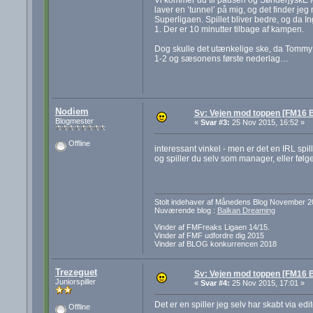
laver en ’tunnel’ på mig, og det finder jeg 
Superligaen. Spillet bliver bedre, og da Ingv
1. Der er 10 minutter tilbage af kampen.
Dog skulle det utænkelige ske, da Tommy B
1-2 og sæsonens første nederlag…
Nodiem
Sv: Vejen mod toppen [FM16 B
Blogmester
«
Svar #3:
25 Nov 2015, 16:52 »
Offline
interessant vinkel - men er det en IRL spille
og spiller du selv som manager, eller følg
Stolt indehaver af Månedens Blog November 2
Nuværende blog :
Balkan Dreaming
Vinder af FMFreaks Ligaen 14/15.
Vinder af FMF udfordre dig 2015
Vinder af BLOG konkurrencen 2018
Trezeguet
Sv: Vejen mod toppen [FM16 B
Juniorspiller
«
Svar #4:
25 Nov 2015, 17:01 »
Det er en spiller jeg selv har skabt via edi
Offline