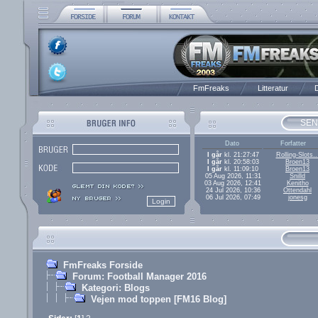
FmFreaks
Litteratur
D
SEN
Dato
Forfatter
I går
kl. 21:27:47
Rolling-Slots..
I går
kl. 20:58:03
Broen13
I går
kl. 11:09:10
Broen13
05 Aug 2026, 11:31
Snilld
03 Aug 2026, 12:41
Kenitho
24 Jul 2026, 10:36
Ottendahl
06 Jul 2026, 07:49
jonesg
FmFreaks Forside
Forum: Football Manager 2016
Kategori: Blogs
Vejen mod toppen [FM16 Blog]