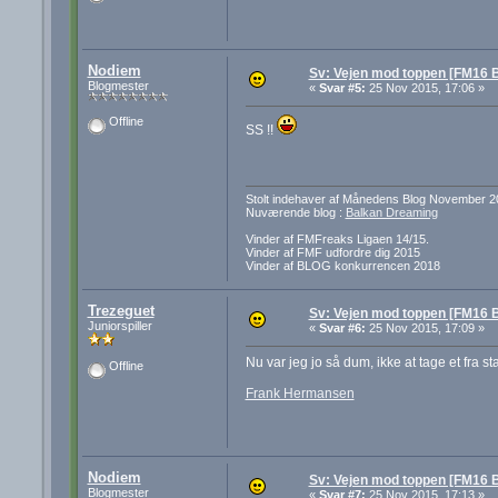
Nodiem
Sv: Vejen mod toppen [FM16 B
Blogmester
«
Svar #5:
25 Nov 2015, 17:06 »
Offline
SS !!
Stolt indehaver af Månedens Blog November 2
Nuværende blog :
Balkan Dreaming
Vinder af FMFreaks Ligaen 14/15.
Vinder af FMF udfordre dig 2015
Vinder af BLOG konkurrencen 2018
Trezeguet
Sv: Vejen mod toppen [FM16 B
Juniorspiller
«
Svar #6:
25 Nov 2015, 17:09 »
Nu var jeg jo så dum, ikke at tage et fra st
Offline
Frank Hermansen
Nodiem
Sv: Vejen mod toppen [FM16 B
Blogmester
«
Svar #7:
25 Nov 2015, 17:13 »