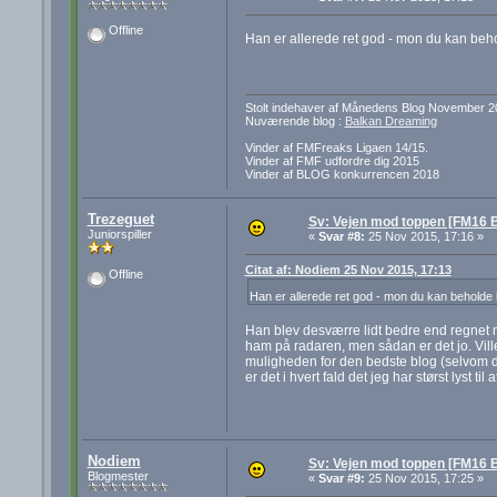
Offline
Han er allerede ret god - mon du kan beh
Stolt indehaver af Månedens Blog November 2
Nuværende blog :
Balkan Dreaming
Vinder af FMFreaks Ligaen 14/15.
Vinder af FMF udfordre dig 2015
Vinder af BLOG konkurrencen 2018
Trezeguet
Sv: Vejen mod toppen [FM16 B
Juniorspiller
«
Svar #8:
25 Nov 2015, 17:16 »
Citat af: Nodiem 25 Nov 2015, 17:13
Offline
Han er allerede ret god - mon du kan beholde
Han blev desværre lidt bedre end regnet 
ham på radaren, men sådan er det jo. Vill
muligheden for den bedste blog (selvom 
er det i hvert fald det jeg har størst lyst til 
Nodiem
Sv: Vejen mod toppen [FM16 B
Blogmester
«
Svar #9:
25 Nov 2015, 17:25 »