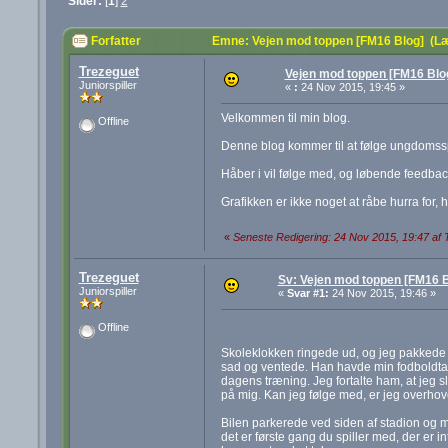
Sider:
[
1
]
2
Forfatter
Emne: Vejen mod toppen [FM16 Blog] (L
Trezeguet
Vejen mod toppen [FM16 Blo
Juniorspiller
«
:
24 Nov 2015, 19:45 »
Velkommen til min blog.
Offline
Denne blog kommer til at følge ungdomsspi
Håber i vil følge med, og løbende feedback 
Grafikken er ikke noget at råbe hurra for, 
«
Seneste Redigering: 24 Nov 2015, 19:47 af 
Trezeguet
Sv: Vejen mod toppen [FM16 B
Juniorspiller
«
Svar #1:
24 Nov 2015, 19:46 »
Offline
Skoleklokken ringede ud, og jeg pakkede m
sad og ventede. Han havde min fodboldtask
dagens træning. Jeg fortalte ham, at jeg s
på mig. Kan jeg følge med, er jeg overho
Bilen parkerede ved siden af stadion og mi
det er første gang du spiller med, der er i