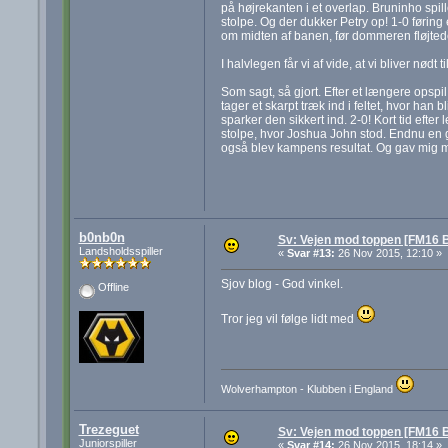
på højrekanten i et overlap. Bruninho spill
stolpe. Og der dukker Petry op! 1-0 føring
om midten af banen, før dommeren fløjtede
I halvlegen får vi af vide, at vi bliver nødt
Som sagt, så gjort. Efter et længere opspil
tager et skarpt træk ind i feltet, hvor han 
sparker den sikkert ind. 2-0! Kort tid eft
stolpe, hvor Joshua John stod. Endnu en
også blev kampens resultat. Og gav mig m
b0nb0n
Sv: Vejen mod toppen [FM16 B
Landsholdsspiller
«
Svar #13:
26 Nov 2015, 12:10 »
Sjov blog - God vinkel.
Offline
Tror jeg vil følge lidt med
Wolverhampton - Klubben i England
Trezeguet
Sv: Vejen mod toppen [FM16 B
Juniorspiller
«
Svar #14:
26 Nov 2015, 18:14 »