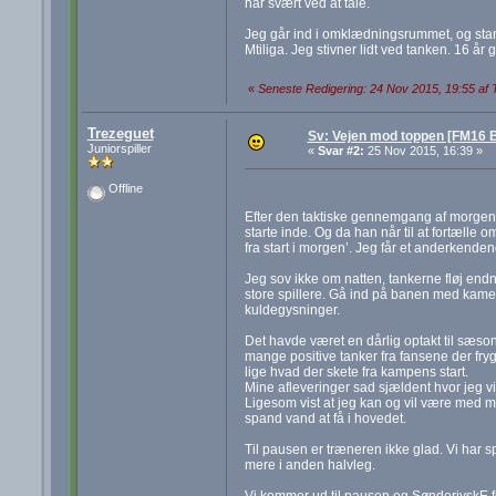
har svært ved at tale.
Jeg går ind i omklædningsrummet, og stan
Mtiliga. Jeg stivner lidt ved tanken. 16 år
«
Seneste Redigering: 24 Nov 2015, 19:55 af 
Trezeguet
Sv: Vejen mod toppen [FM16 B
Juniorspiller
«
Svar #2:
25 Nov 2015, 16:39 »
Offline
Efter den taktiske gennemgang af morgenda
starte inde. Og da han når til at fortæll
fra start i morgen’. Jeg får et anderkende
Jeg sov ikke om natten, tankerne fløj endn
store spillere. Gå ind på banen med kamer
kuldegysninger.
Det havde været en dårlig optakt til sæso
mange positive tanker fra fansene der fryg
lige hvad der skete fra kampens start.
Mine afleveringer sad sjældent hvor jeg vi
Ligesom vist at jeg kan og vil være med m
spand vand at få i hovedet.
Til pausen er træneren ikke glad. Vi har s
mere i anden halvleg.
Vi kommer ud til pausen og SønderjyskE for