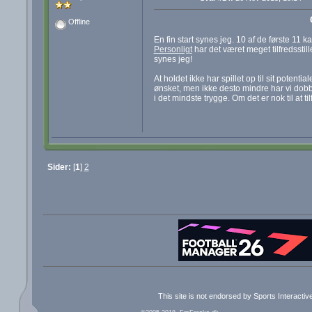
Offline
En fin start synes jeg. 10 af de første 11
Personligt
har det været meget tilfredsstil
synes jeg!
At holdet ikke har spillet op til sit potent
ønsket, men ikke desto mindre har vi dobb
i det mindste trygge. Om det er nok til at ti
Sider:
[
1
]
2
This site is not endorsed by Sports Interacti