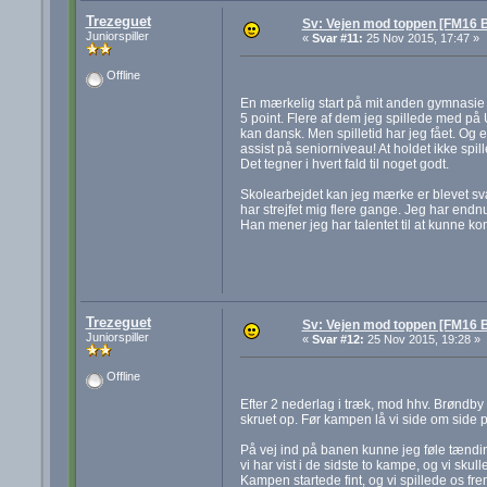
Trezeguet
Sv: Vejen mod toppen [FM16 B
Juniorspiller
«
Svar #11:
25 Nov 2015, 17:47 »
Offline
En mærkelig start på mit anden gymnasie å
5 point. Flere af dem jeg spillede med på U
kan dansk. Men spilletid har jeg fået. Og e
assist på seniorniveau! At holdet ikke spi
Det tegner i hvert fald til noget godt.
Skolearbejdet kan jeg mærke er blevet sv
har strejfet mig flere gange. Jeg har en
Han mener jeg har talentet til at kunne k
Trezeguet
Sv: Vejen mod toppen [FM16 B
Juniorspiller
«
Svar #12:
25 Nov 2015, 19:28 »
Offline
Efter 2 nederlag i træk, mod hhv. Brøndb
skruet op. Før kampen lå vi side om side p
På vej ind på banen kunne jeg føle tænding
vi har vist i de sidste to kampe, og vi skul
Kampen startede fint, og vi spillede os fre