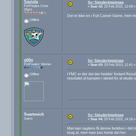
Saviola
Sv: Simuleringsknap
FmFreaks Crew
«
Svar #2:
20 Feb 2015, 12:09 »
(Ejer)
Der er ikke en i Full Career Game, men me
Offline
g00n
Sv: Simuleringsknap
FmFreaks' Venner
«
Svar #3:
20 Feb 2015, 12:41 »
I FMC er der det der hedder 'Instant Resu
Offline
resultatet af kampen i stedet for at skulle
Svartovich
Sv: Simuleringsknap
Gæst
«
Svar #4:
20 Feb 2015, 14:18 »
Man kan sagtens få denne funktion i det rig
brug af, men man kan hente det her: