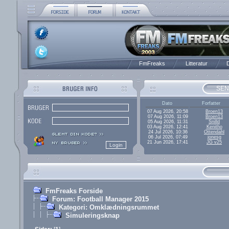
FmFreaks
Litteratur
D
SEN
Dato
Forfatter
07 Aug 2026, 20:58
Broen13
07 Aug 2026, 11:09
Broen13
05 Aug 2026, 11:31
Snilld
03 Aug 2026, 12:41
Kenitho
24 Jul 2026, 10:36
Ottendahl
06 Jul 2026, 07:49
jonesg
21 Jun 2026, 17:41
JG v25
FmFreaks Forside
Forum: Football Manager 2015
Kategori: Omklædningsrummet
Simuleringsknap