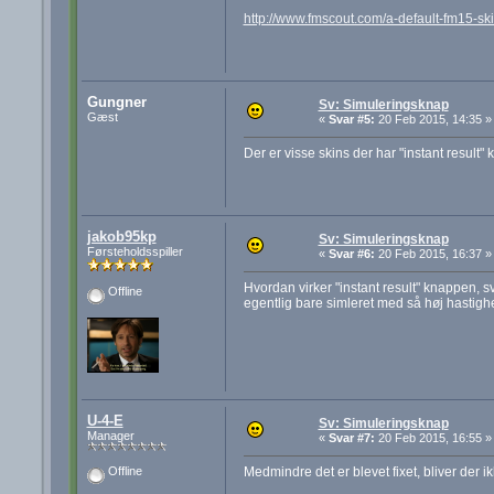
http://www.fmscout.com/a-default-fm15-skin
Gungner
Sv: Simuleringsknap
Gæst
«
Svar #5:
20 Feb 2015, 14:35 »
Der er visse skins der har "instant result"
jakob95kp
Sv: Simuleringsknap
Førsteholdsspiller
«
Svar #6:
20 Feb 2015, 16:37 »
Hvordan virker "instant result" knappen, sva
Offline
egentlig bare simleret med så høj hastighe
U-4-E
Sv: Simuleringsknap
Manager
«
Svar #7:
20 Feb 2015, 16:55 »
Medmindre det er blevet fixet, bliver der i
Offline