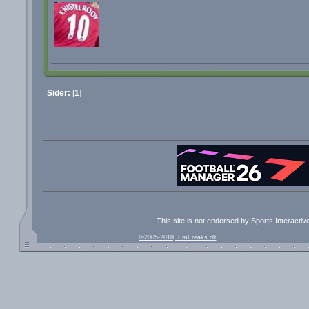
Sider:
[
1
]
This site is not endorsed by Sports Interacti
©2005-2018, FmFreaks.dk