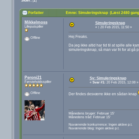
Sider:
[
1
]
Forfatter
Emne: Simuleringsknap (Læst 2480 gang
Mikkelmoss
Simuleringsknap
Lilleputspiller
«
:
20 Feb 2015, 11:50 »
Hej Freaks.
Offline
Da jeg ikke altid har tid til at spille al
simuleringsknap, så man var fri for at gå p
Peroni21
Sv: Simuleringsknap
Førsteholdsspiller
«
Svar #1:
20 Feb 2015, 12:08 »
Offline
Der findes desværre ikke en sådan knap
Månedens bruger: Februar 15'
Månedens tråd: Februar 15'
Nuværende konkurrence: Ingen aktive p.t.
Nuværende blog: Ingen aktive p.t.