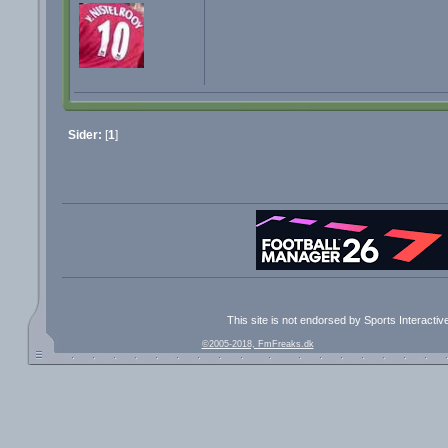
Sider:
[
1
]
This site is not endorsed by Sports Interacti
©2005-2018, FmFreaks.dk