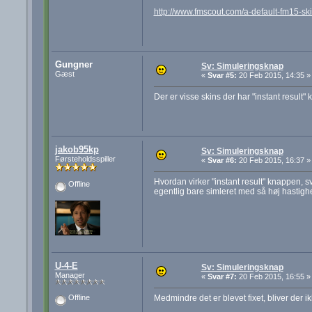
http://www.fmscout.com/a-default-fm15-skin
Gungner
Sv: Simuleringsknap
Gæst
«
Svar #5:
20 Feb 2015, 14:35 »
Der er visse skins der har "instant result"
jakob95kp
Sv: Simuleringsknap
Førsteholdsspiller
«
Svar #6:
20 Feb 2015, 16:37 »
Hvordan virker "instant result" knappen, sva
Offline
egentlig bare simleret med så høj hastighe
U-4-E
Sv: Simuleringsknap
Manager
«
Svar #7:
20 Feb 2015, 16:55 »
Medmindre det er blevet fixet, bliver der i
Offline