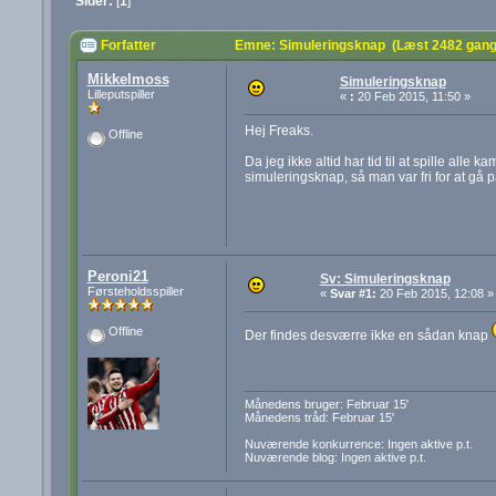
Sider:
[
1
]
Forfatter
Emne: Simuleringsknap (Læst 2482 gang
Mikkelmoss
Simuleringsknap
Lilleputspiller
«
:
20 Feb 2015, 11:50 »
Hej Freaks.
Offline
Da jeg ikke altid har tid til at spille al
simuleringsknap, så man var fri for at gå p
Peroni21
Sv: Simuleringsknap
Førsteholdsspiller
«
Svar #1:
20 Feb 2015, 12:08 »
Offline
Der findes desværre ikke en sådan knap
Månedens bruger: Februar 15'
Månedens tråd: Februar 15'
Nuværende konkurrence: Ingen aktive p.t.
Nuværende blog: Ingen aktive p.t.