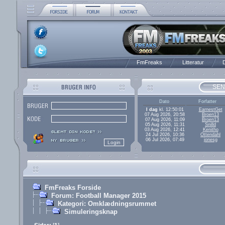
FmFreaks
Litteratur
D
SEN
Dato
Forfatter
I dag
kl. 12:50:01
EarnestGet
07 Aug 2026, 20:58
Broen13
07 Aug 2026, 11:09
Broen13
05 Aug 2026, 11:31
Snilld
03 Aug 2026, 12:41
Kenitho
24 Jul 2026, 10:36
Ottendahl
06 Jul 2026, 07:49
jonesg
FmFreaks Forside
Forum: Football Manager 2015
Kategori: Omklædningsrummet
Simuleringsknap