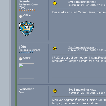
Saviola
Sv: Simuleringsknap
FmFreaks Crew
«
Svar #2:
20 Feb 2015, 12:09 »
(Ejer)
Der er ikke en i Full Career Game, men me
Offline
g00n
Sv: Simuleringsknap
FmFreaks' Venner
«
Svar #3:
20 Feb 2015, 12:41 »
I FMC er der det der hedder 'Instant Resu
Offline
resultatet af kampen i stedet for at skulle
Svartovich
Sv: Simuleringsknap
Gæst
«
Svar #4:
20 Feb 2015, 14:18 »
Man kan sagtens få denne funktion i det rig
brug af, men man kan hente det her: