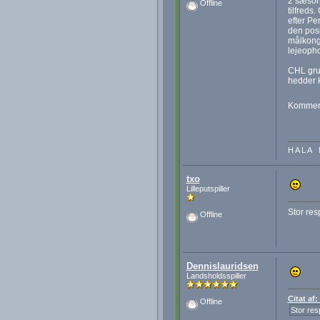
2 sæson 
Offline
tilfreds
efter Pe
den posi
målkonge
lejeopho
CHL grup
hedder k
Kommer 
H A L A 
txo
Lilleputspiller
Stor res
Offline
Dennislauridsen
Landsholdsspiller
Citat af:
Offline
Stor res