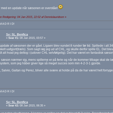
med en update når sæsonen er overstået
e Redigering: 04 Jan 2015, 22:02 af Dennislauridsen
»
M A D R I D!
Sv: SL. Benfica
«
Svar #1:
08 Jan 2015, 03:57 »
update af sæsonen der er gået. Ligaen blev vundet 8 runder før tid. Spillede i alt 34
kelt uafgjort(træls). Som sagt røg jeg ud af CHL, og skulle derfor spille EL. Det blev 
t alt hvad jeg deltog i (udover CHL selvfølgelig). Det har været en fantastisk sæson.
sæson nærmer sig, mens spillerne er på ferie og når de kommer tilbage skal de lær
system, som jeg håber giver lige så meget succes som min 4-2-3-1 gjorde.
 Salvio, Gaitan og Perez, bliver alle svære at holde på da de har været helt forryg
M A D R I D!
Sv: SL. Benfica
«
Svar #2:
08 Jan 2015, 06:35 »