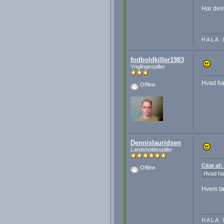
Har desv
H A L A 
fodboldkiller1983
Ynglingespiller
Hvad har
Offline
Dennislauridsen
Landsholdsspiller
Citat af
Offline
Hvad har
Hvem tæ
H A L A 