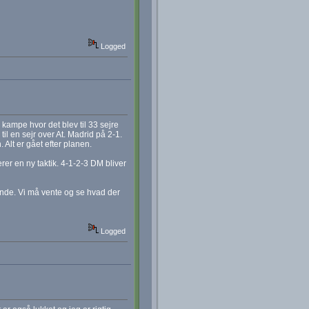
Logged
 kampe hvor det blev til 33 sejre
til en sejr over At. Madrid på 2-1.
 Alt er gået efter planen.
er en ny taktik. 4-1-2-3 DM bliver
ende. Vi må vente og se hvad der
Logged