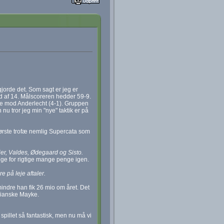
jorde det. Som sagt er jeg er
ud af 14. Målscoreren hedder 59-9.
de mod Anderlecht (4-1). Gruppen
u tror jeg min "nye" taktik er på
 første trofæ nemlig Supercata som
Ajer, Valdes, Ødegaard og Sisto.
lge for rigtige mange penge igen.
e på leje aftaler.
indre han fik 26 mio om året. Det
ilianske Mayke.
 spillet så fantastisk, men nu må vi