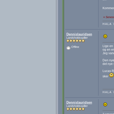
Kommer 
«
Senest
H A L A 
Dennislauridsen
Landsholdsspiller
Lige en 
Offline
og en en
Jeg vand
Den nye 
det nye 
Lucas R,
sker
H A L A 
Dennislauridsen
Landsholdsspiller