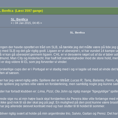
. Benfica (Læst 3597 gange)
SL. Benfica
«
:
04 Jan 2015, 04:45 »
SL. Benfica
ingen der havde oprettet en tråd om SLB, så tænkte jeg det måtte være på tide jeg g
op med SLB og det går rigtig godt. Ligaen er vi ubesejret i, vi har vundet 14 kampe 
 vi kan gå ubesejret gennem ligaen. CHL er vi desværre røget ud af da vi taber u
mund, Man City og Anderlecht. Har haft lidt vanskeligheder mod de store hold, men n
i er dog videre til EL som jeg forventer vi vinder.
forskellige cups der er i Portugal er vi stadig med i og vi lagde ud med at vinde det
arten af sæson.
r har jeg været rigtig aktiv. Spillere der er tiltrådt:
Lucas R, Tariq, Balanta, Fierro, 
de spillere jeg syntes ville være en forstærkning, men samtidig nogle jeg kunne sæ
 der har forladt klubben er:
Lima, Pizzi, Ola John og rigtig mange "ligegyldige" spiller
rede sige nu at min højre back skal forstærkes da Pereira ikke ville forlænge med m
ikke god nok til så der skal jeg på jagt. En mulighed på den post kunne være bras
har jeg allerede skrevet kontrakt med og han slutter til til holdet til sommer.
 bliver rigtig svært at holde på min argentinske trio, Salvio, Gaitan og Perez. Det har