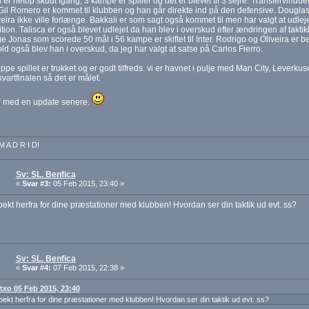
er netop skudt igang, 3 kampe er spiller og det er blevet til 3 sejre. Transfervinduet 
. Gil Romero er kommet til klubben og han går direkte ind på den defensive. Douglas
reira ikke ville forlænge. Bakkali er som sagt også kommet til men har valgt at udl
tion. Talisca er også blevet udlejet da han blev i overskud efter ændringen af takti
 Jonas som scorede 50 mål i 56 kampe er skiftet til Inter. Rodrigo og Oliveira er 
ld også blev han i overskud, da jeg har valgt at satse på Carlos Fierro.
pe spillet er trukket og er godt tilfreds. vi er havnet i pulje med Man City, Leverk
vartfinalen så det er målet.
med en update senere.
M A D R I D!
Sv: SL. Benfica
«
Svar #3:
05 Feb 2015, 23:40 »
pekt herfra for dine præstationer med klubben! Hvordan ser din taktik ud evt. ss?
Sv: SL. Benfica
«
Svar #4:
07 Feb 2015, 22:38 »
 txo 05 Feb 2015, 23:40
pekt herfra for dine præstationer med klubben! Hvordan ser din taktik ud evt. ss?