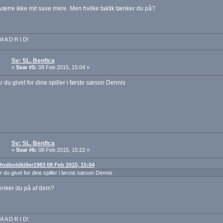
ærre ikke mit save mere. Men hvilke taktik tænker du på?
M A D R I D!
Sv: SL. Benfica
«
Svar #5:
08 Feb 2015, 15:04 »
 du givet for dine spiller i første sæson Dennis
Sv: SL. Benfica
«
Svar #6:
08 Feb 2015, 15:22 »
: fodboldkiller1983 08 Feb 2015, 15:04
 du givet for dine spiller i første sæson Dennis
nker du på af dem?
M A D R I D!