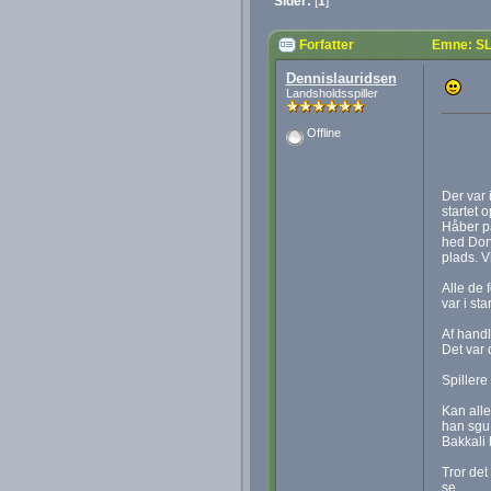
Sider:
[
1
]
Forfatter
Emne: SL
Dennislauridsen
Landsholdsspiller
Offline
Der var 
startet 
Håber på
hed Dort
plads. V
Alle de 
var i st
Af handle
Det var 
Spillere
Kan alle
han sgu 
Bakkali 
Tror det
se.