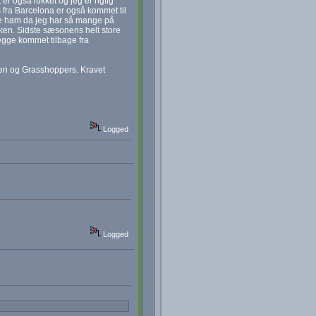
er også lukket og jeg er rigtig
 fra Barcelona er også kommet til
eje ham da jeg har så mange på
kken. Sidste sæsonens helt store
begge kommet tilbage fra
usen og Grasshoppers. Kravet
Logged
Logged