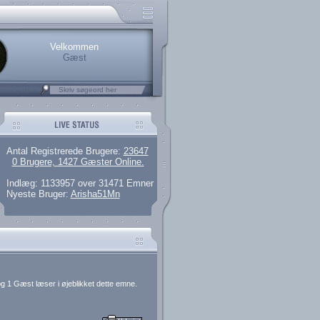
.
rerede brugere
 artikler og 135 guides
M25.264.324,00)
kke her.
Velkommen
Gæst
Antal Registrerede Brugere:
23647
0 Brugere, 1427 Gæster Online.
Indlæg: 1133957 over 31471 Emner
Nyeste Bruger:
Arisha51Mn
g 1 Gæst læser i øjeblikket dette emne.