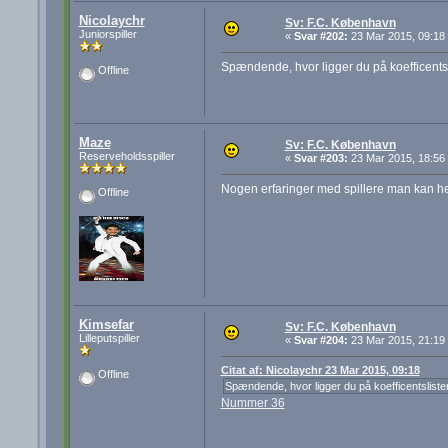
Nicolaychr
Sv: F.C. København
Juniorspiller
«
Svar #202:
23 Mar 2015, 09:18
Spændende, hvor ligger du på koefficents
Offline
Maze
Sv: F.C. København
Reserveholdsspiller
«
Svar #203:
23 Mar 2015, 18:56
Nogen erfaringer med spillere man kan hen
Offline
Kimsefar
Sv: F.C. København
Lilleputspiller
«
Svar #204:
23 Mar 2015, 21:19
Citat af: Nicolaychr 23 Mar 2015, 09:18
Offline
Spændende, hvor ligger du på koefficentsliste
Nummer 36