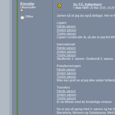
Kimsefar
Sv: F.C. København
Lilleputspiller
«
Svar #197:
20 Mar 2015, 16:29
Jamen så vil jeg da også deltage. Her er li
Offline
Ligaen
Første sæson
Anden sæson
Tredje sæson
Ligaen vundet alle år, så der er jeg fint t
Internationalt
Første sæson
Anden sæson
Tredje sæson
Skuffende 2. sæson. Godkendt 3. sæson.
Pokalturneringen
Første sæson
Anden sæson
Tredje sæson
Man kan godt se at jeg ikke satser forfær
Transfers
Første sæson
Anden sæson
Tredje sæson
Er ok tilfreds med de forskellige vinduer.
Nu er jeg så igang med 4. sæson og her li
Barcelona, Monaco og Galatasaray. Med li