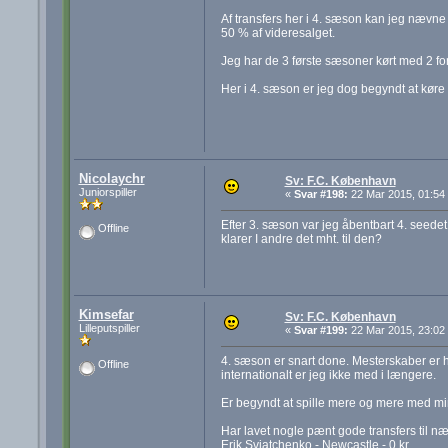
Af transfers her i 4. sæson kan jeg nævne 
50 % af videresalget.
Jeg har de 3 første sæsoner kørt med 2 for
Her i 4. sæson er jeg dog begyndt at køre 
Nicolaychr
Sv: F.C. København
Juniorspiller
«
Svar #198:
22 Mar 2015, 01:54
Efter 3. sæson var jeg åbentbart 4. seedet 
Offline
klarer I andre det mht. til den?
Kimsefar
Sv: F.C. København
Lilleputspiller
«
Svar #199:
22 Mar 2015, 23:02
4. sæson er snart done. Mesterskaber er h
Offline
internationalt er jeg ikke med i længere.
Er begyndt at spille mere og mere med min 
Har lavet nogle pænt gode transfers til næ
Erik Sviatchenko - Newcastle - 0 kr.