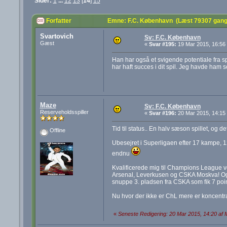
Sider:
1
...
12
13
[
14
]
15
Forfatter
Emne: F.C. København (Læst 79307 gang
Svartovich
Sv: F.C. København
Gæst
«
Svar #195:
19 Mar 2015, 16:56
Han har også et svigende potentiale fra spil
har haft succes i dit spil. Jeg havde ham
Maze
Sv: F.C. København
Reserveholdsspiller
«
Svar #196:
20 Mar 2015, 14:15
Tid til status.. En halv sæson spillet, og
Offline
Ubesejret i Superligaen efter 17 kampe, 1
endnu
Kvalificerede mig til Champions League v
Arsenal, Leverkusen og CSKA Moskva! Og d
snuppe 3. pladsen fra CSKA som fik 7 po
Nu hvor der ikke er ChL mere er koncentra
«
Seneste Redigering: 20 Mar 2015, 14:20 af