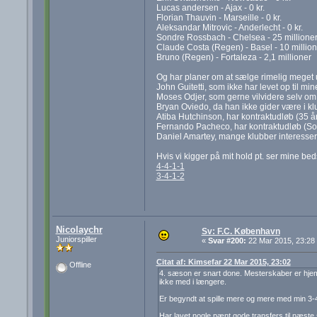
Lucas andersen - Ajax - 0 kr.
Florian Thauvin - Marseille - 0 kr.
Aleksandar Mitrovic - Anderlecht - 0 kr.
Sondre Rossbach - Chelsea - 25 millione
Claude Costa (Regen) - Basel - 10 million
Bruno (Regen) - Fortaleza - 2,1 millioner
Og har planer om at sælge rimelig meget ud
John Guitetti, som ikke har levet op til min
Moses Odjer, som gerne vilvidere selv om h
Bryan Oviedo, da han ikke gider være i k
Atiba Hutchinson, har kontraktudløb (35 å
Fernando Pacheco, har kontraktudløb (So
Daniel Amartey, mange klubber interesse
Hvis vi kigger på mit hold pt. ser mine bed
4-4-1-1
3-4-1-2
Nicolaychr
Sv: F.C. København
Juniorspiller
«
Svar #200:
22 Mar 2015, 23:28
Citat af: Kimsefar 22 Mar 2015, 23:02
Offline
4. sæson er snart done. Mesterskaber er hjemme
ikke med i længere.
Er begyndt at spille mere og mere med min 3-4-
Har lavet nogle pænt gode transfers til næste 