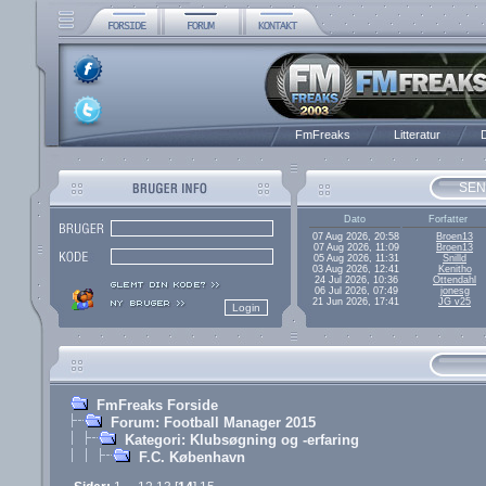
FmFreaks
Litteratur
D
SEN
Dato
Forfatter
07 Aug 2026, 20:58
Broen13
07 Aug 2026, 11:09
Broen13
05 Aug 2026, 11:31
Snilld
03 Aug 2026, 12:41
Kenitho
24 Jul 2026, 10:36
Ottendahl
06 Jul 2026, 07:49
jonesg
21 Jun 2026, 17:41
JG v25
FmFreaks Forside
Forum: Football Manager 2015
Kategori: Klubsøgning og -erfaring
F.C. København