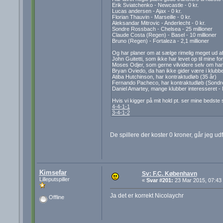
Erik Sviatchenko - Newcastle - 0 kr.
Lucas andersen - Ajax - 0 kr.
Florian Thauvin - Marseille - 0 kr.
Aleksandar Mitrovic - Anderlecht - 0 kr.
Sondre Rossbach - Chelsea - 25 millioner
Claude Costa (Regen) - Basel - 10 millioner
Bruno (Regen) - Fortaleza - 2,1 millioner
Og har planer om at sælge rimelig meget ud af 
John Guitetti, som ikke har levet op til mine fo
Moses Odjer, som gerne vilvidere selv om han i
Bryan Oviedo, da han ikke gider være i klubb
Atiba Hutchinson, har kontraktudløb (35 år)
Fernando Pacheco, har kontraktudløb (Sondr
Daniel Amartey, mange klubber interesseret 
Hvis vi kigger på mit hold pt. ser mine bedste 
4-4-1-1
3-4-1-2
De spillere der koster 0 kroner, går jeg ud
Kimsefar
Sv: F.C. København
Lilleputspiller
«
Svar #201:
23 Mar 2015, 07:43
Ja det er korrekt Nicolaychr
Offline