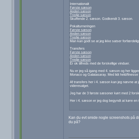
Internationalt
Første sæson
Anden sæson
Tredje sæson
Skuffende 2. sæson. Godkendt 3. sæson.
Pokalturneringen
Første sæson
Anden sæson
Tredje sæson
Man kan godt se at jeg ikke satser forfærdeli
Transfers
Første sæson
Anden sæson
Tredje sæson
Er ok tilfreds med de forskellige vinduer.
Nu er jeg så igang med 4. sæson og her ligger
Monaco og Galatasaray. Med lidt held/finesse 
Af transfers her i 4. sæson kan jeg nævne at j
videresalget.
Jeg har de 3 første sæsoner kørt med 2 forske
Her i 4. sæson er jeg dog begyndt at køre en t
Kan du evt smide nogle screenshots på diver
du på?