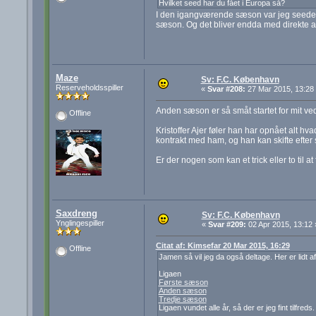
Hvilket seed har du fået i Europa så?
I den igangværende sæson var jeg seedet 2
sæson. Og det bliver endda med direkte a
Maze
Sv: F.C. København
Reserveholdsspiller
«
Svar #208:
27 Mar 2015, 13:28
Anden sæson er så småt startet for mit v
Offline
Kristoffer Ajer føler han har opnået alt hv
kontrakt med ham, og han kan skifte efte
Er der nogen som kan et trick eller to til at f
Saxdreng
Sv: F.C. København
Ynglingespiller
«
Svar #209:
02 Apr 2015, 13:12 
Citat af: Kimsefar 20 Mar 2015, 16:29
Offline
Jamen så vil jeg da også deltage. Her er lidt a
Ligaen
Første sæson
Anden sæson
Tredje sæson
Ligaen vundet alle år, så der er jeg fint tilfre