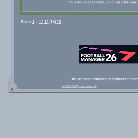
"Hvis du var en ludobrik, var du så slået hjem 
Sider:
1
...
12
13
[
14
]
15
This site is not endorsed by Sports Interacti
©2005-2018, FmFreaks.dk