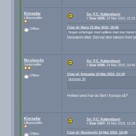
Kimsefar
Sv: F.C. København
Lilleputspiller
«
Svar #205:
23 Mar 2015, 21:23
Citat af: Maze 23 Mar 2015, 18:56
Offline
Nogen erfaringer med spillere man kan hente bi
Desværre ikke. Det var den sæson hvor jeg
Nicolaychr
Sv: F.C. København
Juniorspiller
«
Svar #206:
24 Mar 2015, 10:49
Citat af: Kimsefar 23 Mar 2015, 21:19
Offline
Nummer 36
Hvilket seed har du fået i Europa så?
Kimsefar
Sv: F.C. København
Lilleputspiller
«
Svar #207:
24 Mar 2015, 12:18
Citat af: Nicolaychr 24 Mar 2015, 10:49
Offline