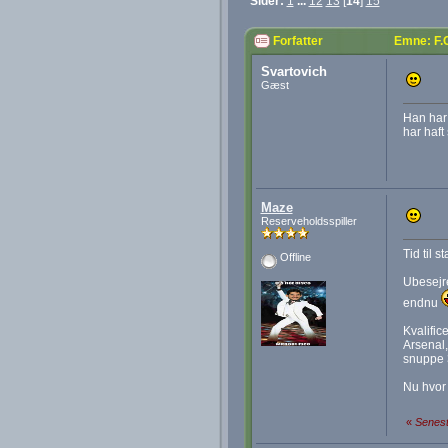
Sider:
1
...
12
13
[
14
]
15
Forfatter
Emne: F.
Svartovich
Gæst
Han har 
har haft
Maze
Reserveholdsspiller
Tid til 
Offline
Ubesejre
endnu
Kvalific
Arsenal,
snuppe 
Nu hvor 
«
Senest