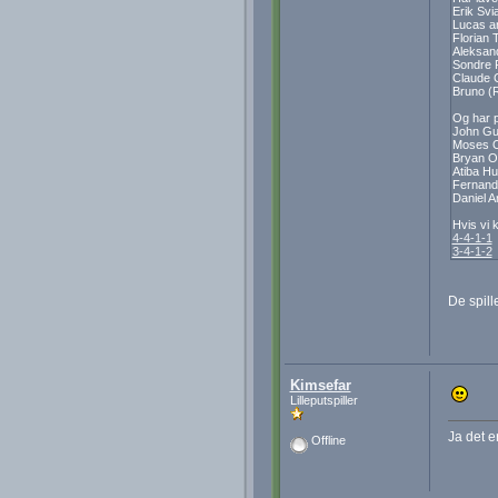
Erik Svi
Lucas an
Florian T
Aleksand
Sondre R
Claude C
Bruno (R
Og har p
John Guit
Moses Od
Bryan Ov
Atiba Hu
Fernand
Daniel A
Hvis vi 
4-4-1-1
3-4-1-2
De spill
Kimsefar
Lilleputspiller
Ja det e
Offline