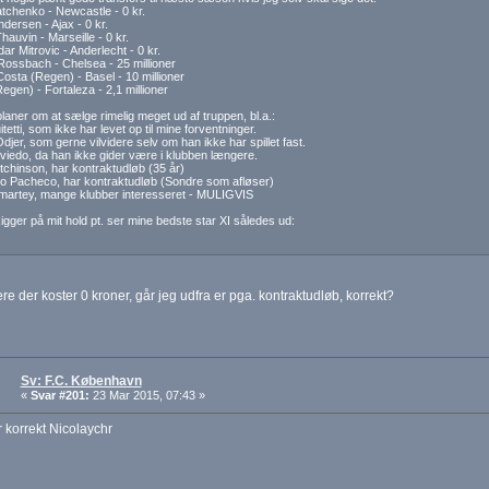
atchenko - Newcastle - 0 kr.
dersen - Ajax - 0 kr.
hauvin - Marseille - 0 kr.
ar Mitrovic - Anderlecht - 0 kr.
ossbach - Chelsea - 25 millioner
osta (Regen) - Basel - 10 millioner
egen) - Fortaleza - 2,1 millioner
laner om at sælge rimelig meget ud af truppen, bl.a.:
etti, som ikke har levet op til mine forventninger.
jer, som gerne vilvidere selv om han ikke har spillet fast.
iedo, da han ikke gider være i klubben længere.
tchinson, har kontraktudløb (35 år)
o Pacheco, har kontraktudløb (Sondre som afløser)
martey, mange klubber interesseret - MULIGVIS
kigger på mit hold pt. ser mine bedste star XI således ud:
ere der koster 0 kroner, går jeg udfra er pga. kontraktudløb, korrekt?
Sv: F.C. København
«
Svar #201:
23 Mar 2015, 07:43 »
r korrekt Nicolaychr