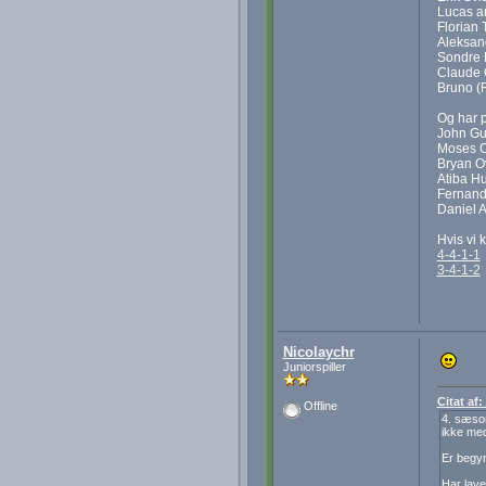
Lucas an
Florian 
Aleksand
Sondre 
Claude C
Bruno (R
Og har p
John Gui
Moses Od
Bryan Ov
Atiba Hu
Fernand
Daniel 
Hvis vi 
4-4-1-1
3-4-1-2
Nicolaychr
Juniorspiller
Citat af
Offline
4. sæson
ikke med
Er begyn
Har lave