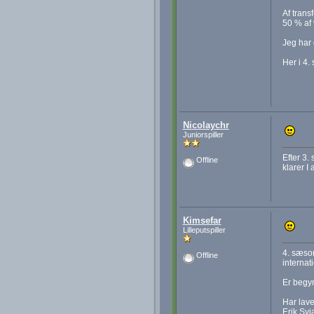
Af trans
50 % af 
Jeg har 
Her i 4.
Nicolaychr
Juniorspiller
Efter 3.
Offline
klarer I 
Kimsefar
Lilleputspiller
4. sæson
Offline
internat
Er begyn
Har lave
Erik Svi