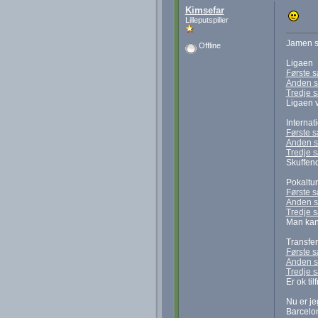
Kimsefar
Lilleputspiller
Jamen så
Offline
Ligaen
Første 
Anden 
Tredje 
Ligaen v
Internat
Første 
Anden 
Tredje 
Skuffen
Pokaltu
Første 
Anden 
Tredje 
Man kan 
Transfer
Første 
Anden 
Tredje 
Er ok ti
Nu er je
Barcelon