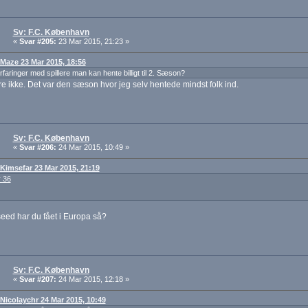
Sv: F.C. København
«
Svar #205:
23 Mar 2015, 21:23 »
: Maze 23 Mar 2015, 18:56
faringer med spillere man kan hente billigt til 2. Sæson?
 ikke. Det var den sæson hvor jeg selv hentede mindst folk ind.
Sv: F.C. København
«
Svar #206:
24 Mar 2015, 10:49 »
: Kimsefar 23 Mar 2015, 21:19
 36
seed har du fået i Europa så?
Sv: F.C. København
«
Svar #207:
24 Mar 2015, 12:18 »
: Nicolaychr 24 Mar 2015, 10:49