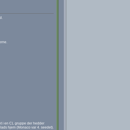
d.
erne.
et i en CL gruppe der hedder
plads hjem (Monaco var 4. seedet).