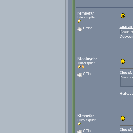
Kimsefar
Lilleputspiller
Citat af
Offline
Nogen er
Desværre
Nicolaychr
Juniorspiller
Citat af
Offline
Nummer
Hvilket 
Kimsefar
Lilleputspiller
Citat af
Offline