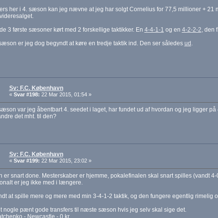
fers her i 4. sæson kan jeg nævne at jeg har solgt Cornelius for 77,5 millioner + 21
videresalget.
de 3 første sæsoner kørt med 2 forskellige taktikker. En
4-4-1-1
og en
4-2-2-2
, den 
 sæson er jeg dog begyndt at køre en tredje taktik ind. Den ser således
ud
.
Sv: F.C. København
«
Svar #198:
22 Mar 2015, 01:54 »
 sæson var jeg åbentbart 4. seedet i laget, har fundet ud af hvordan og jeg ligger på 
andre det mht. til den?
Sv: F.C. København
«
Svar #199:
22 Mar 2015, 23:02 »
 er snart done. Mesterskaber er hjemme, pokalefinalen skal snart spilles (vandt 4-0
ionalt er jeg ikke med i længere.
dt at spille mere og mere med min 3-4-1-2 taktik, og den fungere egentlig rimelig o
t nogle pænt gode transfers til næste sæson hvis jeg selv skal sige det.
atchenko - Newcastle - 0 kr.