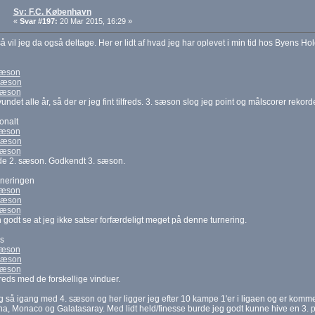
Sv: F.C. København
«
Svar #197:
20 Mar 2015, 16:29 »
 vil jeg da også deltage. Her er lidt af hvad jeg har oplevet i min tid hos Byens Hol
sæson
sæson
sæson
undet alle år, så der er jeg fint tilfreds. 3. sæson slog jeg point og målscorer rekord
ionalt
sæson
sæson
sæson
de 2. sæson. Godkendt 3. sæson.
rneringen
sæson
sæson
sæson
godt se at jeg ikke satser forfærdeligt meget på denne turnering.
s
sæson
sæson
sæson
lfreds med de forskellige vinduer.
g så igang med 4. sæson og her ligger jeg efter 10 kampe 1'er i ligaen og er komm
a, Monaco og Galatasaray. Med lidt held/finesse burde jeg godt kunne hive en 3. 