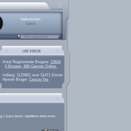
rerede brugere
 artikler og 135 guides
M25.264.324,00)
kke her.
Velkommen
Gæst
Antal Registrerede Brugere:
23654
0 Brugere, 890 Gæster Online.
Indlæg: 1133962 over 31471 Emner
Nyeste Bruger:
Cresus-Tes
g 1 Gæst læser i øjeblikket dette emne.