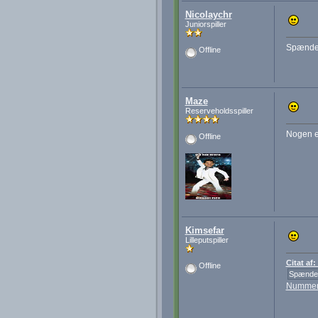
Nicolaychr
Juniorspiller
Spændend
Offline
Maze
Reserveholdsspiller
Nogen er
Offline
Kimsefar
Lilleputspiller
Citat af
Offline
Spændend
Nummer