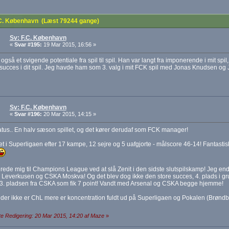
C. København (Læst 79244 gange)
Sv: F.C. København
«
Svar #195:
19 Mar 2015, 16:56 »
også et svigende potentiale fra spil til spil. Han var langt fra imponerende i mit spil
 succes i dit spil. Jeg havde ham som 3. valg i mit FCK spil med Jonas Knudsen og
Sv: F.C. København
«
Svar #196:
20 Mar 2015, 14:15 »
status.. En halv sæson spillet, og det kører derudaf som FCK manager!
t i Superligaen efter 17 kampe, 12 sejre og 5 uafgjorte - målscore 46-14! Fantasti
erede mig til Champions League ved at slå Zenit i den sidste slutspilskamp! Jeg 
 Leverkusen og CSKA Moskva! Og det blev dog ikke den store succes, 4. plads i gr
3. pladsen fra CSKA som fik 7 point! Vandt med Arsenal og CSKA begge hjemme!
der ikke er ChL mere er koncentration fuldt ud på Superligaen og Pokalen (Brøndby 
e Redigering: 20 Mar 2015, 14:20 af Maze
»