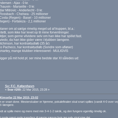
dersen - Ajax - 0 kr.
Thauvin - Marseille - 0 kr.
ar Mitrovic - Anderlecht - 0 kr.
Rossbach - Chelsea - 25 millioner
osta (Regen) - Basel - 10 millioner
egen) - Fortaleza - 2,1 millioner
laner om at sælge rimelig meget ud af truppen, bl.a.:
tetti, som ikke har levet op til mine forventninger.
jer, som gerne vilvidere selv om han ikke har spillet fast.
iedo, da han ikke gider være i klubben længere.
tchinson, har kontraktudløb (35 år)
o Pacheco, har kontraktudløb (Sondre som afløser)
Amartey, mange klubber interesseret - MULIGVIS
kigger på mit hold pt. ser mine bedste star XI således ud:
Sv: F.C. København
«
Svar #200:
22 Mar 2015, 23:28 »
: Kimsefar 22 Mar 2015, 23:02
 er snart done. Mesterskaber er hjemme, pokalefinalen skal snart spilles (vandt 4-0 over vejle
 i længere.
dt at spille mere og mere med min 3-4-1-2 taktik, og den fungere egentlig rimelig ok.
t nogle pænt gode transfers til næste sæson hvis jeg selv skal sige det.