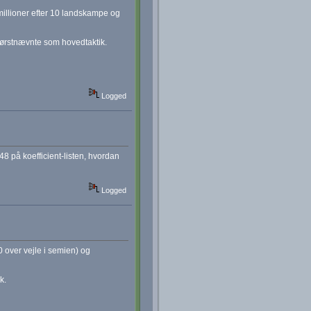
 millioner efter 10 landskampe og
førstnævnte som hovedtaktik.
Logged
48 på koefficient-listen, hvordan
Logged
 over vejle i semien) og
k.