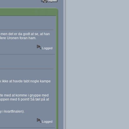
, men det er da godt at se, at han
 Jere Uronen foran ham.
Logged
sk ikke at havde tabt nogle kampe
endte med at komme i gruppe med
uppen med 6 point! Så tæt på at
i kvartfinalen).
Logged