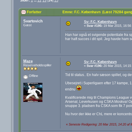
Sider:
1
...
12
13
[
14
]
15
Forfatter
Emne: F.C. København (Læst 79284 gang
Svartovich
Sv: F.C. København
Gæst
«
Svar #195:
19 Mar 2015, 16:56
Han har også et svigende potentiale fra spil
har haft succes i dit spil. Jeg havde ham
Maze
Sv: F.C. København
Reserveholdsspiller
«
Svar #196:
20 Mar 2015, 14:15
Tid til status.. En halv sæson spillet, og
Offline
Ubesejret i Superligaen efter 17 kampe, 1
endnu
Kvalificerede mig til Champions League v
Arsenal, Leverkusen og CSKA Moskva! Og d
snuppe 3. pladsen fra CSKA som fik 7 po
Nu hvor der ikke er ChL mere er koncentra
«
Seneste Redigering: 20 Mar 2015, 14:20 af