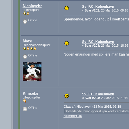
Nicolaychr
Sv: F.C. København
Juniorspiller
«
Svar #202:
23 Mar 2015, 09:18
Spændende, hvor ligger du på koefficents
Offline
Maze
Sv: F.C. København
Reserveholdsspiller
«
Svar #203:
23 Mar 2015, 18:56
Nogen erfaringer med spillere man kan hen
Offline
Kimsefar
Sv: F.C. København
Lilleputspiller
«
Svar #204:
23 Mar 2015, 21:19
Citat af: Nicolaychr 23 Mar 2015, 09:18
Offline
Spændende, hvor ligger du på koefficentsliste
Nummer 36