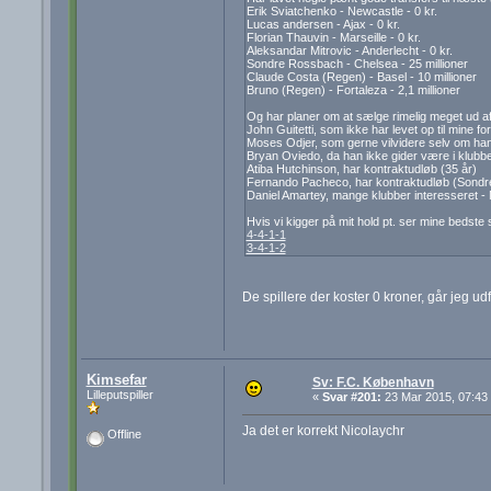
Erik Sviatchenko - Newcastle - 0 kr.
Lucas andersen - Ajax - 0 kr.
Florian Thauvin - Marseille - 0 kr.
Aleksandar Mitrovic - Anderlecht - 0 kr.
Sondre Rossbach - Chelsea - 25 millioner
Claude Costa (Regen) - Basel - 10 millioner
Bruno (Regen) - Fortaleza - 2,1 millioner
Og har planer om at sælge rimelig meget ud af 
John Guitetti, som ikke har levet op til mine fo
Moses Odjer, som gerne vilvidere selv om han i
Bryan Oviedo, da han ikke gider være i klubb
Atiba Hutchinson, har kontraktudløb (35 år)
Fernando Pacheco, har kontraktudløb (Sondr
Daniel Amartey, mange klubber interesseret 
Hvis vi kigger på mit hold pt. ser mine bedste 
4-4-1-1
3-4-1-2
De spillere der koster 0 kroner, går jeg ud
Kimsefar
Sv: F.C. København
Lilleputspiller
«
Svar #201:
23 Mar 2015, 07:43
Ja det er korrekt Nicolaychr
Offline