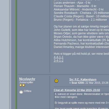
Lucas andersen - Ajax - 0 kr.
Florian Thauvin - Marseille - 0 kr.
Aleksandar Mitrovic - Anderlecht - 0 kr.
Sondre Rossbach - Chelsea - 25 millione
Claude Costa (Regen) - Basel - 10 million
Bruno (Regen) - Fortaleza - 2,1 millioner
Og har planer om at sælge rimelig meget ud
John Guitetti, som ikke har levet op til min
Moses Odjer, som gerne vilvidere selv om h
Bryan Oviedo, da han ikke gider være i k
Atiba Hutchinson, har kontraktudløb (35 å
Fernando Pacheco, har kontraktudløb (So
Daniel Amartey, mange klubber interesse
Hvis vi kigger på mit hold pt. ser mine bed
4-4-1-1
3-4-1-2
Nicolaychr
Sv: F.C. København
Juniorspiller
«
Svar #200:
22 Mar 2015, 23:28
Citat af: Kimsefar 22 Mar 2015, 23:02
Offline
4. sæson er snart done. Mesterskaber er hjemme
ikke med i længere.
Er begyndt at spille mere og mere med min 3-4-
Har lavet nogle pænt gode transfers til næste 