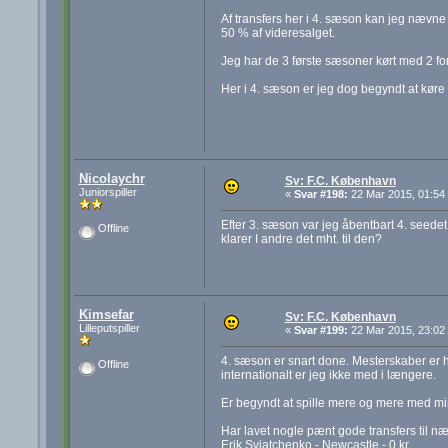
Af transfers her i 4. sæson kan jeg nævne 
50 % af videresalget.
Jeg har de 3 første sæsoner kørt med 2 for
Her i 4. sæson er jeg dog begyndt at køre 
Nicolaychr
Sv: F.C. København
Juniorspiller
«
Svar #198:
22 Mar 2015, 01:54
Efter 3. sæson var jeg åbentbart 4. seedet 
Offline
klarer I andre det mht. til den?
Kimsefar
Sv: F.C. København
Lilleputspiller
«
Svar #199:
22 Mar 2015, 23:02
4. sæson er snart done. Mesterskaber er h
Offline
internationalt er jeg ikke med i længere.
Er begyndt at spille mere og mere med min 
Har lavet nogle pænt gode transfers til næ
Erik Sviatchenko - Newcastle - 0 kr.