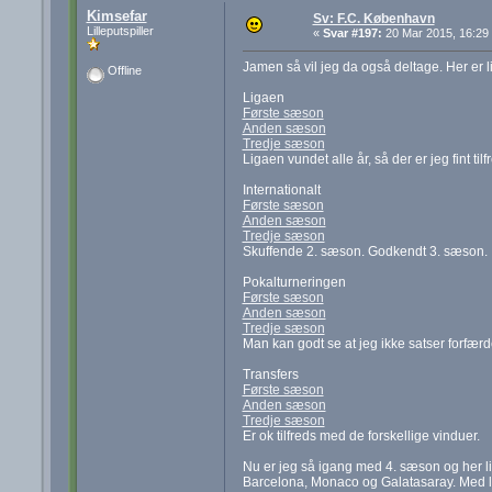
Kimsefar
Sv: F.C. København
Lilleputspiller
«
Svar #197:
20 Mar 2015, 16:29
Jamen så vil jeg da også deltage. Her er li
Offline
Ligaen
Første sæson
Anden sæson
Tredje sæson
Ligaen vundet alle år, så der er jeg fint t
Internationalt
Første sæson
Anden sæson
Tredje sæson
Skuffende 2. sæson. Godkendt 3. sæson.
Pokalturneringen
Første sæson
Anden sæson
Tredje sæson
Man kan godt se at jeg ikke satser forfær
Transfers
Første sæson
Anden sæson
Tredje sæson
Er ok tilfreds med de forskellige vinduer.
Nu er jeg så igang med 4. sæson og her li
Barcelona, Monaco og Galatasaray. Med li