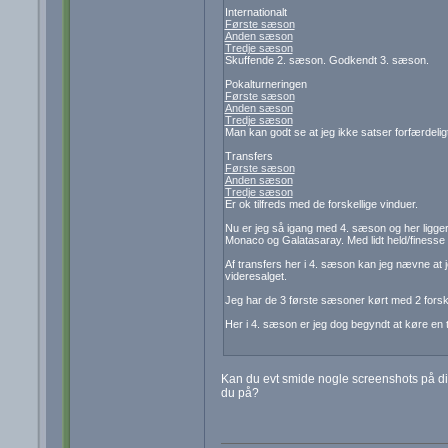
Internationalt
Første sæson
Anden sæson
Tredje sæson
Skuffende 2. sæson. Godkendt 3. sæson.
Pokalturneringen
Første sæson
Anden sæson
Tredje sæson
Man kan godt se at jeg ikke satser forfærdeli
Transfers
Første sæson
Anden sæson
Tredje sæson
Er ok tilfreds med de forskellige vinduer.
Nu er jeg så igang med 4. sæson og her ligger
Monaco og Galatasaray. Med lidt held/finesse 
Af transfers her i 4. sæson kan jeg nævne at j
videresalget.
Jeg har de 3 første sæsoner kørt med 2 forske
Her i 4. sæson er jeg dog begyndt at køre en t
Kan du evt smide nogle screenshots på diver
du på?