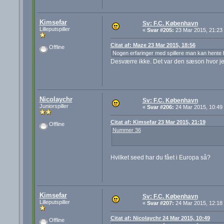
Kimsefar
Sv: F.C. København
Lilleputspiller
«
Svar #205:
23 Mar 2015, 21:23
Citat af: Maze 23 Mar 2015, 18:56
Offline
Nogen erfaringer med spillere man kan hente bi
Desværre ikke. Det var den sæson hvor jeg
Nicolaychr
Sv: F.C. København
Juniorspiller
«
Svar #206:
24 Mar 2015, 10:49
Citat af: Kimsefar 23 Mar 2015, 21:19
Offline
Nummer 36
Hvilket seed har du fået i Europa så?
Kimsefar
Sv: F.C. København
Lilleputspiller
«
Svar #207:
24 Mar 2015, 12:18
Citat af: Nicolaychr 24 Mar 2015, 10:49
Offline