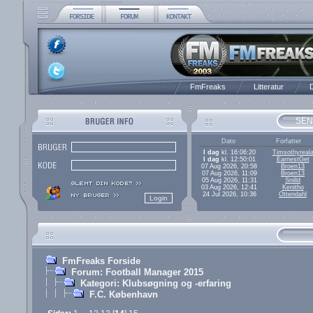
FmFreaks
Litteratur
D
SEN
Dato
Forfatter
I dag
kl. 16:06:20
Timsothyreal
I dag
kl. 12:50:01
EarnestGet
07 Aug 2026, 20:58
Broen13
07 Aug 2026, 11:09
Broen13
05 Aug 2026, 11:31
Snilld
03 Aug 2026, 12:41
Kenitho
24 Jul 2026, 10:36
Ottendahl
FmFreaks Forside
Forum: Football Manager 2015
Kategori: Klubsøgning og -erfaring
F.C. København