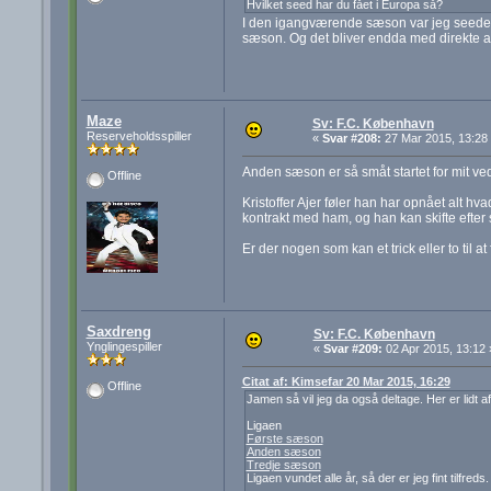
Hvilket seed har du fået i Europa så?
I den igangværende sæson var jeg seedet 2
sæson. Og det bliver endda med direkte a
Maze
Sv: F.C. København
Reserveholdsspiller
«
Svar #208:
27 Mar 2015, 13:28
Anden sæson er så småt startet for mit v
Offline
Kristoffer Ajer føler han har opnået alt hv
kontrakt med ham, og han kan skifte efte
Er der nogen som kan et trick eller to til at f
Saxdreng
Sv: F.C. København
Ynglingespiller
«
Svar #209:
02 Apr 2015, 13:12 
Citat af: Kimsefar 20 Mar 2015, 16:29
Offline
Jamen så vil jeg da også deltage. Her er lidt a
Ligaen
Første sæson
Anden sæson
Tredje sæson
Ligaen vundet alle år, så der er jeg fint tilfre