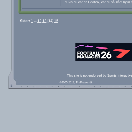
"Hvis du var en ludobrik, var du så slået hjem 
Sider:
1
...
12
13
[
14
]
15
This site is not endorsed by Sports Interacti
©2005-2018, FmFreaks.dk