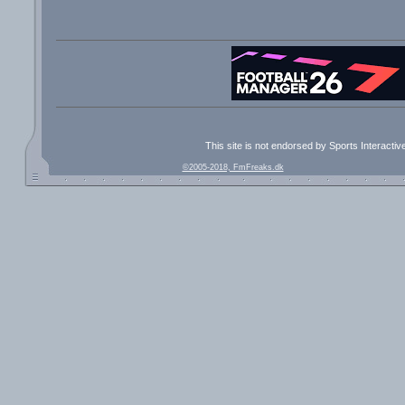
This site is not endorsed by Sports Interacti
©2005-2018, FmFreaks.dk