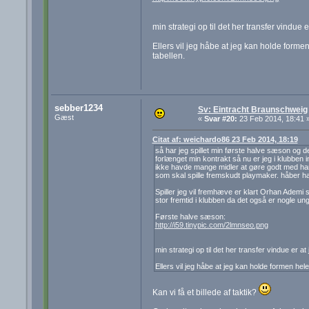
min strategi op til det her transfer vindue 
Ellers vil jeg håbe at jeg kan holde forme
tabellen.
sebber1234
Sv: Eintracht Braunschweig
Gæst
«
Svar #20:
23 Feb 2014, 18:41 
Citat af: weichardo86 23 Feb 2014, 18:19
så har jeg spillet min første halve sæson og det
forlænget min kontrakt så nu er jeg i klubben i
ikke havde mange midler at gøre godt med har je
som skal spille fremskudt playmaker. håber han
Spiller jeg vil fremhæve er klart Orhan Ademi s
stor fremtid i klubben da det også er nogle unge
Første halve sæson:
http://i59.tinypic.com/2lmnseo.png
min strategi op til det her transfer vindue er a
Ellers vil jeg håbe at jeg kan holde formen hel
Kan vi få et billede af taktik?