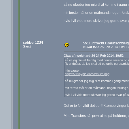
så nu glæder jeg mig til at komme i gang m
mit første mål er en målmand. nogen fors
hvis i vil vide mere skriver jeg gerne sva
sebber1234
Sv: Eintracht Braunschweig
Gæst
«
Svar #25:
25 Feb 2014, 08:11 
Citat af: weichardt86 24 Feb 2014, 19:52
så er jeg blevet færdig med denne sæson og det
fik undgået. da jeg skal ud og spille europæisk f
min sæson:
http://i59.tinypic.com/zmujm.png
så nu glæder jeg mig til at komme i gang med t
mit første mål er en målmand. nogen forslag?
hvis i vil vide mere skriver jeg gerne svar på
Det er jo for vildt det der!! Kæmpe vinger
Mht. Transfers så prøv at se på holdene, 