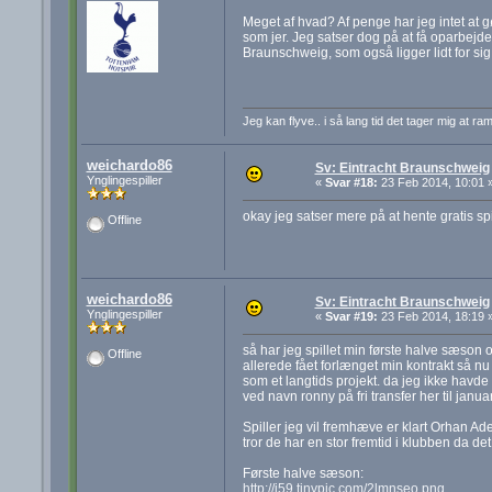
Meget af hvad? Af penge har jeg intet at 
som jer. Jeg satser dog på at få oparbej
Braunschweig, som også ligger lidt for sig
Jeg kan flyve.. i så lang tid det tager mig at ra
weichardo86
Sv: Eintracht Braunschweig
Ynglingespiller
«
Svar #18:
23 Feb 2014, 10:01 
okay jeg satser mere på at hente gratis spil
Offline
weichardo86
Sv: Eintracht Braunschweig
Ynglingespiller
«
Svar #19:
23 Feb 2014, 18:19 
så har jeg spillet min første halve sæson og
Offline
allerede fået forlænget min kontrakt så nu
som et langtids projekt. da jeg ikke havde
ved navn ronny på fri transfer her til janu
Spiller jeg vil fremhæve er klart Orhan Ad
tror de har en stor fremtid i klubben da de
Første halve sæson:
http://i59.tinypic.com/2lmnseo.png