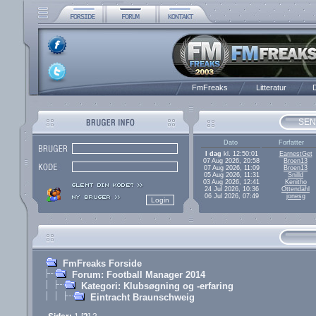
FmFreaks
Litteratur
D
SEN
Dato
Forfatter
I dag
kl. 12:50:01
EarnestGet
07 Aug 2026, 20:58
Broen13
07 Aug 2026, 11:09
Broen13
05 Aug 2026, 11:31
Snilld
03 Aug 2026, 12:41
Kenitho
24 Jul 2026, 10:36
Ottendahl
06 Jul 2026, 07:49
jonesg
FmFreaks Forside
Forum: Football Manager 2014
Kategori: Klubsøgning og -erfaring
Eintracht Braunschweig