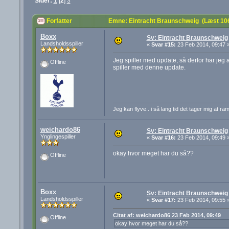
Sider:
1
[
2
]
3
Forfatter
Emne: Eintracht Braunschweig (Læst 10
Boxx
Sv: Eintracht Braunschweig
Landsholdsspiller
«
Svar #15:
23 Feb 2014, 09:47 
Jeg spiller med update, så derfor har jeg a
Offline
spiller med denne update.
Jeg kan flyve.. i så lang tid det tager mig at ra
weichardo86
Sv: Eintracht Braunschweig
Ynglingespiller
«
Svar #16:
23 Feb 2014, 09:49 
okay hvor meget har du så??
Offline
Boxx
Sv: Eintracht Braunschweig
Landsholdsspiller
«
Svar #17:
23 Feb 2014, 09:55 
Citat af: weichardo86 23 Feb 2014, 09:49
Offline
okay hvor meget har du så??