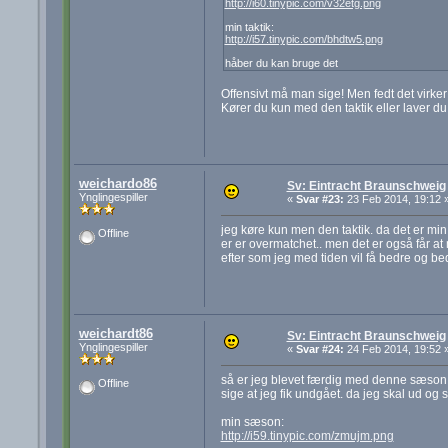
http://i60.tinypic.com/v32etg.png
min taktik:
http://i57.tinypic.com/bhdtw5.png
håber du kan bruge det
Offensivt må man sige! Men fedt det virker
Kører du kun med den taktik eller laver d
weichardo86
Sv: Eintracht Braunschweig
Ynglingespiller
«
Svar #23:
23 Feb 2014, 19:12 
jeg køre kun men den taktik. da det er min f
Offline
er er overmatchet.. men det er også får a
efter som jeg med tiden vil få bedre og bedr
weichardt86
Sv: Eintracht Braunschweig
Ynglingespiller
«
Svar #24:
24 Feb 2014, 19:52 
så er jeg blevet færdig med denne sæson og
Offline
sige at jeg fik undgået. da jeg skal ud og s
min sæson:
http://i59.tinypic.com/zmujm.png