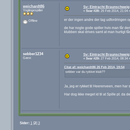
weichardt86
Sv: Eintracht Braunschweig
Ynglingespiller
«
Svar #28:
26 Feb 2014, 21:04 
er der ingen andre der tag udfordringen
Offline
de har nogle gode spiller hvis man får de
klubben skal drives samt at man hurtigt 
sebber1234
Sv: Eintracht Braunschweig
Gæst
«
Svar #29:
27 Feb 2014, 08:34 
Citat af: weichardt86 26 Feb 2014, 19:54
sebber var du rykket klub??
Ja, jeg er rykket til Heerenveen, men har
Har dog ikke meget id til at Spille pt. da d
Sider:
1
[
2
]
3