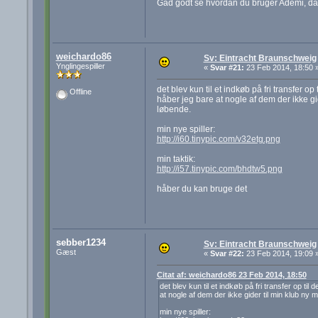
Gad godt se hvordan du bruger Ademi, da j
weichardo86
Sv: Eintracht Braunschweig
Ynglingespiller
«
Svar #21:
23 Feb 2014, 18:50 
det blev kun til et indkøb på fri transfer o
Offline
håber jeg bare at nogle af dem der ikke g
løbende.
min nye spiller:
http://i60.tinypic.com/v32etg.png
min taktik:
http://i57.tinypic.com/bhdtw5.png
håber du kan bruge det
sebber1234
Sv: Eintracht Braunschweig
Gæst
«
Svar #22:
23 Feb 2014, 19:09 
Citat af: weichardo86 23 Feb 2014, 18:50
det blev kun til et indkøb på fri transfer op ti
at nogle af dem der ikke gider til min klub ny
min nye spiller: