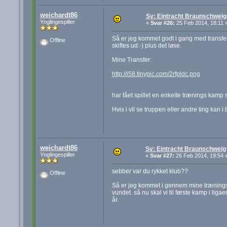
weichardt86
Sv: Eintracht Braunschweig
Ynglingespiller
«
Svar #26:
25 Feb 2014, 18:11 
Så er jeg kommet godt i gang med transfer v
Offline
skiftes ud:-) plus det løse.
Mine Transfer:
http://i58.tinypic.com/2rfpldc.png
har fået spillet en enkelte trænings kamp s
Hvis i vil se truppen eller andre ting kan i b
weichardt86
Sv: Eintracht Braunschweig
Ynglingespiller
«
Svar #27:
26 Feb 2014, 19:54 
sebber var du rykket klub??
Offline
Så er jeg kommet i gennem mine træningsk
vundet. så nu skal vi til første kamp i li
år.