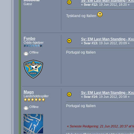
Sv: EM Last Man Standing - Kva
Gæst
«
Svar #12:
19 Jun 2012, 18:20 »
Tyskland og Italien
Fynbo
Sv: EM Last Man Standing - Kva
Odds-hjælper
«
Svar #13:
19 Jun 2012, 20:09 »
Portugal og Italien
Offline
Magn
Sv: EM Last Man Standing - Kva
Landsholdsspiller
«
Svar #14:
19 Jun 2012, 20:58 »
Portugal og Italien
Offline
«
Seneste Redigering: 21 Jun 2012, 20:37 af 