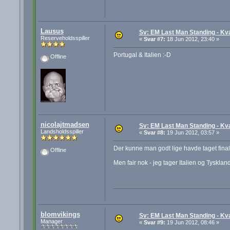
Lausus
Sv: EM Last Man Standing - Kva
Reserveholdsspiller
«
Svar #7:
18 Jun 2012, 23:40 »
Portugal & Italien :-D
Offline
nicolajtmadsen
Sv: EM Last Man Standing - Kva
Landsholdsspiller
«
Svar #8:
19 Jun 2012, 03:57 »
Der kunne man godt lige havde taget finale
Offline
Men fair nok - jeg tager Italien og Tyskland
blomvikings
Sv: EM Last Man Standing - Kva
Manager
«
Svar #9:
19 Jun 2012, 08:46 »