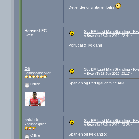
Det er derfor vi starter forfra
HansenLFC
Sv: EM Last Man Standing - Kva
Gæst
«
Svar #4:
18 Jun 2012, 22:44 »
Portugal & Tyskland
Oli
Sv: EM Last Man Standing - Kva
Landsholdsspiller
«
Svar #5:
18 Jun 2012, 23:17 »
Spanien og Portugal er mine bud
Offline
ask-ikk
Sv: EM Last Man Standing - Kva
Ynglingespiller
«
Svar #6:
18 Jun 2012, 23:26 »
Spanien og tyskland :-)
Offline