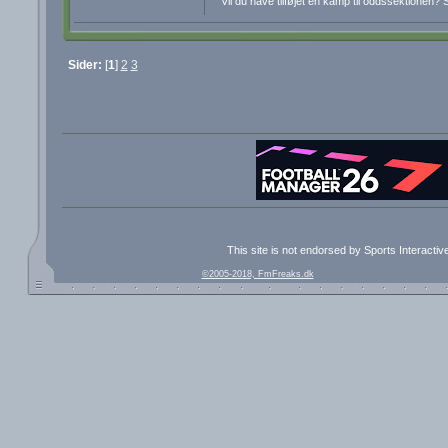
Vil du have tilføjet en kamp til oddssektionen? 
Sider:
[
1
]
2
3
This site is not endorsed by Sports Interacti
©2005-2018, FmFreaks.dk