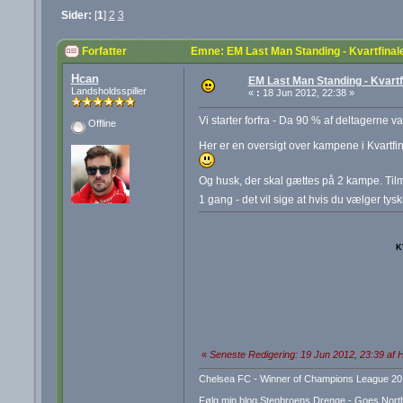
Sider:
[
1
]
2
3
Forfatter
Emne: EM Last Man Standing - Kvartfina
Hcan
EM Last Man Standing - Kvartf
Landsholdsspiller
«
:
18 Jun 2012, 22:38 »
Vi starter forfra - Da 90 % af deltagerne va
Offline
Her er en oversigt over kampene i Kvartfin
Og husk, der skal gættes på 2 kampe. Til
1 gang - det vil sige at hvis du vælger tys
K
«
Seneste Redigering: 19 Jun 2012, 23:39 af 
Chelsea FC - Winner of Champions League 20
Følg min blog Stenbroens Drenge - Goes Nort