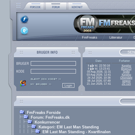
FmFreaks
Litteratur
D
SEN
Dato
Forfatter
I går
kl. 22:50:16
Kenitho
I går
kl. 13:23:41
Broen13
05 Aug 2026, 11:31
Snilld
03 Aug 2026, 12:41
Kenitho
24 Jul 2026, 10:36
Ottendahl
06 Jul 2026, 07:49
jonesg
21 Jun 2026, 17:41
JG v25
FmFreaks Forside
Forum: FmFreaks.dk
Konkurrencer
Kategori: EM Last Man Standing
EM Last Man Standing - Kvartfinalen