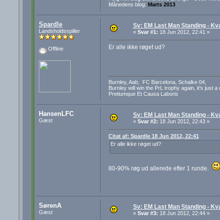
Månedens blog:
Marts 2013
Spardle
Sv: EM Last Man Standing - Kva
Landsholdsspiller
«
Svar #1:
18 Jun 2012, 22:41 »
Er alle ikke røget ud?
Offline
Burnley, Aab, FC Barcelona, Schalke 04,
Burnley will win the PrL trophy again, it's just a
Pretiumque Et Causa Laboris
HansenLFC
Sv: EM Last Man Standing - Kva
Gæst
«
Svar #2:
18 Jun 2012, 22:43 »
Citat af: Spardle 18 Jun 2012, 22:41
Er alle ikke røget ud?
80-90% røg ud allerede efter 1 runde.
SørenA
Sv: EM Last Man Standing - Kva
Gæst
«
Svar #3:
18 Jun 2012, 22:44 »