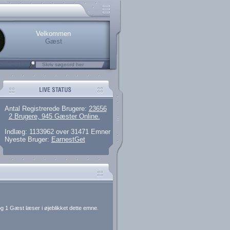
rerede brugere
 artikler og 135 guides
M25.276.026,13)
kke her.
Velkommen
Gæst
Antal Registrerede Brugere:
23656
2 Brugere, 945 Gæster Online.
Indlæg: 1133962 over 31471 Emner
Nyeste Bruger:
EarnestGet
g 1 Gæst læser i øjeblikket dette emne.