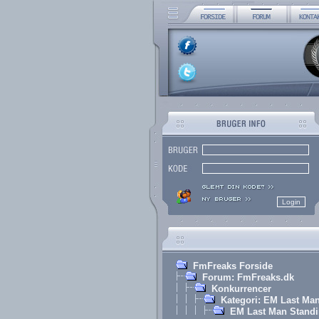
FmFreaks Forside
Forum: FmFreaks.dk
Konkurrencer
Kategori: EM Last Ma
EM Last Man Standin