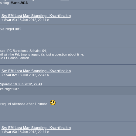
 blog:
Marts 2013
Sv: EM Last Man Standing - Kvartfinalen
«
Svar #1:
18 Jun 2012, 22:41 »
ikke røget ud?
 Aab, FC Barcelona, Schalke 04,
ll win the PrL trophy again, it's just a question about time.
ue Et Causa Laboris
Sv: EM Last Man Standing - Kvartfinalen
«
Svar #2:
18 Jun 2012, 22:43 »
: Spardle 18 Jun 2012, 22:41
ikke røget ud?
øg ud allerede efter 1 runde.
Sv: EM Last Man Standing - Kvartfinalen
«
Svar #3:
18 Jun 2012, 22:44 »