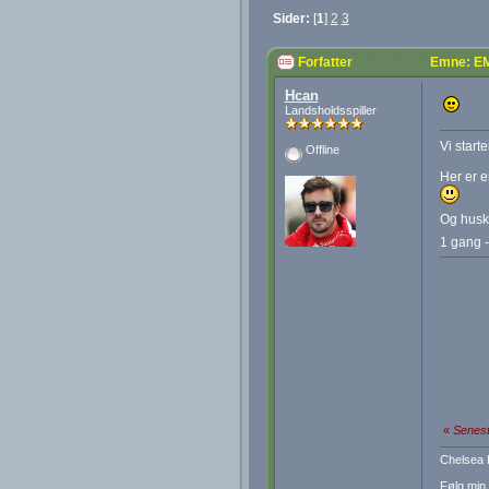
Sider:
[
1
]
2
3
Forfatter
Emne: EM
Hcan
Landsholdsspiller
Vi start
Offline
Her er e
Og husk,
1 gang -
«
Senest
Chelsea 
Følg min