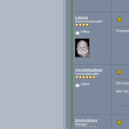
Lausus
Reserveholdsspiller
Portugal
Offline
nicolajtmadsen
Landsholdsspiller
Der kunn
Offline
Men fair
blomvikings
Manager