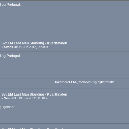
 og Portugal.
Sv: EM Last Man Standing - Kvartfinalen
«
Svar #10:
19 Jun 2012, 09:34 »
d og Portugal
Inkarneret FM-, fodbold- og cykelfreak!
Sv: EM Last Man Standing - Kvartfinalen
«
Svar #11:
19 Jun 2012, 11:18 »
g Tjekkiet