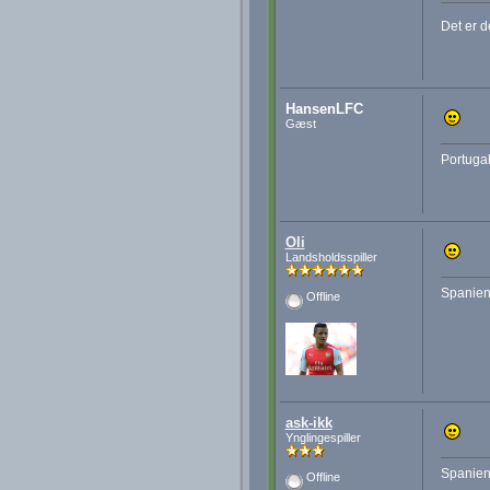
Det er de
HansenLFC
Gæst
Portugal
Oli
Landsholdsspiller
Spanien
Offline
ask-ikk
Ynglingespiller
Spanien 
Offline