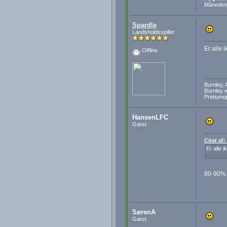
Månedens
Spardle
Landsholdsspiller
Er alle 
Offline
Burnley,
Burnley wi
Pretiumq
HansenLFC
Gæst
Citat af
Er alle 
80-90% r
SørenA
Gæst