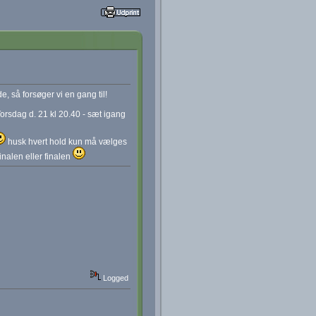
e, så forsøger vi en gang til!
Torsdag d. 21 kl 20.40 - sæt igang
husk hvert hold kun må vælges
inalen eller finalen
Logged