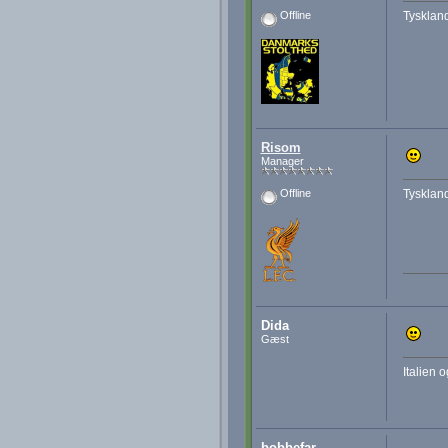
Tyskland
Offline
Risom
Manager
Tysklan
Offline
Dida
Gæst
Italien o
bobbefar