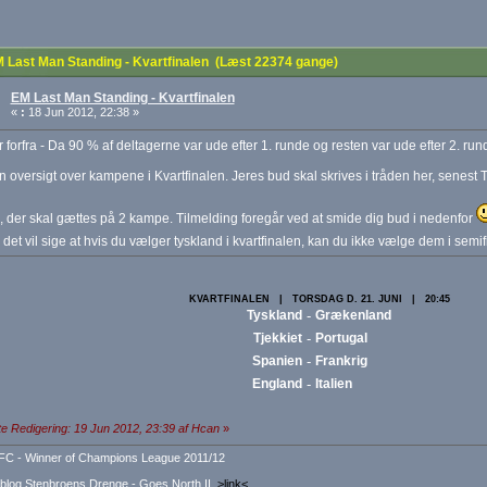
 Last Man Standing - Kvartfinalen (Læst 22374 gange)
EM Last Man Standing - Kvartfinalen
«
:
18 Jun 2012, 22:38 »
er forfra - Da 90 % af deltagerne var ude efter 1. runde og resten var ude efter 2. rund
n oversigt over kampene i Kvartfinalen. Jeres bud skal skrives i tråden her, senest 
 der skal gættes på 2 kampe. Tilmelding foregår ved at smide dig bud i nedenfor
 det vil sige at hvis du vælger tyskland i kvartfinalen, kan du ikke vælge dem i semif
KVARTFINALEN | TORSDAG D. 21. JUNI | 20:45
Tyskland
-
Grækenland
Tjekkiet
-
Portugal
Spanien
-
Frankrig
England
-
Italien
e Redigering: 19 Jun 2012, 23:39 af Hcan
»
FC - Winner of Champions League 2011/12
 blog Stenbroens Drenge - Goes North II
>link<