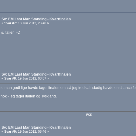
Sv: EM Last Man Standing - Kvartfinalen
«
Svar #7:
18 Jun 2012, 23:40 »
 & Italien :-D
Sv: EM Last Man Standing - Kvartfinalen
«
Svar #8:
19 Jun 2012, 03:57 »
e man godt lige havde taget finalen om, så jeg trods alt stadig havde en chance for
 nok - jeg tager Italien og Tyskland.
FCK
Sv: EM Last Man Standing - Kvartfinalen
«
Svar #9:
19 Jun 2012, 08:46 »