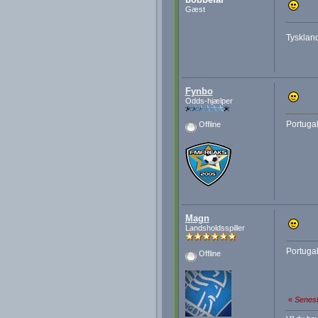
Gæst
Tyskland
Fynbo
Odds-hjælper
Portugal
Offline
Magn
Landsholdsspiller
Portugal
Offline
«
Senest