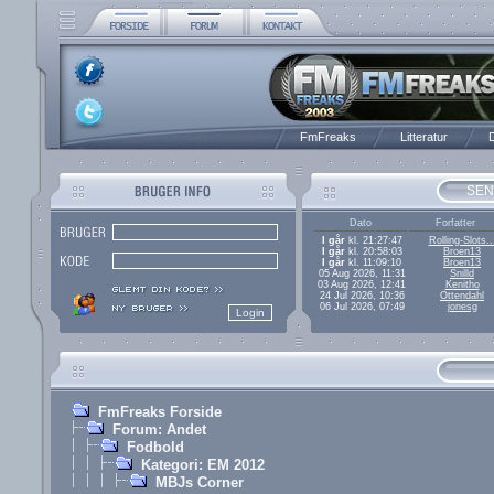
FmFreaks
Litteratur
D
SEN
Dato
Forfatter
I går
kl. 21:27:47
Rolling-Slots..
I går
kl. 20:58:03
Broen13
I går
kl. 11:09:10
Broen13
05 Aug 2026, 11:31
Snilld
03 Aug 2026, 12:41
Kenitho
24 Jul 2026, 10:36
Ottendahl
06 Jul 2026, 07:49
jonesg
FmFreaks Forside
Forum: Andet
Fodbold
Kategori: EM 2012
MBJs Corner