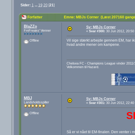
Sider:
1
...
19
20
[
21
]
Forfatter
Emne: MBJs Corner (Læst 207160 gange
BlaZZo
Sv: MBJs Corner
FmFreaks' Venner
«
Svar #300:
30 Jun 2012, 20:50
Vil sige stærkt arbejde gennem EM, har ik
Offline
hvad andre mener om kampene.
Chelsea FC - Champions League vinder 2011/
Velkommen til Hazard.
MBJ
Sv: MBJs Corner
Landsholdsspiller
«
Svar #301:
30 Jun 2012, 22:40
S
Offline
Så er vi nået til EM-finalen. Den venter i