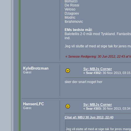
Bonucci
De Rossi
Veloso
Dzagoev
Modric
Ibrahimovic
EMs bedste mål:
Balotellis 2-0 mål mod Tyskland. Fantastisk
ind.
Jeg vil slutte af med at sige tak for jeres
«
Seneste Redigering: 30 Jun 2012, 22:43 af
KyleBrotzman
Sv: MBJs Corner
Gæst
«
Svar #302:
30 Nov 2013, 03:15
sker der snart noget her
HansenLFC
Sv: MBJs Corner
Gæst
«
Svar #303:
30 Nov 2013, 03:34
Citat af: MBJ 30 Jun 2012, 22:40
Jeg vil slutte af med at sige tak for jeres man