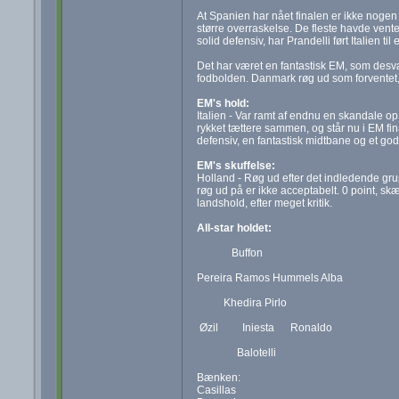
At Spanien har nået finalen er ikke nogen s
større overraskelse. De fleste havde ventet
solid defensiv, har Prandelli ført Italien til 
Det har været en fantastisk EM, som desværr
fodbolden. Danmark røg ud som forventet,
EM's hold:
Italien - Var ramt af endnu en skandale op
rykket tættere sammen, og står nu i EM fina
defensiv, en fantastisk midtbane og et god
EM's skuffelse:
Holland - Røg ud efter det indledende gru
røg ud på er ikke acceptabelt. 0 point, 
landshold, efter meget kritik.
All-star holdet:
Buffon
Pereira Ramos Hummels Alba
Khedira Pirlo
Øzil Iniesta Ronaldo
Balotelli
Bænken:
Casillas