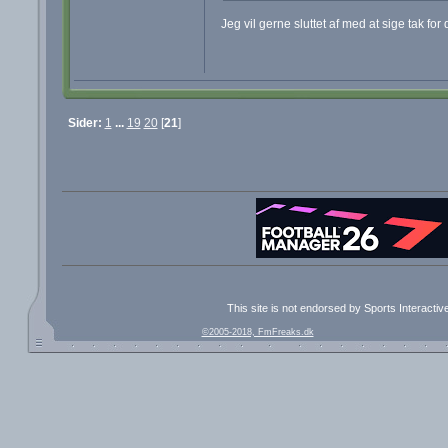
Jeg vil gerne sluttet af med at sige tak for 
Sider:
1
...
19
20
[
21
]
This site is not endorsed by Sports Interacti
©2005-2018, FmFreaks.dk