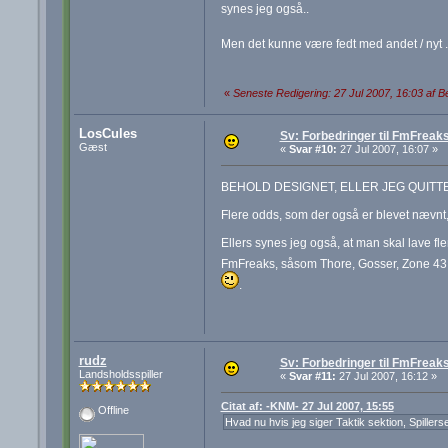
synes jeg også..
Men det kunne være fedt med andet / nyt 
«
Seneste Redigering: 27 Jul 2007, 16:03 af B
LosCules
Sv: Forbedringer til FmFreak
Gæst
«
Svar #10:
27 Jul 2007, 16:07 »
BEHOLD DESIGNET, ELLER JEG QUIT
Flere odds, som der også er blevet nævnt,
Ellers synes jeg også, at man skal lave f
FmFreaks, såsom Thore, Gosser, Zone 43
.
rudz
Sv: Forbedringer til FmFreak
Landsholdsspiller
«
Svar #11:
27 Jul 2007, 16:12 »
Citat af: -KNM- 27 Jul 2007, 15:55
Offline
Hvad nu hvis jeg siger Taktik sektion, Spillers