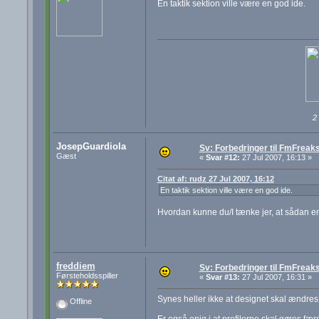
En taktik sektion ville være en god ide.
2
JosepGuardiola
Sv: Forbedringer til FmFreak
Gæst
«
Svar #12:
27 Jul 2007, 16:13 »
Citat af: rudz 27 Jul 2007, 16:12
En taktik sektion ville være en god ide.
Hvordan kunne du/I tænke jer, at sådan en
freddiem
Sv: Forbedringer til FmFreak
Førsteholdsspiller
«
Svar #13:
27 Jul 2007, 16:31 »
Synes heller ikke at designet skal ændres 
Offline
Er også enig i at profilerne skal gøres fær