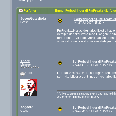
Sider:
[
1
]
2
3
...
167
Forfatter
Emne: Forbedringer til FmFreaks.dk (Læ
JosepGuardiola
Forbedringer til FmFreaks.d
Gæst
«
:
27 Jul 2007, 15:22 »
FmFreaks.dk arbejder i øjeblikket på at f
detaljer, der skal være med til at gøre hel
forbedringer, ville det være ganske behage
store sektioner såvel som små detaljer. Så s
Thore
Sv: Forbedringer til FmFreak
Manager
«
Svar #1:
27 Jul 2007, 15:29 »
Det skulle måske være at bruger profilerne
Offline
som ikke bliver brugt til noget lige i øjeblik
"I'd like to wear a rainbow every day, and tell the
are brighter, I'm the Man in Black."
søgaard
Sv: Forbedringer til FmFreak
Gæst
«
Svar #2:
27 Jul 2007, 15:30 »