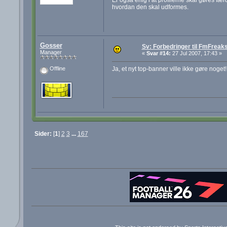
hvordan den skal udformes.
Gosser
Sv: Forbedringer til FmFreak
Manager
«
Svar #14:
27 Jul 2007, 17:43 »
Ja, et nyt top-banner ville ikke gøre noget!
Offline
Sider:
[
1
]
2
3
...
167