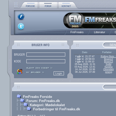
FmFreaks
Litteratur
D
SEN
Dato
Forfatter
I går
kl. 21:27:47
Rolling-Slots..
I går
kl. 20:58:03
Broen13
I går
kl. 11:09:10
Broen13
05 Aug 2026, 11:31
Snilld
03 Aug 2026, 12:41
Kenitho
24 Jul 2026, 10:36
Ottendahl
06 Jul 2026, 07:49
jonesg
FmFreaks Forside
Forum: FmFreaks.dk
Kategori: Mødelokalet
Forbedringer til FmFreaks.dk