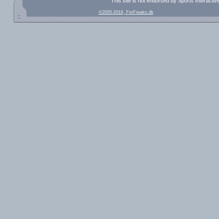
This site is not endorsed by Sports Interacti
©2005-2018, FmFreaks.dk