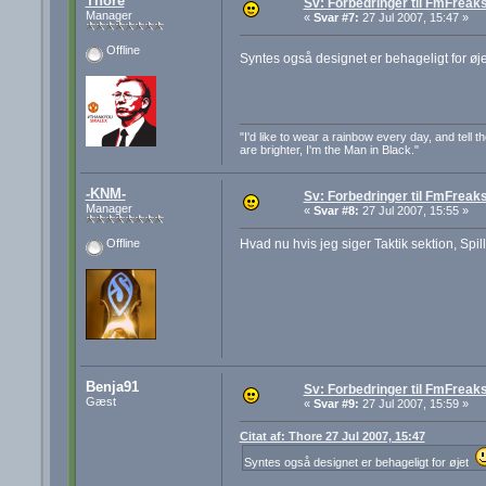
Thore
Sv: Forbedringer til FmFreak
Manager
«
Svar #7:
27 Jul 2007, 15:47 »
Offline
Syntes også designet er behageligt for øj
"I'd like to wear a rainbow every day, and tell the
are brighter, I'm the Man in Black."
-KNM-
Sv: Forbedringer til FmFreak
Manager
«
Svar #8:
27 Jul 2007, 15:55 »
Hvad nu hvis jeg siger Taktik sektion, Spi
Offline
Benja91
Sv: Forbedringer til FmFreak
Gæst
«
Svar #9:
27 Jul 2007, 15:59 »
Citat af: Thore 27 Jul 2007, 15:47
Syntes også designet er behageligt for øjet