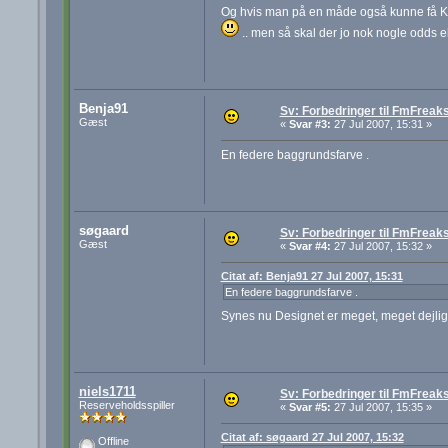
Og hvis man på en måde også kunne få Kon
.. men så skal der jo nok nogle odds e
Benja91
Sv: Forbedringer til FmFreak
Gæst
«
Svar #3:
27 Jul 2007, 15:31 »
En federe baggrundsfarve .
søgaard
Sv: Forbedringer til FmFreak
Gæst
«
Svar #4:
27 Jul 2007, 15:32 »
Citat af: Benja91 27 Jul 2007, 15:31
En federe baggrundsfarve .
Synes nu Designet er meget, meget dejligt
niels1711
Sv: Forbedringer til FmFreak
Reserveholdsspiller
«
Svar #5:
27 Jul 2007, 15:35 »
Citat af: søgaard 27 Jul 2007, 15:32
Offline