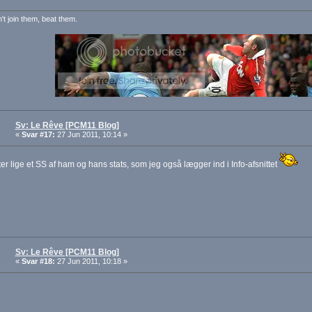
n't join them, beat them.
Sv: Le Rêve [PCM11 Blog]
«
Svar #17:
27 Jun 2011, 10:14 »
er lige et SS af ham og hans stats, som jeg også lægger ind i Info-afsnittet
Sv: Le Rêve [PCM11 Blog]
«
Svar #18:
27 Jun 2011, 10:18 »