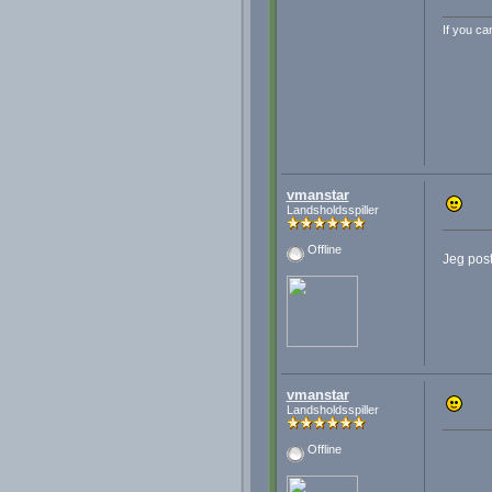
If you ca
vmanstar
Landsholdsspiller
Offline
Jeg post
vmanstar
Landsholdsspiller
Offline