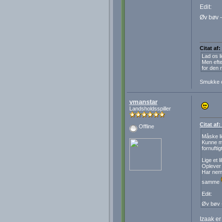
Edit:
Øv bøv -
Citat af:
Lad os l
Men efte
for den 
Smukke 
vmanstar
Landsholdsspiller
Citat af
Offline
Måske li
Kunne må
fornuftig
Lige et li
Oplever 
Har neml
samme
Edit:
Øv bøv -
Izaak er