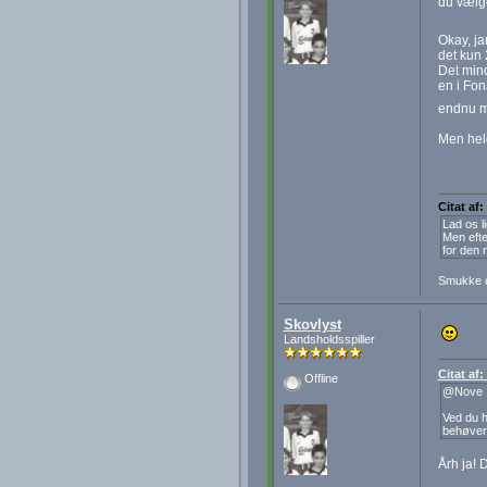
du vælge
Okay, ja
det kun 
Det mind
en i Fon
endnu m
Men held
Citat af:
Lad os l
Men efte
for den 
Smukke 
Skovlyst
Landsholdsspiller
Citat af
Offline
@Nove
Ved du h
behøver
Årh ja! 