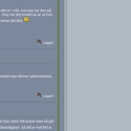
lle er i mål, hvis jeg har den på
 Dog har jeg fundet ud af, at hvis
crasher det ikke
Logged
vordan man fjerner rytternavnene,
Logged
lle han være lidt lavere men så går
tålmodighed. Så det er helt fint at