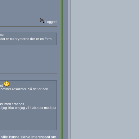
Logged
ol.
det er nu brysterne der er en form
ent
kommer resultater. Så det er nok
især med crashes.
d jeg ikke om jeg vil købe det med det
e ville kunne skrive interessant om