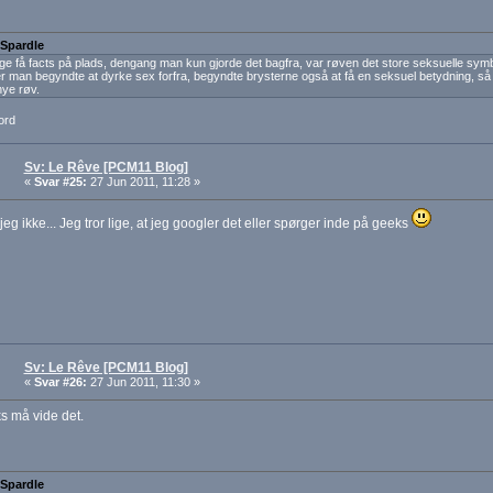
 Spardle
ige få facts på plads, dengang man kun gjorde det bagfra, var røven det store seksuelle symb
r man begyndte at dyrke sex forfra, begyndte brysterne også at få en seksuel betydning, så 
nye røv.
ord
Sv: Le Rêve [PCM11 Blog]
«
Svar #25:
27 Jun 2011, 11:28 »
jeg ikke... Jeg tror lige, at jeg googler det eller spørger inde på geeks
Sv: Le Rêve [PCM11 Blog]
«
Svar #26:
27 Jun 2011, 11:30 »
s må vide det.
 Spardle