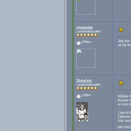
vmanstar
Landsholdsspiller
Jeg har 
Offline
se de fo
Skovlyst
Landsholdsspiller
Offline
Måske li
Kunne må
er nok fo
Lige et l
Oplever 
Har neml
det med