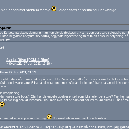
 men det er intet problem for mig
Screenshots er nærmest uundværlige.
 Spardle
ige få facts på plads, dengang man kun gjorde det bagfra, var røven det store seksuelle symb
r man begyndte at dyrke sex forfra, begyndte brysterne også at få en seksuel betydning, så 
nye røv.
ord
Sv: Le Rêve [PCM11 Blog]
«
Svar #21:
27 Jun 2011, 11:19 »
: Nove 27 Jun 2011, 11:13
dt vilde stats når man tænker på hans alder. Men omvendt så er han jo i sandhed et stort tal
ske godt være taget 5 fra på alle statsene, men så går der jo også bare så lang tid før der 
t nok.
lle offtopic spg:
du nogle store bugs? Eller har de endelig udgivet et spil som ikke fejler det store? Tænker 
ig tænkt mig selv at investere i det, men hvis det er som det har været de sidste 10 år så ve
 men det er intet problem for mig
Screenshots er nærmest uundværlige.
 et enormt talent - uden tvivl. Jeg har valgt at give ham så gode stats, fordi jeg gern