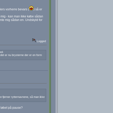
lers vorherre bevars (
) så er
r mig - kan man ikke købe sådan
ente mig sådan en. Undskyld for
Logged
ol.
det er nu brysterne der er en form
n fjerner rytternavnene, så man ikke
e løbet på pause?