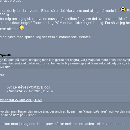
r at gøre det.
men det lyder da lovende. Ellers så er det ikke værre end at jeg må vente lidt
El
220 kr.
er mig om at jeg skal have en mussemåtte ellers fungerer det overhovedet ikke fo
a eller sådan noget? Touchpad og PCM er bare ikke noget for mig. For så vil jeg h
ere offtopic
 og lykke med spillet. Jeg ser frem til kommende updates.
 Spardle
ige få facts på plads, dengang man kun gjorde det bagfra, var røven det store seksuelle symb
r man begyndte at dyrke sex forfra, begyndte brysterne også at få en seksuel betydning, så 
nye røv.
ord
Sv: Le Rêve [PCM11 Blog]
«
Svar #24:
27 Jun 2011, 11:26 »
: vmanstar 27 Jun 2011, 11:23
vordan man fjerner den runde ting, der angiver, hvem man "kigger på/styrer", og hvordan ma
 at se på dem på SS'ene?
Det kan man jo sagtens. Hm... prøv måske mellemrumstasten - eller sætter den bar