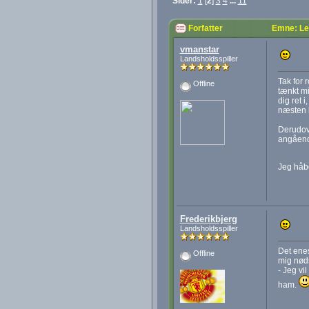
Sider:
1
[
2
]
3
4
...
11
Forfatter
Emne: Le
vmanstar
Landsholdsspiller
Tak for 
Offline
tænkt mi
dig ret 
næsten 
Derudove
angåend
Jeg håbe
Frederikbjerg
Landsholdsspiller
Det enes
Offline
mig nøds
- Jeg vi
ham.