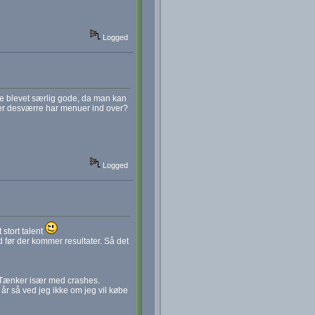
Logged
ke blevet særlig gode, da man kan
 der desværre har menuer ind over?
Logged
stort talent
 før der kommer resultater. Så det
e? Tænker især med crashes.
 år så ved jeg ikke om jeg vil købe