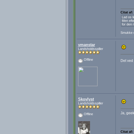
Citat af:
Lad os l
Men efte
for den 
Smukke 
vmanstar
Landsholdsspiller
Offline
Det ved 
Skovlyst
Landsholdsspiller
Ja, geek
Offline
Citat af: