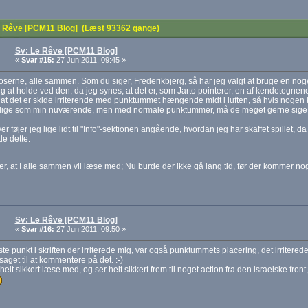
 Rêve [PCM11 Blog] (Læst 93362 gange)
Sv: Le Rêve [PCM11 Blog]
«
Svar #15:
27 Jun 2011, 09:45 »
roserne, alle sammen. Som du siger, Frederikbjerg, så har jeg valgt at bruge en noge
g at holde ved den, da jeg synes, at det er, som Jarto pointerer, en af kendetegnen
i, at det er skide irriterende med punktummet hængende midt i luften, så hvis nogen k
lige som min nuværende, men med normale punktummer, må de meget gerne sige t
r føjer jeg lige lidt til "Info"-sektionen angående, hvordan jeg har skaffet spillet, da
e dette.
r, at I alle sammen vil læse med; Nu burde der ikke gå lang tid, før der kommer no
Sv: Le Rêve [PCM11 Blog]
«
Svar #16:
27 Jun 2011, 09:50 »
te punkt i skriften der irriterede mig, var også punktummets placering, det irriterede
aget til at kommentere på det. :-)
l helt sikkert læse med, og ser helt sikkert frem til noget action fra den israelske fron