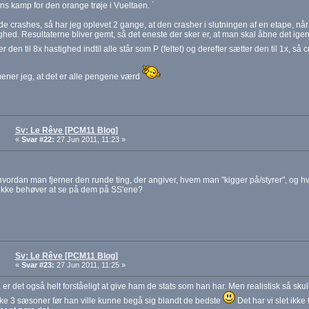
ans kamp for den orange trøje i Vueltaen. ´
 crashes, så har jeg oplevet 2 gange, at den crasher i slutningen af en etape, når a
ghed. Resultaterne bliver gemt, så det eneste der sker er, at man skal åbne det igen.
r den til 8x hastighed indtil alle står som P (feltet) og derefter sætter den til 1x, så 
ener jeg, at det er alle pengene værd
Sv: Le Rêve [PCM11 Blog]
«
Svar #22:
27 Jun 2011, 11:23 »
vordan man fjerner den runde ting, der angiver, hvem man "kigger på/styrer", og h
ikke behøver at se på dem på SS'ene?
Sv: Le Rêve [PCM11 Blog]
«
Svar #23:
27 Jun 2011, 11:25 »
 er det også helt forståeligt at give ham de stats som han har. Men realistisk så sku
e 3 sæsoner før han ville kunne begå sig blandt de bedste
Det har vi slet ikke 