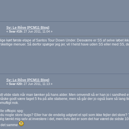
Sv: Le Rêve [PCM11 Blog]
«
Svar #19:
27 Jun 2011, 11:04 »
lige kørt første etape af Santos Tour Down Under. Desværre er SS af selve løbet ik
rskellige menuer. Så derfor spørger jeg jer, vil I helst have uden SS eller med SS,
Sv: Le Rêve [PCM11 Blog]
«
Svar #20:
27 Jun 2011, 11:13 »
dt vilde stats når man tænker på hans alder. Men omvendt så er han jo i sandhed et 
ske godt være taget 5 fra på alle statsene, men så går der jo også bare så lang tid
rnuftigt nok.
ille offtopic spg:
du nogle store bugs? Eller har de endelig udgivet et spil som ikke fejler det stor
ig tænkt mig selv at investere i det, men hvis det er som det har været de sidste 10
 det samme