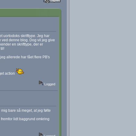
t uortodoks skrifttype. Jeg har
e ved denne blog. Dog vil jeg give
ender en skrifttype, der er
il!
 jeg allerede har fået flere PB's
get action
Logged
 mig bare så meget, at jeg følte
t, fremfor lidt baggrund omkring