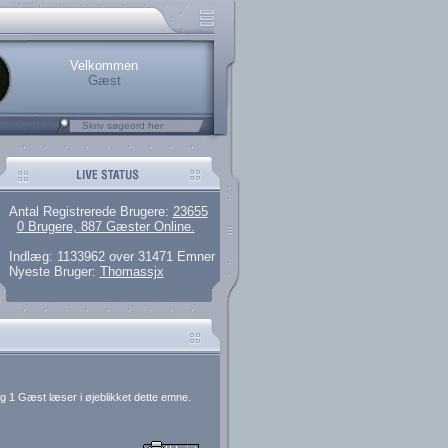
rerede brugere
 artikler og 135 guides
M25.264.324,00)
kke her.
Velkommen
Gæst
Antal Registrerede Brugere:
23655
0 Brugere, 887 Gæster Online.
Indlæg: 1133962 over 31471 Emner
Nyeste Bruger:
Thomassjx
g 1 Gæst læser i øjeblikket dette emne.