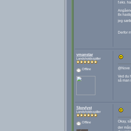
f.eks. h
Angående
8x hasti
jeg sætte
Derfor m
vmanstar
Landsholdsspiller
@Nove
Offline
Ved du h
så man 
Skovlyst
Landsholdsspiller
Okay, så
Offline
der måsk