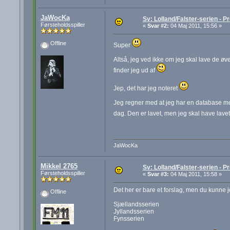
JaWocKa
Sv: Lolland/Falster-serien - Pr
Førsteholdsspiller
«
Svar #2:
04 Maj 2011, 15:56 »
Offline
Super
Altså, jeg ved ikke om jeg skal lave de øv
finder jeg ud af
Jep, det har jeg noteret
Jeg regner med at jeg har en database m
dag. Den er lavet, men jeg skal have lavet 
JaWocKa
Mikkel 2765
Sv: Lolland/Falster-serien - Pr
Førsteholdsspiller
«
Svar #3:
04 Maj 2011, 15:58 »
Det her er bare et forslag, men du kunne j
Offline
Sjællandsserien
Jyllandsserien
Fynsserien