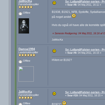
JaWocKa
Sv: Lolland/Falster-serien - Pr
Førsteholdsspiller
«
Svar #8:
04 Maj 2011, 16:11 »
B1938, B1921, NFB, Systofte, Sydalliancen,
Offline
på noget andet
Hvis du også vil have alle de korrekte sp
«
Seneste Redigering: 04 Maj 2011, 16:16 af 
JaWocKa
Damse1994
Sv: Lolland/Falster-serien - Pr
Landsholdsspiller
«
Svar #9:
04 Maj 2011, 16:15 »
HVem er B192?
Offline
JaWocKa
Sv: Lolland/Falster-serien - Pr
Førsteholdsspiller
«
Svar #10:
04 Maj 2011, 16:15 »
Offline
B1921*