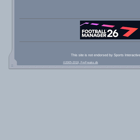
This site is not endorsed by Sports Interacti
©2005-2018, FmFreaks.dk