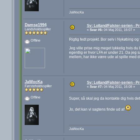
JaWocKa
Damse1994
Sv: Lolland/Falster-serien - Pr
Landsholdsspiller
«
Svar #6:
04 Maj 2011, 16:07 »
Rigtig fedt projekt. Bor selv i Nykøbing og
Offline
Jeg ville prise mig meget lykkelig hvis du
egentlig er hvor LFA er under 21. Da jeg 
mellem, har ikke være ude at spille med d
JaWocKa
Sv: Lolland/Falster-serien - Pr
Førsteholdsspiller
«
Svar #7:
04 Maj 2011, 16:08 »
Offline
Super, så skal jeg da kontakte dig hvis de
Jo, det kan vi sagtens finde ud af
JaWocKa