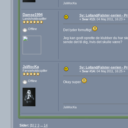
JaWocKa
Damse1994
Sv: Lolland/Falster-serien - Pr
Landsholdsspiller
«
Svar #13:
04 Maj 2011, 16:23 »
Offline
Det lyder fornuftigt
Jeg kan godt oprette de klubber du har skr
sende det til dig, hvis det skulle være?
JaWocKa
Sv: Lolland/Falster-serien - Pr
Førsteholdsspiller
«
Svar #14:
04 Maj 2011, 16:25 »
Offline
Okay super
JaWocKa
Sider:
[
1
]
2
3
...
14