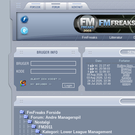
FmFreaks
Litteratur
D
SEN
Dato
Forfatter
I går
kl. 21:27:47
Rolling-Slots..
I går
kl. 20:58:03
Broen13
I går
kl. 11:09:10
Broen13
05 Aug 2026, 11:31
Snilld
03 Aug 2026, 12:41
Kenitho
24 Jul 2026, 10:36
Ottendahl
06 Jul 2026, 07:49
jonesg
FmFreaks Forside
Forum: Andre Managerspil
Nostalgi
FM2011
Kategori: Lower League Management