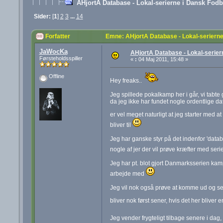
AHjortA Database - Lokal-serierne i Dansk Fod
Sider:
[
1
]
2
3
...
14
Forfatter
Emne: AHjortA Database - Lokal-seriern
JaWocKa
AHjortA Database - Lokal-serier
Førsteholdsspiller
«
:
04 Maj 2011, 15:48 »
Offline
Hey freaks..
Jeg spillede pokalkamp her i går, vi tabte
da jeg ikke har fundet nogle ordentlige da
er vel meget naturligt at jeg starter med a
bliver til
Jeg har ganske styr på det indenfor 'data
nogle af jer der vil prøve kræfter med se
Jeg har pt. blot gjort Danmarksserien kampk
arbejde med
Jeg vil nok også prøve at komme ud og se
bliver nok først sener, hvis det her bliver 
Jeg vender frygteligt tilbage senere i dag