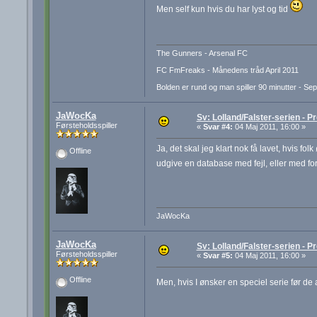
Men self kun hvis du har lyst og tid
The Gunners - Arsenal FC
FC FmFreaks - Månedens tråd April 2011
Bolden er rund og man spiller 90 minutter - Se
JaWocKa
Sv: Lolland/Falster-serien - Pr
Førsteholdsspiller
«
Svar #4:
04 Maj 2011, 16:00 »
Ja, det skal jeg klart nok få lavet, hvis fol
Offline
udgive en database med fejl, eller med fo
JaWocKa
JaWocKa
Sv: Lolland/Falster-serien - Pr
Førsteholdsspiller
«
Svar #5:
04 Maj 2011, 16:00 »
Offline
Men, hvis I ønsker en speciel serie før de 