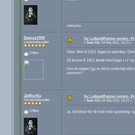
JaWocKa
Damse1994
Sv: Lolland/Falster-serien - Pr
Landsholdsspiller
«
Svar #11:
04 Maj 2011, 16:21 »
Okay. Men B 1921 ligger jo egentlig i Da
Offline
Så kunne B 1921 første hold ligge i LF og h
hvis du kigger
her
er det jo underligt delt
sammen?
JaWocKa
Sv: Lolland/Falster-serien - Pr
Førsteholdsspiller
«
Svar #12:
04 Maj 2011, 16:22 »
Offline
Ja, det bliver for få hold med oprykning- 