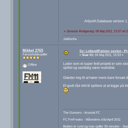
AHjortA Database version 1
«
Seneste Redigering: 06 Maj 2011, 13:57 af 
JaWocKa
Mikkel 2765
Sv: Lolland/Falster-serien - Pr
Førsteholdsspiller
«
Svar #1:
04 Maj 2011, 15:53 »
Lyder som et super fedt projekt er selv st
Offline
spillet og samtidig være realistisk.
Glæder mig til at hører mere bare forsæt 
Et godt råd mht til spillere at at kigge på
The Gunners - Arsenal FC
FC FmFreaks - Månedens tråd April 2011
Bolden er rund og man spiller 90 minutter - Se