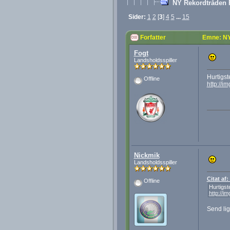
NY Rekordtråden 
Sider:
1
2
[
3
]
4
5
...
15
Forfatter
Emne: NY
Fogt
Landsholdsspiller
Hurtigste
Offline
http://i
Nickmik
Landsholdsspiller
Citat af
Offline
Hurtigste
http://i
Send lig