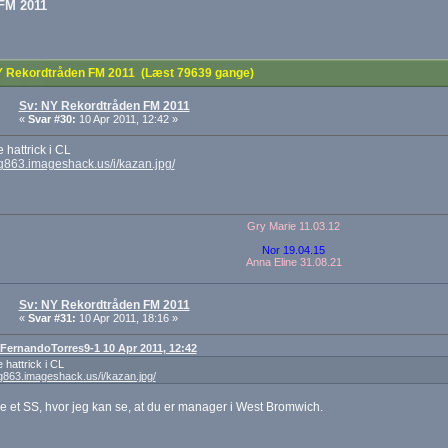
FM 2011
 Rekordtråden FM 2011 (Læst 79639 gange)
Sv: NY Rekordtråden FM 2011
«
Svar #30:
10 Apr 2011, 12:42 »
 hattrick i CL
mg863.imageshack.us/i/kazan.jpg/
Gry Marie 11.03.12
Nor 19.04.15
Anna Eline 31.08.21
Sv: NY Rekordtråden FM 2011
«
Svar #31:
10 Apr 2011, 18:16 »
: FernandoTorres9-1 10 Apr 2011, 12:42
 hattrick i CL
mg863.imageshack.us/i/kazan.jpg/
e et SS, hvor jeg kan se, at du er manager i West Bromwich.