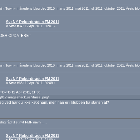
nt Town - månedens blog dec 2010, marts 2011, maj 2011, juli 2011, oktober 2011. Årets blo
Sv: NY Rekordtråden FM 2011
«
Svar #37:
12 Apr 2011, 20:01 »
DER OPDATERET
nt Town - månedens blog dec 2010, marts 2011, maj 2011, juli 2011, oktober 2011. Årets blo
Sv: NY Rekordtråden FM 2011
«
Svar #38:
12 Apr 2011, 20:09 »
: TD-TD 11 Apr 2011, 11:30
mg812.imageshack.us/i/fmssl.png/
jeg ved har du ikke købt ham, men han er i klubben fra starten af?
drig råd til et nyt FMF navn.......
Sv: NY Rekordtråden FM 2011
«
Svar #39:
12 Apr 2011, 21:00 »