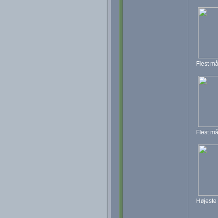
Flest må
Flest må
Højeste