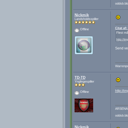
oddsb.bl
Nickmik
Landsholdsspiller
Citat af
Offline
Flest må
http://i
Send ven
Warrenpoi
TD-TD
Ynglingespiller
http://i
Offline
ARSENA
oddsb.bl
Nickmik