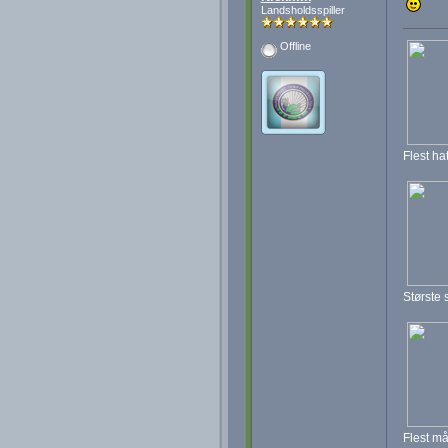
Landsholdsspiller
Offline
Flest hat
Største s
Flest må