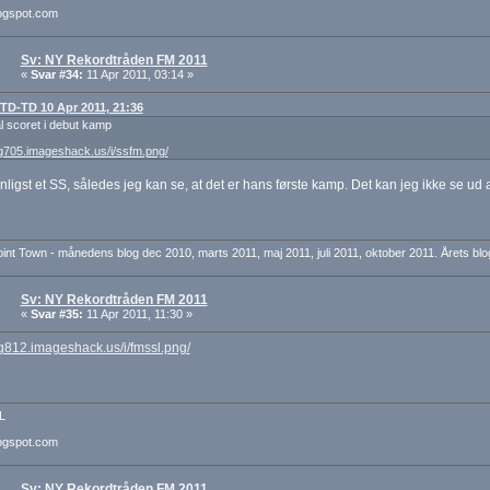
ogspot.com
Sv: NY Rekordtråden FM 2011
«
Svar #34:
11 Apr 2011, 03:14 »
: TD-TD 10 Apr 2011, 21:36
l scoret i debut kamp
mg705.imageshack.us/i/ssfm.png/
ligst et SS, således jeg kan se, at det er hans første kamp. Det kan jeg ikke se ud 
nt Town - månedens blog dec 2010, marts 2011, maj 2011, juli 2011, oktober 2011. Årets blo
Sv: NY Rekordtråden FM 2011
«
Svar #35:
11 Apr 2011, 11:30 »
mg812.imageshack.us/i/fmssl.png/
L
ogspot.com
Sv: NY Rekordtråden FM 2011