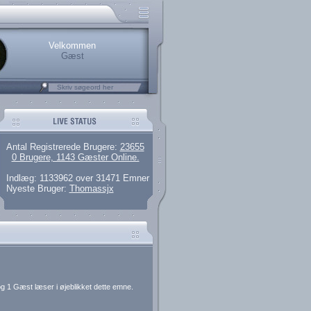
.
rerede brugere
 artikler og 135 guides
M25.264.324,00)
kke her.
Velkommen
Gæst
Antal Registrerede Brugere:
23655
0 Brugere, 1143 Gæster Online.
Indlæg: 1133962 over 31471 Emner
Nyeste Bruger:
Thomassjx
g 1 Gæst læser i øjeblikket dette emne.