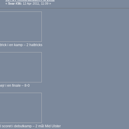
«
Svar #36:
12 Apr 2011, 11:09 »
trick i en kamp – 2 hattricks
ejr i en finale – 8-0
l scoret i debutkamp – 2 mål Mid Ulster