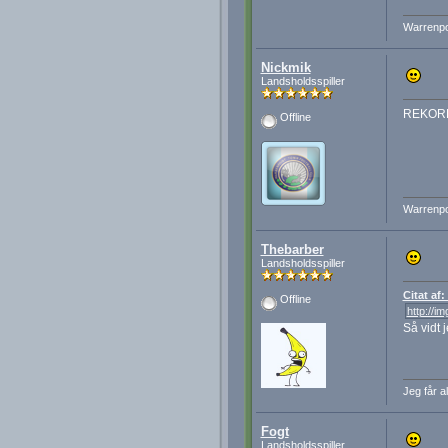
Warrenpoi
Nickmik
Landsholdsspiller
REKOR
Offline
Warrenpoi
Thebarber
Landsholdsspiller
Citat af
Offline
http://i
Så vidt 
Jeg får al
Fogt
Landsholdsspiller