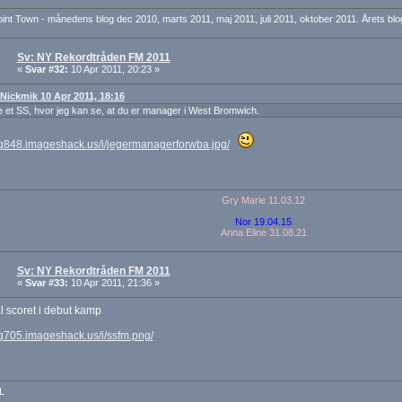
nt Town - månedens blog dec 2010, marts 2011, maj 2011, juli 2011, oktober 2011. Årets blo
Sv: NY Rekordtråden FM 2011
«
Svar #32:
10 Apr 2011, 20:23 »
: Nickmik 10 Apr 2011, 18:16
e et SS, hvor jeg kan se, at du er manager i West Bromwich.
mg848.imageshack.us/i/jegermanagerforwba.jpg/
Gry Marie 11.03.12
Nor 19.04.15
Anna Eline 31.08.21
Sv: NY Rekordtråden FM 2011
«
Svar #33:
10 Apr 2011, 21:36 »
l scoret i debut kamp
mg705.imageshack.us/i/ssfm.png/
L