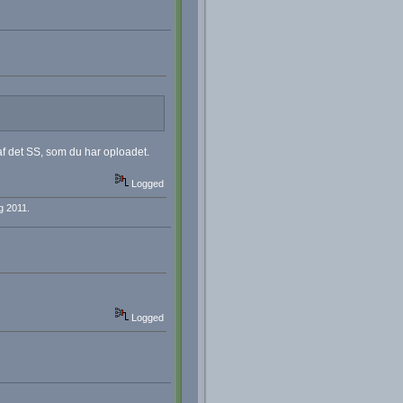
af det SS, som du har oploadet.
Logged
g 2011.
Logged