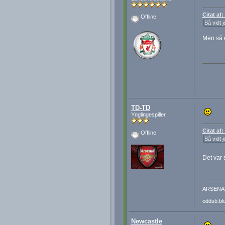
Citat af
Offline
Så vidt 
Men så e
TD-TD
Ynglingespiller
Citat af
Offline
Så vidt 
Det var 
ARSENA
oddsb.bl
Newcastle