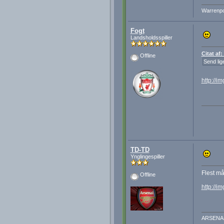
Warrenpoi
Fogt
Landsholdsspiller
Citat af
Offline
Send lig
http://i
TD-TD
Ynglingespiller
Flest må
Offline
http://i
ARSENA