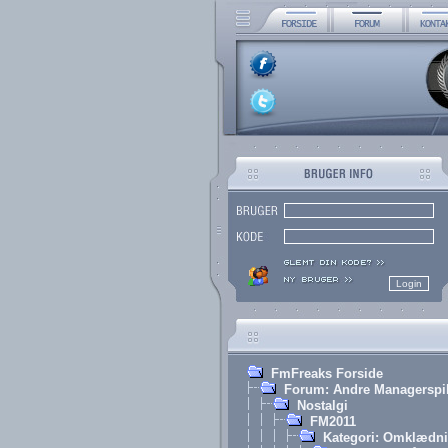
FmFreaks Forside
Forum: Andre Managerspi
Nostalgi
FM2011
Kategori: Omklædn