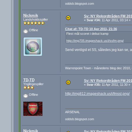
oddsb.blogspot.com
Nickmik
Sv: NY Rekordtråden FM 20
Landsholdsspiller
«
Svar #34:
11 Apr 2011, 03:14 »
Citat af: TD-TD 10 Apr 2011, 21:36
Offline
Flest mål scoret i debut kamp
http://img705.imageshack.us/i/ssfm.png/
Send venligst et SS, således jeg kan se, a
Warrenpoint Town - månedens blog dec 2010, ma
TD-TD
Sv: NY Rekordtråden FM 20
Ynglingespiller
«
Svar #35:
11 Apr 2011, 11:30 »
http://img812.imageshack.us/i/fmssl.png/
Offline
ARSENAL
oddsb.blogspot.com
Nickmik
Sv: NY Rekordtråden FM 20