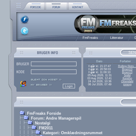
FmFreaks
Litteratur
D
SEN
Dato
Forfatter
I går
kl. 21:27:47
Rolling-Slots..
I går
kl. 20:58:03
Broen13
I går
kl. 11:09:10
Broen13
05 Aug 2026, 11:31
Snilld
03 Aug 2026, 12:41
Kenitho
24 Jul 2026, 10:36
Ottendahl
06 Jul 2026, 07:49
jonesg
FmFreaks Forside
Forum: Andre Managerspil
Nostalgi
FM2011
Kategori: Omklædningsrummet