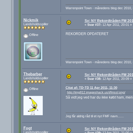
Warrenpoint Town - månedens blog dec 2010, ma
Nickmik
Sv: NY Rekordtråden FM 20
Landsholdsspiller
«
Svar #37:
12 Apr 2011, 20:01 »
REKORDER OPDATERET
Offline
Warrenpoint Town - månedens blog dec 2010, ma
Thebarber
Sv: NY Rekordtråden FM 20
Landsholdsspiller
«
Svar #38:
12 Apr 2011, 20:09 »
Citat af: TD-TD 11 Apr 2011, 11:30
Offline
http://img812.imageshack.us/i/fmssl.png/
Så vidt jeg ved har du ikke købt ham, men 
Jeg får aldrig råd til et nyt FMF navn.......
Fogt
Sv: NY Rekordtråden FM 20
Landsholdsspiller
«
Svar #39:
12 Apr 2011, 21:00 »