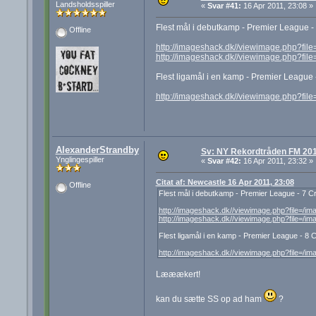
Landsholdsspiller
«
Svar #41:
16 Apr 2011, 23:08 »
Flest mål i debutkamp - Premier League -
Offline
http://imageshack.dk//viewimage.php?file
http://imageshack.dk//viewimage.php?fil
Flest ligamål i en kamp - Premier League 
http://imageshack.dk//viewimage.php?fil
AlexanderStrandby
Sv: NY Rekordtråden FM 20
Ynglingespiller
«
Svar #42:
16 Apr 2011, 23:32 »
Citat af: Newcastle 16 Apr 2011, 23:08
Offline
Flest mål i debutkamp - Premier League - 7 C
http://imageshack.dk//viewimage.php?file=/im
http://imageshack.dk//viewimage.php?file=/i
Flest ligamål i en kamp - Premier League - 8 
http://imageshack.dk//viewimage.php?file=/im
Lææækert!
kan du sætte SS op ad ham
?