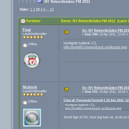
NY Rekordtråden FM 2011
Sider:
1
2
[
3
]
4
5
...
15
Forfatter
Emne: NY Rekordtråden FM 2011 (Læst 
Fogt
Sv: NY Rekordtråden FM 20
Landsholdsspiller
«
Svar #30:
10 Apr 2011, 12:42 »
Hurtigste hattrick i CL
Offline
http://img863.imageshack.us/i/kazan.jpg/
Nickmik
Sv: NY Rekordtråden FM 20
Landsholdsspiller
«
Svar #31:
10 Apr 2011, 18:16 »
Citat af: FernandoTorres9-1 10 Apr 2011, 12
Offline
Hurtigste hattrick i CL
http://img863.imageshack.us/i/kazan.jpg/
Send lige et SS, hvor jeg kan se, at du e