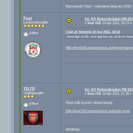
Warrenpoint Town - månedens blog dec 2010, ma
Fogt
Sv: NY Rekordtråden FM 20
Landsholdsspiller
«
Svar #32:
10 Apr 2011, 20:23 »
Citat af: Nickmik 10 Apr 2011, 18:16
Offline
Send lige et SS, hvor jeg kan se, at du er ma
http://img848.imageshack.us/i/jegermanag
TD-TD
Sv: NY Rekordtråden FM 20
Ynglingespiller
«
Svar #33:
10 Apr 2011, 21:36 »
Flest mål scoret i debut kamp
Offline
http://img705.imageshack.us/i/ssfm.png/
ARSENAL