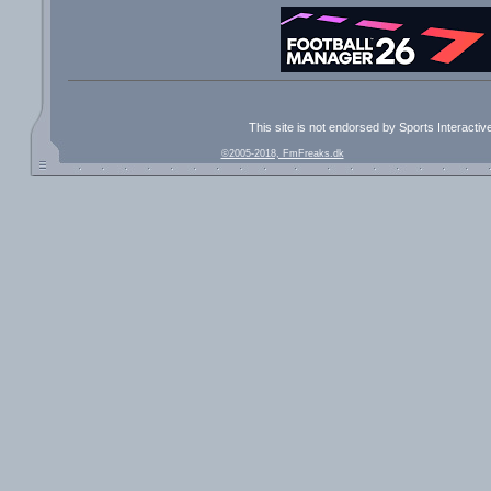
This site is not endorsed by Sports Interacti
©2005-2018, FmFreaks.dk