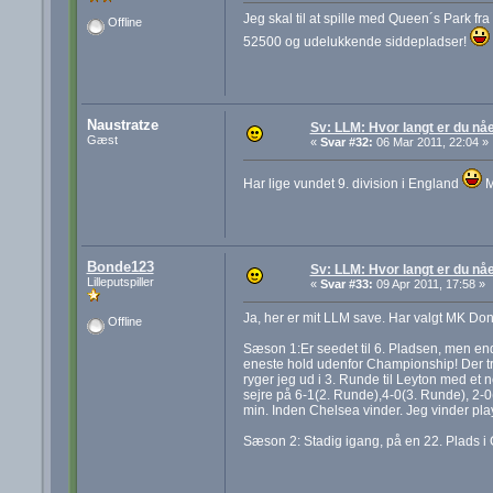
Jeg skal til at spille med Queen´s Park fra
Offline
52500 og udelukkende siddepladser!
Naustratze
Sv: LLM: Hvor langt er du nå
Gæst
«
Svar #32:
06 Mar 2011, 22:04 »
Har lige vundet 9. division i England
M
Bonde123
Sv: LLM: Hvor langt er du nå
Lilleputspiller
«
Svar #33:
09 Apr 2011, 17:58 »
Ja, her er mit LLM save. Har valgt MK Don
Offline
Sæson 1:Er seedet til 6. Pladsen, men end
eneste hold udenfor Championship! Der træ
ryger jeg ud i 3. Runde til Leyton med et
sejre på 6-1(2. Runde),4-0(3. Runde), 2-0(4
min. Inden Chelsea vinder. Jeg vinder pla
Sæson 2: Stadig igang, på en 22. Plads 