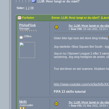
LLM: Hvor langt er du nået?
Sider:
1
2
[
3
]
Forfatter
Emne: LLM: Hvor langt er du nået? (Læs
PhilipFlink
Sv: LLM: Hvor langt er du nå
Manager
«
Svar #30:
19 Jan 2011, 13:14 »
Offline
Gider ikke lige lave det store blog indlæg
Jeg startede i Blue Square Bet South - tog 
Jeg er nu i Npower League 2 efter 3 sæsone
oprykning. Jeg slog heldgivis de andre, så
Tror det bliver en del sværere. Klubben ha
http://www.youtube.com/v/e3psfir8v
FIFA 13 skills tutorial
Nb91
Sv: LLM: Hvor langt er du nå
Juniorspiller
«
Svar #31:
01 Mar 2011, 16:53 »