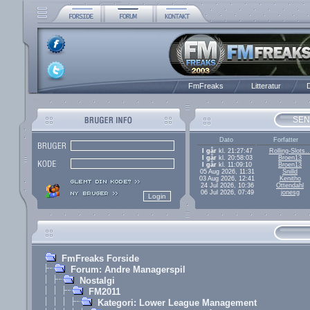
FmFreaks
Litteratur
D
SEN
Dato
Forfatter
I går
kl. 21:27:47
Rolling-Slots..
I går
kl. 20:58:03
Broen13
I går
kl. 11:09:10
Broen13
05 Aug 2026, 11:31
Snilld
03 Aug 2026, 12:41
Kenitho
24 Jul 2026, 10:36
Ottendahl
06 Jul 2026, 07:49
jonesg
FmFreaks Forside
Forum: Andre Managerspil
Nostalgi
FM2011
Kategori: Lower League Management