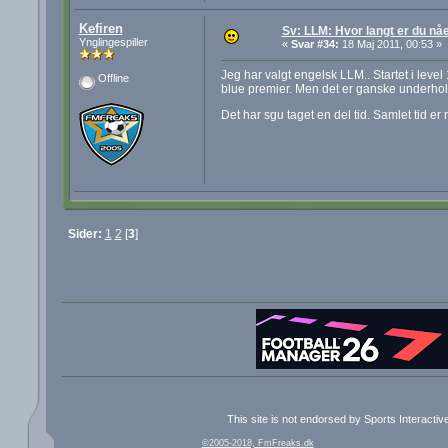
Kefiren
Sv: LLM: Hvor langt er du nå
Ynglingespiller
«
Svar #34:
18 Maj 2011, 00:53 »
Jeg har valgt engelsk LLM.. Startet i lev
Offline
blue premier. Men det er ganske underholde
Det har sgu taget en del tid. Samlet tid e
Sider:
1
2
[
3
]
This site is not endorsed by Sports Interacti
©2005-2018, FmFreaks.dk