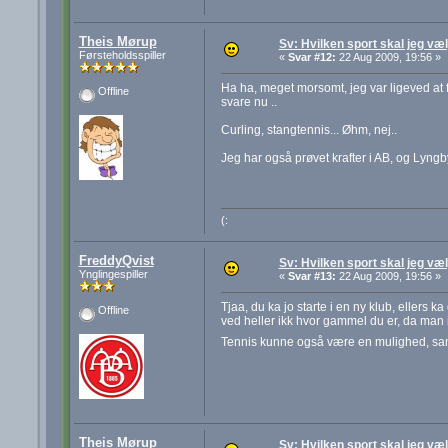
Theis Mørup
Sv: Hvilken sport skal jeg væ
Førsteholdsspiller
«
Svar #12:
22 Aug 2009, 19:56 »
Ha ha, meget morsomt, jeg var ligeved at få
Offline
svare nu ..
Curling, stangtennis... Øhm, nej..
Jeg har også prøvet krafter i AB, og Lyng
(:
FreddyQvist
Sv: Hvilken sport skal jeg væ
Ynglingespiller
«
Svar #13:
22 Aug 2009, 19:56 »
Tjaa, du ka jo starte i en ny klub, ellers 
Offline
ved heller ikk hvor gammel du er, da man 
Tennis kunne også være en mulighed, samt 
Theis Mørup
Sv: Hvilken sport skal jeg væ