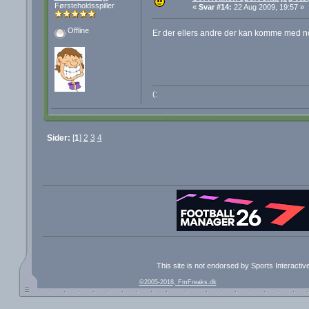
Førsteholdsspiller
«
Svar #14:
22 Aug 2009, 19:57 »
Offline
Er der ellers andre der kan komme med 
(:
Sider:
[
1
]
2
3
4
This site is not endorsed by Sports Interacti
©2005-2018, FmFreaks.dk