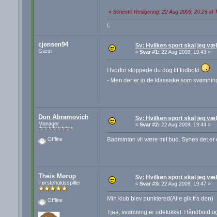
«
Seneste Redigering: 22 Aug 2009, 20:25 af
(:
cjensen94
Sv: Hvilken sport skal jeg væ
Gæst
«
Svar #1:
22 Aug 2009, 19:43 »
Hvorfor stoppede du dog til fodbold
- Men der er jo de klassiske som svømni
Don Abramovich
Sv: Hvilken sport skal jeg væ
Manager
«
Svar #2:
22 Aug 2009, 19:44 »
Badminton vil være mit bud. Synes det er 
Offline
Theis Mørup
Sv: Hvilken sport skal jeg væ
Førsteholdsspiller
«
Svar #3:
22 Aug 2009, 19:47 »
Min klub blev punktered(Alle gik fra den)
Offline
Tjaa, svømning er udelukket. Håndbold og 