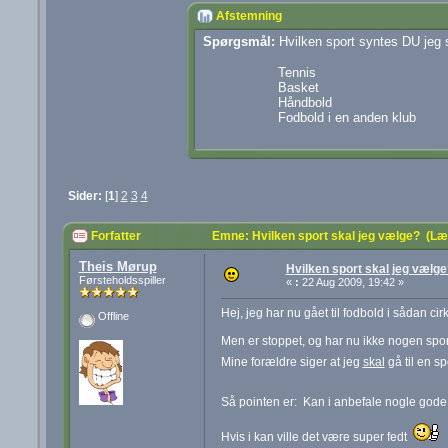
Afstemning
Spørgsmål:
Hvilken sport syntes DU jeg s
Tennis
Basket
Håndbold
Fodbold i en anden klub
Sider:
[
1
]
2
3
4
Forfatter
Emne: Hvilken sport skal jeg vælge? (Læ
Theis Mørup
Hvilken sport skal jeg vælge
Førsteholdsspiller
«
:
22 Aug 2009, 19:42 »
Hej, jeg har nu gået til fodbold i sådan cirk
Offline
Men er stoppet, og har nu ikke nogen sport 
Mine forældre siger at jeg
skal
gå til en sp
Så pointen er: Kan i anbefale nogle god
Hvis i kan ville det være super fedt