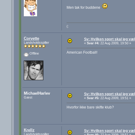
Men tak for buddene
(:
Corvette
Sv: Hvilken sport skal jeg væ
Landsholdsspiller
«
Svar #4:
22 Aug 2009, 19:50 »
American Football!
Offline
MichaelHarlev
Sv: Hvilken sport skal jeg væ
Gæst
«
Svar #5:
22 Aug 2009, 19:51 »
Hvorfor ikke bare skifte klub?
Krellz
Sv: Hvilken sport skal jeg væ
Landsholdsspiller
«
Svar #6:
22 Aug 2009, 19:51 »