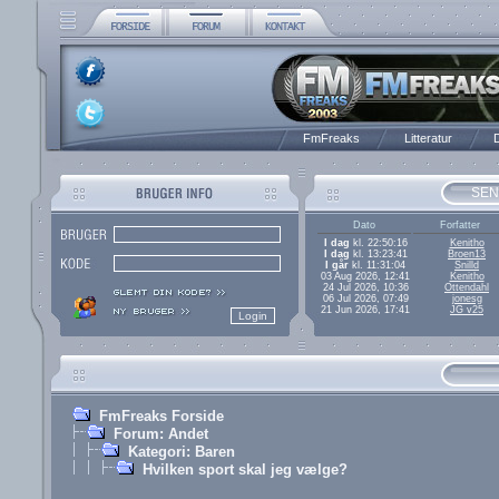
FmFreaks
Litteratur
D
SEN
Dato
Forfatter
I dag
kl. 22:50:16
Kenitho
I dag
kl. 13:23:41
Broen13
I går
kl. 11:31:04
Snilld
03 Aug 2026, 12:41
Kenitho
24 Jul 2026, 10:36
Ottendahl
06 Jul 2026, 07:49
jonesg
21 Jun 2026, 17:41
JG v25
FmFreaks Forside
Forum: Andet
Kategori: Baren
Hvilken sport skal jeg vælge?