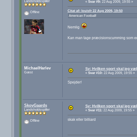
Landsholdsspiller
«
Svar #9:
22 Aug 2009, 19:55 »
Citat af: louisfr 22 Aug 2009, 19:50
Offline
American Football!
Nemlig
Kan man tage præcisionscumming som e
MichaelHarlev
Sv: Hvilken sport skal jeg væ
Gæst
«
Svar #10:
22 Aug 2009, 19:55 »
Spejder!
SkovGaards
Sv: Hvilken sport skal jeg væ
Landsholdsspiller
«
Svar #11:
22 Aug 2009, 19:55 »
skak eller billiard
Offline