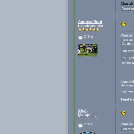
Citat af
Nogle ga
AndreasNord
Landsholdsspiller
Citat af
Offline
Hvis du 
Og det g
Har selv 
PS. Igen
Det da l
[quote=M
De kommer
nigerians
Taget fr
Shaft
Manager
Citat af
Offline
Det da l