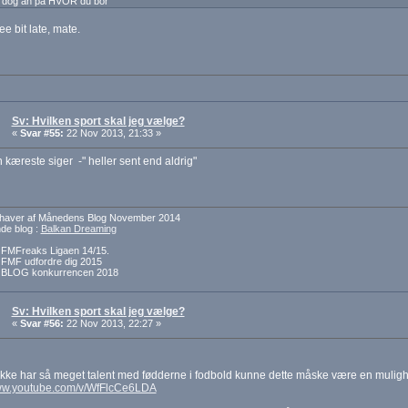
dog an på HVOR du bor
ee bit late, mate.
Sv: Hvilken sport skal jeg vælge?
«
Svar #55:
22 Nov 2013, 21:33 »
kæreste siger -" heller sent end aldrig"
dehaver af Månedens Blog November 2014
e blog :
Balkan Dreaming
f FMFreaks Ligaen 14/15.
f FMF udfordre dig 2015
f BLOG konkurrencen 2018
Sv: Hvilken sport skal jeg vælge?
«
Svar #56:
22 Nov 2013, 22:27 »
ikke har så meget talent med fødderne i fodbold kunne dette måske være en mulig
www.youtube.com/v/WfFlcCe6LDA