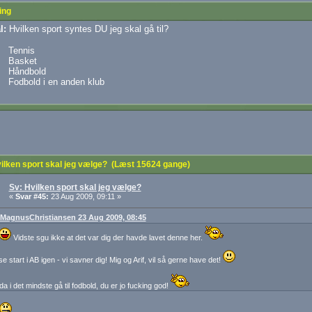
ing
l:
Hvilken sport syntes DU jeg skal gå til?
Tennis
Basket
Håndbold
Fodbold i en anden klub
lken sport skal jeg vælge? (Læst 15624 gange)
Sv: Hvilken sport skal jeg vælge?
«
Svar #45:
23 Aug 2009, 09:11 »
: MagnusChristiansen 23 Aug 2009, 08:45
Vidste sgu ikke at det var dig der havde lavet denne her.
e start i AB igen - vi savner dig! Mig og Arif, vil så gerne have det!
da i det mindste gå til fodbold, du er jo fucking god!