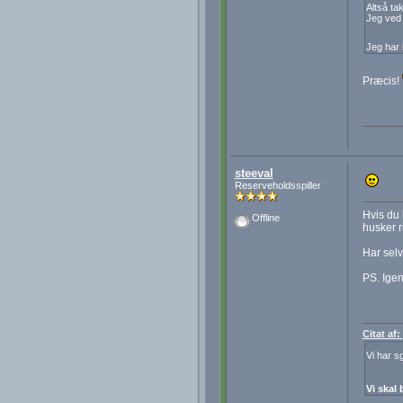
Altså tak
Jeg ved 
Jeg har 
Præcis!
steeval
Reserveholdsspiller
Hvis du 
Offline
husker r
Har selv 
PS. Igen
Citat af
Vi har s
Vi skal 