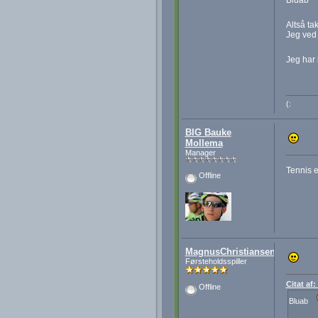
Altså tak
Jeg ved 
Jeg har 
(:
BIG Bauke
Mollema
Manager
Tennis e
Offline
MagnusChristiansen
Førsteholdsspiller
Citat af
Offline
Bluab