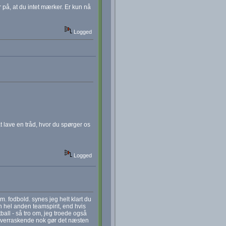
 på, at du intet mærker. Er kun nå
Logged
t lave en tråd, hvor du spørger os
Logged
m. fodbold. synes jeg helt klart du
n hel anden teamspirit, end hvis
otball - så tro om, jeg troede også
n overraskende nok gør det næsten