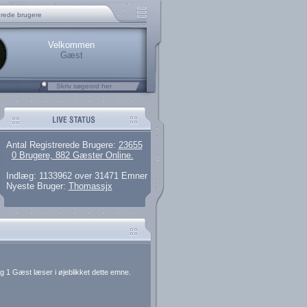
 artikler og 135 guides
M25.264.324,00)
kke her.
rerede brugere
Velkommen
Gæst
Antal Registrerede Brugere:
23655
0 Brugere, 882 Gæster Online.
Indlæg: 1133962 over 31471 Emner
Nyeste Bruger:
Thomassjx
g 1 Gæst læser i øjeblikket dette emne.