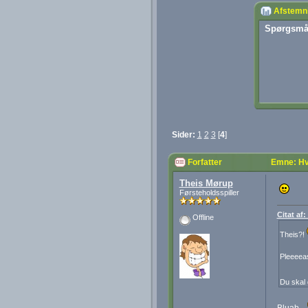
Afstemn
Spørgsmå
Sider:
1
2
3
[
4
]
Forfatter
Emne: Hvi
Theis Mørup
Førsteholdsspiller
Citat af
Offline
Theis?!
Pleeeeas
Du skal 
Bluab