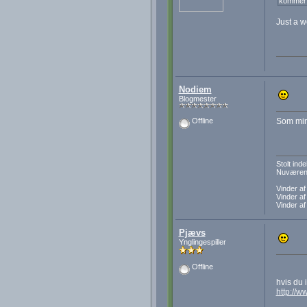
kommer 
Just a w
Nodiem
Blogmester
Som min 
Offline
Stolt in
Nuværend
Vinder a
Vinder a
Vinder a
Pjævs
Ynglingespiller
Offline
hvis du 
http://