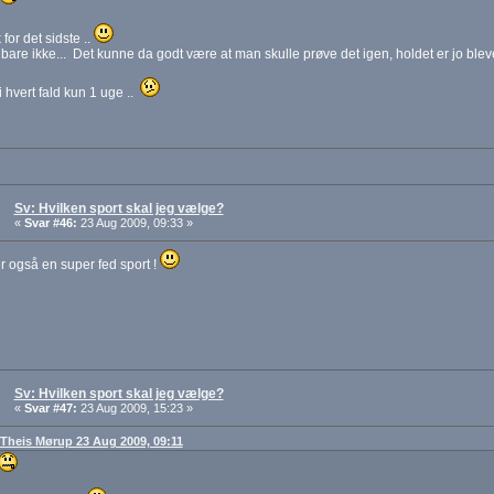
 for det sidste ..
bare ikke... Det kunne da godt være at man skulle prøve det igen, holdet er jo bleve
i hvert fald kun 1 uge ..
Sv: Hvilken sport skal jeg vælge?
«
Svar #46:
23 Aug 2009, 09:33 »
r også en super fed sport !
Sv: Hvilken sport skal jeg vælge?
«
Svar #47:
23 Aug 2009, 15:23 »
: Theis Mørup 23 Aug 2009, 09:11