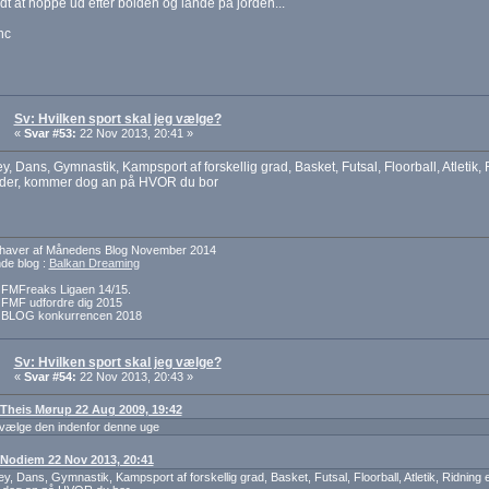
t at hoppe ud efter bolden og lande på jorden...
hc
Sv: Hvilken sport skal jeg vælge?
«
Svar #53:
22 Nov 2013, 20:41 »
y, Dans, Gymnastik, Kampsport af forskellig grad, Basket, Futsal, Floorball, Atletik,
der, kommer dog an på HVOR du bor
dehaver af Månedens Blog November 2014
e blog :
Balkan Dreaming
f FMFreaks Ligaen 14/15.
f FMF udfordre dig 2015
f BLOG konkurrencen 2018
Sv: Hvilken sport skal jeg vælge?
«
Svar #54:
22 Nov 2013, 20:43 »
: Theis Mørup 22 Aug 2009, 19:42
vælge den indenfor denne uge
: Nodiem 22 Nov 2013, 20:41
y, Dans, Gymnastik, Kampsport af forskellig grad, Basket, Futsal, Floorball, Atletik, Ridning 