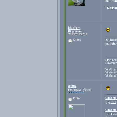
mere ond
- Naitsir
Nodiem
Blogmester
Is-Hocke
Offline
mulighe
Stolt in
Nuværend
Vinder a
Vinder a
Vinder a
g00n
FmFreaks' Venner
Citat af
Offline
jeg
skal
Citat af
Is-Hocke