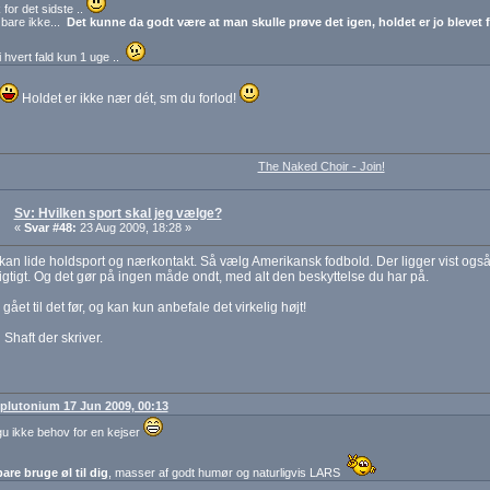
 for det sidste ..
bare ikke...
Det kunne da godt være at man skulle prøve det igen, holdet er jo blevet f
i hvert fald kun 1 uge ..
Holdet er ikke nær dét, sm du forlod!
The Naked Choir - Join!
Sv: Hvilken sport skal jeg vælge?
«
Svar #48:
23 Aug 2009, 18:28 »
kan lide holdsport og nærkontakt. Så vælg Amerikansk fodbold. Der ligger vist også
igtigt. Og det gør på ingen måde ondt, med alt den beskyttelse du har på.
gået til det før, og kan kun anbefale det virkelig højt!
 Shaft der skriver.
: plutonium 17 Jun 2009, 00:13
gu ikke behov for en kejser
bare bruge øl til dig
, masser af godt humør og naturligvis LARS