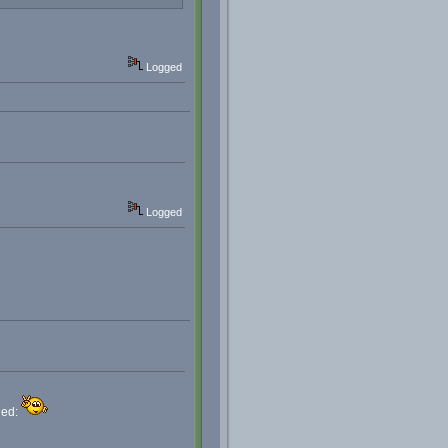
Logged
Logged
hed: