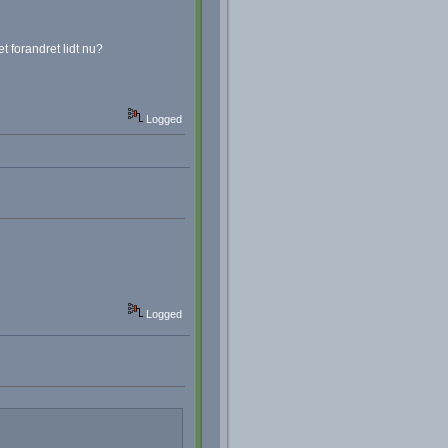
t forandret lidt nu?
Logged
Logged