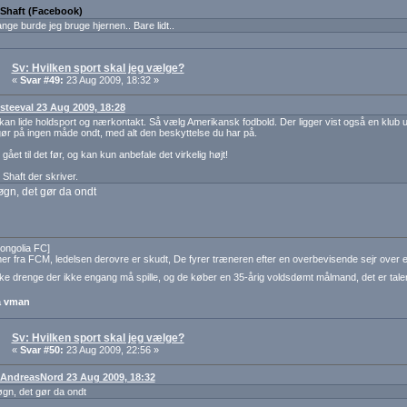
: Shaft (Facebook)
nge burde jeg bruge hjernen.. Bare lidt..
Sv: Hvilken sport skal jeg vælge?
«
Svar #49:
23 Aug 2009, 18:32 »
: steeval 23 Aug 2009, 18:28
kan lide holdsport og nærkontakt. Så vælg Amerikansk fodbold. Der ligger vist også en klub ud
ør på ingen måde ondt, med alt den beskyttelse du har på.
gået til det før, og kan kun anbefale det virkelig højt!
 Shaft der skriver.
øgn, det gør da ondt
ongolia FC]
 fra FCM, ledelsen derovre er skudt, De fyrer træneren efter en overbevisende sejr over et
ke drenge der ikke engang må spille, og de køber en 35-årig voldsdømt målmand, det er tale
a vman
Sv: Hvilken sport skal jeg vælge?
«
Svar #50:
23 Aug 2009, 22:56 »
: AndreasNord 23 Aug 2009, 18:32
øgn, det gør da ondt