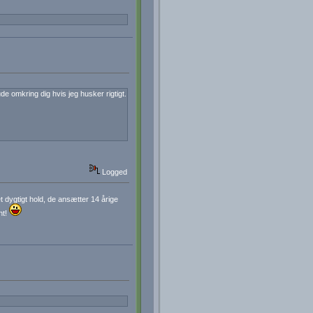
e omkring dig hvis jeg husker rigtigt.
Logged
 dygtigt hold, de ansætter 14 årige
nt!