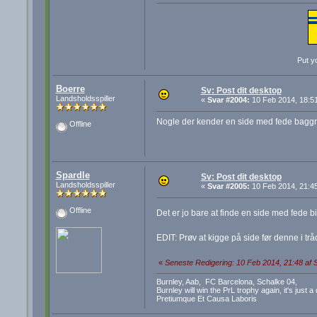
Put yo
Boerre
Sv: Post dit desktop
Landsholdsspiller
«
Svar #2004:
10 Feb 2014, 18:51
Nogle der kender en side med fede bagg
Offline
Spardle
Sv: Post dit desktop
Landsholdsspiller
«
Svar #2005:
10 Feb 2014, 21:45
Offline
Det er jo bare at finde en side med fede b
EDIT: Prøv at kigge på side før denne i tr
«
Seneste Redigering: 10 Feb 2014, 21:48 af 
Burnley, Aab, FC Barcelona, Schalke 04,
Burnley will win the PrL trophy again, it's just a
Pretiumque Et Causa Laboris