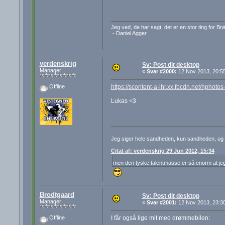
Jeg ved, de har sagt, det er en stor ting for B
- Daniel Agger.
verdenskrig
Sv: Post dit desktop
Manager
«
Svar #2000:
12 Nov 2013, 20:55
https://scontent-a-lhr.xx.fbcdn.net/hp
Offline
Lukas <3
Jeg siger hele sandheden, kun sandheden, og
Citat af: verdenskrig 29 Jun 2012, 15:34
men den tyske talentmasse er så enorm at jeg
Brodtgaard
Sv: Post dit desktop
Manager
«
Svar #2001:
12 Nov 2013, 23:30
I får også lige mit med drømmebilen:
Offline