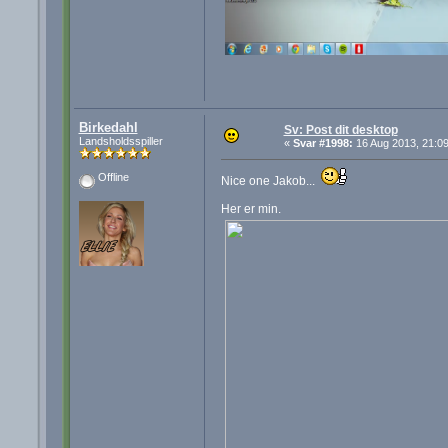
Birkedahl
Sv: Post dit desktop
Landsholdsspiller
«
Svar #1998:
16 Aug 2013, 21:09
Offline
Nice one Jakob...
Her er min.