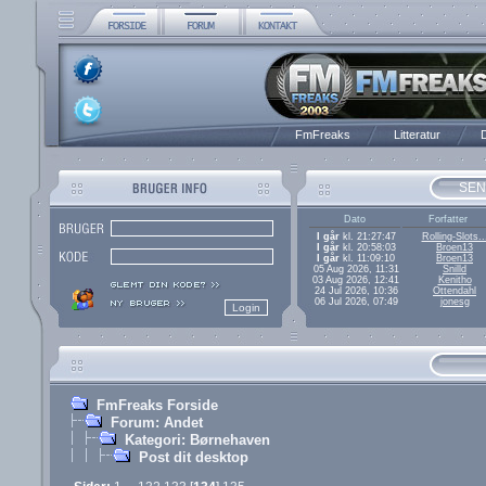
FmFreaks
Litteratur
D
SEN
Dato
Forfatter
I går
kl. 21:27:47
Rolling-Slots..
I går
kl. 20:58:03
Broen13
I går
kl. 11:09:10
Broen13
05 Aug 2026, 11:31
Snilld
03 Aug 2026, 12:41
Kenitho
24 Jul 2026, 10:36
Ottendahl
06 Jul 2026, 07:49
jonesg
FmFreaks Forside
Forum: Andet
Kategori: Børnehaven
Post dit desktop