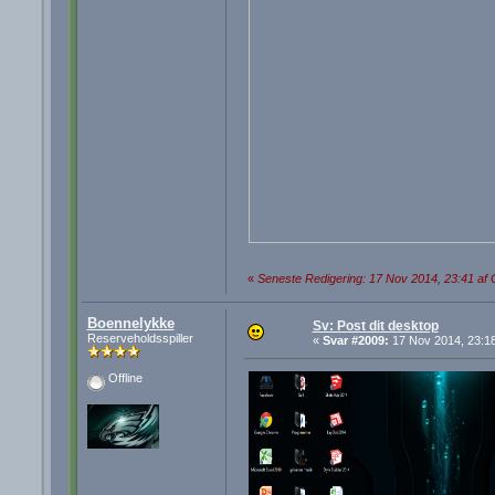
«
Seneste Redigering: 17 Nov 2014, 23:41 af
Boennelykke
Sv: Post dit desktop
Reserveholdsspiller
«
Svar #2009:
17 Nov 2014, 23:18
Offline