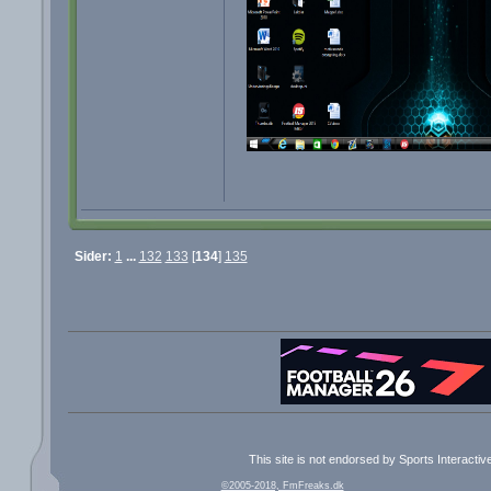
Sider:
1
...
132
133
[
134
]
135
This site is not endorsed by Sports Interacti
©2005-2018, FmFreaks.dk