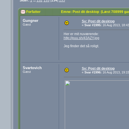
Sider:
1
...
132
133
[
134
]
135
Forfatter
Emne: Post dit desktop (Læst 708999 ga
Gungner
Sv: Post dit desktop
Gæst
«
Svar #1995:
16 Aug 2013, 18:43
Her er mit nuværende:
http://puu.sh/43AZY.jpg
Jeg finder det så roligt.
Svartovich
Sv: Post dit desktop
Gæst
«
Svar #1996:
16 Aug 2013, 19:15