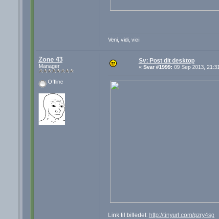
Veni, vidi, vici
Zone 43
Sv: Post dit desktop
Manager
«
Svar #1999:
09 Sep 2013, 21:31
Offline
Link til billedet:
http://tinyurl.com/qzry4sg