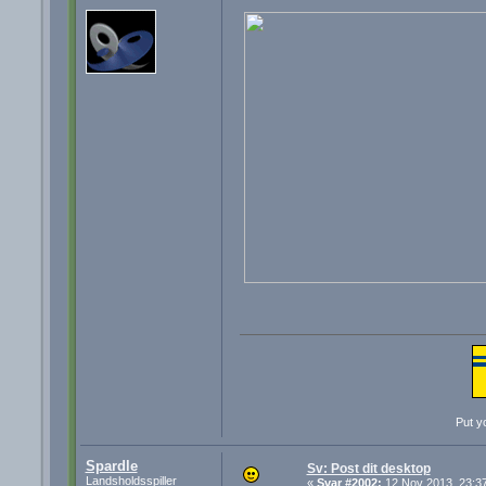
Put yo
Spardle
Sv: Post dit desktop
Landsholdsspiller
«
Svar #2002:
12 Nov 2013, 23:37