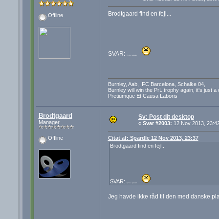
Brodtgaard find en fejl...
Offline
SVAR:
Tyske plader
Burnley, Aab, FC Barcelona, Schalke 04,
Burnley will win the PrL trophy again, it's just a
Pretiumque Et Causa Laboris
Brodtgaard
Sv: Post dit desktop
Manager
«
Svar #2003:
12 Nov 2013, 23:42
Citat af: Spardle 12 Nov 2013, 23:37
Offline
Brodtgaard find en fejl...
SVAR:
Tyske plader
Jeg havde ikke råd til den med danske pla