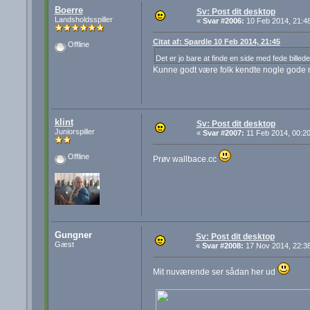
Boerre
Sv: Post dit desktop
Landsholdsspiller
«
Svar #2006:
10 Feb 2014, 21:48
Citat af: Spardle 10 Feb 2014, 21:45
Offline
Det er jo bare at finde en side med fede billed
Kunne godt være folk kendte nogle gode n
klint
Sv: Post dit desktop
Juniorspiller
«
Svar #2007:
11 Feb 2014, 00:20
Offline
Prøv wallbace.cc
Gungner
Sv: Post dit desktop
Gæst
«
Svar #2008:
17 Nov 2014, 22:38
Mit nuværende ser sådan her ud