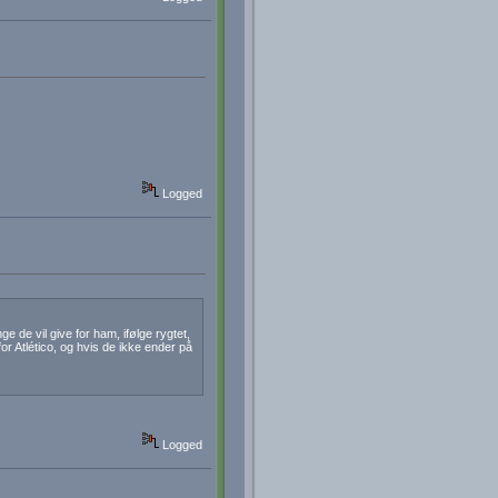
Logged
ge de vil give for ham, ifølge rygtet,
for Atlético, og hvis de ikke ender på
Logged