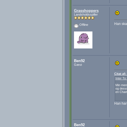
Grasshoppers
Landsholdsspiller
Han skal
Offline
Ben92
Gæst
Citat af
Inter To
Min menin
og desvær
en Cham
Han har n
Ben92