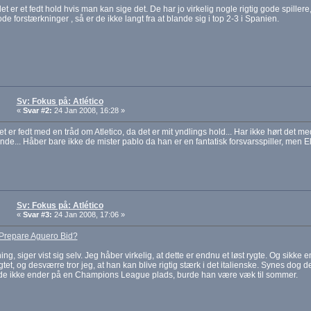
et er et fedt hold hvis man kan sige det. De har jo virkelig nogle rigtig gode spillere, 
de forstærkninger , så er de ikke langt fra at blande sig i top 2-3 i Spanien.
Sv: Fokus på: Atlético
«
Svar #2:
24 Jan 2008, 16:28 »
t er fedt med en tråd om Atletico, da det er mit yndlings hold... Har ikke hørt det 
e... Håber bare ikke de mister pablo da han er en fantatisk forsvarsspiller, men Elle
Sv: Fokus på: Atlético
«
Svar #3:
24 Jan 2008, 17:06 »
 Prepare Aguero Bid?
ng, siger vist sig selv. Jeg håber virkelig, at dette er endnu et løst rygte. Og sikke e
gtet, og desværre tror jeg, at han kan blive rigtig stærk i det italienske. Synes dog det 
 de ikke ender på en Champions League plads, burde han være væk til sommer.