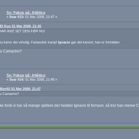
Sv: Fokus på: Atlético
«
Svar #13:
01 Mar 2008, 21:47 »
: El Kun 01 Mar 2008, 21:45
HAR IKKE SET DEN FØR NU!
nu kører det virkelig. Fantastisk kamp!
Ignacio
gør det kanont, han er fremtiden
du Camacho?
Sv: Fokus på: Atlético
«
Svar #14:
01 Mar 2008, 21:48 »
: Ben92 01 Mar 2008, 21:47
du Camacho?
kke fordi vi har så mange spillere der hedder Ignacio til fornavn, så tror han men