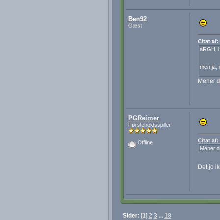
Ben92
Gæst
Citat af
aRGH, 
men ja, 
Mener 
PGReimer
Førsteholdsspiller
Citat af
Offline
Mener 
Det jo i
Sider:
[
1
]
2
3
...
18