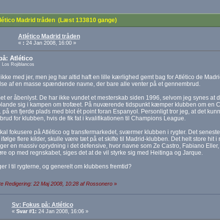
lético Madrid tråden (Læst 133810 gange)
Atlético Madrid tråden
«
:
24 Jan 2008, 16:00 »
å: Atlético
 Los Rojiblancos
ikke med jer, men jeg har altid haft en lille kærlighed gemt bag for Atlético de Madri
lse af en masse spændende navne, der bare alle venter på et gennembrud.
t er åbenlyst. De har ikke vundet et mesterskab siden 1996, selvom jeg synes at der
blande sig i kampen om trofæet. På nuværende tidspunkt kæmper klubben om en 
t. på en fjerde plads med blot ét point foran Espanyol. Personligt tror jeg, at det kunne
ud for klubben, hvis de fik fat i kvalifikationen til Champions League.
skal fokusere på Atlético og transfermarkedet, sværmer klubben i rygter. Det seneste
 ifølge flere kilder, skulle være tæt på et skifte til Madrid-klubben. Det helt store hit i
er en massiv oprydning i det defensive, hvor navne som Ze Castro, Fabiano Eller, 
øre op med regnskabet, siges det at de vil styrke sig med Heitinga og Jarque.
er I til rygterne, og generelt om klubbens fremtid?
e Redigering: 22 Maj 2008, 10:28 af Rossonero
»
Sv: Fokus på: Atlético
«
Svar #1:
24 Jan 2008, 16:06 »