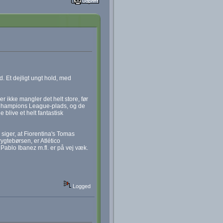
d. Et dejligt ungt hold, med
 ikke mangler det helt store, før
Champions League-plads, og de
 blive et helt fantastisk
 siger, at Fiorentina's Tomas
 rygtebørsen, er Atlético
Pablo Ibanez m.fl. er på vej væk.
Logged