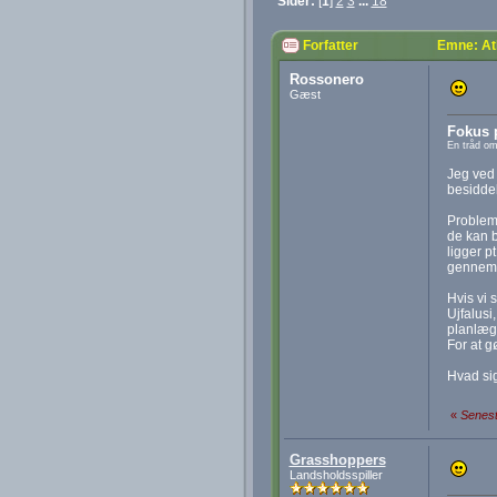
Sider:
[
1
]
2
3
...
18
Forfatter
Emne: At
Rossonero
Gæst
Fokus p
En tråd om
Jeg ved 
besidde
Probleme
de kan 
ligger p
gennembr
Hvis vi 
Ujfalusi,
planlægg
For at g
Hvad sig
«
Senest
Grasshoppers
Landsholdsspiller