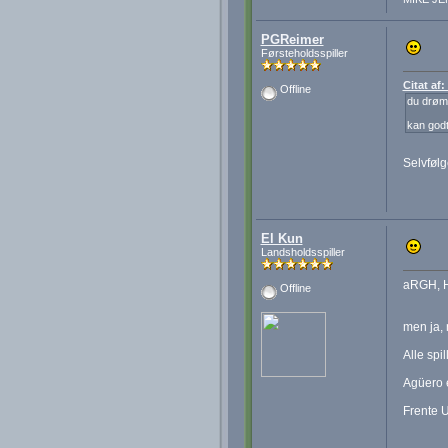
PGReimer
Førsteholdsspiller
Citat af
Offline
du drøm
kan godt
Selvfølg
El Kun
Landsholdsspiller
aRGH, 
Offline
men ja, 
Alle spil
Agüero e
Frente 