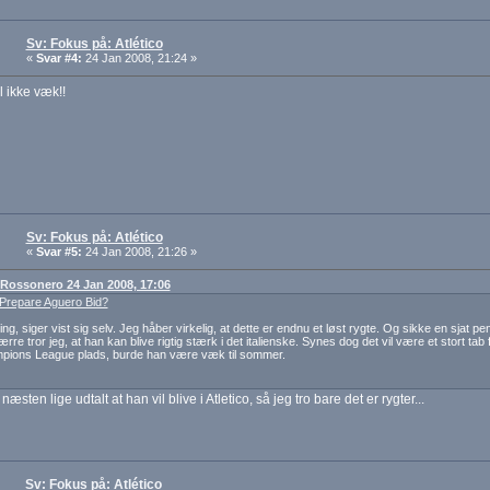
Sv: Fokus på: Atlético
«
Svar #4:
24 Jan 2008, 21:24 »
 ikke væk!!
Sv: Fokus på: Atlético
«
Svar #5:
24 Jan 2008, 21:26 »
: Rossonero 24 Jan 2008, 17:06
 Prepare Aguero Bid?
g, siger vist sig selv. Jeg håber virkelig, at dette er endnu et løst rygte. Og sikke en sjat pen
re tror jeg, at han kan blive rigtig stærk i det italienske. Synes dog det vil være et stort tab 
pions League plads, burde han være væk til sommer.
æsten lige udtalt at han vil blive i Atletico, så jeg tro bare det er rygter...
Sv: Fokus på: Atlético