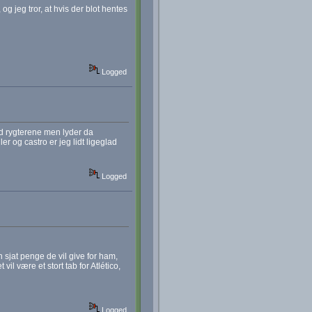
og jeg tror, at hvis der blot hentes
Logged
med rygterene men lyder da
r og castro er jeg lidt ligeglad
Logged
n sjat penge de vil give for ham,
vil være et stort tab for Atlético,
Logged