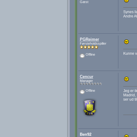
Gæst
Synes li
Andre At
PGReimer
Førsteholdsspiller
Kunne væ
Offline
Cencur
Manager
Jeg er i
Offline
Madrid, 
ser ud t
Ben92