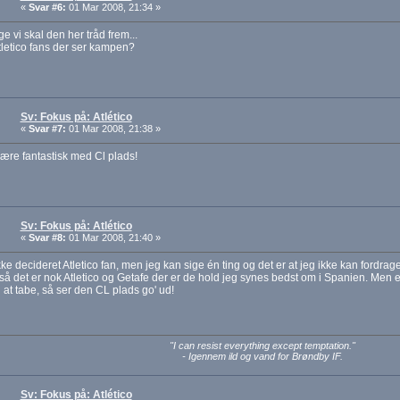
«
Svar #6:
01 Mar 2008, 21:34 »
ge vi skal den her tråd frem...
letico fans der ser kampen?
Sv: Fokus på: Atlético
«
Svar #7:
01 Mar 2008, 21:38 »
re fantastisk med Cl plads!
Sv: Fokus på: Atlético
«
Svar #8:
01 Mar 2008, 21:40 »
kke decideret Atletico fan, men jeg kan sige én ting og det er at jeg ikke kan fordra
så det er nok Atletico og Getafe der er de hold jeg synes bedst om i Spanien. Men 
il at tabe, så ser den CL plads go' ud!
"I can resist everything except temptation."
- Igennem ild og vand for Brøndby IF.
Sv: Fokus på: Atlético