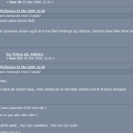
«
Svar #9:
01 Mar 2008, 21:41 »
: PGReimer 01 Mar 2008, 21:38
re fantastisk med Cl plads!
unne være herrer fedt...
er spanske aviser også at vi har fået Heitinga og Ujfalusi. Det kan bare ikke blive
Sv: Fokus på: Atlético
«
Svar #10:
01 Mar 2008, 21:41 »
: PGReimer 01 Mar 2008, 21:38
re fantastisk med Cl plads!
mer ,
 være de vinder idag , men stadig de er slet ikke stabile nok til at blive deroppe .
Canio Legenden OVer dem alle !!
n er gay allez allez allez (:
ÆRE MIKE , TAG DIG SAMMEN , TAG NU OG GÅÅ !
NSEN RAUS !!