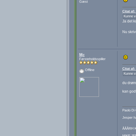
Gæst
Citat af
Kunne væ
Ja det k
Nu skriv
Mc
Førsteholdsspiller
Citat af
Offline
Kunne væ
du drøm
kan godt
Paolo Di 
Jesper ha
ÅÅÅRH K
MIKE JE