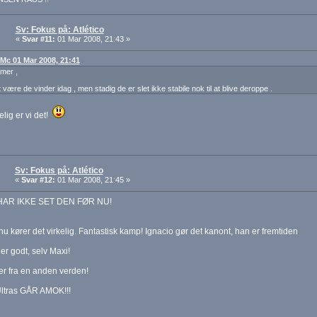
Sv: Fokus på: Atlético
«
Svar #11:
01 Mar 2008, 21:43 »
: Mc 01 Mar 2008, 21:41
mer ,
 være de vinder idag , men stadig de er slet ikke stabile nok til at blive deroppe .
elig er vi det!
Sv: Fokus på: Atlético
«
Svar #12:
01 Mar 2008, 21:45 »
HAR IKKE SET DEN FØR NU!
nu kører det virkelig. Fantastisk kamp! Ignacio gør det kanont, han er fremtiden
ler godt, selv Maxi!
r fra en anden verden!
Ultras GÅR AMOK!!!