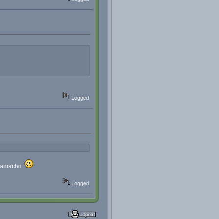
Logged
er Camacho
Logged