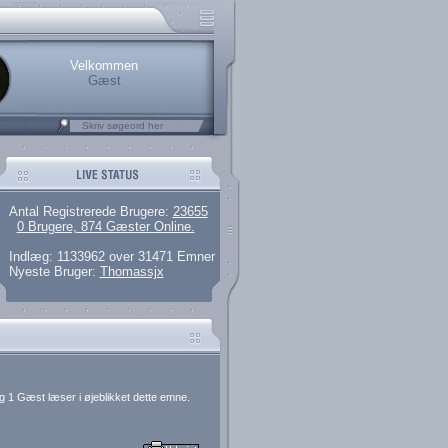
rerede brugere
 artikler og 135 guides
M25.264.324,00)
kke her.
Velkommen
Gæst
Antal Registrerede Brugere:
23655
0 Brugere, 874 Gæster Online.
Indlæg: 1133962 over 31471 Emner
Nyeste Bruger:
Thomassjx
g 1 Gæst læser i øjeblikket dette emne.