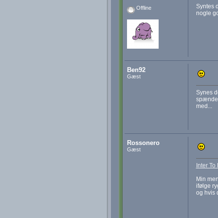
Syntes d
Offline
nogle go
Ben92
Gæst
Synes de
spændend
med...
Rossonero
Gæst
Inter To
Min meni
ifølge ry
og hvis