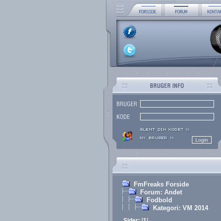
FmFreaks Forside
Forum: Andet
Fodbold
Kategori: VM 2014
Sider:
[
1
]