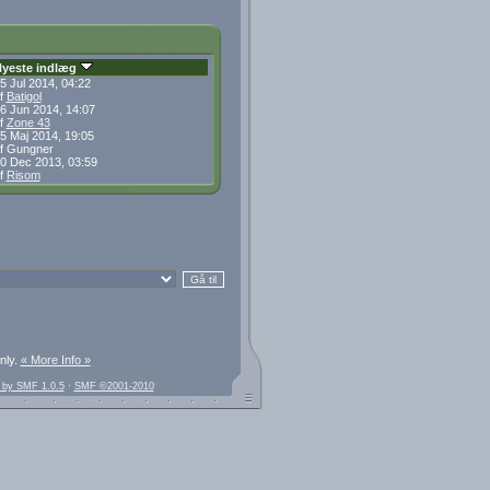
yeste indlæg
5 Jul 2014, 04:22
f
Batigol
6 Jun 2014, 14:07
f
Zone 43
5 Maj 2014, 19:05
f Gungner
0 Dec 2013, 03:59
f
Risom
nly.
« More Info »
 by SMF 1.0.5
·
SMF ©2001-2010