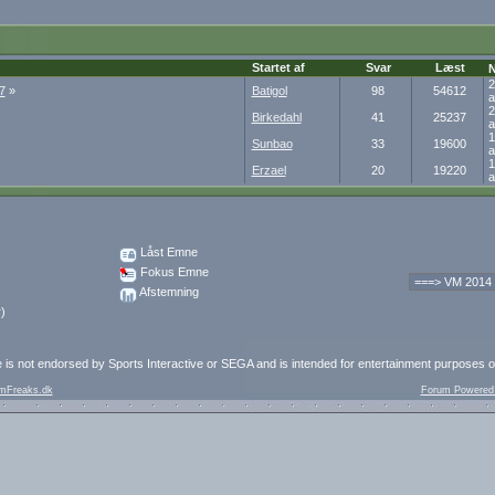
Startet af
Svar
Læst
N
2
7
»
Batigol
98
54612
a
2
Birkedahl
41
25237
a
1
Sunbao
33
19600
a
1
Erzael
20
19220
a
Låst Emne
Fokus Emne
Afstemning
)
e is not endorsed by Sports Interactive or SEGA and is intended for entertainment purposes o
mFreaks.dk
Forum Powered