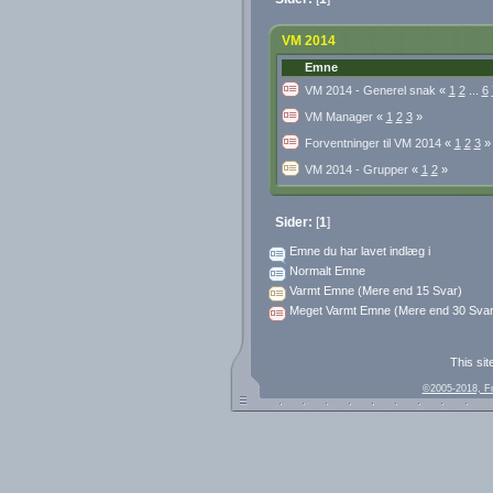
VM 2014
Emne
VM 2014 - Generel snak
«
1
2
...
6
VM Manager
«
1
2
3
»
Forventninger til VM 2014
«
1
2
3
»
VM 2014 - Grupper
«
1
2
»
Sider:
[
1
]
Emne du har lavet indlæg i
Normalt Emne
Varmt Emne (Mere end 15 Svar)
Meget Varmt Emne (Mere end 30 Svar
This sit
©2005-2018, F