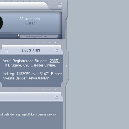
rerede brugere
 artikler og 135 guides
M25.264.324,00)
kke her.
Velkommen
Gæst
Antal Registrerede Brugere:
23651
0 Brugere, 890 Gæster Online.
Indlæg: 1133959 over 31471 Emner
Nyeste Bruger:
AnyaJulyMn
 befinder sig i øjeblikket i denne sektion.