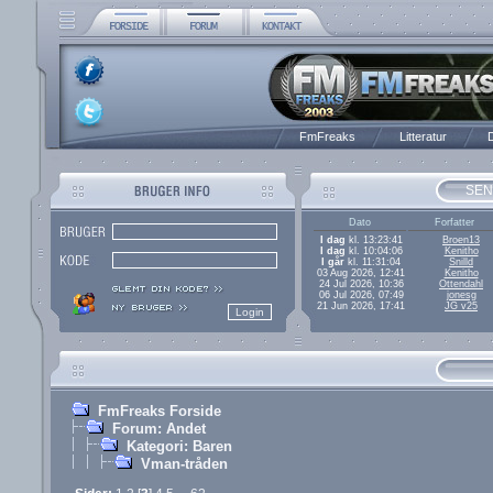
FmFreaks
Litteratur
D
SEN
Dato
Forfatter
I dag
kl. 13:23:41
Broen13
I dag
kl. 10:04:06
Kenitho
I går
kl. 11:31:04
Snilld
03 Aug 2026, 12:41
Kenitho
24 Jul 2026, 10:36
Ottendahl
06 Jul 2026, 07:49
jonesg
21 Jun 2026, 17:41
JG v25
FmFreaks Forside
Forum: Andet
Kategori: Baren
Vman-tråden