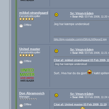
mikkel-strandgaard
Sv: Vman-tråden
Førsteholdsspiller
«
Svar #42:
03 Feb 2008, 11:20 
Jeg har kæmpe underskud
Offline
http://img.youtube.com/vi/SKmLhIt9pxw/2.jpg
United master
Sv: Vman-tråden
Førsteholdsspiller
«
Svar #43:
03 Feb 2008, 11:21 
Citat af: mikkel-strandgaard 03 Feb 2008, 1
Offline
Jeg har kæmpe underskud
Surt.. Hva har du da gjort
? købt spiller
Don Abramovich
Sv: Vman-tråden
Manager
«
Svar #44:
03 Feb 2008, 11:24 
Citat af: United master 03 Feb 2008, 11:19
Offline