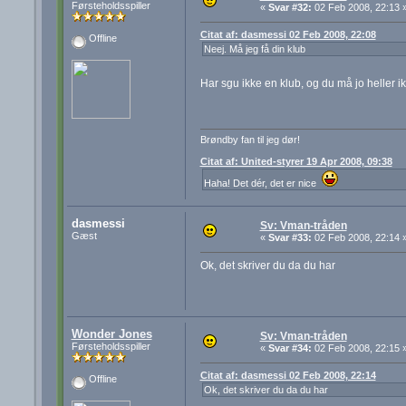
Førsteholdsspiller
«
Svar #32:
02 Feb 2008, 22:13 
Citat af: dasmessi 02 Feb 2008, 22:08
Offline
Neej. Må jeg få din klub
Har sgu ikke en klub, og du må jo heller i
Brøndby fan til jeg dør!
Citat af: United-styrer 19 Apr 2008, 09:38
Haha! Det dér, det er nice
dasmessi
Sv: Vman-tråden
Gæst
«
Svar #33:
02 Feb 2008, 22:14 
Ok, det skriver du da du har
Wonder Jones
Sv: Vman-tråden
Førsteholdsspiller
«
Svar #34:
02 Feb 2008, 22:15 
Citat af: dasmessi 02 Feb 2008, 22:14
Offline
Ok, det skriver du da du har