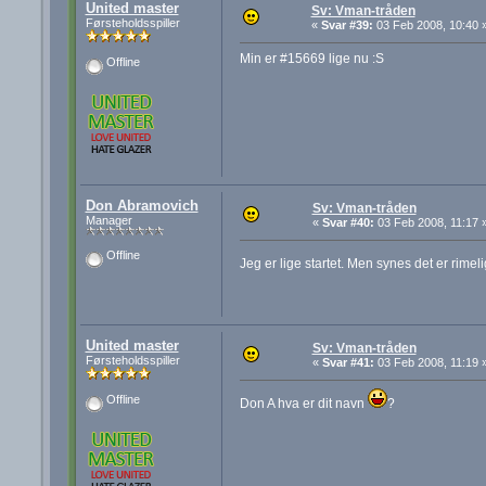
United master
Sv: Vman-tråden
Førsteholdsspiller
«
Svar #39:
03 Feb 2008, 10:40 
Min er #15669 lige nu :S
Offline
Don Abramovich
Sv: Vman-tråden
Manager
«
Svar #40:
03 Feb 2008, 11:17 
Offline
Jeg er lige startet. Men synes det er rime
United master
Sv: Vman-tråden
Førsteholdsspiller
«
Svar #41:
03 Feb 2008, 11:19 
Offline
Don A hva er dit navn
?