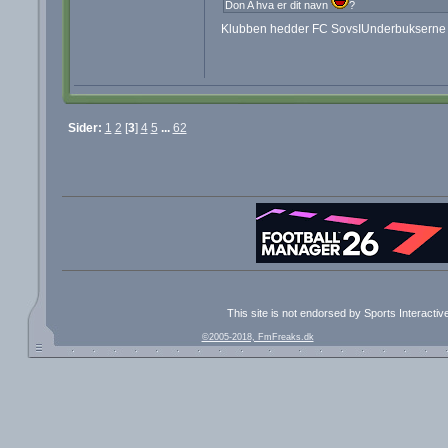
Don A hva er dit navn
?
Klubben hedder FC SovsIUnderbuksern
Sider:
1
2
[
3
]
4
5
...
62
This site is not endorsed by Sports Interacti
©2005-2018, FmFreaks.dk