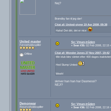
Nej?
Brøndby fan til jeg dør!
Citat af: United-styrer 19 Apr 2008, 09:38
Haha! Det dér, det er nice
United master
Sv: Vman-tråden
Førsteholdsspiller
«
Svar #35:
02 Feb 2008, 22:15 
Citat af: Wonder Jones 27 Nov 2007, 19:42
Offline
Min klub blev slettet efter 400 dages inaktivitet.
Hed Slump United
Weeh!
skriver han han har Dasmessi?
NEJ!?
Demonwar
Sv: Vman-tråden
Reserveholdsspiller
«
Svar #36:
02 Feb 2008, 22:16 