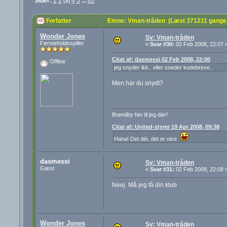
Sider:
1
2
[
3
]
4
5
...
62
Forfatter
Emne: Vman-tråden (Læst 371211 gange
Wonder Jones
Sv: Vman-tråden
Førsteholdsspiller
«
Svar #30:
02 Feb 2008, 22:07 
Citat af: dasmessi 02 Feb 2008, 22:00
Offline
jeg snyder ikk.. eller sneder kodebreve..
Men har du snydt?
Brøndby fan til jeg dør!
Citat af: United-styrer 19 Apr 2008, 09:38
Haha! Det dér, det er nice
dasmessi
Sv: Vman-tråden
Gæst
«
Svar #31:
02 Feb 2008, 22:08 
Neej. Må jeg få din klub
Wonder Jones
Sv: Vman-tråden