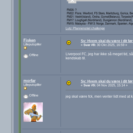
Lutz Pfannenstiel challenge
Fisken
Sv: Hvem skal du være i dit før
Lilleputspiller
«
Svar #8:
30 Okt 2025, 16:59 »
Liverpool FC, jeg har ikke så meget tid, s
Offline
kendskab til.
morfar
Sv: Hvem skal du være i dit før
Lilleputspiller
«
Svar #9:
04 Nov 2025, 15:14 »
Offline
jeg skal være fck, men venter lidt med at