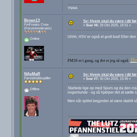
YNWA
Broen13
Sv: Hvem skal du være i dit før
FmFreaks Crew
«
Svar #6:
29 Okt 2025, 19:31 »
(Forummoderator)
Uhhh, HSV er også et godt bud! Eller den 
Online
Br
FM26 er i gang, og det er jeg så også:
NAsMaR
Sv: Hvem skal du være i dit før
Førsteholdsspiller
«
Svar #7:
30 Okt 2025, 15:45 »
Startede lige op med Spurs og da den cras
Offline
nogenlunde - og så hjælper det at sætte sa
Men når spillet begynder at være stabilt s