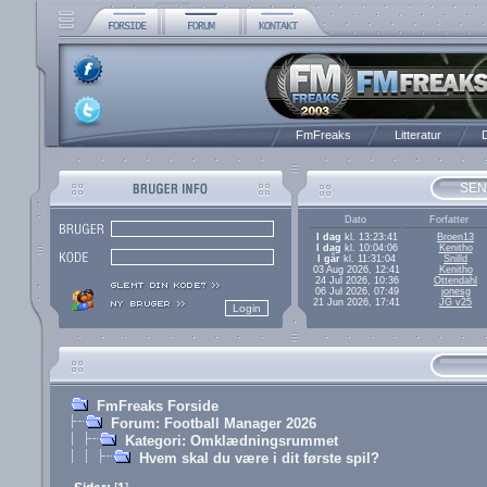
FmFreaks
Litteratur
D
SEN
Dato
Forfatter
I dag
kl. 13:23:41
Broen13
I dag
kl. 10:04:06
Kenitho
I går
kl. 11:31:04
Snilld
03 Aug 2026, 12:41
Kenitho
24 Jul 2026, 10:36
Ottendahl
06 Jul 2026, 07:49
jonesg
21 Jun 2026, 17:41
JG v25
FmFreaks Forside
Forum: Football Manager 2026
Kategori: Omklædningsrummet
Hvem skal du være i dit første spil?