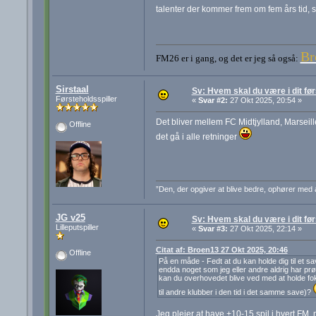
talenter der kommer frem om fem års tid, 
Br
FM26 er i gang, og det er jeg så også:
Sirstaal
Sv: Hvem skal du være i dit før
Førsteholdsspiller
«
Svar #2:
27 Okt 2025, 20:54 »
Det bliver mellem FC Midtjylland, Marseil
Offline
det gå i alle retninger
”Den, der opgiver at blive bedre, ophører med 
JG v25
Sv: Hvem skal du være i dit før
Lilleputspiller
«
Svar #3:
27 Okt 2025, 22:14 »
Citat af: Broen13 27 Okt 2025, 20:46
Offline
På en måde - Fedt at du kan holde dig til et s
endda noget som jeg eller andre aldrig har prøve
kan du overhovedet blive ved med at holde foku
til andre klubber i den tid i det samme save)?
Jeg plejer at have +10-15 spil i hvert FM,