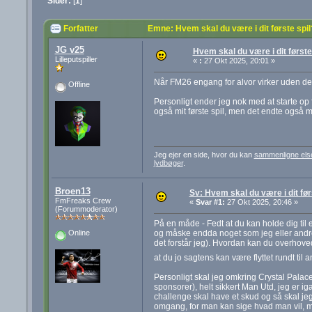
Sider:
[
1
]
Forfatter
Emne: Hvem skal du være i dit første spi
JG v25
Hvem skal du være i dit første
Lilleputspiller
«
:
27 Okt 2025, 20:01 »
Når FM26 engang for alvor virker uden de st
Offline
Personligt ender jeg nok med at starte op fo
også mit første spil, men det endte også m
Jeg ejer en side, hvor du kan
sammenligne els
lydbøger
.
Broen13
Sv: Hvem skal du være i dit før
FmFreaks Crew
«
Svar #1:
27 Okt 2025, 20:46 »
(Forummoderator)
På en måde - Fedt at du kan holde dig til 
og måske endda noget som jeg eller andre al
Online
det forstår jeg). Hvordan kan du overhove
at du jo sagtens kan være flyttet rundt til
Personligt skal jeg omkring Crystal Palac
sponsorer), helt sikkert Man Utd, jeg er 
challenge skal have et skud og så skal je
omgang, for man kan sige hvad man vil, 