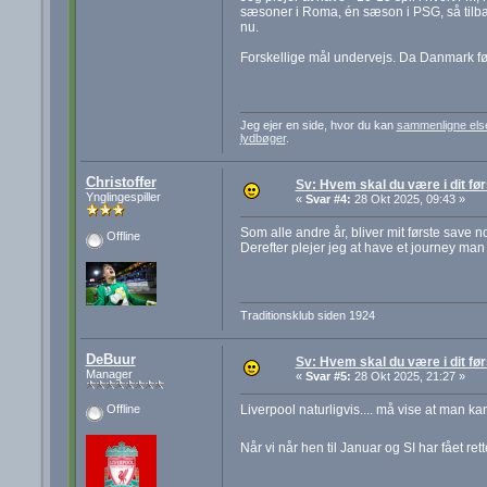
sæsoner i Roma, én sæson i PSG, så tilbage 
nu.
Forskellige mål undervejs. Da Danmark først 
Jeg ejer en side, hvor du kan
sammenligne els
lydbøger
.
Christoffer
Sv: Hvem skal du være i dit før
Ynglingespiller
«
Svar #4:
28 Okt 2025, 09:43 »
Som alle andre år, bliver mit første save 
Offline
Derefter plejer jeg at have et journey man
Traditionsklub siden 1924
DeBuur
Sv: Hvem skal du være i dit før
Manager
«
Svar #5:
28 Okt 2025, 21:27 »
Liverpool naturligvis.... må vise at man ka
Offline
Når vi når hen til Januar og SI har fået ret