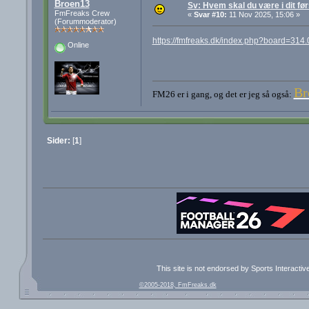
Broen13
Sv: Hvem skal du være i dit før
FmFreaks Crew
«
Svar #10:
11 Nov 2025, 15:06 »
(Forummoderator)
https://fmfreaks.dk/index.php?board=314.
Online
Br
FM26 er i gang, og det er jeg så også:
Sider:
[
1
]
This site is not endorsed by Sports Interacti
©2005-2018, FmFreaks.dk