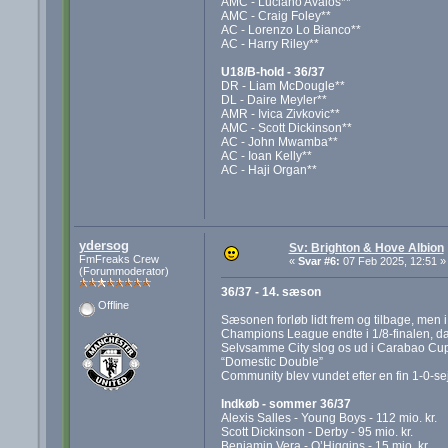
AMC - Luciano Avalos**
AMC - Craig Foley**
AC - Lorenzo Lo Bianco**
AC - Harry Riley**
U18/B-hold - 36/37
DR - Liam McDougle**
DL - Daire Meyler**
AMR - Ivica Zivkovic**
AMC - Scott Dickinson**
AC - John Mwamba**
AC - Ioan Kelly**
AC - Haji Organ**
ydersog
Sv: Brighton & Hove Albion
FmFreaks Crew
«
Svar #6:
07 Feb 2025, 12:51 »
(Forummoderator)
36/37 - 14. sæson
Offline
Sæsonen forløb lidt frem og tilbage, men 
Champions League endte i 1/8-finalen, da
Selvsamme City slog os ud i Carabao Cup’
“Domestic Double”
Community blev vundet efter en fin 1-0-se
Indkøb - sommer 36/37
Alexis Salles - Young Boys - 112 mio. kr.
Scott Dickinson - Derby - 95 mio. kr.
Benjamin Vera - O’Higgins - 15 mio. kr.