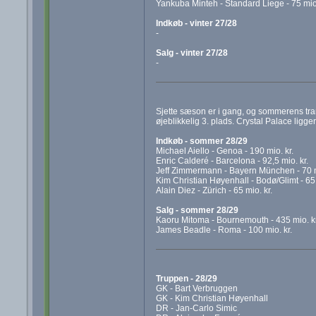
Yankuba Minteh - Standard Liege - 75 mio.
Indkøb - vinter 27/28
-
Salg - vinter 27/28
-
Sjette sæson er i gang, og sommerens trans
øjeblikkelig 3. plads. Crystal Palace ligger
Indkøb - sommer 28/29
Michael Aiello - Genoa - 190 mio. kr.
Enric Calderé - Barcelona - 92,5 mio. kr.
Jeff Zimmermann - Bayern München - 70 m
Kim Christian Høyenhall - Bodø/Glimt - 65 
Alain Diez - Zürich - 65 mio. kr.
Salg - sommer 28/29
Kaoru Mitoma - Bournemouth - 435 mio. kr
James Beadle - Roma - 100 mio. kr.
Truppen - 28/29
GK - Bart Verbruggen
GK - Kim Christian Høyenhall
DR - Jan-Carlo Simic