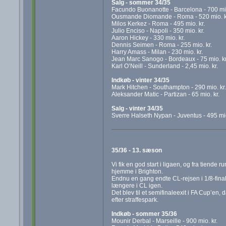
Salg - sommer 34/35
Facundo Buonanotte - Barcelona - 700 mio
Ousmande Diomande - Roma - 520 mio. k
Milos Kerkez - Roma - 495 mio. kr.
Julio Enciso - Napoli - 350 mio. kr.
Aaron Hickey - 330 mio. kr.
Dennis Seimen - Roma - 255 mio. kr.
Harry Amass - Milan - 230 mio. kr.
Jean Marc Sanogo - Bordeaux - 75 mio. kr
Karl O’Neill - Sunderland - 2,45 mio. kr.
Indkøb - vinter 34/35
Mark Hitchen - Southampton - 290 mio. kr.
Aleksander Matic - Partizan - 65 mio. kr.
Salg - vinter 34/35
Sverre Halseth Nypan - Juventus - 495 mio
35/36 - 13. sæson
Vi fik en god start i ligaen, og fra tiende 
hjemme i Brighton.
Endnu en gang endte CL-rejsen i 1/8-finale
længere i CL igen.
Det blev til et semifinaleexit i FA Cup’en
efter straffespark.
Indkøb - sommer 35/36
Mounir Derbal - Marseille - 900 mio. kr.