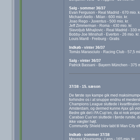
Salg - sommer 36/37
Evan Ferguson - Real Madrid - 670 mio. kr
Michael Aiello - Milan - 600 mio. kr.
Joao Rego - Juventus - 500 mio. kr.
Jeff Zimmerman - Roma - 430 mio. kr.
Slavoljub Mihajlovic - Real Madrid - 330 mi
Bobby-Joe Minshull - Everton - 26 mio. kr.
Louis Mantl - Freiburg - Gratis
Indkøb - vinter 36/37
Tomás Marasciulo - Racing Club - 57,5 mio
Salg - vinter 36/37
Patrick Bassani - Bayern München - 375 mi
37/38 - 15. sæson
De første syv kampe gik med maksimumpoin
forhindre os i at snuppe endnu et mesters
Champions League sluttede i kvartfinalen,
Amsterdam, og dermed kunne Ajax gå vid
Bedre gik det i FA Cup’en, da vi nok enga
Carabao Cuo’en sluttede i fjerde runde, da
ikke vægter højt.
Community Shield blev tabt til Man City ef
Indkøb - sommer 37/38
Moussa Kourouma - Lens - 165 mio. kr.