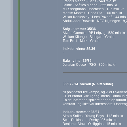
Francis Madrid - Betis - 540 mio. kr.
Jaime - Atlético Madrid - 355 mio. kr.
Mil Steegmans - Mechelen - 135 mio. kr.
Martim Montez - Casa Pia - 100 mio. kr.
Witkar Konieczny - Lech Poznań - 44 mio. 
Abdulkader Darwish - NEC Nijmegen - 9,25
Salg - sommer 35/36
Álvaro Cuenca - RB Leipzig - 530 mio. kr.
William Kitenge - Stuttgart - Gratis
Tom Brett - Metz - Gratis
Indkøb - vinter 35/36
-
Salg - vinter 35/36
Jonatan Cocco - PSG - 300 mio. kr.
36/37 - 14. sæson (Nuværende)
Ni point efter fire kampe, og vi er i skrive
CL er endnu ikke i gang, mens Community 
En del bærende spillere har netop forladt 
kontrakt - og ikke var interesseret i forlæn
Indkøb - sommer 36/37
Alexis Salles - Young Boys - 112 mio. kr.
Scott Dickinson - Derby - 95 mio. kr.
Benjamin Vera - O’Higgins - 15 mio. kr.