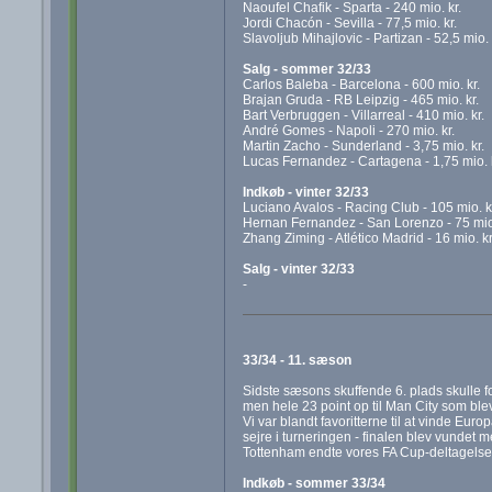
Naoufel Chafik - Sparta - 240 mio. kr.
Jordi Chacón - Sevilla - 77,5 mio. kr.
Slavoljub Mihajlovic - Partizan - 52,5 mio. 
Salg - sommer 32/33
Carlos Baleba - Barcelona - 600 mio. kr.
Brajan Gruda - RB Leipzig - 465 mio. kr.
Bart Verbruggen - Villarreal - 410 mio. kr.
André Gomes - Napoli - 270 mio. kr.
Martin Zacho - Sunderland - 3,75 mio. kr.
Lucas Fernandez - Cartagena - 1,75 mio. k
Indkøb - vinter 32/33
Luciano Avalos - Racing Club - 105 mio. k
Hernan Fernandez - San Lorenzo - 75 mio.
Zhang Ziming - Atlético Madrid - 16 mio. kr
Salg - vinter 32/33
-
33/34 - 11. sæson
Sidste sæsons skuffende 6. plads skulle fo
men hele 23 point op til Man City som blev
Vi var blandt favoritterne til at vinde Europ
sejre i turneringen - finalen blev vundet m
Tottenham endte vores FA Cup-deltagelse 
Indkøb - sommer 33/34