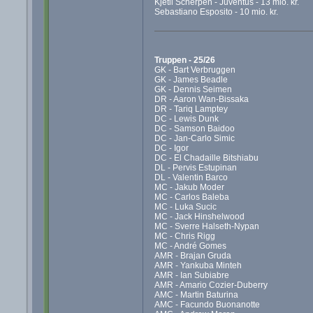
Kjetil Scherpen - Juventus - 13 mio. kr.
Sebastiano Esposito - 10 mio. kr.
Truppen - 25/26
GK - Bart Verbruggen
GK - James Beadle
GK - Dennis Seimen
DR - Aaron Wan-Bissaka
DR - Tariq Lamptey
DC - Lewis Dunk
DC - Samson Baidoo
DC - Jan-Carlo Simic
DC - Igor
DC - El Chadaille Bitshiabu
DL - Pervis Estupinan
DL - Valentin Barco
MC - Jakub Moder
MC - Carlos Baleba
MC - Luka Sucic
MC - Jack Hinshelwood
MC - Sverre Halseth-Nypan
MC - Chris Rigg
MC - André Gomes
AMR - Brajan Gruda
AMR - Yankuba Minteh
AMR - Ian Subiabre
AMR - Amario Cozier-Duberry
AMC - Martin Baturina
AMC - Facundo Buonanotte