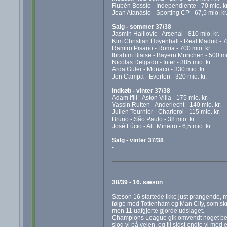
Rubén Bossio - Independiente - 70 mio. kr
Joan Atanásio - Sporting CP - 67,5 mio. kr
Salg - sommer 37/38
Jasmin Halilovic - Arsenal - 810 mio. kr.
Kim Christian Høyenhall - Real Madrid - 75
Ramiro Pisano - Roma - 700 mio. kr.
Ibrahim Blaise - Bayern München - 500 mio
Nicolas Delgado - Inter - 385 mio. kr.
Arda Güler - Monaco - 330 mio. kr.
Jon Campa - Everton - 320 mio. kr.
Indkøb - vinter 37/38
Adam Ifill - Aston Villa - 175 mio. kr.
Yassin Rutten - Anderlecht - 140 mio. kr.
Julien Tournier - Charleroi - 115 mio. kr.
Bruno - São Paulo - 38 mio. kr.
José Lúcio - Alt. Mineiro - 6,5 mio. kr.
Salg - vinter 37/38
-
38/39 - 16. sæson
Sæson 16 startede ikke just prangende, me
følge med Tottenham og Man City, som skr
men 11 uafgjorte gjorde udslaget.
Champions League gik omvendt noget bedr
slog vi på vejen, og til sidst endte vi med