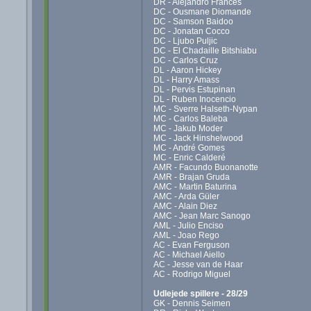
DR - Alejandro Francés
DC - Ousmane Diomande
DC - Samson Baidoo
DC - Jonatan Cocco
DC - Ljubo Puljic
DC - El Chadaille Bitshiabu
DC - Carlos Cruz
DL - Aaron Hickey
DL - Harry Amass
DL - Pervis Estupinan
DL - Ruben Inocencio
MC - Sverre Halseth-Nypan
MC - Carlos Baleba
MC - Jakub Moder
MC - Jack Hinshelwood
MC - André Gomes
MC - Enric Calderé
AMR - Facundo Buonanotte
AMR - Brajan Gruda
AMC - Martin Baturina
AMC - Arda Güler
AMC - Alain Diez
AMC - Jean Marc Sanogo
AML - Julio Enciso
AML - Joao Rego
AC - Evan Ferguson
AC - Michael Aiello
AC - Jesse van de Haar
AC - Rodrigo Miguel
Udlejede spillere - 28/29
GK - Dennis Seimen