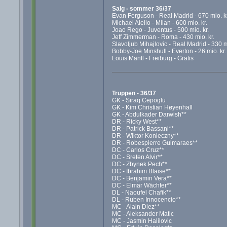
Salg - sommer 36/37
Evan Ferguson - Real Madrid - 670 mio. kr
Michael Aiello - Milan - 600 mio. kr.
Joao Rego - Juventus - 500 mio. kr.
Jeff Zimmerman - Roma - 430 mio. kr.
Slavoljub Mihajlovic - Real Madrid - 330 mi
Bobby-Joe Minshull - Everton - 26 mio. kr.
Louis Mantl - Freiburg - Gratis
Truppen - 36/37
GK - Siraq Cepoglu
GK - Kim Christian Høyenhall
GK - Abdulkader Darwish**
DR - Ricky West**
DR - Patrick Bassani**
DR - Wiktor Konieczny**
DR - Robespierre Guimaraes**
DC - Carlos Cruz**
DC - Sreten Alvir**
DC - Zbynek Pech**
DC - Ibrahim Blaise**
DC - Benjamin Vera**
DC - Elmar Wächter**
DL - Naoufel Chafik**
DL - Ruben Innocencio**
MC - Alain Diez**
MC - Aleksander Matic
MC - Jasmin Halilovic