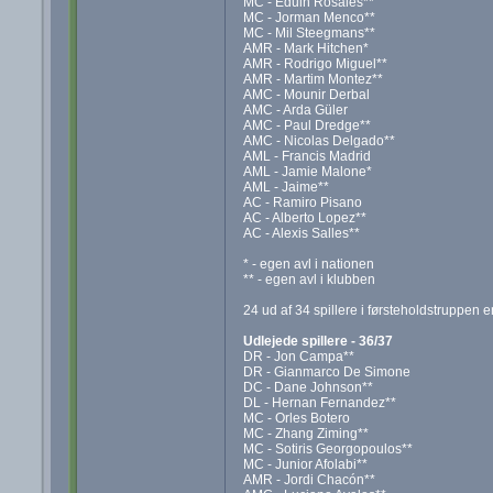
MC - Eduin Rosales**
MC - Jorman Menco**
MC - Mil Steegmans**
AMR - Mark Hitchen*
AMR - Rodrigo Miguel**
AMR - Martim Montez**
AMC - Mounir Derbal
AMC - Arda Güler
AMC - Paul Dredge**
AMC - Nicolas Delgado**
AML - Francis Madrid
AML - Jamie Malone*
AML - Jaime**
AC - Ramiro Pisano
AC - Alberto Lopez**
AC - Alexis Salles**
* - egen avl i nationen
** - egen avl i klubben
24 ud af 34 spillere i førsteholdstruppen e
Udlejede spillere - 36/37
DR - Jon Campa**
DR - Gianmarco De Simone
DC - Dane Johnson**
DL - Hernan Fernandez**
MC - Orles Botero
MC - Zhang Ziming**
MC - Sotiris Georgopoulos**
MC - Junior Afolabi**
AMR - Jordi Chacón**