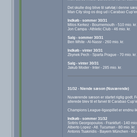
Det skulle dog blive til sølvtøj i denne s
Man City slog os dog ud i Carabao Cup’en
Indkøb - sommer 30/31
Milos Kerkez - Bournemouth - 510 mio. kr.
Jon Campa - Athletic Club - 46 mio. kr.
Salg - sommer 30/31
Ben White - Al-Nassr - 260 mio. kr.
Indkøb - vinter 30/31
Zbynek Pech - Sparta Prague - 70 mio. kr.
Salg - vinter 30/31
Jakub Moder - Inter - 285 mio. kr.
31/32 - Niende sæson (Nuværende)
Nuværende sæson er startet rigtig godt. F
allerede blev til et farvel til Carabao Cu
Champions League-ligaspillet er endnu ikk
Indkøb - sommer 31/32
Sotiris Georgopoulos - Frankfurt - 140 mio.
Alberto Lopez - Atl. Tucuman - 80 mio. kr.
Antonis Tsakiridis - Bayern München - 60 m