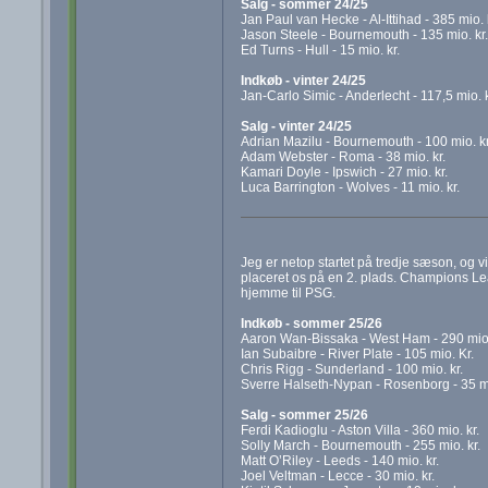
Salg - sommer 24/25
Jan Paul van Hecke - Al-Ittihad - 385 mio. 
Jason Steele - Bournemouth - 135 mio. kr.
Ed Turns - Hull - 15 mio. kr.
Indkøb - vinter 24/25
Jan-Carlo Simic - Anderlecht - 117,5 mio. k
Salg - vinter 24/25
Adrian Mazilu - Bournemouth - 100 mio. kr
Adam Webster - Roma - 38 mio. kr.
Kamari Doyle - Ipswich - 27 mio. kr.
Luca Barrington - Wolves - 11 mio. kr.
Jeg er netop startet på tredje sæson, og vi
placeret os på en 2. plads. Champions Lea
hjemme til PSG.
Indkøb - sommer 25/26
Aaron Wan-Bissaka - West Ham - 290 mio.
Ian Subaibre - River Plate - 105 mio. Kr.
Chris Rigg - Sunderland - 100 mio. kr.
Sverre Halseth-Nypan - Rosenborg - 35 mi
Salg - sommer 25/26
Ferdi Kadioglu - Aston Villa - 360 mio. kr.
Solly March - Bournemouth - 255 mio. kr.
Matt O’Riley - Leeds - 140 mio. kr.
Joel Veltman - Lecce - 30 mio. kr.