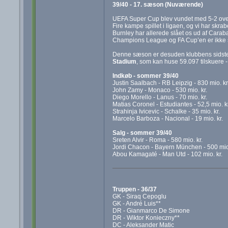
39/40 - 17. sæson (Nuværende)
UEFA Super Cup blev vundet med 5-2 over 
Fire kampe spillet i ligaen, og vi har skr
Burnley har allerede slået os ud af Carab
Champions League og FA Cup’en er ikke st
Denne sæson er desuden klubbens sidste 
Stadium
, som kan huse 59.097 tilskuere 
Indkøb - sommer 39/40
Justin Saalbach - RB Leipzig - 830 mio. kr
John Zamy - Monaco - 530 mio. kr.
Diego Morello - Lanus - 70 mio. kr.
Matias Coronel - Estudiantes - 52,5 mio. kr
Strahinja Ivicevic - Schalke - 35 mio. kr.
Marcelo Barboza - Nacional - 19 mio. kr.
Salg - sommer 39/40
Sreten Alvir - Roma - 580 mio. kr.
Jordi Chacon - Bayern München - 500 mio.
Abou Kamagaté - Man Utd - 102 mio. kr.
Truppen - 36/37
GK - Siraq Cepoglu
GK - André Luis**
DR - Gianmarco De Simone
DR - Wiktor Konieczny**
DC - Aleksander Matic