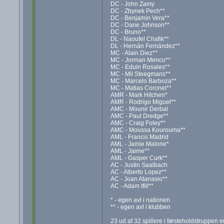
DC - John Zamy
DC - Zbynek Pech**
DC - Benjamin Vera**
DC - Dane Johnson**
DC - Bruno**
DL - Naoufel Chafik**
DL - Hernán Fernández**
MC - Alain Diez**
MC - Jorman Menco**
MC - Eduin Rosales**
MC - Mil Steegmans**
MC - Marcelo Barboza**
MC - Matias Coronel**
AMR - Mark Hitchen*
AMR - Rodrigo Miguel**
AMC - Mounir Derbal
AMC - Paul Dredge**
AMC - Craig Foley**
AMC - Moussa Kourouma**
AML - Francis Madrid
AML - Jamie Malone*
AML - Jaime**
AML - Gasper Curk**
AC - Justin Saalbach
AC - Alberto Lopez**
AC - Joan Atanasio**
AC - Adam Ifill**
* - egen avl i nationen
** - egen avl i klubben
23 ud af 32 spillere i førsteholdstruppen e