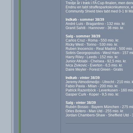
Tredje år i træk i FA Cup-finalen, men de
Endnu en tabt straffesparkskonkur
rence, e
Community Shield blev tabt med 0-1 til Ma
Indkøb - sommer 38/39
André Luis - Bragantino - 132 mio. kr.
Granit Sahiti - Hannover - 36 mio. kr.
Salg - sommer 38/39
Carlos Cruz - Roma - 550 mio. kr.
Ricky West - Torino - 530 mio. kr.
Ruben Inocencio - Real Madrid - 500 mio. 
Sotiris Georgopoulos - West Ham - 157 mio
Harry Riley - Leeds - 152 mio. kr.
Junior Afolabi - Chelsea - 92,5 mio. kr.
Ivica Zivkovic - Everton - 6,5 mio. kr.
Daire Meyler - Forest Green - Gratis
Indkøb - vinter 38/39
Jeremy Atmodimedjo - Utrecht - 210 mio. k
Fabio Pavia - Milan - 200 mio. kr.
Patrick Razenböck - Leverkusen - 160 mio.
Gasper Curk - Koper - 9,5 mio. kr.
Salg - vinter 38/39
Rubén Bossio - Bayern München - 275 mio
Orles Botero - Man Utd - 255 mio. kr.
Jordan Chambers-Shaw - Sheffield Utd - 3