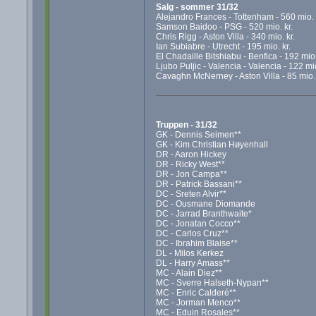
Salg - sommer 31/32
Alejandro Frances - Tottenham - 560 mio. 
Samson Baidoo - PSG - 520 mio. kr.
Chris Rigg - Aston Villa - 340 mio. kr.
Ian Subiabre - Utrecht - 195 mio. kr.
El Chadaille Bitshiabu - Benfica - 192 mio.
Ljubo Puljic - Valencia - Valencia - 122 mio
Cavaghn McNerney - Aston Villa - 85 mio. 
Truppen - 31/32
GK - Dennis Seimen**
GK - Kim Christian Høyenhall
DR - Aaron Hickey
DR - Ricky West**
DR - Jon Campa**
DR - Patrick Bassani**
DC - Sreten Alvir**
DC - Ousmane Diomande
DC - Jarrad Branthwaite*
DC - Jonatan Cocco**
DC - Carlos Cruz**
DC - Ibrahim Blaise**
DL - Milos Kerkez
DL - Harry Amass**
MC - Alain Diez**
MC - Sverre Halseth-Nypan**
MC - Enric Calderé**
MC - Jorman Menco**
MC - Eduin Rosales**