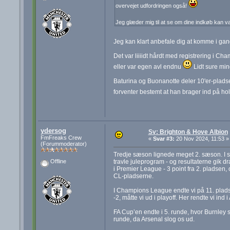
overvejet udfordringen også!
Jeg glæder mig til at se om dine indkøb kan 
Jeg kan klart anbefale dig at komme i gang
Det var liiiidt hårdt med registrering i C
eller var egen avl endnu
Lidt sure mine
Baturina og Buonanotte deler 10'er-pladse
forventer bestemt at han brager ind på ho
ydersog
Sv: Brighton & Hove Albion
FmFreaks Crew
«
Svar #3:
20 Nov 2024, 11:53 »
(Forummoderator)
Tredje sæson lignede meget 2. sæson. I st
travle juleprogram - og resultaterne gik d
Offline
i Premier League - 3 point fra 2. pladsen, o
CL-pladserne.
I Champions League endte vi på 11. pladse
-2, måtte vi ud i playoff. Her rendte vi ind 
FA Cup’en endte i 5. runde, hvor Burnley 
runde, da Arsenal slog os ud.