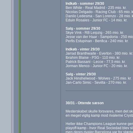
Indkøb - sommer 29/30
Ben White - Real Madrid - 235 mio. kr.
Nicolas Delgado - Racing Club - 65 mio. k
Danilo Ledesma - San Lorenzo - 28 mio. k
Eduin Rosales - Junior FC - 14 mio. kr.
Salg - sommer 29/30
Skye Vink - RB Leipzig - 265 mio. kr.
Jesse van der Haar - Sampdoria - 250 mio.
Perfis Estupinan - Benfica - 240 mio. kr.
Indkøb - vinter 29/30
Jarrad Branthwaite - Everton - 380 mio. kr.
Ibrahim Blaise - PSG - 110 mio. kr.
Patrick Bassani - Lecce - 77,5 mio. kr.
Jorman Menco - Junior FC - 20 mio. kr.
Salg - vinter 29/30
Jack Hinshelwood - Wolves - 275 mio. kr.
Jan-Carlo Simic - Sevilla - 270 mio. kr.
30/31 - Ottende sæson
Mesterskabet skulle forsvares, men det sku
en meget vigtig kamp mod rivalerne Crystal 
Heller ikke Champions League kunne genvind
playoff-kamp - hvor Real Sociedad blev slå
men deres rivaler Barcelona var for stærke