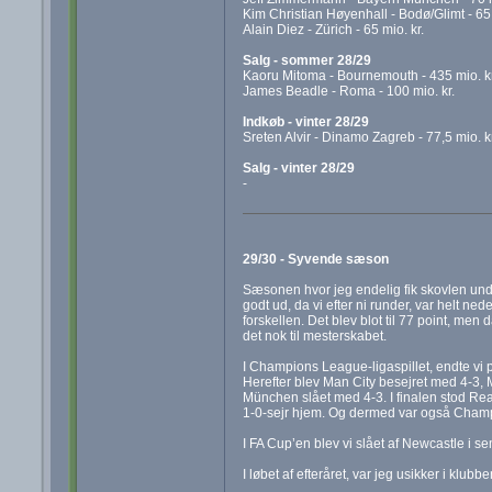
Kim Christian Høyenhall - Bodø/Glimt - 65 
Alain Diez - Zürich - 65 mio. kr.
Salg - sommer 28/29
Kaoru Mitoma - Bournemouth - 435 mio. kr
James Beadle - Roma - 100 mio. kr.
Indkøb - vinter 28/29
Sreten Alvir - Dinamo Zagreb - 77,5 mio. kr
Salg - vinter 28/29
-
29/30 - Syvende sæson
Sæsonen hvor jeg endelig fik skovlen unde
godt ud, da vi efter ni runder, var helt n
forskellen. Det blev blot til 77 point, men
det nok til mesterskabet.
I Champions League-ligaspillet, endte vi p
Herefter blev Man City besejret med 4-3, M
München slået med 4-3. I finalen stod Real
1-0-sejr hjem. Og dermed var også Cham
I FA Cup’en blev vi slået af Newcastle i s
I løbet af efteråret, var jeg usikker i klubb