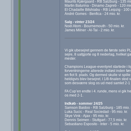
Maurits Kjærgaard - RB Salzburg - 135 mio
Martin Baturina - Dinamo Zagreb - 120 mio
El Chadaille Bitshiabu - RB Leipzig - 100 m
André Gomes - Benfica - 24 mio. kr.
Salg - vinter 23/24
Noël Atom - Bournemouth - 50 mio. kr.
James Milner - Al-Tai - 2 mio. kr.
Vi gik ubesejret gennem de første seks PL
sejre, 8 uafgjorte og 8 nederlag, hvilket
mester.
Champions League-eventyret startede i ligas
forventningerne allerede indløst inden før
en flot 9. plads. Og dermed skulle vi spill
heldigvis blev besejret. I 1/8-finalen sto
som desværre slog os ud med samlet 2-1 ef
FA Cup’en endte i 4. runde, mens vi gik he
os med 2-1.
Indkøb - sommer 24/25
Samson Baidoo - RB Salzburg - 185 mio. k
Luka Sucic - Real Sociedad - 95 mio. kr.
Skye Vink - Ajax - 95 mio. kr.
Dennis Seimen - Stuttgart - 77,5 mio. kr.
Sebastiano Esposito - Inter - 5 mio. kr.