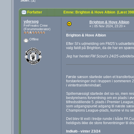
Sider:
[
1
]
Forfatter
Emne: Brighton & Hove Albion (Læst 398
ydersog
Brighton & Hove Albion
FmFreaks Crew
«
:
05 Nov 2024, 23:20 »
(Forummoderator)
Brighton & Hove Albion
Offline
Efter SI’s udmelding om FM25’s udsættelse 
valg faldt på Brighton, da de har en spæ
Jeg har hentet FM Scout’s 24/25-udvidelse,
Første sæson startede uden et transferbudg
forstærkninger ind i truppen i sommeren 202
i vintertransfervindu
et.
Spillemæssigt startede det so-so, men resu
bestyrelsens forventning om en plads i øv
tilfredsstillende 5. plads i Premier Leagu
som udgangspunkt adgang til næste sæson
Champions League-plads, kunne vi nu se 
Det blev til exit i tredje runde i både FA 
heldigvis ikke de store forventninger til di
Indkøb - vinter 23/24