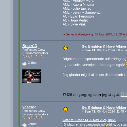
AMC - Andrew Moran
AML - Kaoru Mitoma
AML - Julio Enciso
AML - Jeremy Sarmiento
AC - Evan Ferguson
AC - Joao Pedro
AC - Skye Vink
«
Seneste Redigering: 06 Nov 2024, 12:16 af 
Broen13
Sv: Brighton & Hove Albion
FmFreaks Crew
«
Svar #1:
06 Nov 2024, 08:26 »
(Forummoderator)
Brighton er en spændende udfordring, og st
Offline
og har selv overvejet udfordringen også!
Jeg glæder mig til at se om dine indkøb k
Br
FM26 er i gang, og det er jeg så også:
ydersog
Sv: Brighton & Hove Albion
FmFreaks Crew
«
Svar #2:
06 Nov 2024, 11:45 »
(Forummoderator)
Citat af: Broen13 06 Nov 2024, 08:26
Offline
Brighton er en spændende udfordring, og stærkt