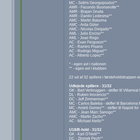
MC - Sotiris Georgopoulos**
AMR - Facundo Buonanotte**
AMR - Brajan Gruda
AMR - Danilo Ledesma**
AMC - Martin Baturina
AMC - Arda Güler
AMC - Nicolas Delgado**
AML - Julio Enciso**
AML - Joao Rego
AC - Evan Ferguson**
AC - Ramiro Pisano
AC - Rodrigo Miguel**
AC - Alberto Lopez**
* - egen avl i nationen
** - egen avl i klubben
22 ud af 32 spillere i førsteholdstruppen e
Udlejede spillere - 31/32
GK - Bart Verbruggen - skifter til Villarrea
DL - Ruben Inocencio**
DC - Jeff Zimmerman**
MC - Carlos Baleba - skifter til Barcelona 
MC - André Gomes** - skifter til Napoli for
AMC - Jean Marc Sanogo**
AMC - Martin Zacho**
AC - Michael Aiello**
U18/B-hold - 31/32
GK - Karl O’Neill**
DC - Zbynek Pech**