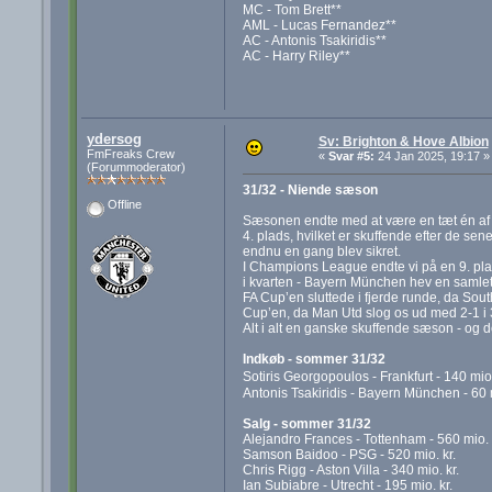
MC - Tom Brett**
AML - Lucas Fernandez**
AC - Antonis Tsakiridis**
AC - Harry Riley**
ydersog
Sv: Brighton & Hove Albion
FmFreaks Crew
«
Svar #5:
24 Jan 2025, 19:17 »
(Forummoderator)
31/32 - Niende sæson
Offline
Sæsonen endte med at være en tæt én af 
4. plads, hvilket er skuffende efter de se
endnu en gang blev sikret.
I Champions League endte vi på en 9. plads i
i kvarten - Bayern München hev en samlet 
FA Cup’en sluttede i fjerde runde, da Sou
Cup’en, da Man Utd slog os ud med 2-1 i 
Alt i alt en ganske skuffende sæson - og 
Indkøb - sommer 31/32
Sotiris Georgopoulos - Frankfurt - 140 mio.
Antonis Tsakiridis - Bayern München - 60 m
Salg - sommer 31/32
Alejandro Frances - Tottenham - 560 mio. 
Samson Baidoo - PSG - 520 mio. kr.
Chris Rigg - Aston Villa - 340 mio. kr.
Ian Subiabre - Utrecht - 195 mio. kr.