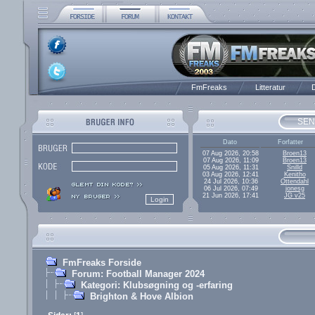
FmFreaks
Litteratur
D
SEN
Dato
Forfatter
07 Aug 2026, 20:58
Broen13
07 Aug 2026, 11:09
Broen13
05 Aug 2026, 11:31
Snilld
03 Aug 2026, 12:41
Kenitho
24 Jul 2026, 10:36
Ottendahl
06 Jul 2026, 07:49
jonesg
21 Jun 2026, 17:41
JG v25
FmFreaks Forside
Forum: Football Manager 2024
Kategori: Klubsøgning og -erfaring
Brighton & Hove Albion