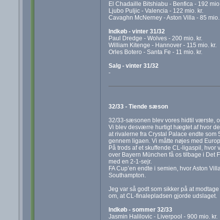
El Chadaille Bitshiabu - Benfica - 192 mio.
Ljubo Puljic - Valencia - 122 mio. kr.
Cavaghn McNerney - Aston Villa - 85 mio. 
Indkøb - vinter 31/32
Paul Dredge - Wolves - 200 mio. kr.
William Kitenge - Hannover - 115 mio. kr.
Orles Botero - Santa Fe - 11 mio. kr.
Salg - vinter 31/32
-
32/33 - Tiende sæson
32/33-sæsonen blev vores hidtil værste, og
Vi blev desværre hurtigt hægtet af hvor de
at rivalerne fra Crystal Palace endte som
gennem ligaen. Vi måtte nøjes med Europa
På trods af et skuffende CL-ligaspil, hvor 
over Bayern München få os tilbage i Det F
med en 2-1-sejr.
FA Cup’en endte i semien, hvor Aston Villa
Southampton.
Jeg var så godt som sikker på at modtage e
om, at CL-finalepladsen gjorde udslaget.
Indkøb - sommer 32/33
Jasmin Halilovic - Liverpool - 900 mio. kr.