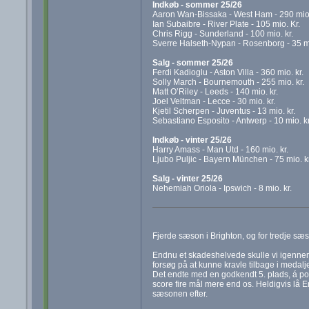
Indkøb - sommer 25/26
Aaron Wan-Bissaka - West Ham - 290 mio.
Ian Subaibre - River Plate - 105 mio. Kr.
Chris Rigg - Sunderland - 100 mio. kr.
Sverre Halseth-Nypan - Rosenborg - 35 mi
Salg - sommer 25/26
Ferdi Kadioglu - Aston Villa - 360 mio. kr.
Solly March - Bournemouth - 255 mio. kr.
Matt O’Riley - Leeds - 140 mio. kr.
Joel Veltman - Lecce - 30 mio. kr.
Kjetil Scherpen - Juventus - 13 mio. kr.
Sebastiano Esposito - Antwerp - 10 mio. kr
Indkøb - vinter 25/26
Harry Amass - Man Utd - 160 mio. kr.
Ljubo Puljic - Bayern München - 75 mio. kr
Salg - vinter 25/26
Nehemiah Oriola - Ipswich - 8 mio. kr.
Fjerde sæson i Brighton, og for tredje sæs
Endnu et skadeshelvede skulle vi igennem
forsøg på at kunne kravle tilbage i medalje
Det endte med en godkendt 5. plads, á p
score fire mål mere end os. Heldigvis lå En
sæsonen efter.