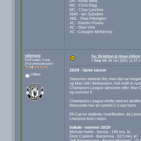
DR - Ricky West
MC - Chris Rigg
MC - Chay Lynchey
AMR - Ian Subaibre
AML - Paul Pilkington
AC - Ramiro Pisano
AC - Skye Vink
AC - Cavaghn McNerney
ydersog
Sv: Brighton & Hove Albion
FmFreaks Crew
«
Svar #4:
06 Jan 2025, 11:47 »
(Forummoderator)
28/29 - Sjette sæson
Offline
Sæsonen startede fint, men det var mege
og Man Utd i titelkampen, helt indtil to r
Champions League sæsonen efter. Man Cit
og nummer 5.
Champions League endte med en skuffelse. 
Newcastle hev en samlet 2-3-sejr hjem.
FA Cup’en sluttede i kvartfinalen, da Leic
Liverpool kom i vejen.
Indkøb - sommer 28/29
Michael Aiello - Genoa - 190 mio. kr.
Enric Calderé - Barcelona - 92,5 mio. kr.
Jeff Zimmermann - Bayern München - 70 m