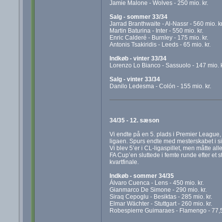
Jamie Malone - Wolves - 250 mio. kr.
Salg - sommer 33/34
Jarrad Branthwaite - Al-Nassr - 560 mio. kr
Martin Baturina - Inter - 550 mio. kr.
Enric Calderé - Burnley - 175 mio. kr.
Antonis Tsakiridis - Leeds - 65 mio. kr.
Indkøb - vinter 33/34
Lorenzo Lo Bianco - Sassuolo - 147 mio. k
Salg - vinter 33/34
Danilo Ledesma - Colón - 155 mio. kr.
34/35 - 12. sæson
Vi endte på en 5. plads i Premier League,
ligaen. Spurs endte med mesterskabet i si
Vi blev 5’er i CL-ligaspillet, men måtte al
FA Cup’en sluttede i femte runde efter et 
kvartfinale.
Indkøb - sommer 34/35
Álvaro Cuenca - Lens - 450 mio. kr.
Gianmarco De Simone - 290 mio. kr.
Siraq Cepoglu - Besiktas - 285 mio. kr.
Elmar Wächter - Stuttgart - 260 mio. kr.
Robespierre Guimaraes - Flamengo - 77,5 