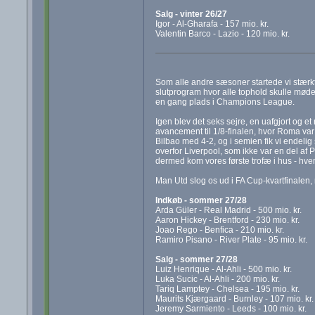
Salg - vinter 26/27
Igor - Al-Gharafa - 157 mio. kr.
Valentin Barco - Lazio - 120 mio. kr.
Som alle andre sæsoner startede vi stærkt
slutprogram hvor alle tophold skulle mød
en gang plads i Champions League.
Igen blev det seks sejre, en uafgjort og et 
avancement til 1/8-finalen, hvor Roma var 
Bilbao med 4-2, og i semien fik vi endeli
overfor Liverpool, som ikke var en del af P
dermed kom vores første trofæ i hus - hve
Man Utd slog os ud i FA Cup-kvartfinalen,
Indkøb - sommer 27/28
Arda Güler - Real Madrid - 500 mio. kr.
Aaron Hickey - Brentford - 230 mio. kr.
Joao Rego - Benfica - 210 mio. kr.
Ramiro Pisano - River Plate - 95 mio. kr.
Salg - sommer 27/28
Luiz Henrique - Al-Ahli - 500 mio. kr.
Luka Sucic - Al-Ahli - 200 mio. kr.
Tariq Lamptey - Chelsea - 195 mio. kr.
Maurits Kjærgaard - Burnley - 107 mio. kr.
Jeremy Sarmiento - Leeds - 100 mio. kr.