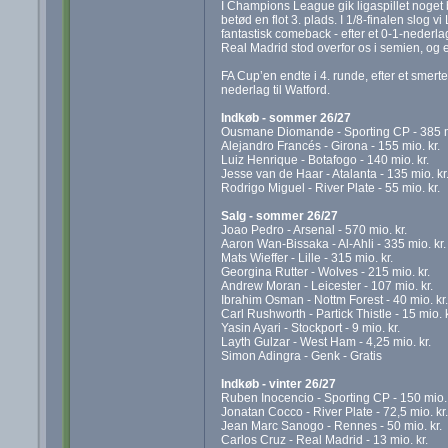
I Champions League gik ligaspillet noget be
betød en flot 3. plads. I 1/8-finalen slog 
fantastisk comeback - efter et 0-1-nederla
Real Madrid stod overfor os i semien, og e
FA Cup’en endte i 4. runde, efter et smert
nederlag til Watford.
Indkøb - sommer 26/27
Ousmane Diomande - Sporting CP - 385 mi
Alejandro Francés - Girona - 155 mio. kr.
Luiz Henrique - Botafogo - 140 mio. kr.
Jesse van de Haar - Atalanta - 135 mio. kr
Rodrigo Miguel - River Plate - 55 mio. kr.
Salg - sommer 26/27
Joao Pedro - Arsenal - 570 mio. kr.
Aaron Wan-Bissaka - Al-Ahli - 335 mio. kr.
Mats Wieffer - Lille - 315 mio. kr.
Georgina Rutter - Wolves - 215 mio. kr.
Andrew Moran - Leicester - 107 mio. kr.
Ibrahim Osman - Nottm Forest - 40 mio. kr.
Carl Rushworth - Partick Thistle - 15 mio. k
Yasin Ayari - Stockport - 9 mio. kr.
Layth Gulzar - West Ham - 4,25 mio. kr.
Simon Adingra - Genk - Gratis
Indkøb - vinter 26/27
Ruben Inocencio - Sporting CP - 150 mio. 
Jonatan Cocco - River Plate - 72,5 mio. kr.
Jean Marc Sanogo - Rennes - 50 mio. kr.
Carlos Cruz - Real Madrid - 13 mio. kr.