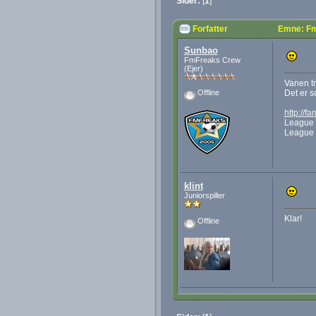
Sider:
[
1
]
Forfatter
Emne: Fm
Sunbao
FmFreaks Crew
(Ejer)
Vanen tr
Det er so
Offline
http://f
League 
League 
klint
Juniorspiller
Klar!
Offline