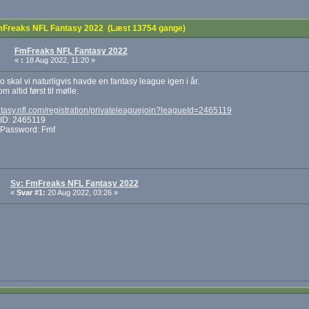
Freaks NFL Fantasy 2022 (Læst 13754 gange)
FmFreaks NFL Fantasy 2022
«
:
18 Aug 2022, 11:20 »
o skal vi naturligvis havde en fantasy league igen i år.
m altid først til mølle.
antasy.nfl.com/registration/privateleaguejoin?leagueId=2465119
ID: 2465119
Password: Fmf
Sv: FmFreaks NFL Fantasy 2022
«
Svar #1:
20 Aug 2022, 03:26 »