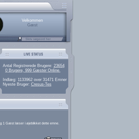
rerede brugere
 artikler og 135 guides
M25.264.324,00)
kke her.
Velkommen
Gæst
Antal Registrerede Brugere:
23654
0 Brugere, 999 Gæster Online.
Indlæg: 1133962 over 31471 Emner
Nyeste Bruger:
Cresus-Tes
g 1 Gæst læser i øjeblikket dette emne.