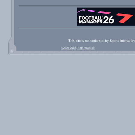
This site is not endorsed by Sports Interacti
©2005-2018, FmFreaks.dk