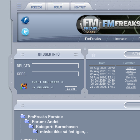
FmFreaks
Litteratur
D
SEN
Dato
Forfatter
07 Aug 2026, 20:58
Broen13
07 Aug 2026, 11:09
Broen13
05 Aug 2026, 11:31
Snilld
03 Aug 2026, 12:41
Kenitho
24 Jul 2026, 10:36
Ottendahl
06 Jul 2026, 07:49
jonesg
21 Jun 2026, 17:41
JG v25
FmFreaks Forside
Forum: Andet
Kategori: Børnehaven
måske ikke så fed igen,..