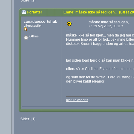
Sider:
[
1
]
Forfatter
Emne: måske ikke så fed igen,.. (Læst 2
canadaescortshub
måske ikke så fed igen,..
Lilleputspiller
«
:
29 Maj 2022, 09:11 »
måske ikke så fed igen,.. men da jeg har kø
Offline
Hummer limo er alt for fed.. tjek mine bil
diskotek Broen i baggrunden og århus teater
lad siden load færdig så kan man klikke 
ellers så er Cadillac Ecalad efter min men
og som den første skrev... Ford Mustang F
den bliver kaldt eleanor
mature escorts
Sider:
[
1
]