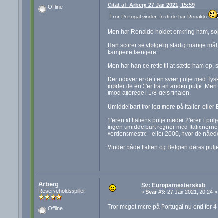
Citat af: Arberg 27 Jan 2021, 15:59
Offline
Tror Portugal vinder, fordi de har Ronaldo
Men har Ronaldo holdet omkring ham, som
Han scorer selvfølgelig stadig mange mål 
kampene længere.
Men har han de rette til at sætte ham op, 
Der udover er de i en svær pulje med Tys
møder de en 3'er fra en anden pulje. Men bl
imod allerede i 1/8-dels finalen.
Umiddelbart tror jeg mere på Italien eller
1'eren af Italiens pulje møder 2'eren i pu
ingen umiddelbart regner med Italienerne 
verdensmestre - eller 2000, hvor de nåede
Vinder både Italien og Belgien deres pulje
Arberg
Sv: Europamesterskab
Reserveholdsspiller
«
Svar #3:
27 Jan 2021, 20:24 »
Tror meget mere på Portugal nu end for 4 
Offline