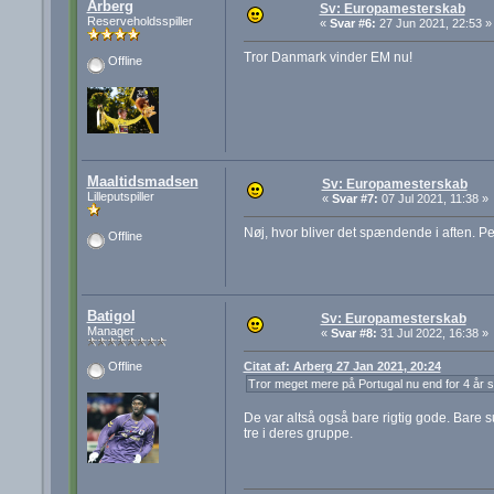
Arberg
Sv: Europamesterskab
Reserveholdsspiller
«
Svar #6:
27 Jun 2021, 22:53 »
Tror Danmark vinder EM nu!
Offline
Maaltidsmadsen
Sv: Europamesterskab
Lilleputspiller
«
Svar #7:
07 Jul 2021, 11:38 »
Nøj, hvor bliver det spændende i aften. Pe
Offline
Batigol
Sv: Europamesterskab
Manager
«
Svar #8:
31 Jul 2022, 16:38 »
Citat af: Arberg 27 Jan 2021, 20:24
Offline
Tror meget mere på Portugal nu end for 4 år s
De var altså også bare rigtig gode. Bare s
tre i deres gruppe.