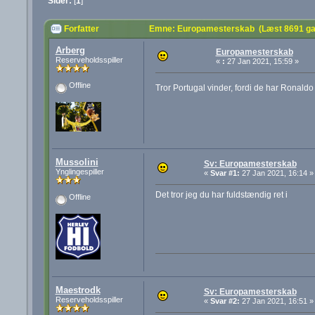
Sider:
[
1
]
Forfatter
Emne: Europamesterskab (Læst 8691 ga
Arberg
Europamesterskab
Reserveholdsspiller
«
:
27 Jan 2021, 15:59 »
Offline
Tror Portugal vinder, fordi de har Ronald
Mussolini
Sv: Europamesterskab
Ynglingespiller
«
Svar #1:
27 Jan 2021, 16:14 »
Det tror jeg du har fuldstændig ret i
Offline
Maestrodk
Sv: Europamesterskab
Reserveholdsspiller
«
Svar #2:
27 Jan 2021, 16:51 »