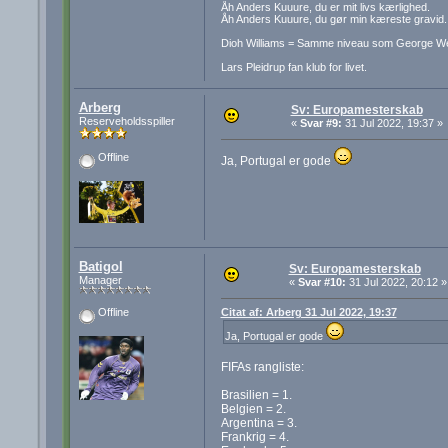
Åh Anders Kuuure, du er mit livs kærlighed.
Åh Anders Kuuure, du gør min kæreste gravid.
Dioh Williams = Samme niveau som George W
Lars Pleidrup fan klub for livet.
Arberg
Sv: Europamesterskab
Reserveholdsspiller
«
Svar #9:
31 Jul 2022, 19:37 »
Offline
Ja, Portugal er gode
Batigol
Sv: Europamesterskab
Manager
«
Svar #10:
31 Jul 2022, 20:12 »
Citat af: Arberg 31 Jul 2022, 19:37
Offline
Ja, Portugal er gode
FIFAs rangliste:
Brasilien = 1.
Belgien = 2.
Argentina = 3.
Frankrig = 4.