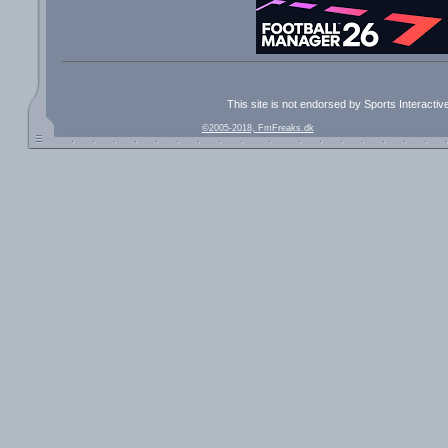
This site is not endorsed by Sports Interacti
©2005-2018, FmFreaks.dk