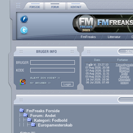
FmFreaks
Litteratur
D
SEN
Dato
Forfatter
I går
kl. 23:27:10
Timsothyreal
07 Aug 2026, 20:58
Broen13
07 Aug 2026, 11:09
Broen13
05 Aug 2026, 11:31
Snilld
03 Aug 2026, 12:41
Kenitho
24 Jul 2026, 10:36
Ottendahl
06 Jul 2026, 07:49
jonesg
FmFreaks Forside
Forum: Andet
Kategori: Fodbold
Europamesterskab