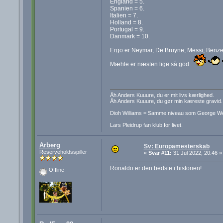
England = 5.
Spanien = 6.
Italien = 7.
Holland = 8.
Portugal = 9.
Danmark = 10.
Ergo er Neymar, De Bruyne, Messi, Benze
Mæhle er næsten lige så god.
Åh Anders Kuuure, du er mit livs kærlighed.
Åh Anders Kuuure, du gør min kæreste gravid.
Dioh Williams = Samme niveau som George W
Lars Pleidrup fan klub for livet.
Arberg
Sv: Europamesterskab
Reserveholdsspiller
«
Svar #11:
31 Jul 2022, 20:46 »
Ronaldo er den bedste i historien!
Offline