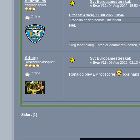
RedFan_98
Sv: Europamesterskab
Ynglingespiller
«
Svar #12:
04 Aug 2022, 15:52 
Citat af: Arberg 31 Jul 2022, 20:46
Offline
Ronaldo er den bedste i historien!
Nej.
"Jeg taber aldrig. Enten er dommeren, banen, b
Arberg
Sv: Europamesterskab
Reserveholdsspiller
«
Svar #13:
08 Aug 2022, 02:13 
Offline
Ronaldo blev EM topscorer
Ikke hans 
Sider:
[
1
]