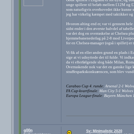
unge spillere til beløb mellem £12M og £2
som naturligvis overhovedet ikke kunne sco
jeg har virkelig kæmpet med taktikker og f
Hvorom alting end er, var vi gennem hele sæ
sidst ender i den øverste halvdel af tabel
var det dog en overraskelse at Chelsea plu
hjemmebanenederlag på 2-8 mod Liverpool. 
for en Chelsea-manager (også i spillet) er 
Vi fik af en eller anden grund en plads i
sige at vi udnyttede det til fulde. Vi ind
da vi efterfølgende slog både Milan, Roma
Overraskende nok var det en ganske lige k
straffesparkskonkur
rencen, som blev vundet
Carabao Cup 4. runde:
Arsenal 2-1 Wolv
FA Cup-kvartfinale:
Man City 5-1 Wolves
Europa League-finale:
Bayern München 1
g00n
Sv: Minimalistic 2020