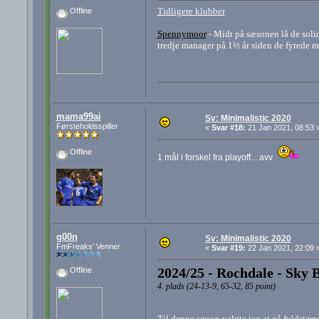
Tidligere klubber
Offline
Spennymoor
- Midt på sæsonen lå de soli
tredje manager på 1½ år siden de fyrede mi
mama99ai
Sv: Minimalistic 2020
Førsteholdsspiller
«
Svar #18:
21 Jan 2021, 08:53 
Offline
1 mål i forskel fra playoff... avv
g00n
Sv: Minimalistic 2020
FmFreaks' Venner
«
Svar #19:
22 Jan 2021, 22:09 
2024/25 - Rochdale - Sky 
Offline
4. plads (24-13-9, 65-32, 85 point)
Til denne sæson valgte jeg at gå fuldstænd