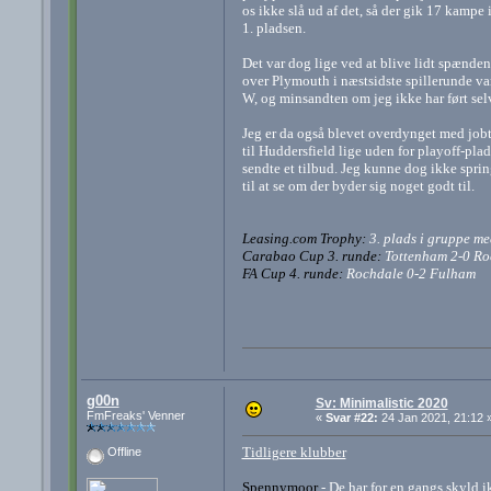
os ikke slå ud af det, så der gik 17 kampe
1. pladsen.
Det var dog lige ved at blive lidt spænden
over Plymouth i næstsidste spillerunde var 
W, og minsandten om jeg ikke har ført se
Jeg er da også blevet overdynget med jobti
til Huddersfield lige uden for playoff-pl
sendte et tilbud. Jeg kunne dog ikke sprin
til at se om der byder sig noget godt til.
Leasing.com Trophy:
3. plads i gruppe m
Carabao Cup 3. runde:
Tottenham 2-0 Ro
FA Cup 4. runde:
Rochdale 0-2 Fulham
g00n
Sv: Minimalistic 2020
FmFreaks' Venner
«
Svar #22:
24 Jan 2021, 21:12 
Tidligere klubber
Offline
Spennymoor
- De har for en gangs skyld ik