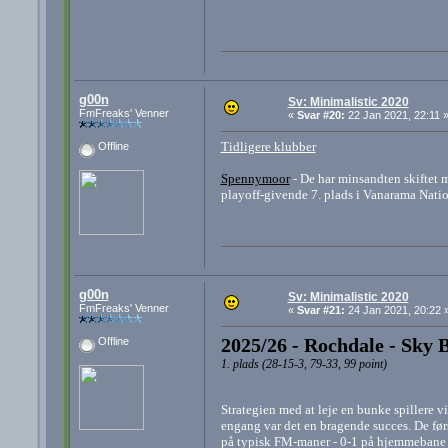
g00n
Sv: Minimalistic 2020
FmFreaks' Venner
«
Svar #20:
22 Jan 2021, 22:11 
Tidligere klubber
Offline
Spennymoor
- De har minsandten skiftet 
playoff-givende 7. plads i Vanarama Nation
g00n
Sv: Minimalistic 2020
FmFreaks' Venner
«
Svar #21:
24 Jan 2021, 20:22 
2025/26 - Rochdale - Sky 
Offline
1. plads (28-15-3, 79-33, 99 point)
Strategien med at leje en bunke spillere v
engang var det en bragende succes. De før
på typisk FM-maner - 0-1 på hjemmebane m