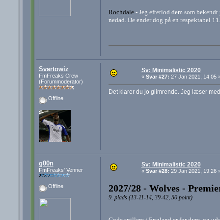
Rochdale
- Jeg efterlod dem som bekendt p
nedad. De ender dog på en respektabel 11
Svartowiz
Sv: Minimalistic 2020
FmFreaks Crew
«
Svar #27:
27 Jan 2021, 14:05 
(Forummoderator)
Det klarer du jo glimrende. Jeg læser med
Offline
g00n
Sv: Minimalistic 2020
FmFreaks' Venner
«
Svar #28:
29 Jan 2021, 19:26 
2027/28 - Wolves - Premie
Offline
9. plads (13-11-14, 39-42, 50 point)
Gode spillere i England er for dyre, og ude