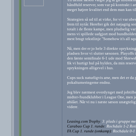
håndfuld reserver, som var på kontrakt i an
meget højere kvalitet end dem man kan til
Strategien så ud til at virke, for vi var u
frem til nytår. Herefter gik det nøjagtig s
totalt i de fleste kampe, men pludselig var 
mens vi spillede uafgjort mod bundholden
mest brugt tekstlinje "Somehow it's all squ
Nå, men der er jo hele 3 direkte opryknings
pladsen hvor vi slutter sæsonen. Playoffs 
den første semifinale 6-1 ude mod Shrewsb
fik vi hurtigt hul på bylden, da min reserv
oprykningen alligevel i hus.
Cups suck naturligvis arse, men det er da 
pokalturneringerne endnu.
Jeg blev nærmest overdynget med jobtilbu
midter-/bundklubber i League One, men jeg
afslået. Når vi nu i næste sæson unægteligt
videre.
Leasing.com Trophy:
3. plads i gruppe m
Carabao Cup 1. runde:
Rochdale 1-2 Ro
FA Cup 1. runde (omkamp):
Rochdale 0-1