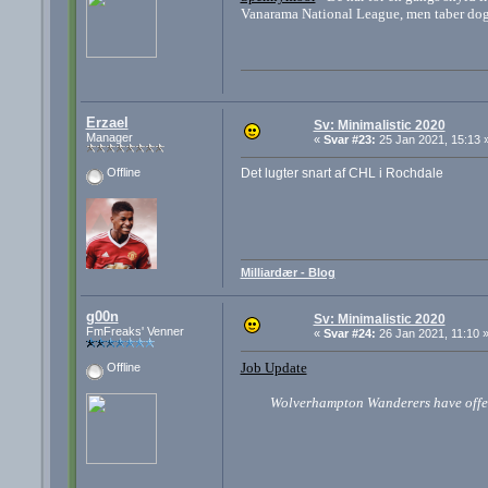
Vanarama National League, men taber dog 
Erzael
Sv: Minimalistic 2020
Manager
«
Svar #23:
25 Jan 2021, 15:13 
Det lugter snart af CHL i Rochdale
Offline
Milliardær - Blog
g00n
Sv: Minimalistic 2020
FmFreaks' Venner
«
Svar #24:
26 Jan 2021, 11:10 
Job Update
Offline
Wolverhampton Wanderers have offer