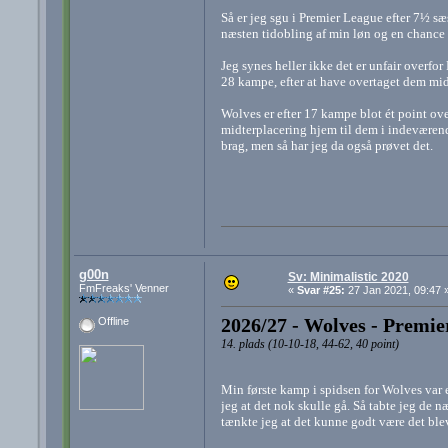
Så er jeg sgu i Premier League efter 7½ s
næsten tidobling af min løn og en chance fo
Jeg synes heller ikke det er unfair overfo
28 kampe, efter at have overtaget dem mid
Wolves er efter 17 kampe blot ét point ove
midterplacering hjem til dem i indeværend
brag, men så har jeg da også prøvet det.
g00n
Sv: Minimalistic 2020
FmFreaks' Venner
«
Svar #25:
27 Jan 2021, 09:47 
2026/27 - Wolves - Premie
Offline
14. plads (10-10-18, 44-62, 40 point)
Min første kamp i spidsen for Wolves var 
jeg at det nok skulle gå. Så tabte jeg de n
tænkte jeg at det kunne godt være det blev