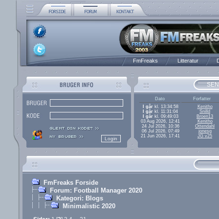
FmFreaks
Litteratur
D
SEN
Dato
Forfatter
I går
kl. 13:34:58
Kenitho
I går
kl. 11:31:04
Snilld
I går
kl. 09:49:03
Broen13
03 Aug 2026, 12:41
Kenitho
24 Jul 2026, 10:36
Ottendahl
06 Jul 2026, 07:49
jonesg
21 Jun 2026, 17:41
JG v25
FmFreaks Forside
Forum: Football Manager 2020
Kategori: Blogs
Minimalistic 2020