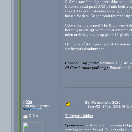
£10M i transferbudget giver ikke mange f
frikøbsklausul på £107M på min bedste spill
Brexit. Det er fuldstændig umuligt at hent
kassen for dem. De har totalt røvrendt sig
Udover kampene mod 'The Big 6' var vi det
her spil) uendeligt svært ved at omsætte ch
uden nederlag hev os op på en 14. plads, og
Det hjalp måske også at jeg fik karrierens
straffesparkskonkur
rence.
Carabao Cup-finale:
Brighton 3-3p Wolv
FA Cup 4. runde (omkamp):
Rotherham 2-
g00n
Sv: Minimalistic 2020
FmFreaks' Venner
«
Svar #26:
27 Jan 2021, 09:51 
Tidligere klubber
Offline
Spennymoor
- De var endnu engang tæt på 
semifinalen mod Yeovil. Til gengæld fik 