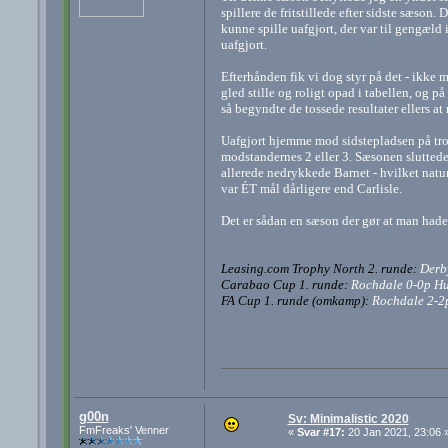
spillere de fritstillede efter sidste sæson. 
kunne spille uafgjort, der var til gengæld 
uafgjort.
Efterhånden fik vi dog styr på det - ikke m
gled stille og roligt opad i tabellen, og 
så begyndte de tossede resultater ellers at 
Uafgjort hjemme mod sidstepladsen på tr
modstandernes 2 eller 3. Sæsonen sluttede
allerede nedrykkede Barnet - hvilket naturl
var ÉT mål dårligere end Carlisle.
Det er sådan en sæson der gør at man had
Leasing.com Trophy North 2. runde:
Derby
Carabao Cup 1. runde:
Rochdale 0-0p Hu
FA Cup 1. runde (omkamp):
Rochdale 2-2p
g00n
Sv: Minimalistic 2020
FmFreaks' Venner
«
Svar #17:
20 Jan 2021, 23:06 