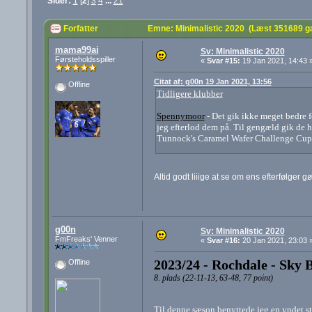
Sider:
1
[
2
]
3
4
...
21
Forfatter
Emne: Minimalistic 2020 (Læst 351689 g
mama99ai
Sv: Minimalistic 2020
Førsteholdsspiller
«
Svar #15:
19 Jan 2021, 14:43 
Citat af: g00n 19 Jan 2021, 13:56
Offline
Tidligere klubber
Spennymoor
- Det gik ikke meget bedre f
jeg efterlod dem på. Til gengæld gik de 
Tunnock's Caramel Wafer Challenge Cup
Altid godt liiige at se om ens efterfølger 
g00n
Sv: Minimalistic 2020
FmFreaks' Venner
«
Svar #16:
20 Jan 2021, 23:03 
2023/24 - Rochdale - Sky 
Offline
8. plads (22-11-13, 63-48, 77 point)
Til denne sæson benyttede jeg en yndet str