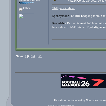
FmFreaks' Venner
«
Svar #29:
29 Jan 2021, 19:30 
Tidligere klubber
Offline
Spennymoor
- En lille nedgang for min fø
Rochdale
- Kasper Schmeichel blev minsan
han videre til AGF i stedet. 2 yderligere
Sider:
1
[
2
]
3
4
...
21
This site is not endorsed by Sports Interacti
©2005-2018, FmFreaks.dk