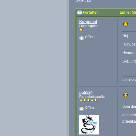
Sider:
[
1
]
Forfatter
Emne: Me
Kongsted
Lilleputspiller
Hej
Offline
I udv. c
Hvordan
Skal ung
For Thos
pati924
Førsteholdsspiller
Som den 
Offline
den nemm
prædikat