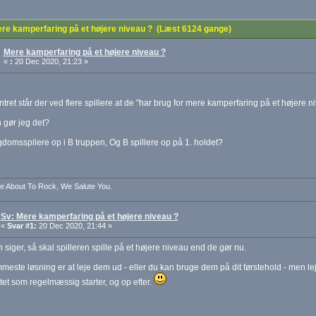
re kamperfaring på et højere niveau ? (Læst 6124 gange)
Mere kamperfaring på et højere niveau ?
«
:
20 Dec 2020, 21:23 »
entret står der ved flere spillere at de "har brug for mere kamperfaring på et højere n
 gør jeg det?
domsspilere op i B truppen, Og B spillere op på 1. holdet?
e About To Rock, We Salute You.
Sv: Mere kamperfaring på et højere niveau ?
«
Svar #1:
20 Dec 2020, 21:44 »
siger, så skal spilleren spille på et højere niveau end de gør nu.
este løsning er at leje dem ud - eller du kan bruge dem på dit førstehold - men lej
et som regelmæssig starter, og op efter.