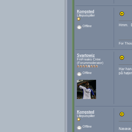
Kongsted
Lilleputspiller
Hmm. Det
Offline
For Thos
Svartowiz
FmFreaks Crew
(Forummoderator)
Har han 
på højer
Offline
Kongsted
Lilleputspiller
Offline
Næææ, de