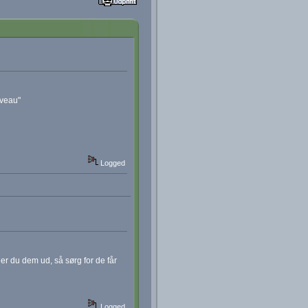
iveau"
Logged
er du dem ud, så sørg for de får
Logged