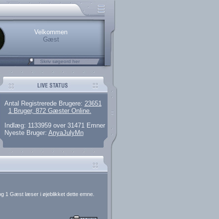
rerede brugere
 artikler og 135 guides
M25.264.324,00)
kke her.
Velkommen
Gæst
Antal Registrerede Brugere:
23651
1 Bruger, 872 Gæster Online.
Indlæg: 1133959 over 31471 Emner
Nyeste Bruger:
AnyaJulyMn
g 1 Gæst læser i øjeblikket dette emne.