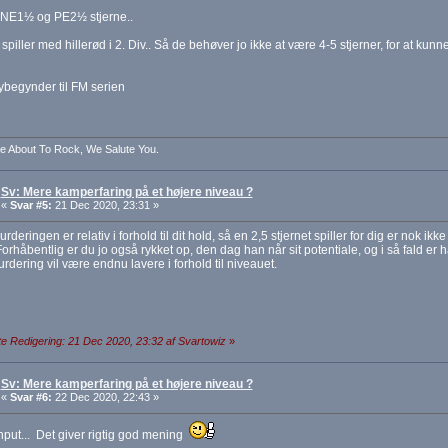
 NE1½ og PE2½ stjerne..
spiller med hillerød i 2. Div.. Så de behøver jo ikke at være 4-5 stjerner, for at kunne
ybegynder til FM serien
e About To Rock, We Salute You.
Sv: Mere kamperfaring på et højere niveau ?
«
Svar #5:
21 Dec 2020, 23:31 »
rderingen er relativ i forhold til dit hold, så en 2,5 stjernet spiller for dig er nok ikke g
Forhåbentlig er du jo også rykket op, den dag han når sit potentiale, og i så fald er 
urdering vil være endnu lavere i forhold til niveauet.
e Redigering: 21 Dec 2020, 23:32 af Svartowiz
»
Sv: Mere kamperfaring på et højere niveau ?
«
Svar #6:
22 Dec 2020, 22:43 »
input... Det giver rigtig god mening