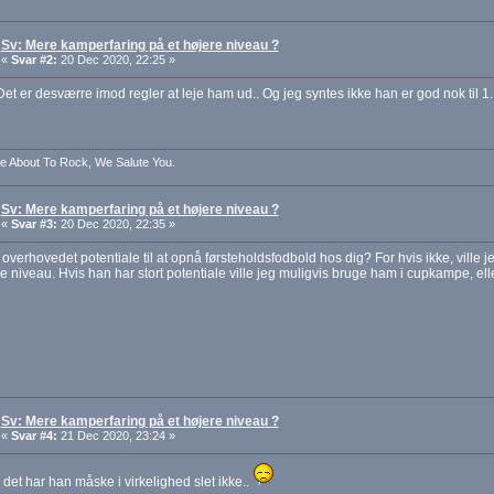
Sv: Mere kamperfaring på et højere niveau ?
«
Svar #2:
20 Dec 2020, 22:25 »
 er desværre imod regler at leje ham ud.. Og jeg syntes ikke han er god nok til 1.
e About To Rock, We Salute You.
Sv: Mere kamperfaring på et højere niveau ?
«
Svar #3:
20 Dec 2020, 22:35 »
overhovedet potentiale til at opnå førsteholdsfodbold hos dig? For hvis ikke, ville j
e niveau. Hvis han har stort potentiale ville jeg muligvis bruge ham i cupkampe, el
Sv: Mere kamperfaring på et højere niveau ?
«
Svar #4:
21 Dec 2020, 23:24 »
t har han måske i virkelighed slet ikke..