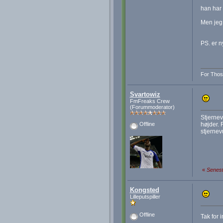
han har
Men jeg 
PS. er n
For Thos
Svartowiz
FmFreaks Crew
(Forummoderator)
Stjernevu
højder. 
Offline
stjernev
«
Senest
Kongsted
Lilleputspiller
Offline
Tak for 