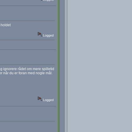
 holdet
Logged
eg ignorere rådet om mere spilletid
ler når du er foran med nogle mål.
Logged